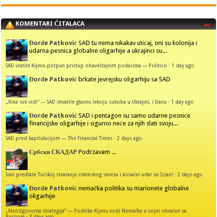
KOMENTARI ČITALACA
Đorđe Patković
SAD tu nema nikakav uticaj, oni su kolonija i
udarna pesnica globalne oligarhije a ukrajinci su...
SAD vratile Kijevu potpun pristup obaveštajnim podacima — Politico
·
1 day ago
Đorđe Patković
brkate jevrejsku oligarhiju sa SAD
„Kina sve vidi“ — SAD shvatile glavnu lekciju sukoba u Ukrajini, i Iranu
·
1 day ago
Đorđe Patković
SAD i pentagon su samo udarne pesnice
financijske oligarhije i sigurno neće za njih slati svoju...
SAD pred kapitulacijom — The Financial Times
·
2 days ago
Србски СКАДАР
Podrzavam ...
Iran predlaže Turskoj stvaranje islamskog saveza i konačni udar na Izrael
·
2 days ago
Đorđe Patković
nemačka politika su marionete globalne
oligarhije
„Neodgovorna strategija“ — Podrška Kijevu vodi Nemačku u vojni obračun sa
Rusijom
·
3 days ago