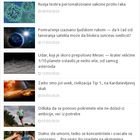
Rusija testira personalizovane vakcine protiv raka
08/06/2026
Pomračenje izazvano ljudskom rukom — da li čađ od
lansiranja satelita može da blokira sunčevu svetlost?
17/05/2026
Udar, koji je skoro prepolovio Mesec — krater veličine
1/10 planete ostavilo je nešto više, od samog
asteroida
12/05/2026
Zašto smo još uvek, civilizacija Tip 1., na Kardaševljevoj
skali
05/05/2026
Odluka da se ponovo pokrenete više ne dolazi iz
ambicije, već iz potrebe
05/05/2026
Stalno ste umorni, teško se koncentrišete i osećate se
usporeno… Pre nego što pređete na ekstremna