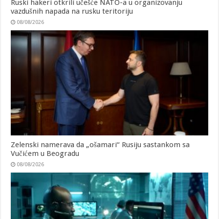
Ruski hakeri otkrili učešće NATO-a u organizovanju
vazdušnih napada na rusku teritoriju
08/08/2026
Zelenski namerava da „ošamari“ Rusiju sastankom sa
Vučićem u Beogradu
08/08/2026