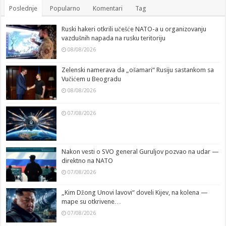
Poslednje
Popularno
Komentari
Tag
Ruski hakeri otkrili učešće NATO-a u organizovanju
vazdušnih napada na rusku teritoriju
08/08/2026
Zelenski namerava da „ošamari“ Rusiju sastankom sa
Vučićem u Beogradu
08/08/2026
07/08/2026
Nakon vesti o SVO general Guruljov pozvao na udar —
direktno na NATO
07/08/2026
„Kim Džong Unovi lavovi“ doveli Kijev, na kolena —
mape su otkrivene…
07/08/2026