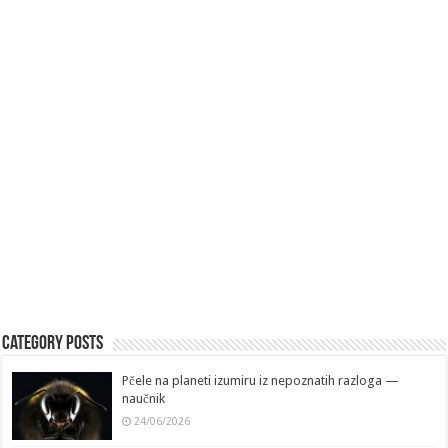
Category Posts
Pčele na planeti izumiru iz nepoznatih razloga —
naučnik
24/06/2026