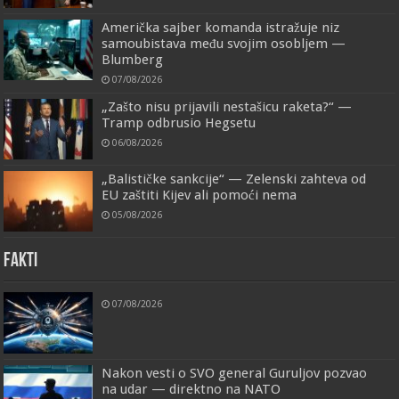
Američka sajber komanda istražuje niz
samoubistava među svojim osobljem —
Blumberg
07/08/2026
„Zašto nisu prijavili nestašicu raketa?“ —
Tramp odbrusio Hegsetu
06/08/2026
„Balističke sankcije“ — Zelenski zahteva od
EU zaštiti Kijev ali pomoći nema
05/08/2026
FAKTI
07/08/2026
Nakon vesti o SVO general Guruljov pozvao
na udar — direktno na NATO