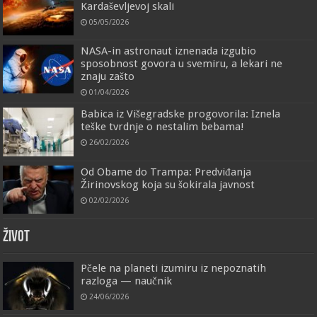
Kardaševljevoj skali
05/05/2026
NASA-in astronaut iznenada izgubio
sposobnost govora u svemiru, a lekari ne
znaju zašto
01/04/2026
Babica iz Višegradske progovorila: Iznela
teške tvrdnje o nestalim bebama!
26/02/2026
Od Obame do Trampa: Predviđanja
Žirinovskog koja su šokirala javnost
02/02/2026
ŽIVOT
Pčele na planeti izumiru iz nepoznatih
razloga — naučnik
24/06/2026