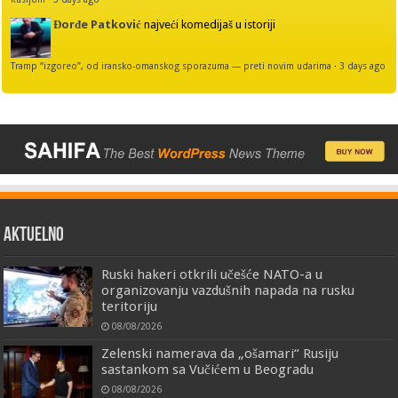
Đorđe Patković
najveći komedijaš u istoriji
Tramp “izgoreo”, od iransko-omanskog sporazuma — preti novim udarima
·
3 days ago
AKTUELNO
Ruski hakeri otkrili učešće NATO-a u
organizovanju vazdušnih napada na rusku
teritoriju
08/08/2026
Zelenski namerava da „ošamari“ Rusiju
sastankom sa Vučićem u Beogradu
08/08/2026