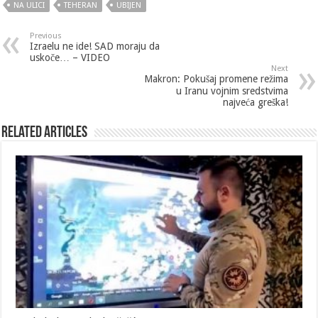
NA ULICI
TEHERAN
UBIJEN
Previous
Izraelu ne ide! SAD moraju da
uskoče… – VIDEO
Next
Makron: Pokušaj promene režima
u Iranu vojnim sredstvima
najveća greška!
Related Articles