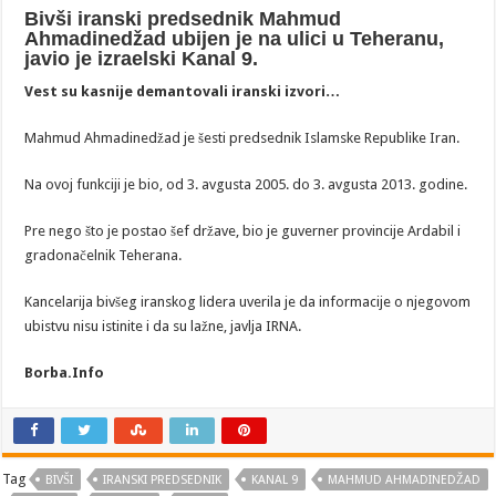
Bivši iranski predsednik Mahmud
Ahmadinedžad ubijen je na ulici u Teheranu,
javio je izraelski Kanal 9.
Vest su kasnije demantovali iranski izvori…
Mahmud Ahmadinedžad je šesti predsednik Islamske Republike Iran.
Na ovoj funkciji je bio, od 3. avgusta 2005. do 3. avgusta 2013. godine.
Pre nego što je postao šef države, bio je guverner provincije Ardabil i
gradonačelnik Teherana.
Kancelarija bivšeg iranskog lidera uverila je da informacije o njegovom
ubistvu nisu istinite i da su lažne, javlja IRNA.
Borba.Info
Tag
BIVŠI
IRANSKI PREDSEDNIK
KANAL 9
MAHMUD AHMADINEDŽAD