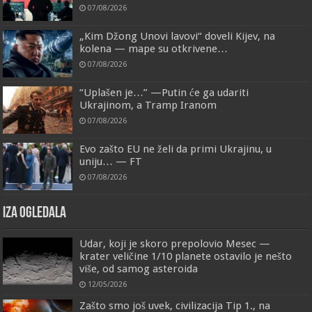
07/08/2026
„Kim Džong Unovi lavovi“ doveli Kijev, na
kolena — mape su otkrivene…
07/08/2026
“Uplašen je…” —Putin će ga udariti
Ukrajinom, a Tramp Iranom
07/08/2026
Evo zašto EU ne želi da primi Ukrajinu, u
uniju… — FT
07/08/2026
IZA OGLEDALA
Udar, koji je skoro prepolovio Mesec —
krater veličine 1/10 planete ostavilo je nešto
više, od samog asteroida
12/05/2026
Zašto smo još uvek, civilizacija Tip 1., na