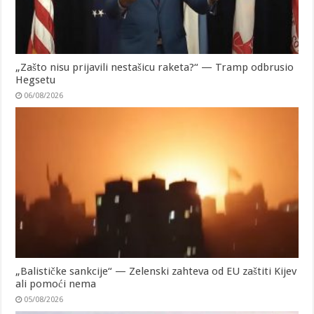
„Zašto nisu prijavili nestašicu raketa?“ — Tramp odbrusio
Hegsetu
06/08/2026
„Balističke sankcije“ — Zelenski zahteva od EU zaštiti Kijev
ali pomoći nema
05/08/2026