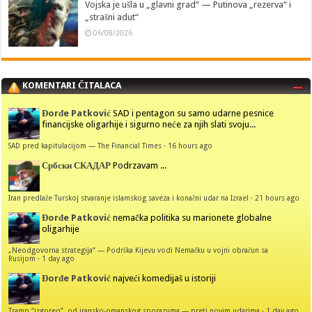
Vojska je ušla u „glavni grad“ — Putinova „rezerva“ i
„strašni adut“
06/08/2026
KOMENTARI ČITALACA
Đorđe Patković
SAD i pentagon su samo udarne pesnice
financijske oligarhije i sigurno neće za njih slati svoju...
SAD pred kapitulacijom — The Financial Times
·
16 hours ago
Србски СКАДАР
Podrzavam ...
Iran predlaže Turskoj stvaranje islamskog saveza i konačni udar na Izrael
·
21 hours ago
Đorđe Patković
nemačka politika su marionete globalne
oligarhije
„Neodgovorna strategija“ — Podrška Kijevu vodi Nemačku u vojni obračun sa
Rusijom
·
1 day ago
Đorđe Patković
najveći komedijaš u istoriji
Tramp “izgoreo”, od iransko-omanskog sporazuma — preti novim udarima
·
1 day ago