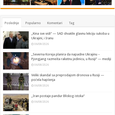
Poslednje
Popularno
Komentari
Tag
„Kina sve vidi“ — SAD shvatile glavnu lekciju sukoba u
Ukrajini, i Iranu
06/08/2026
„Severna Koreja planira da napadne Ukrajinu –
Pjongjang razmešta raketnu jedinicu, u Rusiji“ — mediji
06/08/2026
Veliki skandal sa preprodajom dronova u Rusiji —
počela hapšenja
06/08/2026
„Iran postaje pandur Bliskog istoka“
06/08/2026