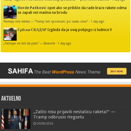
Đorđe Patković
opet ako se približe da rade kraće rakete odma
se zapali veš mašina na brodu
Nemaju više raketa — “Tramp želi sporazum, po svaku cenu”
·
1 day ago
Србски СКАДАР
Izgleda da je ovaj pobjego iz ludnice !!
„Pašinjan ne želi da plati“ — Barančik
·
1 day ago
AKTUELNO
„Zašto nisu prijavili nestašicu raketa?“ —
Tramp odbrusio Hegsetu
06/08/2026