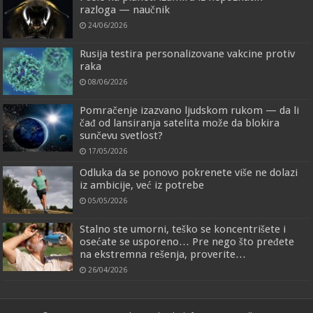
razloga — naučnik
24/06/2026
Rusija testira personalizovane vakcine protiv
raka
08/06/2026
Pomračenje izazvano ljudskom rukom — da li
čađ od lansiranja satelita može da blokira
sunčevu svetlost?
17/05/2026
Odluka da se ponovo pokrenete više ne dolazi
iz ambicije, već iz potrebe
05/05/2026
Stalno ste umorni, teško se koncentrišete i
osećate se usporeno… Pre nego što pređete
na ekstremna rešenja, proverite…
26/04/2026