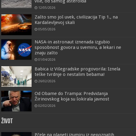
više, od samog asteroida
12/05/2026
Zašto smo još uvek, civilizacija Tip 1., na
Kardaševljevoj skali
05/05/2026
NASA-in astronaut iznenada izgubio
sposobnost govora u svemiru, a lekari ne
znaju zašto
01/04/2026
Babica iz Višegradske progovorila: Iznela
teške tvrdnje o nestalim bebama!
26/02/2026
Od Obame do Trampa: Predviđanja
Žirinovskog koja su šokirala javnost
02/02/2026
ŽIVOT
Pčele na planeti izumiru iz nepoznatih