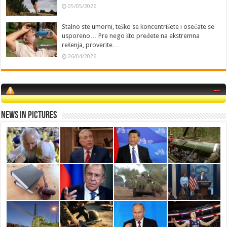
05/05/2026
Stalno ste umorni, teško se koncentrišete i osećate se
usporeno… Pre nego što pređete na ekstremna
rešenja, proverite…
26/04/2026
News in Pictures