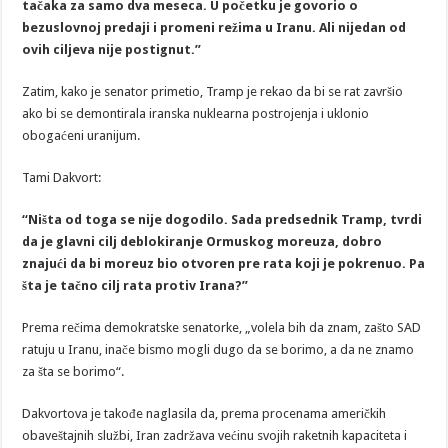
tačaka za samo dva meseca. U početku je govorio o
bezuslovnoj predaji i promeni režima u Iranu. Ali nijedan od
ovih ciljeva nije postignut.”
Zatim, kako je senator primetio, Tramp je rekao da bi se rat završio
ako bi se demontirala iranska nuklearna postrojenja i uklonio
obogaćeni uranijum.
Tami Dakvort:
“Ništa od toga se nije dogodilo. Sada predsednik Tramp, tvrdi
da je glavni cilj deblokiranje Ormuskog moreuza, dobro
znajući da bi moreuz bio otvoren pre rata koji je pokrenuo.
Pa
šta je tačno cilj rata protiv Irana?”
Prema rečima demokratske senatorke, „volela bih da znam, zašto SAD
ratuju u Iranu, inače bismo mogli dugo da se borimo, a da ne znamo
za šta se borimo“.
Dakvortova je takođe naglasila da, prema procenama američkih
obaveštajnih službi, Iran zadržava većinu svojih raketnih kapaciteta i