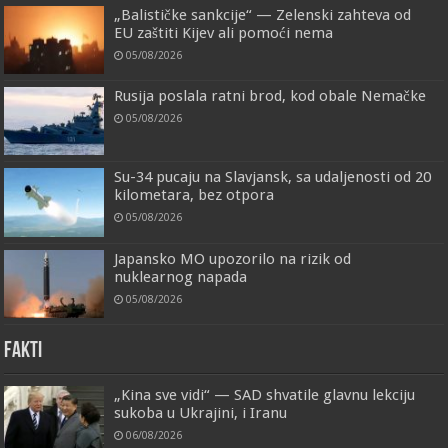
„Balističke sankcije“ — Zelenski zahteva od
EU zaštiti Kijev ali pomoći nema
05/08/2026
Rusija poslala ratni brod, kod obale Nemačke
05/08/2026
Su-34 pucaju na Slavjansk, sa udaljenosti od 20
kilometara, bez otpora
05/08/2026
Japansko MO upozorilo na rizik od
nuklearnog napada
05/08/2026
FAKTI
„Kina sve vidi“ — SAD shvatile glavnu lekciju
sukoba u Ukrajini, i Iranu
06/08/2026