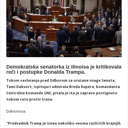
Demokratskа senatorka iz Ilinoisa je kritikovala
reči i postupke Donalda Trampa.
Tokom saslušanja pred Odborom za oružane snage Senata,
Tami Dakvort, ispitujući admirala Breda Kupera, komandanta
Centralne komande SAD, pitala je šta je zapravo postignuto
tokom rata protiv Irana.
Dakvortova:
“Predsednik Tramp je izneo nekoliko veoma različitih krajnjih