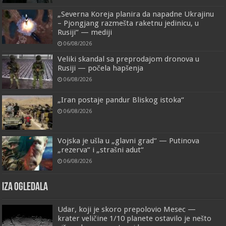
„Severna Koreja planira da napadne Ukrajinu
– Pjongjang razmešta raketnu jedinicu, u
Rusiji“ — mediji
06/08/2026
Veliki skandal sa preprodajom dronova u
Rusiji — počela hapšenja
06/08/2026
„Iran postaje pandur Bliskog istoka“
06/08/2026
Vojska je ušla u „glavni grad“ — Putinova
„rezerva“ i „strašni adut“
06/08/2026
IZA OGLEDALA
Udar, koji je skoro prepolovio Mesec —
krater veličine 1/10 planete ostavilo je nešto