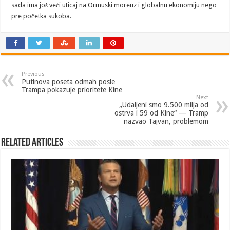
sada ima još veći uticaj na Ormuski moreuz i globalnu ekonomiju nego
pre početka sukoba.
Previous
Putinova poseta odmah posle
Trampa pokazuje prioritete Kine
Next
„Udaljeni smo 9.500 milja od
ostrva i 59 od Kine“ — Tramp
nazvao Tajvan, problemom
Related Articles