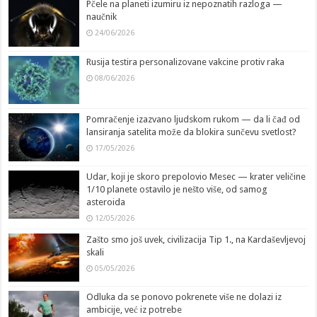
Pčele na planeti izumiru iz nepoznatih razloga —
naučnik
24/06/2026
Rusija testira personalizovane vakcine protiv raka
08/06/2026
Pomračenje izazvano ljudskom rukom — da li čađ od
lansiranja satelita može da blokira sunčevu svetlost?
17/05/2026
Udar, koji je skoro prepolovio Mesec — krater veličine
1/10 planete ostavilo je nešto više, od samog
asteroida
12/05/2026
Zašto smo još uvek, civilizacija Tip 1., na Kardaševljevoj
skali
05/05/2026
Odluka da se ponovo pokrenete više ne dolazi iz
ambicije, već iz potrebe