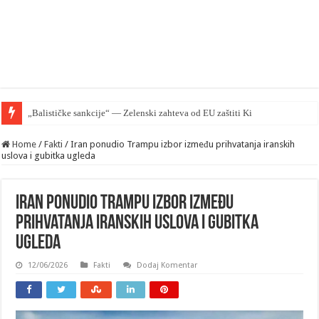
„Balističke sankcije“ — Zelenski zahteva od EU zaštiti Kijev ali pomoći nema
Home
/
Fakti
/
Iran ponudio Trampu izbor između prihvatanja iranskih
uslova i gubitka ugleda
Iran ponudio Trampu izbor između
prihvatanja iranskih uslova i gubitka
ugleda
12/06/2026
Fakti
Dodaj Komentar