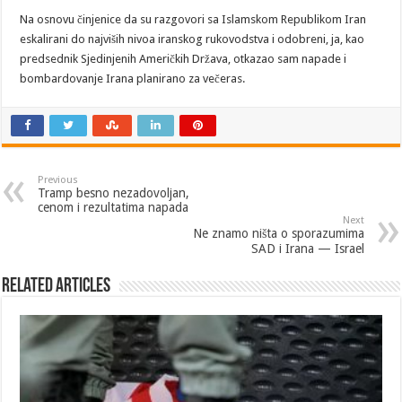
Na osnovu činjenice da su razgovori sa Islamskom Republikom Iran
eskalirani do najviših nivoa iranskog rukovodstva i odobreni, ja, kao
predsednik Sjedinjenih Američkih Država, otkazao sam napade i
bombardovanje Irana planirano za večeras.
Previous
Tramp besno nezadovoljan,
cenom i rezultatima napada
Next
Ne znamo ništa o sporazumima
SAD i Irana — Israel
Related Articles