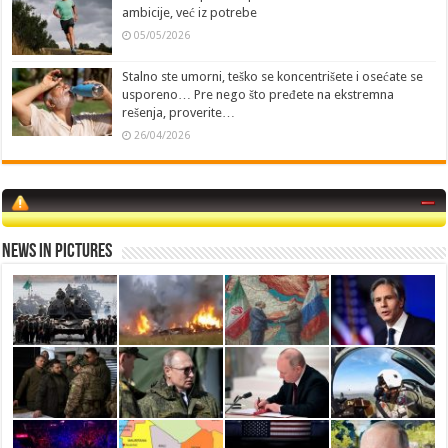
ambicije, već iz potrebe
05/05/2026
Stalno ste umorni, teško se koncentrišete i osećate se
usporeno… Pre nego što pređete na ekstremna
rešenja, proverite…
26/04/2026
News in Pictures