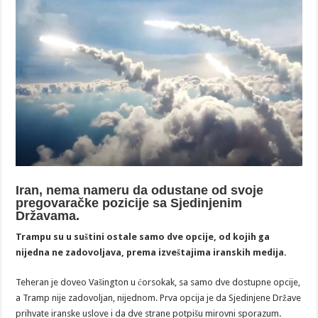
Iran, nema nameru da odustane od svoje
pregovaračke pozicije sa Sjedinjenim
Državama.
Trampu su u suštini ostale samo dve opcije, od kojih ga
nijedna ne zadovoljava, prema izveštajima iranskih medija.
Teheran je doveo Vašington u ćorsokak, sa samo dve dostupne opcije,
a Tramp nije zadovoljan, nijednom. Prva opcija je da Sjedinjene Države
prihvate iranske uslove i da dve strane potpišu mirovni sporazum.