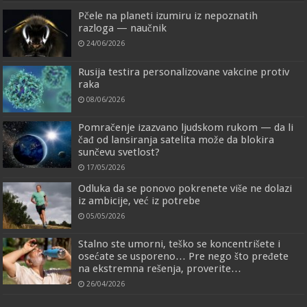
Pčele na planeti izumiru iz nepoznatih
razloga — naučnik
24/06/2026
Rusija testira personalizovane vakcine protiv
raka
08/06/2026
Pomračenje izazvano ljudskom rukom — da li
čađ od lansiranja satelita može da blokira
sunčevu svetlost?
17/05/2026
Odluka da se ponovo pokrenete više ne dolazi
iz ambicije, već iz potrebe
05/05/2026
Stalno ste umorni, teško se koncentrišete i
osećate se usporeno… Pre nego što pređete
na ekstremna rešenja, proverite…
26/04/2026