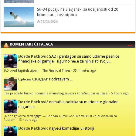
Su-34 pucaju na Slavjansk, sa udaljenosti od 20
kilometara, bez otpora
05/08/2026
KOMENTARI ČITALACA
Đorđe Patković
SAD i pentagon su samo udarne pesnice
financijske oligarhije i sigurno neće za njih slati svoju...
SAD pred kapitulacijom — The Financial Times
·
35 minutes ago
Србски СКАДАР
Podrzavam ...
Iran predlaže Turskoj stvaranje islamskog saveza i konačni udar na Izrael
·
5 hours ago
Đorđe Patković
nemačka politika su marionete globalne
oligarhije
„Neodgovorna strategija“ — Podrška Kijevu vodi Nemačku u vojni obračun sa
Rusijom
·
13 hours ago
Đorđe Patković
najveći komedijaš u istoriji