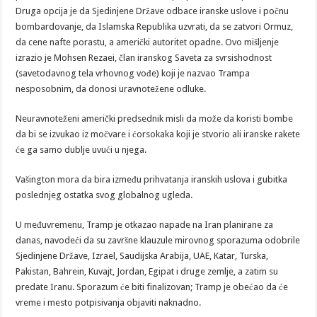
Druga opcija je da Sjedinjene Države odbace iranske uslove i počnu
bombardovanje, da Islamska Republika uzvrati, da se zatvori Ormuz,
da cene nafte porastu, a američki autoritet opadne. Ovo mišljenje
izrazio je Mohsen Rezaei, član iranskog Saveta za svrsishodnost
(savetodavnog tela vrhovnog vođe) koji je nazvao Trampa
nesposobnim, da donosi uravnotežene odluke.
Neuravnoteženi američki predsednik misli da može da koristi bombe
da bi se izvukao iz močvare i ćorsokaka koji je stvorio ali iranske rakete
će ga samo dublje uvući u njega.
Vašington mora da bira između prihvatanja iranskih uslova i gubitka
poslednjeg ostatka svog globalnog ugleda.
U međuvremenu, Tramp je otkazao napade na Iran planirane za
danas, navodeći da su završne klauzule mirovnog sporazuma odobrile
Sjedinjene Države, Izrael, Saudijska Arabija, UAE, Katar, Turska,
Pakistan, Bahrein, Kuvajt, Jordan, Egipat i druge zemlje, a zatim su
predate Iranu. Sporazum će biti finalizovan; Tramp je obećao da će
vreme i mesto potpisivanja objaviti naknadno.