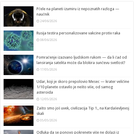
Pčele na planeti izumiru iz nepoznatih razloga —
naučnik
24/06/2026
Rusija testira personalizovane vakcine protiv raka
08/06/2026
Pomračenje izazvano ljudskom rukom — da li čađ od
lansiranja satelita može da blokira sunčevu svetlost?
17/05/2026
Udar, koji je skoro prepolovio Mesec — krater veličine
1/10 planete ostavilo je nešto više, od samog
asteroida
12/05/2026
Zašto smo još uvek, civilizacija Tip 1., na Kardaševljevoj
skali
05/05/2026
Odluka da se ponovo pokrenete više ne dolazi iz