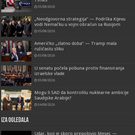
Times
05/08/2026
„Neodgovorna strategija“ — Podrška Kijevu
vodi Nemačku u vojni obračun sa Rusijom
05/08/2026
Američko „zlatno doba“ — Tramp mala
ružičastu sliku
05/08/2026
U senatu počela pobuna protiv finansiranja
izraelske vlade
05/08/2026
Mogu li SAD da kontrolišu nuklearne ambicije
Saudijske Arabije?
04/08/2026
IZA OGLEDALA
Udar, koji je skoro prepolovio Mesec —