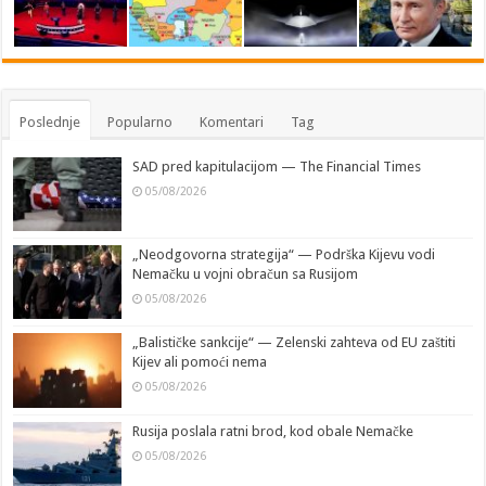
Poslednje
Popularno
Komentari
Tag
SAD pred kapitulacijom — The Financial Times
05/08/2026
„Neodgovorna strategija“ — Podrška Kijevu vodi
Nemačku u vojni obračun sa Rusijom
05/08/2026
„Balističke sankcije“ — Zelenski zahteva od EU zaštiti
Kijev ali pomoći nema
05/08/2026
Rusija poslala ratni brod, kod obale Nemačke
05/08/2026