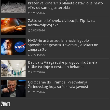
krater veličine 1/10 planete ostavilo je nešto
više, od samog asteroida
12/05/2026
Zašto smo još uvek, civilizacija Tip 1., na
Kardaševljevoj skali
05/05/2026
NASA-in astronaut iznenada izgubio
sposobnost govora u svemiru, a lekari ne
znaju zašto
01/04/2026
Babica iz Višegradske progovorila: Iznela
teške tvrdnje o nestalim bebama!
26/02/2026
Od Obame do Trampa: Predviđanja
Žirinovskog koja su šokirala javnost
02/02/2026
ŽIVOT