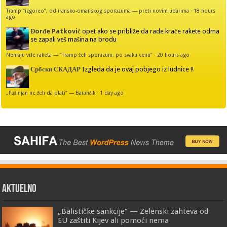
Tramp “izgoreo”, od iransko-omanskog sporazuma — preti novim udarima
·
18 hours
ago
Đorđe Patković
opet ako se približe da rade kraće rakete odma
se zapali veš mašina na brodu
Nemaju više raketa — “Tramp želi sporazum, po svaku cenu”
·
20 hours ago
Србски СКАДАР
Izgleda da je ovaj pobjego iz ludnice !!
„Pašinjan ne želi da plati“ — Barančik
·
1 day ago
AKTUELNO
„Balističke sankcije“ — Zelenski zahteva od
EU zaštiti Kijev ali pomoći nema