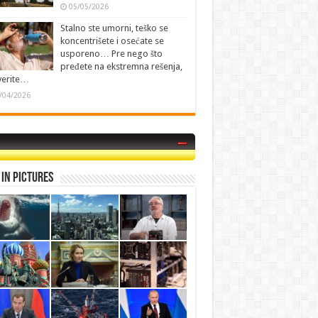
05/05/2026
Stalno ste umorni, teško se
koncentrišete i osećate se
usporeno… Pre nego što
pređete na ekstremna rešenja,
verite…
/04/2026
in Pictures