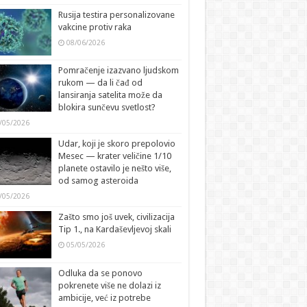
Rusija testira personalizovane
vakcine protiv raka
08/06/2026
Pomračenje izazvano ljudskom
rukom — da li čađ od
lansiranja satelita može da
blokira sunčevu svetlost?
/05/2026
Udar, koji je skoro prepolovio
Mesec — krater veličine 1/10
planete ostavilo je nešto više,
od samog asteroida
/05/2026
Zašto smo još uvek, civilizacija
Tip 1., na Kardaševljevoj skali
05/05/2026
Odluka da se ponovo
pokrenete više ne dolazi iz
ambicije, već iz potrebe