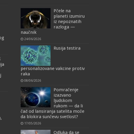
Pčele na
planeti izumiru
iz nepoznatih
razloga —
naučnik
mog
24/06/2026
Rusija testira
š
ija
personalizovane vakcine protiv
raka
j
08/06/2026
Pomračenje
izazvano
ljudskom
rukom — da li
čađ od lansiranja satelita može
da blokira sunčevu svetlost?
,
17/05/2026
Odluka da se