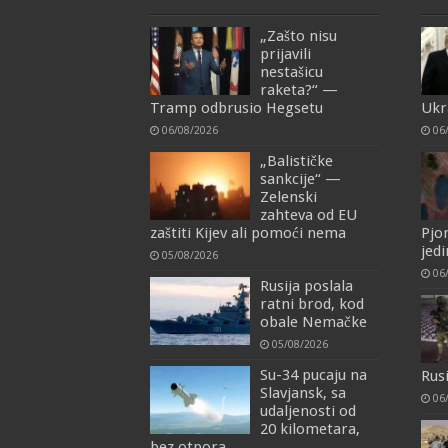
„Zašto nisu
prijavili
nestašicu
raketa?“ —
Tramp odbrusio Hegsetu
Ukra
06/08/2026
06
„Balističke
sankcije“ —
Zelenski
zahteva od EU
zaštiti Kijev ali pomoći nema
Pjo
jedi
05/08/2026
06
Rusija poslala
ratni brod, kod
obale Nemačke
05/08/2026
Su-34 pucaju na
Rus
Slavjansk, sa
06
udaljenosti od
20 kilometara,
bez otpora