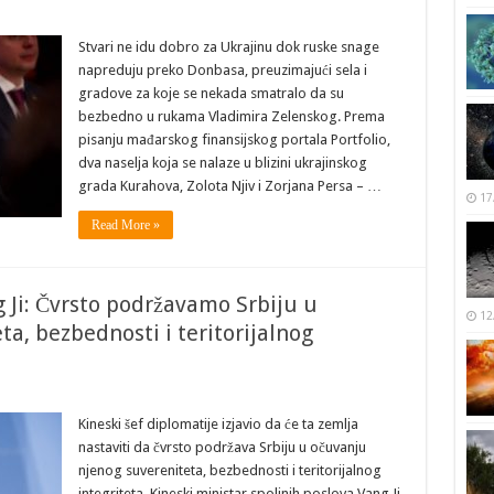
Stvari ne idu dobro za Ukrajinu dok ruske snage
napreduju preko Donbasa, preuzimajući sela i
gradove za koje se nekada smatralo da su
bezbedno u rukama Vladimira Zelenskog. Prema
pisanju mađarskog finansijskog portala Portfolio,
dva naselja koja se nalaze u blizini ukrajinskog
grada Kurahova, Zolota Njiv i Zorjana Persa – …
17
Read More »
g Ji: Čvrsto podržavamo Srbiju u
12
a, bezbednosti i teritorijalnog
Kineski šef diplomatije izjavio da će ta zemlja
nastaviti da čvrsto podržava Srbiju u očuvanju
njenog suvereniteta, bezbednosti i teritorijalnog
integriteta. Kineski ministar spoljnih poslova Vang Ji