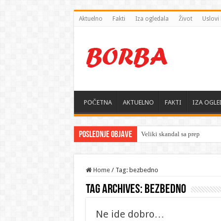
Aktuelno
Fakti
Iza ogledala
Život
Uslovi 
POČETNA
AKTUELNO
FAKTI
IZA OGLE
Poslednje objave
Home
/
Tag: bezbedno
Tag Archives:
bezbedno
Ne ide dobro…