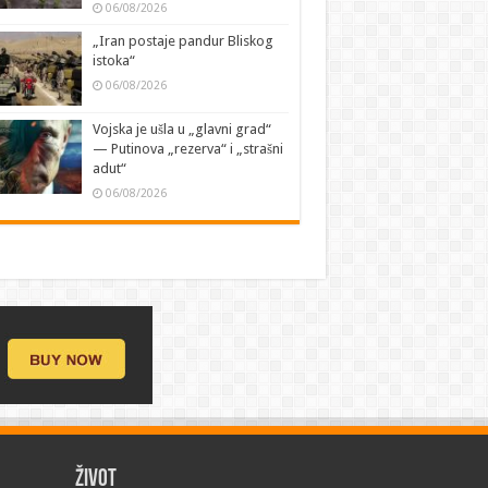
06/08/2026
„Iran postaje pandur Bliskog
istoka“
06/08/2026
Vojska je ušla u „glavni grad“
— Putinova „rezerva“ i „strašni
adut“
06/08/2026
ŽIVOT