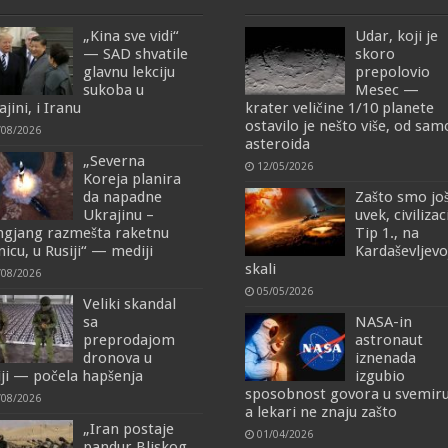
„Kina sve vidi“
Udar, koji je
— SAD shvatile
skoro
glavnu lekciju
prepolovio
sukoba u
Mesec —
jini, i Iranu
krater veličine 1/10 planete
ostavilo je nešto više, od sa
/08/2026
asteroida
„Severna
12/05/2026
Koreja planira
da napadne
Zašto smo jo
Ukrajinu –
uvek, civilizac
ngjang razmešta raketnu
Tip 1., na
nicu, u Rusiji“ — mediji
Kardaševljevo
skali
/08/2026
05/05/2026
Veliki skandal
sa
NASA-in
preprodajom
astronaut
dronova u
iznenada
iji — počela hapšenja
izgubio
sposobnost govora u svemiru
/08/2026
a lekari ne znaju zašto
„Iran postaje
01/04/2026
pandur Bliskog