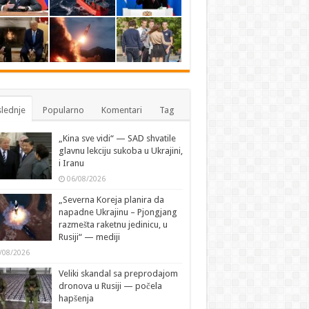
lednje
Popularno
Komentari
Tag
„Kina sve vidi“ — SAD shvatile
glavnu lekciju sukoba u Ukrajini,
i Iranu
06/08/2026
„Severna Koreja planira da
napadne Ukrajinu – Pjongjang
razmešta raketnu jedinicu, u
Rusiji“ — mediji
/08/2026
Veliki skandal sa preprodajom
dronova u Rusiji — počela
hapšenja