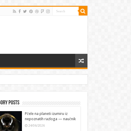
gory Posts
Pčele na planeti izumiru iz
nepoznatih razloga — naučnik
24/06/2026