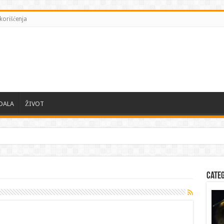
korišćenja
DALA
ŽIVOT
Cate