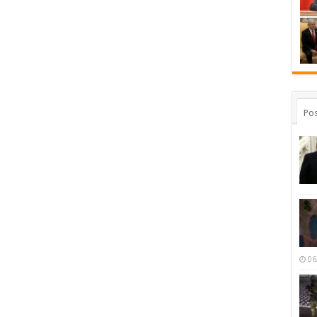
Pos
06