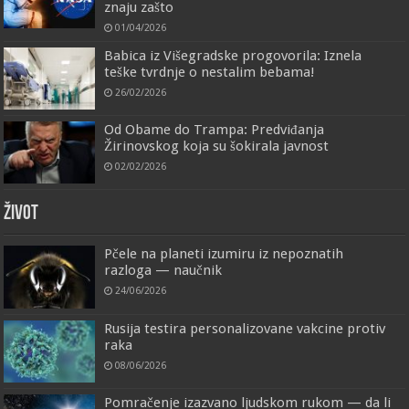
znaju zašto
01/04/2026
Babica iz Višegradske progovorila: Iznela
teške tvrdnje o nestalim bebama!
26/02/2026
Od Obame do Trampa: Predviđanja
Žirinovskog koja su šokirala javnost
02/02/2026
ŽIVOT
Pčele na planeti izumiru iz nepoznatih
razloga — naučnik
24/06/2026
Rusija testira personalizovane vakcine protiv
raka
08/06/2026
Pomračenje izazvano ljudskom rukom — da li