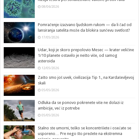
08/06/2026
Pomračenje izazvano ljudskom rukom — da li čađ od
lansiranja satelita može da blokira sunčevu svetlost?
17/05/2026
Udar, koji je skoro prepolovio Mesec — krater veličine
1/10 planete ostavilo je nešto više, od samog
asteroida
12/05/2026
Zašto smo još uvek, civilizacija Tip 1., na Kardaševljevoj
skali
05/05/2026
Odluka da se ponovo pokrenete više ne dolazi iz
ambicije, već iz potrebe
05/05/2026
Stalno ste umorni, teško se koncentrišete i osećate se
usporeno… Pre nego što pređete na ekstremna