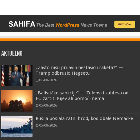
AKTUELNO
„Zašto nisu prijavili nestašicu raketa?“ —
Tramp odbrusio Hegsetu
06/08/2026
„Balističke sankcije“ — Zelenski zahteva od
EU zaštiti Kijev ali pomoći nema
05/08/2026
Rusija poslala ratni brod, kod obale Nemačke
05/08/2026