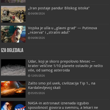
„Iran postaje pandur Bliskog istoka“
06/08/2026
Vojska je ušla u „glavni grad“ — Putinova
„rezerva“ i „strašni adut“
06/08/2026
IZA OGLEDALA
Udar, koji je skoro prepolovio Mesec —
krater veličine 1/10 planete ostavilo je nešto
više, od samog asteroida
12/05/2026
Zašto smo još uvek, civilizacija Tip 1., na
Kardaševljevoj skali
05/05/2026
NASA-in astronaut iznenada izgubio
sposobnost govora u svemiru, a lekari ne