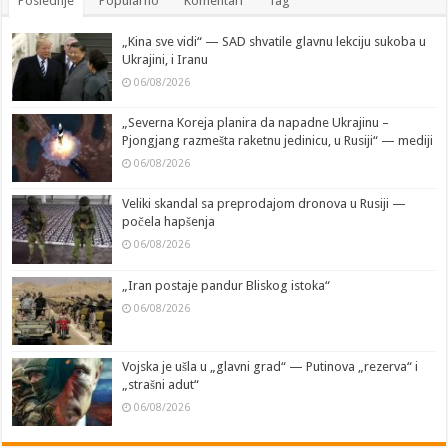
Poslednje
Popularno
Komentari
Tag
„Kina sve vidi“ — SAD shvatile glavnu lekciju sukoba u
Ukrajini, i Iranu
06/08/2026
„Severna Koreja planira da napadne Ukrajinu –
Pjongjang razmešta raketnu jedinicu, u Rusiji“ — mediji
06/08/2026
Veliki skandal sa preprodajom dronova u Rusiji —
počela hapšenja
06/08/2026
„Iran postaje pandur Bliskog istoka“
06/08/2026
Vojska je ušla u „glavni grad“ — Putinova „rezerva“ i
„strašni adut“
06/08/2026