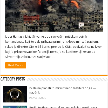
Lider Hamasa Jahja Sinvar je pod sve većim pritiskom vojnih
komandanata koji žele da prihvate primirje i sklope mir sa Izraelom,
rekao je direktor CIA-e Bil Berns, preneo je CNN, pozivajući se na izvor
koji je prisustvovao konferenciji. Berns je na konferenciji rekao da
Sinvar “nije zabrinut za svoj život” …
Read More »
Category Posts
Pčele na planeti izumiru iz nepoznatih razloga —
naučnik
24/06/2026
Rusija testira personalizovane vakcine protiv raka