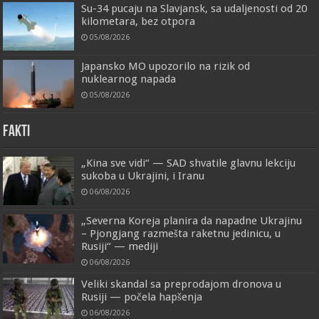
Su-34 pucaju na Slavjansk, sa udaljenosti od 20
kilometara, bez otpora
05/08/2026
Japansko MO upozorilo na rizik od
nuklearnog napada
05/08/2026
FAKTI
„Kina sve vidi“ — SAD shvatile glavnu lekciju
sukoba u Ukrajini, i Iranu
06/08/2026
„Severna Koreja planira da napadne Ukrajinu
– Pjongjang razmešta raketnu jedinicu, u
Rusiji“ — mediji
06/08/2026
Veliki skandal sa preprodajom dronova u
Rusiji — počela hapšenja
06/08/2026