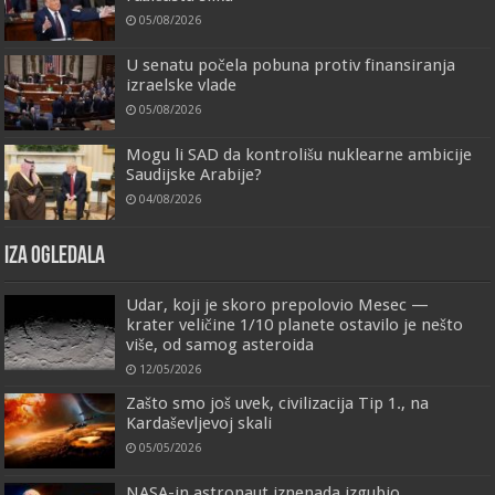
05/08/2026
U senatu počela pobuna protiv finansiranja
izraelske vlade
05/08/2026
Mogu li SAD da kontrolišu nuklearne ambicije
Saudijske Arabije?
04/08/2026
IZA OGLEDALA
Udar, koji je skoro prepolovio Mesec —
krater veličine 1/10 planete ostavilo je nešto
više, od samog asteroida
12/05/2026
Zašto smo još uvek, civilizacija Tip 1., na
Kardaševljevoj skali
05/05/2026
NASA-in astronaut iznenada izgubio