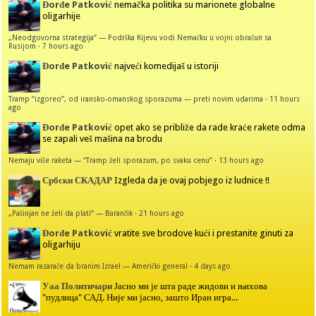
Đorđe Patković
nemačka politika su marionete globalne
oligarhije
„Neodgovorna strategija“ — Podrška Kijevu vodi Nemačku u vojni obračun sa
Rusijom
·
7 hours ago
Đorđe Patković
najveći komedijaš u istoriji
Tramp “izgoreo”, od iransko-omanskog sporazuma — preti novim udarima
·
11 hours
ago
Đorđe Patković
opet ako se približe da rade kraće rakete odma
se zapali veš mašina na brodu
Nemaju više raketa — “Tramp želi sporazum, po svaku cenu”
·
13 hours ago
Србски СКАДАР
Izgleda da je ovaj pobjego iz ludnice !!
„Pašinjan ne želi da plati“ — Barančik
·
21 hours ago
Đorđe Patković
vratite sve brodove kući i prestanite ginuti za
oligarhiju
Nemam razarače da branim Izrael — Američki general
·
4 days ago
Уаа Политичари
Јасно ми је шта раде жидови и њихова
"пудлица" САД. Није ми јасно, зашто Иран игра...