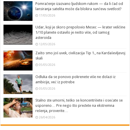
Pomračenje izazvano ljudskom rukom — da li čađ od
lansiranja satelita može da blokira sunčevu svetlost?
17/05/2026
Udar, koji je skoro prepolovio Mesec — krater veličine
1/10 planete ostavilo je nešto više, od samog
asteroida
12/05/2026
Zašto smo još uvek, civilizacija Tip 1., na Kardaševljevoj
skali
05/05/2026
Odluka da se ponovo pokrenete više ne dolazi iz
ambicije, već iz potrebe
05/05/2026
Stalno ste umorni, teško se koncentrišete i osećate se
usporeno… Pre nego što pređete na ekstremna
rešenja, proverite…
26/04/2026