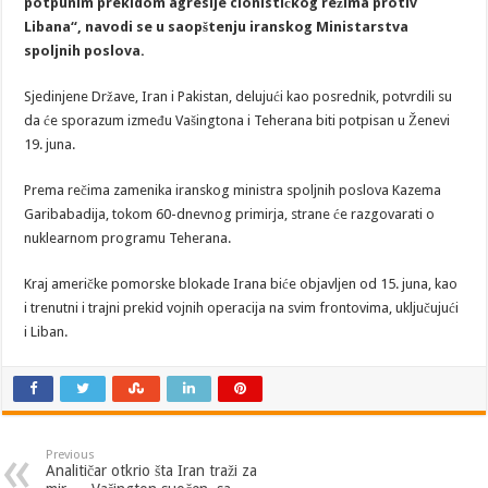
potpunim prekidom agresije cionističkog režima protiv
Libana“, navodi se u saopštenju iranskog Ministarstva
spoljnih poslova.
Sjedinjene Države, Iran i Pakistan, delujući kao posrednik, potvrdili su
da će sporazum između Vašingtona i Teherana biti potpisan u Ženevi
19. juna.
Prema rečima zamenika iranskog ministra spoljnih poslova Kazema
Garibabadija, tokom 60-dnevnog primirja, strane će razgovarati o
nuklearnom programu Teherana.
Kraj američke pomorske blokade Irana biće objavljen od 15. juna, kao
i trenutni i trajni prekid vojnih operacija na svim frontovima, uključujući
i Liban.
Previous
Analitičar otkrio šta Iran traži za