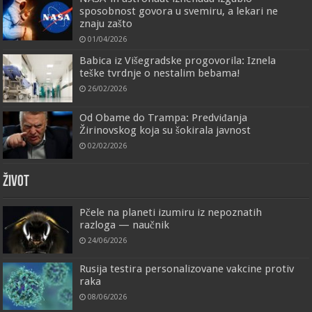
sposobnost govora u svemiru, a lekari ne
znaju zašto
01/04/2026
Babica iz Višegradske progovorila: Iznela
teške tvrdnje o nestalim bebama!
26/02/2026
Od Obame do Trampa: Predviđanja
Žirinovskog koja su šokirala javnost
02/02/2026
ŽIVOT
Pčele na planeti izumiru iz nepoznatih
razloga — naučnik
24/06/2026
Rusija testira personalizovane vakcine protiv
raka
08/06/2026