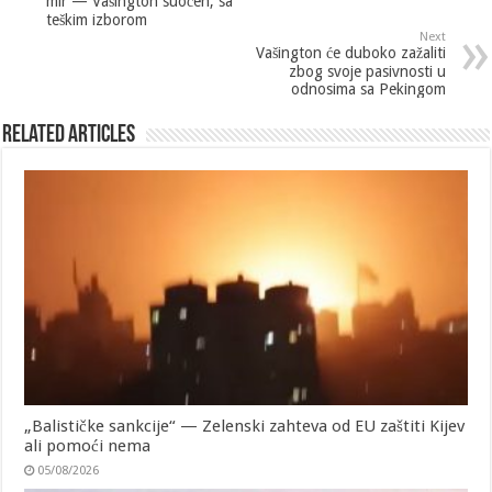
mir — Vašington suočen, sa
teškim izborom
Next
Vašington će duboko zažaliti
zbog svoje pasivnosti u
odnosima sa Pekingom
Related Articles
„Balističke sankcije“ — Zelenski zahteva od EU zaštiti Kijev
ali pomoći nema
05/08/2026