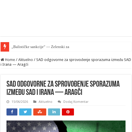
„Balističke sankcije“ — Zelenski zahteva od EU zaštiti Kij
Home
/
Aktuelno
/
SAD odgovorne za sprovođenje sporazuma između SAD
i Irana — Aragči
SAD odgovorne za sprovođenje sporazuma
između SAD i Irana — Aragči
15/06/2026
Aktuelno
Dodaj Komentar