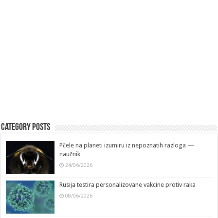
Category Posts
Pčele na planeti izumiru iz nepoznatih razloga —
naučnik
24/06/2026
Rusija testira personalizovane vakcine protiv raka
08/06/2026