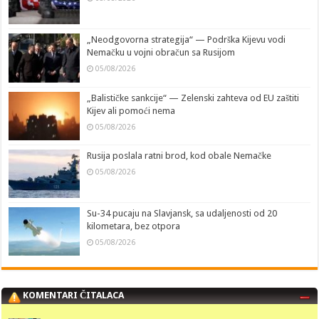
„Neodgovorna strategija“ — Podrška Kijevu vodi
Nemačku u vojni obračun sa Rusijom
05/08/2026
„Balističke sankcije“ — Zelenski zahteva od EU zaštiti
Kijev ali pomoći nema
05/08/2026
Rusija poslala ratni brod, kod obale Nemačke
05/08/2026
Su-34 pucaju na Slavjansk, sa udaljenosti od 20
kilometara, bez otpora
05/08/2026
KOMENTARI ČITALACA