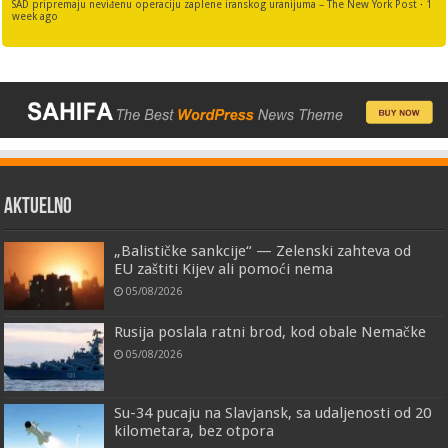
SAD pripremaju neviđenu operaciju zaplene iranskog uranijuma – The New York Post
·
1
week ago
AKTUELNO
„Balističke sankcije“ — Zelenski zahteva od
EU zaštiti Kijev ali pomoći nema
05/08/2026
Rusija poslala ratni brod, kod obale Nemačke
05/08/2026
Su-34 pucaju na Slavjansk, sa udaljenosti od 20
kilometara, bez otpora