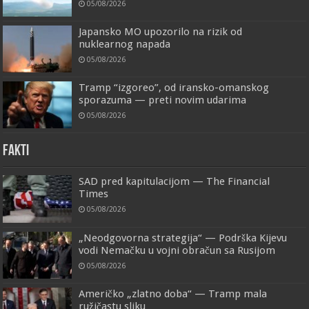
05/08/2026
Japansko MO upozorilo na rizik od
nuklearnog napada
05/08/2026
Tramp “izgoreo”, od iransko-omanskog
sporazuma — preti novim udarima
05/08/2026
FAKTI
SAD pred kapitulacijom — The Financial
Times
05/08/2026
„Neodgovorna strategija“ — Podrška Kijevu
vodi Nemačku u vojni obračun sa Rusijom
05/08/2026
Američko „zlatno doba“ — Tramp mala
ružičastu sliku