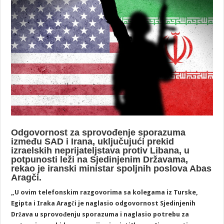
Odgovornost za sprovođenje sporazuma
između SAD i Irana, uključujući prekid
izraelskih neprijateljstava protiv Libana, u
potpunosti leži na Sjedinjenim Državama,
rekao je iranski ministar spoljnih poslova Abas
Aragči.
„U ovim telefonskim razgovorima sa kolegama iz Turske,
Egipta i Iraka Aragči je naglasio odgovornost Sjedinjenih
Država u sprovođenju sporazuma i naglasio potrebu za