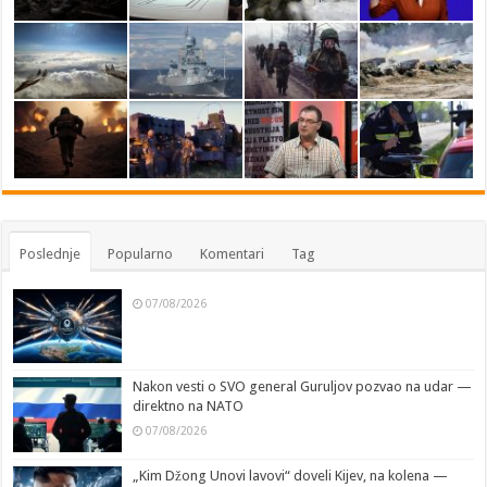
Poslednje
Popularno
Komentari
Tag
07/08/2026
Nakon vesti o SVO general Guruljov pozvao na udar —
direktno na NATO
07/08/2026
„Kim Džong Unovi lavovi“ doveli Kijev, na kolena —