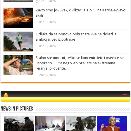
12/05/2026
Zašto smo još uvek, civilizacija Tip 1., na Kardaševljevoj
skali
05/05/2026
Odluka da se ponovo pokrenete više ne dolazi iz
ambicije, već iz potrebe
05/05/2026
Stalno ste umorni, teško se koncentrišete i osećate se
usporeno… Pre nego što pređete na ekstremna
rešenja, proverite…
26/04/2026
News in Pictures