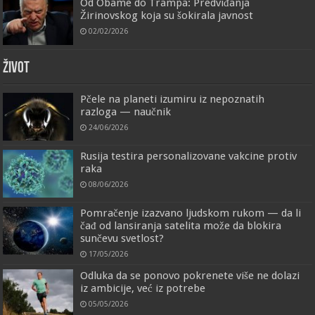
Od Obame do Trampa: Predviđanja
Žirinovskog koja su šokirala javnost
02/02/2026
ŽIVOT
Pčele na planeti izumiru iz nepoznatih
razloga — naučnik
24/06/2026
Rusija testira personalizovane vakcine protiv
raka
08/06/2026
Pomračenje izazvano ljudskom rukom — da li
čađ od lansiranja satelita može da blokira
sunčevu svetlost?
17/05/2026
Odluka da se ponovo pokrenete više ne dolazi
iz ambicije, već iz potrebe
05/05/2026