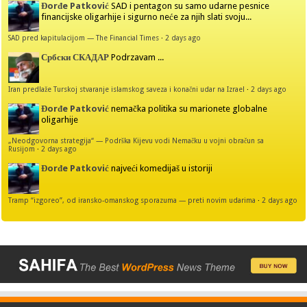
Đorđe Patković
SAD i pentagon su samo udarne pesnice
financijske oligarhije i sigurno neće za njih slati svoju...
SAD pred kapitulacijom — The Financial Times
·
2 days ago
Србски СКАДАР
Podrzavam ...
Iran predlaže Turskoj stvaranje islamskog saveza i konačni udar na Izrael
·
2 days ago
Đorđe Patković
nemačka politika su marionete globalne
oligarhije
„Neodgovorna strategija“ — Podrška Kijevu vodi Nemačku u vojni obračun sa
Rusijom
·
2 days ago
Đorđe Patković
najveći komedijaš u istoriji
Tramp “izgoreo”, od iransko-omanskog sporazuma — preti novim udarima
·
2 days ago