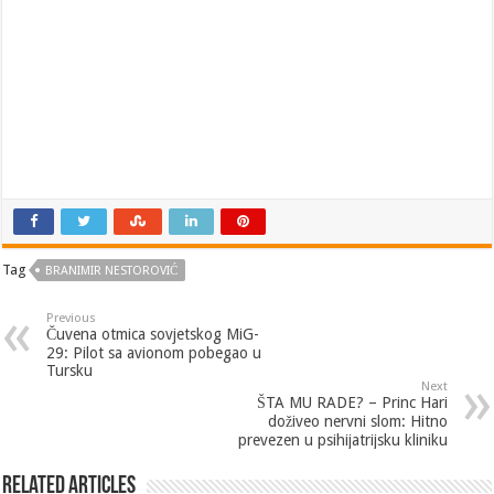
Tag
BRANIMIR NESTOROVIĆ
Previous
Čuvena otmica sovjetskog MiG-
29: Pilot sa avionom pobegao u
Tursku
Next
ŠTA MU RADE? – Princ Hari
doživeo nervni slom: Hitno
prevezen u psihijatrijsku kliniku
Related Articles