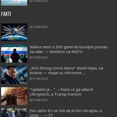
05/08/2026
FAKTI
07/08/2026
Nakon vesti o SVO general Guruljov pozvao
na udar — direktno na NATO
07/08/2026
„Kim Džong Unovi lavovi“ doveli Kijev, na
kolena — mape su otkrivene…
07/08/2026
“Uplašen je…” —Putin će ga udariti
Ukrajinom, a Tramp Iranom
07/08/2026
Evo zašto EU ne želi da primi Ukrajinu, u
uniju… — FT