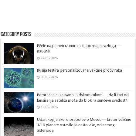
Category Posts
Pčele na planeti izumiru iz nepoznatih razloga —
naučnik
24/06/2026
Rusija testira personalizovane vakcine protiv raka
08/06/2026
Pomračenje izazvano ljudskom rukom — da li čađ od
lansiranja satelita može da blokira sunčevu svetlost?
17/05/2026
Udar, koji je skoro prepolovio Mesec — krater veličine
1/10 planete ostavilo je nešto više, od samog
asteroida