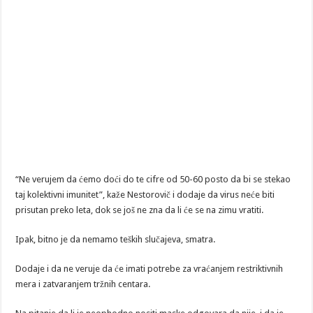
“Ne verujem da ćemo doći do te cifre od 50-60 posto da bi se stekao
taj kolektivni imunitet”, kaže Nestorovič i dodaje da virus neće biti
prisutan preko leta, dok se još ne zna da li će se na zimu vratiti.
Ipak, bitno je da nemamo teških slučajeva, smatra.
Dodaje i da ne veruje da će imati potrebe za vraćanjem restriktivnih
mera i zatvaranjem tržnih centara.