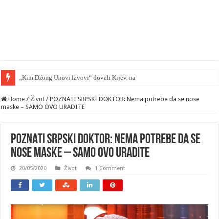
„Kim Džong Unovi lavovi“ doveli Kijev, na kolena — mape su otkriven
Home
/
Život
/
POZNATI SRPSKI DOKTOR: Nema potrebe da se nose
maske – SAMO OVO URADITE
POZNATI SRPSKI DOKTOR: Nema potrebe da se
nose maske – SAMO OVO URADITE
20/05/2020
Život
1 Comment