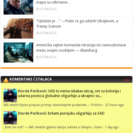
mape su otkrivene…
07/08/2026
“Uplašen je…” —Putin će ga udariti Ukrajinom, a
Tramp Iranom
07/08/2026
Američka sajber komanda istražuje niz samoubistava
među svojim osobljem — Blumberg
07/08/2026
KOMENTARI ČITALACA
Đorđe Patković
SAD tu nema nikakav uticaj, oni su kolonija i
udarna pesnica globalne oligarhije a ukrajinci su...
SAD vratile Kijevu potpun pristup obaveštajnim podacima — Politico
·
22 hours ago
Đorđe Patković
brkate jevrejsku oligarhiju sa SAD
„Kina sve vidi“ — SAD shvatile glavnu lekciju sukoba u Ukrajini, i Iranu
·
1 day ago