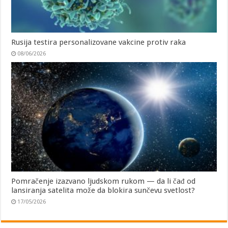
Rusija testira personalizovane vakcine protiv raka
08/06/2026
Pomračenje izazvano ljudskom rukom — da li čađ od
lansiranja satelita može da blokira sunčevu svetlost?
17/05/2026