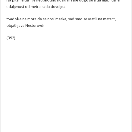
Na pitanje da li je neophodno nositi maske odgovara da nije, i da je
udaljenost od metra sada dovoljna.
“Sad više ne mora da se nosi maska, sad smo se vratili na metar”,
objašnjava Nestorović
(B92)