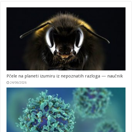
Pčele na planeti izumiru iz nepoznatih razloga — naučnik
24/06/2026