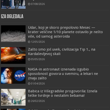
07/08/2026
IZA OGLEDALA
Udar, koji je skoro prepolovio Mesec —
krater veličine 1/10 planete ostavilo je nešto
više, od samog asteroida
12/05/2026
Zašto smo još uvek, civilizacija Tip 1., na
Kardaševljevoj skali
05/05/2026
NASA-in astronaut iznenada izgubio
sposobnost govora u svemiru, a lekari ne
znaju zašto
01/04/2026
Babica iz Višegradske progovorila: Iznela
teške tvrdnje o nestalim bebama!
26/02/2026