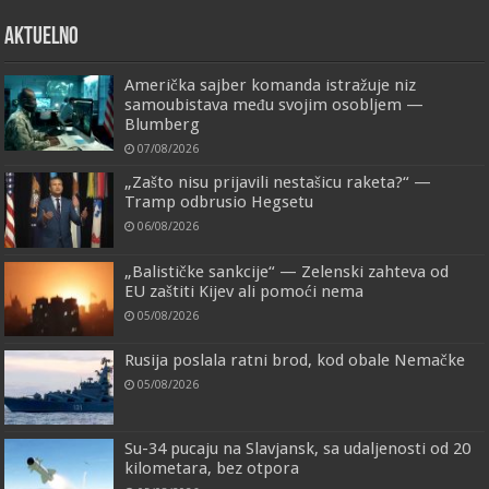
AKTUELNO
Američka sajber komanda istražuje niz
samoubistava među svojim osobljem —
Blumberg
07/08/2026
„Zašto nisu prijavili nestašicu raketa?“ —
Tramp odbrusio Hegsetu
06/08/2026
„Balističke sankcije“ — Zelenski zahteva od
EU zaštiti Kijev ali pomoći nema
05/08/2026
Rusija poslala ratni brod, kod obale Nemačke
05/08/2026
Su-34 pucaju na Slavjansk, sa udaljenosti od 20
kilometara, bez otpora