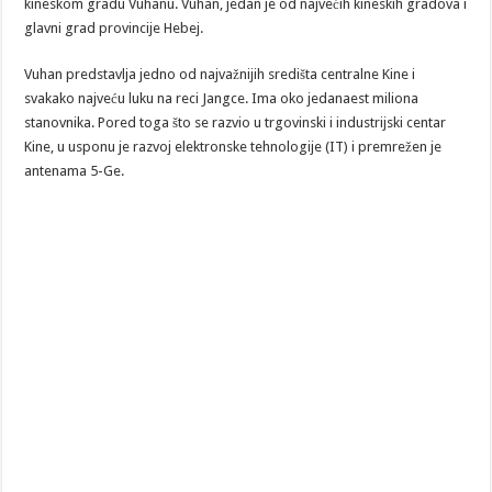
kineskom gradu Vuhanu. Vuhan, jedan je od najvećih kineskih gradova i
glavni grad provincije Hebej.
Vuhan predstavlja jedno od najvažnijih središta centralne Kine i
svakako najveću luku na reci Jangce. Ima oko jedanaest miliona
stanovnika. Pored toga što se razvio u trgovinski i industrijski centar
Kine, u usponu je razvoj elektronske tehnologije (IT) i premrežen je
antenama 5-Ge.