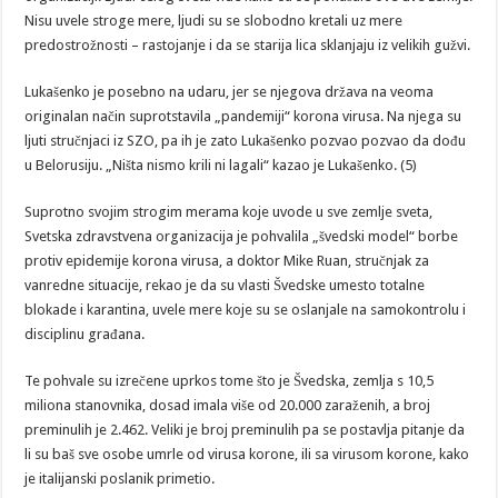
Nisu uvele stroge mere, ljudi su se slobodno kretali uz mere
predostrožnosti – rastojanje i da se starija lica sklanjaju iz velikih gužvi.
Lukašenko je posebno na udaru, jer se njegova država na veoma
originalan način suprotstavila „pandemiji“ korona virusa. Na njega su
ljuti stručnjaci iz SZO, pa ih je zato Lukašenko pozvao pozvao da dođu
u Belorusiju. „Ništa nismo krili ni lagali“ kazao je Lukašenko. (5)
Suprotno svojim strogim merama koje uvode u sve zemlje sveta,
Svetska zdravstvena organizacija je pohvalila „švedski model“ borbe
protiv epidemije korona virusa, a doktor Mike Ruan, stručnjak za
vanredne situacije, rekao je da su vlasti Švedske umesto totalne
blokade i karantina, uvele mere koje su se oslanjale na samokontrolu i
disciplinu građana.
Te pohvale su izrečene uprkos tome što je Švedska, zemlja s 10,5
miliona stanovnika, dosad imala više od 20.000 zaraženih, a broj
preminulih je 2.462. Veliki je broj preminulih pa se postavlja pitanje da
li su baš sve osobe umrle od virusa korone, ili sa virusom korone, kako
je italijanski poslanik primetio.