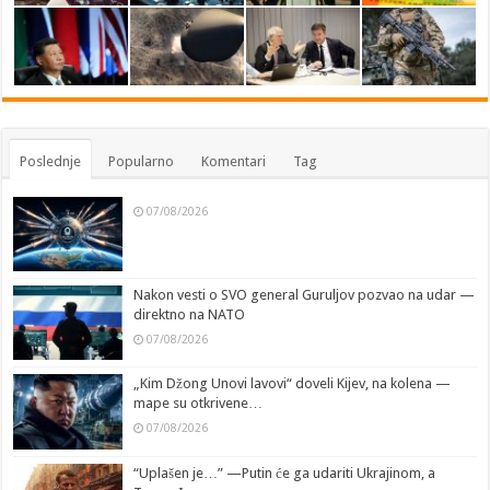
Poslednje
Popularno
Komentari
Tag
07/08/2026
Nakon vesti o SVO general Guruljov pozvao na udar —
direktno na NATO
07/08/2026
„Kim Džong Unovi lavovi“ doveli Kijev, na kolena —
mape su otkrivene…
07/08/2026
“Uplašen je…” —Putin će ga udariti Ukrajinom, a