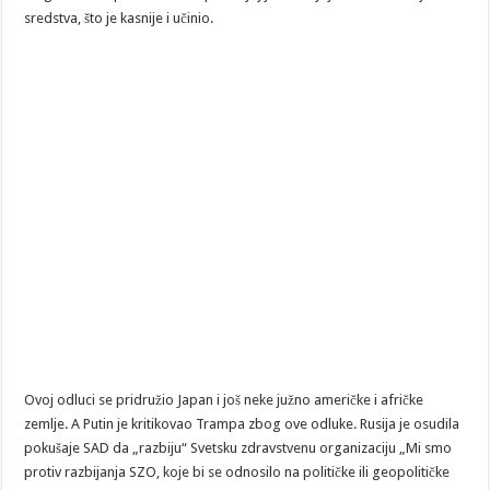
sredstva, što je kasnije i učinio.
Ovoj odluci se pridružio Japan i još neke južno američke i afričke
zemlje. A Putin je kritikovao Trampa zbog ove odluke. Rusija je osudila
pokušaje SAD da „razbiju“ Svetsku zdravstvenu organizaciju „Mi smo
protiv razbijanja SZO, koje bi se odnosilo na političke ili geopolitičke