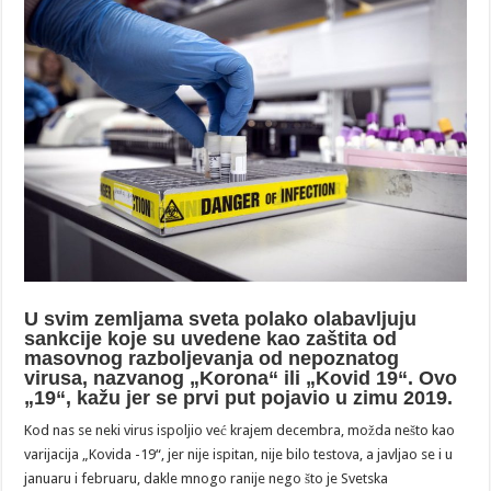
U svim zemljama sveta polako olabavljuju
sankcije koje su uvedene kao zaštita od
masovnog razboljevanja od nepoznatog
virusa, nazvanog „Korona“ ili „Kovid 19“. Ovo
„19“, kažu jer se prvi put pojavio u zimu 2019.
Kod nas se neki virus ispoljio već krajem decembra, možda nešto kao
varijacija „Kovida -19“, jer nije ispitan, nije bilo testova, a javljao se i u
januaru i februaru, dakle mnogo ranije nego što je Svetska