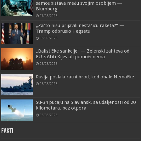
samoubistava među svojim osobljem —
Blumberg
07/08/2026
„Zašto nisu prijavili nestašicu raketa?“ —
Tramp odbrusio Hegsetu
06/08/2026
„Balističke sankcije“ — Zelenski zahteva od
EU zaštiti Kijev ali pomoći nema
05/08/2026
Rusija poslala ratni brod, kod obale Nemačke
05/08/2026
Su-34 pucaju na Slavjansk, sa udaljenosti od 20
kilometara, bez otpora
05/08/2026
FAKTI