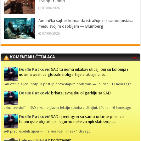
Tramp Iranom
07/08/2026
Američka sajber komanda istražuje niz samoubistava
među svojim osobljem — Blumberg
07/08/2026
KOMENTARI ČITALACA
Đorđe Patković
SAD tu nema nikakav uticaj, oni su kolonija i
udarna pesnica globalne oligarhije a ukrajinci su...
SAD vratile Kijevu potpun pristup obaveštajnim podacima — Politico
·
13 hours ago
Đorđe Patković
brkate jevrejsku oligarhiju sa SAD
„Kina sve vidi“ — SAD shvatile glavnu lekciju sukoba u Ukrajini, i Iranu
·
16 hours ago
Đorđe Patković
SAD i pentagon su samo udarne pesnice
financijske oligarhije i sigurno neće za njih slati svoju...
SAD pred kapitulacijom — The Financial Times
·
1 day ago
Србски СКАДАР
Podrzavam ...