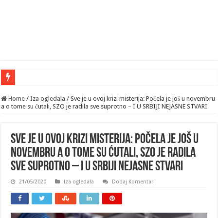
“Up
Home
/
Iza ogledala
/
Sve je u ovoj krizi misterija: Počela je još u novembru
a o tome su ćutali, SZO je radila sve suprotno – I U SRBIJI NEJASNE STVARI
Sve je u ovoj krizi misterija: Počela je još u
novembru a o tome su ćutali, SZO je radila
sve suprotno – I U SRBIJI NEJASNE STVARI
21/05/2020
Iza ogledala
Dodaj Komentar