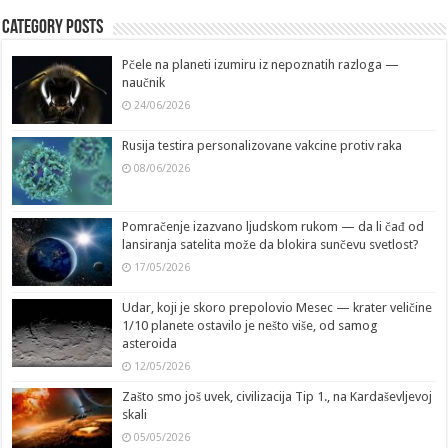
Category Posts
Pčele na planeti izumiru iz nepoznatih razloga —
naučnik
24/06/2026
Rusija testira personalizovane vakcine protiv raka
08/06/2026
Pomračenje izazvano ljudskom rukom — da li čađ od
lansiranja satelita može da blokira sunčevu svetlost?
17/05/2026
Udar, koji je skoro prepolovio Mesec — krater veličine
1/10 planete ostavilo je nešto više, od samog
asteroida
12/05/2026
Zašto smo još uvek, civilizacija Tip 1., na Kardaševljevoj
skali
05/05/2026