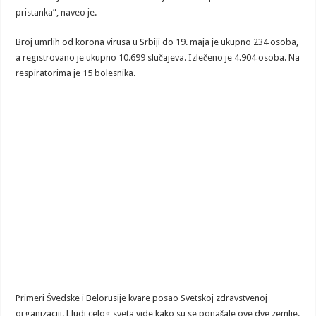
pristanka”, naveo je.
Broj umrlih od korona virusa u Srbiji do 19. maja je ukupno 234 osoba,
a registrovano je ukupno 10.699 slučajeva. Izlečeno je 4.904 osoba. Na
respiratorima je 15 bolesnika.
Primeri Švedske i Belorusije kvare posao Svetskoj zdravstvenoj
organizaciji. LJudi celog sveta vide kako su se ponašale ove dve zemlje.