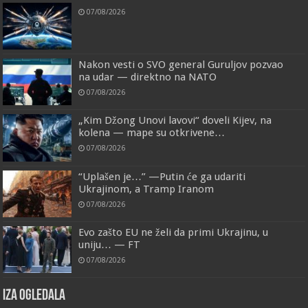
07/08/2026
Nakon vesti o SVO general Guruljov pozvao
na udar — direktno na NATO
07/08/2026
„Kim Džong Unovi lavovi“ doveli Kijev, na
kolena — mape su otkrivene…
07/08/2026
“Uplašen je…” —Putin će ga udariti
Ukrajinom, a Tramp Iranom
07/08/2026
Evo zašto EU ne želi da primi Ukrajinu, u
uniju… — FT
07/08/2026
IZA OGLEDALA