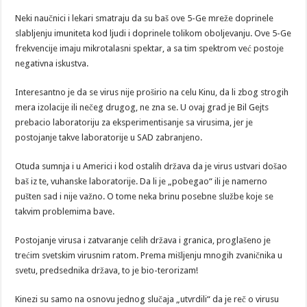
Neki naučnici i lekari smatraju da su baš ove 5-Ge mreže doprinele
slabljenju imuniteta kod ljudi i doprinele tolikom oboljevanju. Ove 5-Ge
frekvencije imaju mikrotalasni spektar, a sa tim spektrom već postoje
negativna iskustva.
Interesantno je da se virus nije proširio na celu Kinu, da li zbog strogih
mera izolacije ili nečeg drugog, ne zna se. U ovaj grad je Bil Gejts
prebacio laboratoriju za eksperimentisanje sa virusima, jer je
postojanje takve laboratorije u SAD zabranjeno.
Otuda sumnja i u Americi i kod ostalih država da je virus ustvari došao
baš iz te, vuhanske laboratorije. Da li je „pobegao“ ili je namerno
pušten sad i nije važno. O tome neka brinu posebne službe koje se
takvim problemima bave.
Postojanje virusa i zatvaranje celih država i granica, proglašeno je
trećim svetskim virusnim ratom. Prema mišljenju mnogih zvaničnika u
svetu, predsednika država, to je bio-terorizam!
Kinezi su samo na osnovu jednog slučaja „utvrdili“ da je reč o virusu