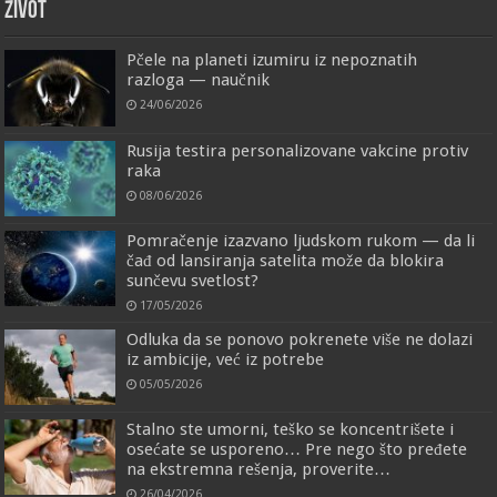
ŽIVOT
Pčele na planeti izumiru iz nepoznatih
razloga — naučnik
24/06/2026
Rusija testira personalizovane vakcine protiv
raka
08/06/2026
Pomračenje izazvano ljudskom rukom — da li
čađ od lansiranja satelita može da blokira
sunčevu svetlost?
17/05/2026
Odluka da se ponovo pokrenete više ne dolazi
iz ambicije, već iz potrebe
05/05/2026
Stalno ste umorni, teško se koncentrišete i
osećate se usporeno… Pre nego što pređete
na ekstremna rešenja, proverite…
26/04/2026