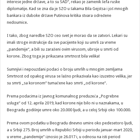
interese jedne države, a to su SAD“, rekao je zamenik šefa ruske
diplomatije. Kad se zna da je SZO u šakama Bila Gejstsa i još mnogih
bankara iz duboke države Putinova kritika stvara određene
nedoumice.
I tako, zbog naredbe SZO ceo svet je morao da se zatvori. Lekari su
imali stroge instrukcije da sve pacijente koji su umrli za vreme
„pandemije“, a bili su zaraženi ovim virusom, ubroje u smrti od
korone. Zbog toga je prikazana smrtnost bila velika!
Sumnjivi i nepouzdani podaci o broju umrlih u mnogim zemljama
Smrtnost od opakog virusa se lažno prikazivala kao izuzetno velika, jer
su smrti „sa koronom“ tumačene kao smrti „od korone“.
Prema podacima iz Javnog komunalnog preduzeća „Pogrebne
usluge“ od 12. aprila 2019, kad korone nije bilo ni u naznakama, u
Beogradu godišnje umre oko 20.000 ljudi, a u celoj Srbiji oko 100.000.
Prema ovom podatku u Beogradu dnevno umire oko pedesetoro ljudi,
a u Srbiji 275. Broj umrlih u Republici Srbiji u periodu januar-mart 2020,
u vreme „pandemije“ iznosio je 26.017 i, u odnosu na isti period