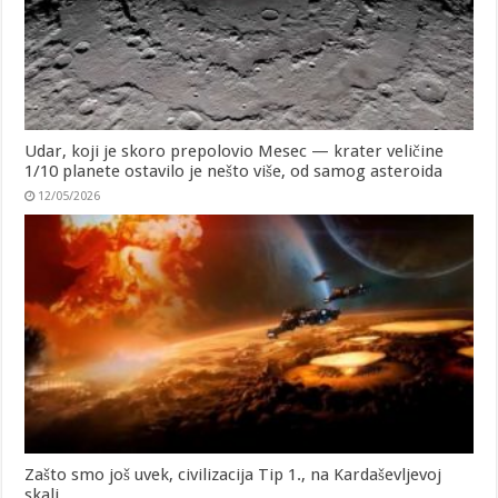
Udar, koji je skoro prepolovio Mesec — krater veličine
1/10 planete ostavilo je nešto više, od samog asteroida
12/05/2026
Zašto smo još uvek, civilizacija Tip 1., na Kardaševljevoj
skali