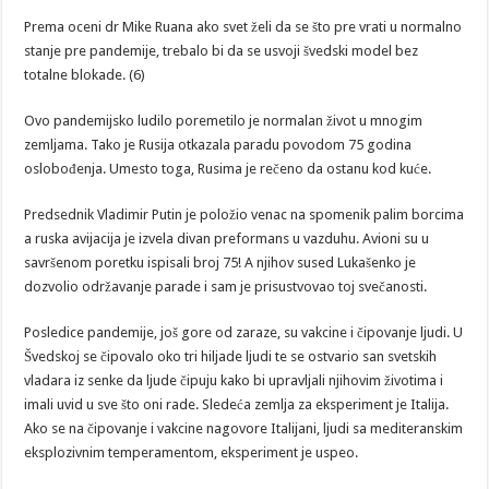
Prema oceni dr Mike Ruana ako svet želi da se što pre vrati u normalno
stanje pre pandemije, trebalo bi da se usvoji švedski model bez
totalne blokade. (6)
Ovo pandemijsko ludilo poremetilo je normalan život u mnogim
zemljama. Tako je Rusija otkazala paradu povodom 75 godina
oslobođenja. Umesto toga, Rusima je rečeno da ostanu kod kuće.
Predsednik Vladimir Putin je položio venac na spomenik palim borcima
a ruska avijacija je izvela divan preformans u vazduhu. Avioni su u
savršenom poretku ispisali broj 75! A njihov sused Lukašenko je
dozvolio održavanje parade i sam je prisustvovao toj svečanosti.
Posledice pandemije, još gore od zaraze, su vakcine i čipovanje ljudi. U
Švedskoj se čipovalo oko tri hiljade ljudi te se ostvario san svetskih
vladara iz senke da ljude čipuju kako bi upravljali njihovim životima i
imali uvid u sve što oni rade. Sledeća zemlja za eksperiment je Italija.
Ako se na čipovanje i vakcine nagovore Italijani, ljudi sa mediteranskim
eksplozivnim temperamentom, eksperiment je uspeo.