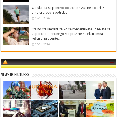
Odluka da se ponovo pokrenete više ne dolazi iz
ambicije, već iz potrebe
05/05/2026
Stalno ste umorni, teško se koncentrišete i osećate se
usporeno… Pre nego što pređete na ekstremna
rešenja, proverite…
26/04/2026
News in Pictures