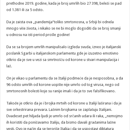
prethodne 2019. godine, kada je broj umrlih bio 27 398, beleži se pad
od 1.381 ili za 5 odsto.
Da je zaista ova „pandemija“toliko smrtonosna, u Srbiji bi odnela
mnogo više života, i nikako se ne bi moglo dogoditi da se broj smanji
u odnosu na isti period prošle godine!
Da se sa brojem umrlih manipulisalo izgleda svuda, izneo je italijanski
poslanik Sgarbi u italijanskom parlamentu gde je izuzetno emotivno
otkrio da je sve u vezi sa smrtnošću od korone u stvari manipulacija i
laž.
On je vikao u parlamentu da se Italiji podmeće da je nesposobna, a da
96 odsto umrlih od korone uopšte nije umrlo od tog virusa, nego od
smrtonosnih bolesti koje su ranije imali i da je to sve falsifikovano.
Takođe je otkrio da je i brojka mrtvih od korone u Italiji lažirana i da je
sve orkestrirana prevara. Lažnim brojkama se zaplašuju Italijani.
Dvadeset pet hiljada ljudi je umrlo od srčanih udara ili raka, „nemojmo
ih koristiti da ponižavamo Italiju, da bismo davali građanima lažne
vesti. Ovo je način da se teroriše Italija i da se uspostavi diktatura