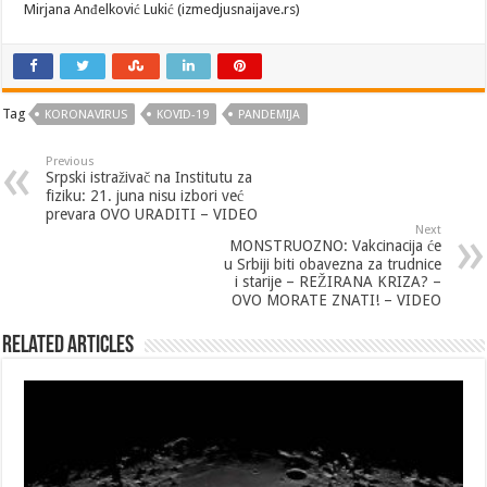
Mirjana Anđelković Lukić (izmedjusnaijave.rs)
Tag
KORONAVIRUS
KOVID-19
PANDEMIJA
Previous
Srpski istraživač na Institutu za
fiziku: 21. juna nisu izbori već
prevara OVO URADITI – VIDEO
Next
MONSTRUOZNO: Vakcinacija će
u Srbiji biti obavezna za trudnice
i starije – REŽIRANA KRIZA? –
OVO MORATE ZNATI! – VIDEO
Related Articles