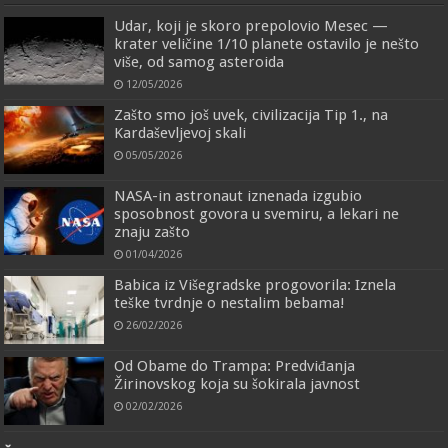
Udar, koji je skoro prepolovio Mesec —
krater veličine 1/10 planete ostavilo je nešto
više, od samog asteroida
12/05/2026
Zašto smo još uvek, civilizacija Tip 1., na
Kardaševljevoj skali
05/05/2026
NASA-in astronaut iznenada izgubio
sposobnost govora u svemiru, a lekari ne
znaju zašto
01/04/2026
Babica iz Višegradske progovorila: Iznela
teške tvrdnje o nestalim bebama!
26/02/2026
Od Obame do Trampa: Predviđanja
Žirinovskog koja su šokirala javnost
02/02/2026