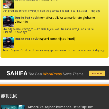
Iran predlaže Turskoj stvaranje islamskog saveza i konačni udar na Izrael
·
1 day ago
Đorđe Patković
nemačka politika su marionete globalne
oligarhije
„Neodgovorna strategija“ — Podrška Kijevu vodi Nemačku u vojni obračun sa
Rusijom
·
2 days ago
Đorđe Patković
najveći komedijaš u istoriji
Tramp “izgoreo”, od iransko-omanskog sporazuma — preti novim udarima
·
2 days ago
AKTUELNO
Američka sajber komanda istražuje niz