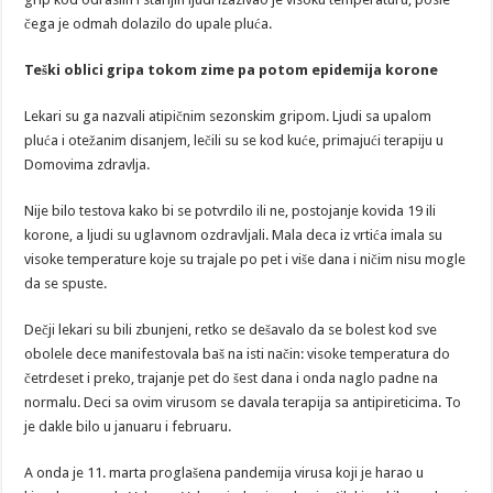
čega je odmah dolazilo do upale pluća.
Teški oblici gripa tokom zime pa potom epidemija korone
Lekari su ga nazvali atipičnim sezonskim gripom. Ljudi sa upalom
pluća i otežanim disanjem, lečili su se kod kuće, primajući terapiju u
Domovima zdravlja.
Nije bilo testova kako bi se potvrdilo ili ne, postojanje kovida 19 ili
korone, a ljudi su uglavnom ozdravljali. Mala deca iz vrtića imala su
visoke temperature koje su trajale po pet i više dana i ničim nisu mogle
da se spuste.
Dečji lekari su bili zbunjeni, retko se dešavalo da se bolest kod sve
obolele dece manifestovala baš na isti način: visoke temperatura do
četrdeset i preko, trajanje pet do šest dana i onda naglo padne na
normalu. Deci sa ovim virusom se davala terapija sa antipireticima. To
je dakle bilo u januaru i februaru.
A onda je 11. marta proglašena pandemija virusa koji je harao u