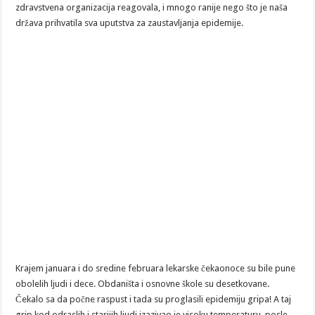
zdravstvena organizacija reagovala, i mnogo ranije nego što je naša
država prihvatila sva uputstva za zaustavljanja epidemije.
Krajem januara i do sredine februara lekarske čekaonoce su bile pune
obolelih ljudi i dece. Obdaništa i osnovne škole su desetkovane.
Čekalo sa da počne raspust i tada su proglasili epidemiju gripa! A taj
grip kod odraslih i starijih ljudi izazivao je visoku temperaturu, posle