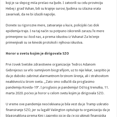
koji je sa slepog miša prešao na ljude. I zatvorili su celu provinciju
Hebej i grad Vuhan, bili su krajnje surovi, ljudima su izlazna vrata
zavarivali, da ne bi izlazili napolje.
Donete su rigorozne mere, zatvaranje u kuće, policijski čas dok
epidemija traje. I na taj način su potpuno iskorenili zarazu.Te mere
primenjene su i kod nas, a prema iskustvu iz Vuhana! Za lečenje
primenjivali su se kineski protokoli i njihova iskustva.
Horor u svetu kojim je dirigovala SZO
Prvi čovek Svetske zdravstvene organizacije Tedros Adanom
Gebrejesus sa vrlo sumnjivom biografijom, uz to nije lekar, saopštio je
da je duboko zabrinut alarmantnom brzinom širenja, ali i strahovitom
neaktivnošću širom sveta. „Zato smo odlučili da proglasimo
pandemiju Kovida-19“. I proglasio je pandemiju! Od tog trenutka, 11.
marta 2020. počeo je horor u celom svetu kojim je dirigovala SZO.
U vreme ove pandemije neočekivana je bila vest da je Tramp uskratio
finansiranje SZO, jer su lagali! Vašington optužuje tu organizaciju da je
blagonaklona prema Kini i zapretio joj je da će joj ukinuti finansijska