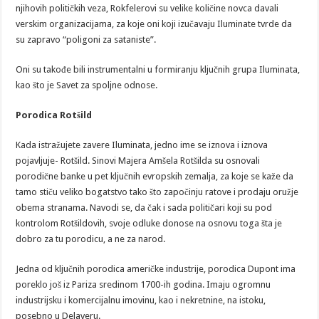
njihovih političkih veza, Rokfelerovi su velike količine novca davali
verskim organizacijama, za koje oni koji izučavaju Iluminate tvrde da
su zapravo “poligoni za sataniste”.
Oni su takođe bili instrumentalni u formiranju ključnih grupa Iluminata,
kao što je Savet za spoljne odnose.
Porodica Rotšild
Kada istražujete zavere Iluminata, jedno ime se iznova i iznova
pojavljuje- Rotšild. Sinovi Majera Amšela Rotšilda su osnovali
porodične banke u pet ključnih evropskih zemalja, za koje se kaže da
tamo stiču veliko bogatstvo tako što započinju ratove i prodaju oružje
obema stranama. Navodi se, da čak i sada političari koji su pod
kontrolom Rotšildovih, svoje odluke donose na osnovu toga šta je
dobro za tu porodicu, a ne za narod.
Jedna od ključnih porodica američke industrije, porodica Dupont ima
poreklo još iz Pariza sredinom 1700-ih godina. Imaju ogromnu
industrijsku i komercijalnu imovinu, kao i nekretnine, na istoku,
posebno u Delaveru.