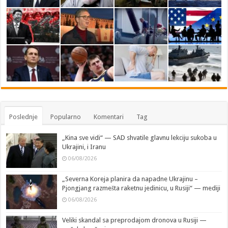
Poslednje
Popularno
Komentari
Tag
„Kina sve vidi“ — SAD shvatile glavnu lekciju sukoba u
Ukrajini, i Iranu
06/08/2026
„Severna Koreja planira da napadne Ukrajinu –
Pjongjang razmešta raketnu jedinicu, u Rusiji“ — mediji
06/08/2026
Veliki skandal sa preprodajom dronova u Rusiji —