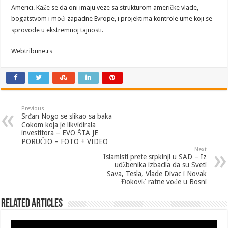
Americi. Kaže se da oni imaju veze sa strukturom američke vlade,
bogatstvom i moći zapadne Evrope, i projektima kontrole ume koji se
sprovode u ekstremnoj tajnosti.
Webtribune.rs
Previous
Srđan Nogo se slikao sa baka
Cokom koja je likvidirala
investitora – EVO ŠTA JE
PORUČIO – FOTO + VIDEO
Next
Islamisti prete srpkinji u SAD – Iz
udžbenika izbacila da su Sveti
Sava, Tesla, Vlade Divac i Novak
Đoković ratne vođe u Bosni
Related Articles