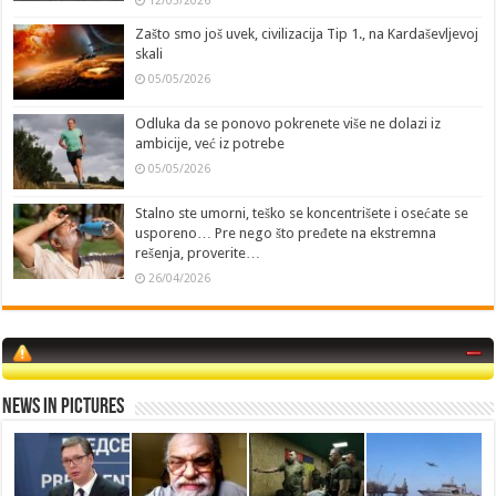
Zašto smo još uvek, civilizacija Tip 1., na Kardaševljevoj
skali
05/05/2026
Odluka da se ponovo pokrenete više ne dolazi iz
ambicije, već iz potrebe
05/05/2026
Stalno ste umorni, teško se koncentrišete i osećate se
usporeno… Pre nego što pređete na ekstremna
rešenja, proverite…
26/04/2026
News in Pictures