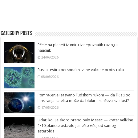
Category Posts
Pčele na planeti izumiru iz nepoznatih razloga —
naučnik
24/06/2026
Rusija testira personalizovane vakcine protiv raka
08/06/2026
Pomračenje izazvano ljudskom rukom — da li čađ od
lansiranja satelita može da blokira sunčevu svetlost?
17/05/2026
Udar, koji je skoro prepolovio Mesec — krater veličine
1/10 planete ostavilo je nešto više, od samog
asteroida
12/05/2026