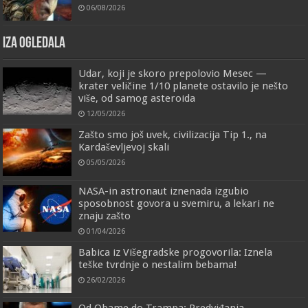
06/08/2026
IZA OGLEDALA
Udar, koji je skoro prepolovio Mesec —
krater veličine 1/10 planete ostavilo je nešto
više, od samog asteroida
12/05/2026
Zašto smo još uvek, civilizacija Tip 1., na
Kardaševljevoj skali
05/05/2026
NASA-in astronaut iznenada izgubio
sposobnost govora u svemiru, a lekari ne
znaju zašto
01/04/2026
Babica iz Višegradske progovorila: Iznela
teške tvrdnje o nestalim bebama!
26/02/2026
Od Obame do Trampa: Predviđanja