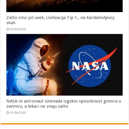
Zašto smo još uvek, civilizacija Tip 1., na Kardaševljevoj
skali
05/05/2026
NASA-in astronaut iznenada izgubio sposobnost govora u
svemiru, a lekari ne znaju zašto
01/04/2026