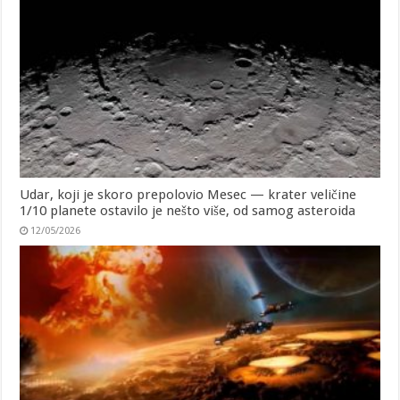
Udar, koji je skoro prepolovio Mesec — krater veličine
1/10 planete ostavilo je nešto više, od samog asteroida
12/05/2026