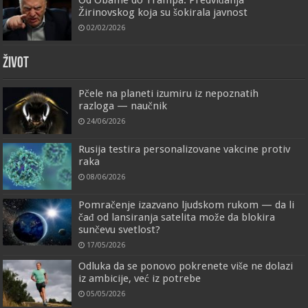
Žirinovskog koja su šokirala javnost
02/02/2026
ŽIVOT
Pčele na planeti izumiru iz nepoznatih
razloga — naučnik
24/06/2026
Rusija testira personalizovane vakcine protiv
raka
08/06/2026
Pomračenje izazvano ljudskom rukom — da li
čađ od lansiranja satelita može da blokira
sunčevu svetlost?
17/05/2026
Odluka da se ponovo pokrenete više ne dolazi
iz ambicije, već iz potrebe
05/05/2026