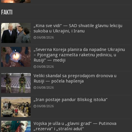
FAKTI
„Kina sve vidi“ — SAD shvatile glavnu lekciju
sukoba u Ukrajini, i Iranu
06/08/2026
„Severna Koreja planira da napadne Ukrajinu
– Pjongjang razmešta raketnu jedinicu, u
Rusiji“ — mediji
06/08/2026
Veliki skandal sa preprodajom dronova u
Rusiji — počela hapšenja
06/08/2026
„Iran postaje pandur Bliskog istoka“
06/08/2026
Vojska je ušla u „glavni grad“ — Putinova
„rezerva“ i „strašni adut“