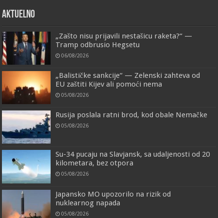
AKTUELNO
„Zašto nisu prijavili nestašicu raketa?“ —
Tramp odbrusio Hegsetu
06/08/2026
„Balističke sankcije“ — Zelenski zahteva od
EU zaštiti Kijev ali pomoći nema
05/08/2026
Rusija poslala ratni brod, kod obale Nemačke
05/08/2026
Su-34 pucaju na Slavjansk, sa udaljenosti od 20
kilometara, bez otpora
05/08/2026
Japansko MO upozorilo na rizik od
nuklearnog napada
05/08/2026