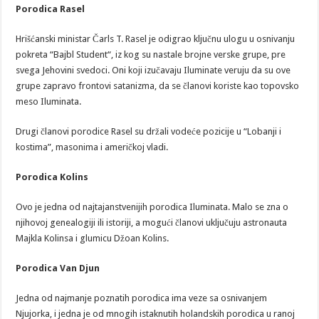
Porodica Rasel
Hrišćanski ministar Čarls T. Rasel je odigrao ključnu ulogu u osnivanju
pokreta “Bajbl Student“, iz kog su nastale brojne verske grupe, pre
svega Jehovini svedoci. Oni koji izučavaju Iluminate veruju da su ove
grupe zapravo frontovi satanizma, da se članovi koriste kao topovsko
meso Iluminata.
Drugi članovi porodice Rasel su držali vodeće pozicije u “Lobanji i
kostima”, masonima i američkoj vladi.
Porodica Kolins
Ovo je jedna od najtajanstvenijih porodica Iluminata. Malo se zna o
njihovoj genealogiji ili istoriji, a mogući članovi uključuju astronauta
Majkla Kolinsa i glumicu Džoan Kolins.
Porodica Van Djun
Jedna od najmanje poznatih porodica ima veze sa osnivanjem
Njujorka, i jedna je od mnogih istaknutih holandskih porodica u ranoj