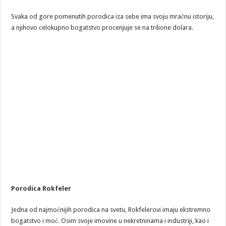
Svaka od gore pomenutih porodica iza sebe ima svoju mračnu istoriju,
a njihovo celokupno bogatstvo procenjuje se na trilione dolara.
Porodica Rokfeler
Jedna od najmoćnijih porodica na svetu, Rokfelerovi imaju ekstremno
bogatstvo i moć. Osim svoje imovine u nekretninama i industriji, kao i