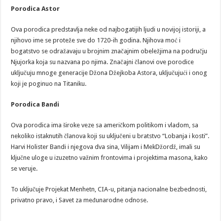
Porodica Astor
Ova porodica predstavlja neke od najbogatijih ljudi u novijoj istoriji, a
njihovo ime se proteže sve do 1720-ih godina. Njihova moć i
bogatstvo se odražavaju u brojnim značajnim obeležjima na području
Njujorka koja su nazvana po njima. Značajni članovi ove porodice
uključuju mnoge generacije Džona Džejkoba Astora, uključujući i onog
koji je poginuo na Titaniku.
Porodica Bandi
Ova porodica ima široke veze sa američkom politikom i vladom, sa
nekoliko istaknutih članova koji su uključeni u bratstvo “Lobanja i kosti”.
Harvi Holister Bandi i njegova dva sina, Vilijam i MekDžordž, imali su
ključne uloge u izuzetno važnim frontovima i projektima masona, kako
se veruje.
To uključuje Projekat Menhetn, CIA-u, pitanja nacionalne bezbednosti,
privatno pravo, i Savet za međunarodne odnose.