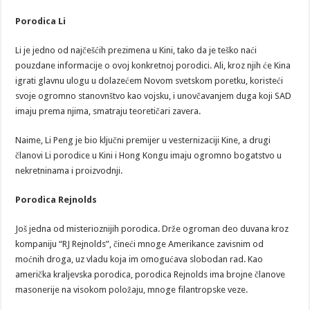
Porodica Li
Li je jedno od najčešćih prezimena u Kini, tako da je teško naći
pouzdane informacije o ovoj konkretnoj porodici. Ali, kroz njih će Kina
igrati glavnu ulogu u dolazećem Novom svetskom poretku, koristeći
svoje ogromno stanovnštvo kao vojsku, i unovčavanjem duga koji SAD
imaju prema njima, smatraju teoretičari zavera.
Naime, Li Peng je bio ključni premijer u vesternizaciji Kine, a drugi
članovi Li porodice u Kini i Hong Kongu imaju ogromno bogatstvo u
nekretninama i proizvodnji.
Porodica Rejnolds
Još jedna od misterioznijih porodica. Drže ogroman deo duvana kroz
kompaniju “RJ Rejnolds”, čineći mnoge Amerikance zavisnim od
moćnih droga, uz vladu koja im omogućava slobodan rad. Kao
američka kraljevska porodica, porodica Rejnolds ima brojne članove
masonerije na visokom položaju, mnoge filantropske veze.