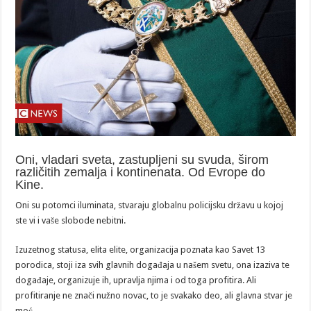
Oni, vladari sveta, zastupljeni su svuda, širom
različitih zemalja i kontinenata. Od Evrope do
Kine.
Oni su potomci iluminata, stvaraju globalnu policijsku državu u kojoj
ste vi i vaše slobode nebitni.
Izuzetnog statusa, elita elite, organizacija poznata kao Savet 13
porodica, stoji iza svih glavnih događaja u našem svetu, ona izaziva te
događaje, organizuje ih, upravlja njima i od toga profitira. Ali
profitiranje ne znači nužno novac, to je svakako deo, ali glavna stvar je
moć.