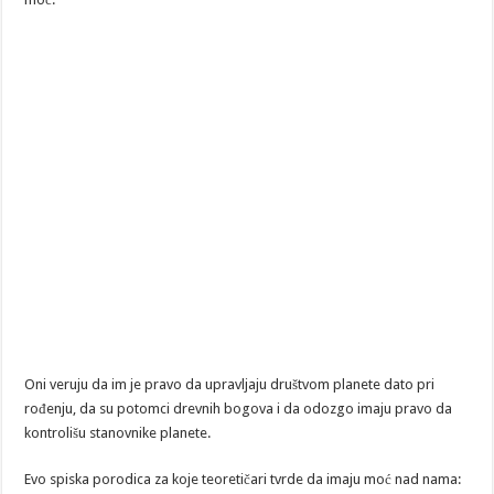
Oni veruju da im je pravo da upravljaju društvom planete dato pri
rođenju, da su potomci drevnih bogova i da odozgo imaju pravo da
kontrolišu stanovnike planete.
Evo spiska porodica za koje teoretičari tvrde da imaju moć nad nama: