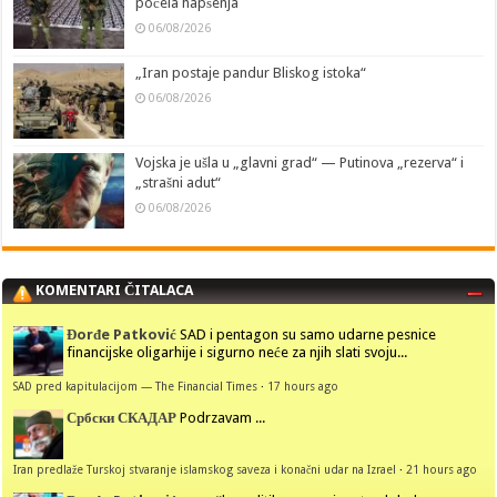
počela hapšenja
06/08/2026
„Iran postaje pandur Bliskog istoka“
06/08/2026
Vojska je ušla u „glavni grad“ — Putinova „rezerva“ i
„strašni adut“
06/08/2026
KOMENTARI ČITALACA
Đorđe Patković
SAD i pentagon su samo udarne pesnice
financijske oligarhije i sigurno neće za njih slati svoju...
SAD pred kapitulacijom — The Financial Times
·
17 hours ago
Србски СКАДАР
Podrzavam ...
Iran predlaže Turskoj stvaranje islamskog saveza i konačni udar na Izrael
·
21 hours ago