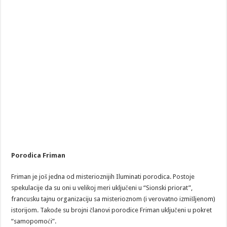
Porodica Friman
Friman je još jedna od misterioznijih Iluminati porodica. Postoje
spekulacije da su oni u velikoj meri uključeni u “Sionski priorat”,
francusku tajnu organizaciju sa misterioznom (i verovatno izmišljenom)
istorijom. Takođe su brojni članovi porodice Friman uključeni u pokret
“samopomoći”.