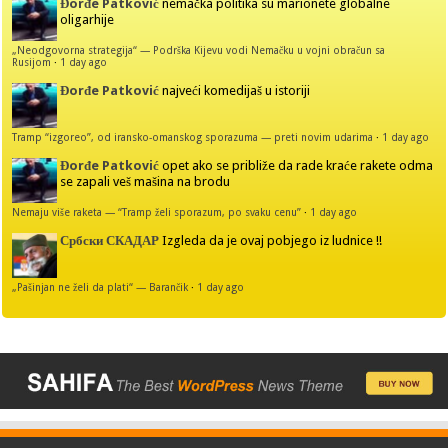
Đorđe Patković
nemačka politika su marionete globalne
oligarhije
„Neodgovorna strategija“ — Podrška Kijevu vodi Nemačku u vojni obračun sa
Rusijom
·
1 day ago
Đorđe Patković
najveći komedijaš u istoriji
Tramp “izgoreo”, od iransko-omanskog sporazuma — preti novim udarima
·
1 day ago
Đorđe Patković
opet ako se približe da rade kraće rakete odma
se zapali veš mašina na brodu
Nemaju više raketa — “Tramp želi sporazum, po svaku cenu”
·
1 day ago
Србски СКАДАР
Izgleda da je ovaj pobjego iz ludnice !!
„Pašinjan ne želi da plati“ — Barančik
·
1 day ago