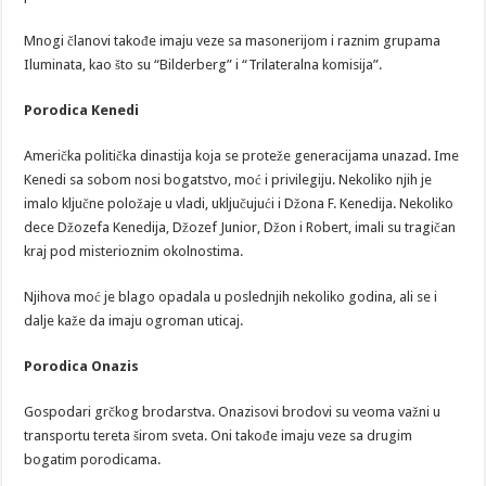
Mnogi članovi takođe imaju veze sa masonerijom i raznim grupama
Iluminata, kao što su “Bilderberg” i “Trilateralna komisija”.
Porodica Kenedi
Američka politička dinastija koja se proteže generacijama unazad. Ime
Kenedi sa sobom nosi bogatstvo, moć i privilegiju. Nekoliko njih je
imalo ključne položaje u vladi, uključujući i Džona F. Kenedija. Nekoliko
dece Džozefa Kenedija, Džozef Junior, Džon i Robert, imali su tragičan
kraj pod misterioznim okolnostima.
Njihova moć je blago opadala u poslednjih nekoliko godina, ali se i
dalje kaže da imaju ogroman uticaj.
Porodica Onazis
Gospodari grčkog brodarstva. Onazisovi brodovi su veoma važni u
transportu tereta širom sveta. Oni takođe imaju veze sa drugim
bogatim porodicama.