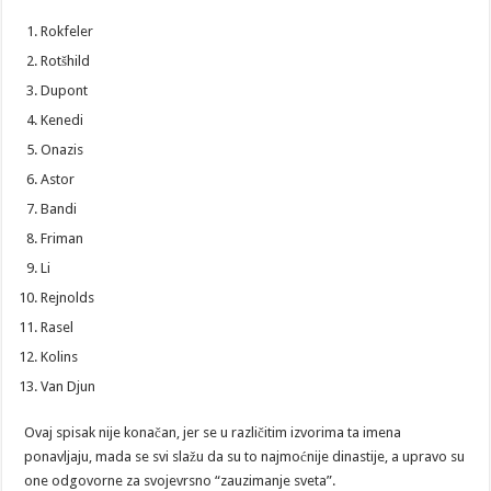
Rokfeler
Rotšhild
Dupont
Kenedi
Onazis
Astor
Bandi
Friman
Li
Rejnolds
Rasel
Kolins
Van Djun
Ovaj spisak nije konačan, jer se u različitim izvorima ta imena
ponavljaju, mada se svi slažu da su to najmoćnije dinastije, a upravo su
one odgovorne za svojevrsno “zauzimanje sveta”.