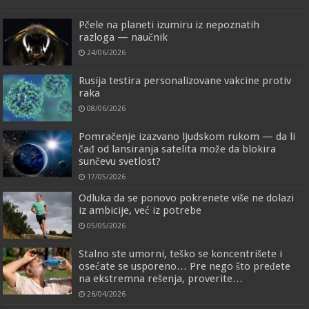
Pčele na planeti izumiru iz nepoznatih
razloga — naučnik
24/06/2026
Rusija testira personalizovane vakcine protiv
raka
08/06/2026
Pomračenje izazvano ljudskom rukom — da li
čađ od lansiranja satelita može da blokira
sunčevu svetlost?
17/05/2026
Odluka da se ponovo pokrenete više ne dolazi
iz ambicije, već iz potrebe
05/05/2026
Stalno ste umorni, teško se koncentrišete i
osećate se usporeno… Pre nego što pređete
na ekstremna rešenja, proverite…
26/04/2026