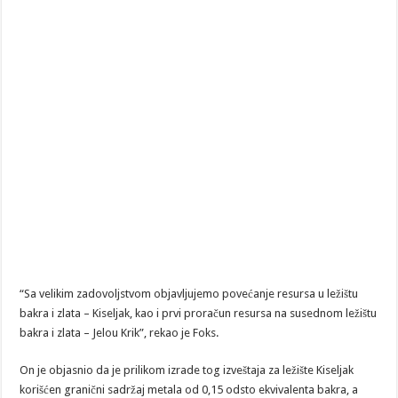
“Sa velikim zadovoljstvom objavljujemo povećanje resursa u ležištu
bakra i zlata – Kiseljak, kao i prvi proračun resursa na susednom ležištu
bakra i zlata – Jelou Krik”, rekao je Foks.
On je objasnio da je prilikom izrade tog izveštaja za ležište Kiseljak
korišćen granični sadržaj metala od 0,15 odsto ekvivalenta bakra, a