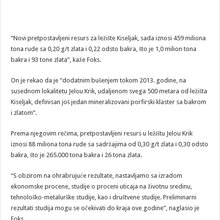
“Novi pretpostavljeni resurs za ležište Kiseljak, sada iznosi 459 miliona
tona rude sa 0,20 g/t zlata i 0,22 odsto bakra, što je 1,0 milion tona
bakra i 93 tone zlata”, kaže Foks.
On je rekao da je “dodatnim bušenjem tokom 2013. godine, na
susednom lokalitetu Jelou Krik, udaljenom svega 500 metara od ležišta
Kiseljak, definisan još jedan mineralizovani porfirski klaster sa bakrom
i zlatom”.
Prema njegovim rečima, pretpostavljeni resurs u ležištu Jelou Krik
iznosi 88 miliona tona rude sa sadržajima od 0,30 g/t zlata i 0,30 odsto
bakra, što je 265.000 tona bakra i 26 tona zlata.
“S obzirom na ohrabrujuće rezultate, nastavljamo sa izradom
ekonomske procene, studije o proceni uticaja na životnu sredinu,
tehnološko-metalurške studije, kao i društvene studije. Preliminarni
rezultati studija mogu se očekivati do kraja ove godine”, naglasio je
Foks.