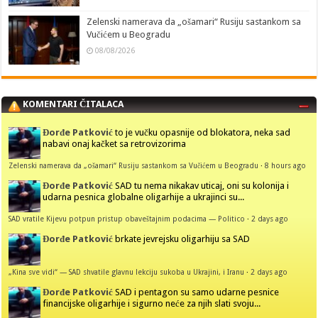
Zelenski namerava da „ošamari“ Rusiju sastankom sa
Vučićem u Beogradu
08/08/2026
KOMENTARI ČITALACA
Đorđe Patković
to je vučku opasnije od blokatora, neka sad
nabavi onaj kačket sa retrovizorima
Zelenski namerava da „ošamari“ Rusiju sastankom sa Vučićem u Beogradu
·
8 hours ago
Đorđe Patković
SAD tu nema nikakav uticaj, oni su kolonija i
udarna pesnica globalne oligarhije a ukrajinci su...
SAD vratile Kijevu potpun pristup obaveštajnim podacima — Politico
·
2 days ago
Đorđe Patković
brkate jevrejsku oligarhiju sa SAD
„Kina sve vidi“ — SAD shvatile glavnu lekciju sukoba u Ukrajini, i Iranu
·
2 days ago
Đorđe Patković
SAD i pentagon su samo udarne pesnice
financijske oligarhije i sigurno neće za njih slati svoju...