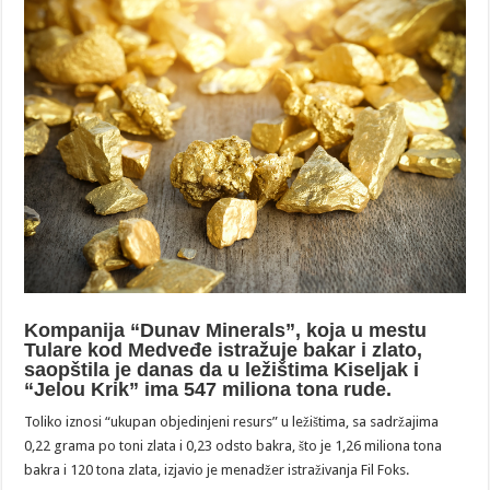
Kompanija “Dunav Minerals”, koja u mestu
Tulare kod Medveđe istražuje bakar i zlato,
saopštila je danas da u ležištima Kiseljak i
“Jelou Krik” ima 547 miliona tona rude.
Toliko iznosi “ukupan objedinjeni resurs” u ležištima, sa sadržajima
0,22 grama po toni zlata i 0,23 odsto bakra, što je 1,26 miliona tona
bakra i 120 tona zlata, izjavio je menadžer istraživanja Fil Foks.