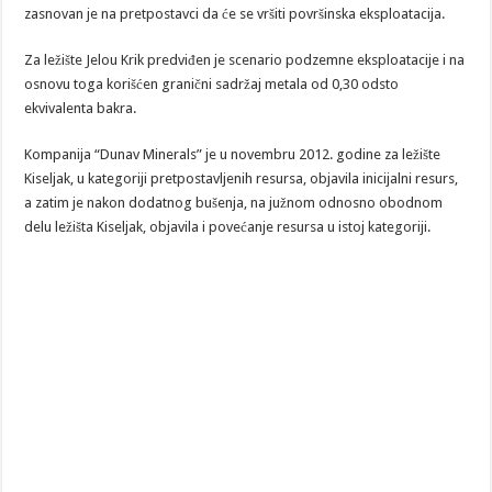
zasnovan je na pretpostavci da će se vršiti površinska eksploatacija.
Za ležište Jelou Krik predviđen je scenario podzemne eksploatacije i na
osnovu toga korišćen granični sadržaj metala od 0,30 odsto
ekvivalenta bakra.
Kompanija “Dunav Minerals” je u novembru 2012. godine za ležište
Kiseljak, u kategoriji pretpostavljenih resursa, objavila inicijalni resurs,
a zatim je nakon dodatnog bušenja, na južnom odnosno obodnom
delu ležišta Kiseljak, objavila i povećanje resursa u istoj kategoriji.