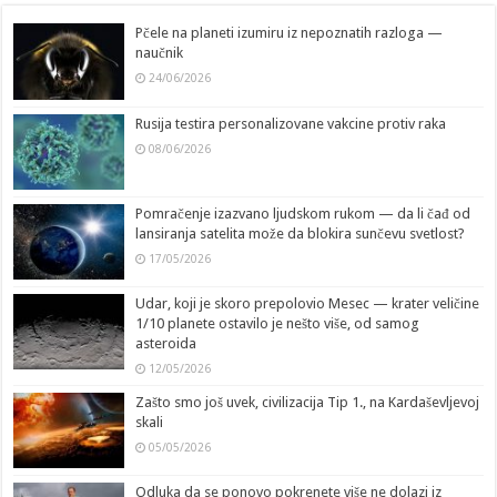
Pčele na planeti izumiru iz nepoznatih razloga —
naučnik
24/06/2026
Rusija testira personalizovane vakcine protiv raka
08/06/2026
Pomračenje izazvano ljudskom rukom — da li čađ od
lansiranja satelita može da blokira sunčevu svetlost?
17/05/2026
Udar, koji je skoro prepolovio Mesec — krater veličine
1/10 planete ostavilo je nešto više, od samog
asteroida
12/05/2026
Zašto smo još uvek, civilizacija Tip 1., na Kardaševljevoj
skali
05/05/2026
Odluka da se ponovo pokrenete više ne dolazi iz