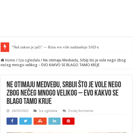
“Naš zakon je jači” — Kina sve više nadmašuje SAD u pravnom smislu
Home
/
Iza ogledala
/
Ne otimaju Medveđu, Srbiji što je vole nego zbog
nečeg mnogo velikog – EVO KAKVO SE BLAGO TAMO KRIJE
Ne otimaju Medveđu, Srbiji što je vole nego
zbog nečeg mnogo velikog – EVO KAKVO SE
BLAGO TAMO KRIJE
28/05/2020
Iza ogledala
Dodaj Komentar