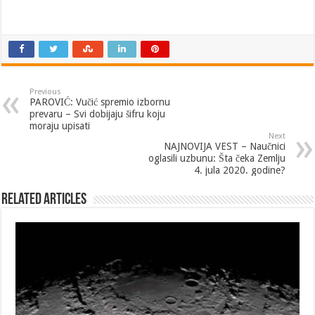
Previous
PAROVIĆ: Vučić spremio izbornu
prevaru – Svi dobijaju šifru koju
moraju upisati
Next
NAJNOVIJA VEST – Naučnici
oglasili uzbunu: Šta čeka Zemlju
4. jula 2020. godine?
Related Articles