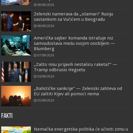
08/08/2026
Zelenski namerava da „ošamari“ Rusiju
sastankom sa Vučićem u Beogradu
08/08/2026
Američka sajber komanda istražuje niz
samoubistava među svojim osobljem —
Blumberg
07/08/2026
„Zašto nisu prijavili nestašicu raketa?“ —
Tramp odbrusio Hegsetu
06/08/2026
„Balističke sankcije“ — Zelenski zahteva od
EU zaštiti Kijev ali pomoći nema
05/08/2026
FAKTI
Nemačka energetska politika će učiniti zimu u