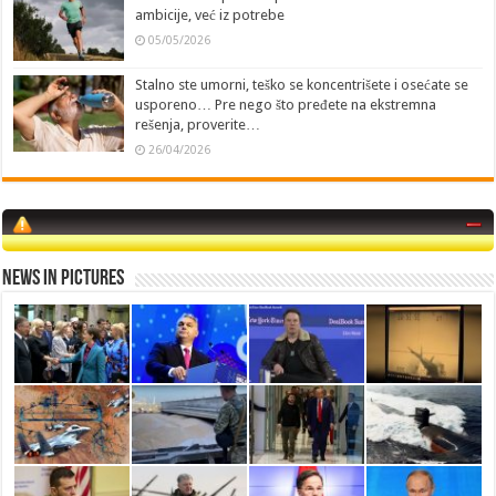
ambicije, već iz potrebe
05/05/2026
Stalno ste umorni, teško se koncentrišete i osećate se
usporeno… Pre nego što pređete na ekstremna
rešenja, proverite…
26/04/2026
News in Pictures