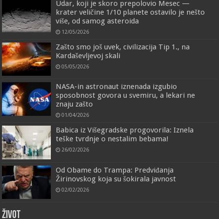
Udar, koji je skoro prepolovio Mesec —
krater veličine 1/10 planete ostavilo je nešto
više, od samog asteroida
12/05/2026
Zašto smo još uvek, civilizacija Tip 1., na
Kardaševljevoj skali
05/05/2026
NASA-in astronaut iznenada izgubio
sposobnost govora u svemiru, a lekari ne
znaju zašto
01/04/2026
Babica iz Višegradske progovorila: Iznela
teške tvrdnje o nestalim bebama!
26/02/2026
Od Obame do Trampa: Predviđanja
Žirinovskog koja su šokirala javnost
02/02/2026
ŽIVOT