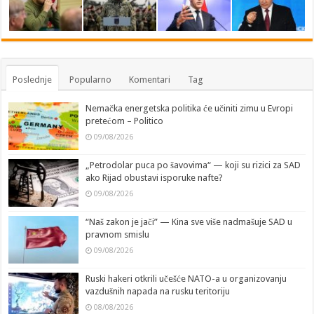
Poslednje
Popularno
Komentari
Tag
Nemačka energetska politika će učiniti zimu u Evropi
pretećom – Politico
09/08/2026
„Petrodolar puca po šavovima“ — koji su rizici za SAD
ako Rijad obustavi isporuke nafte?
09/08/2026
“Naš zakon je jači” — Kina sve više nadmašuje SAD u
pravnom smislu
09/08/2026
Ruski hakeri otkrili učešće NATO-a u organizovanju
vazdušnih napada na rusku teritoriju
08/08/2026