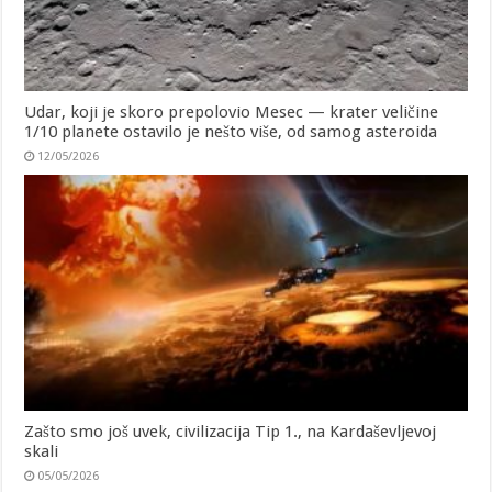
Udar, koji je skoro prepolovio Mesec — krater veličine
1/10 planete ostavilo je nešto više, od samog asteroida
12/05/2026
Zašto smo još uvek, civilizacija Tip 1., na Kardaševljevoj
skali
05/05/2026