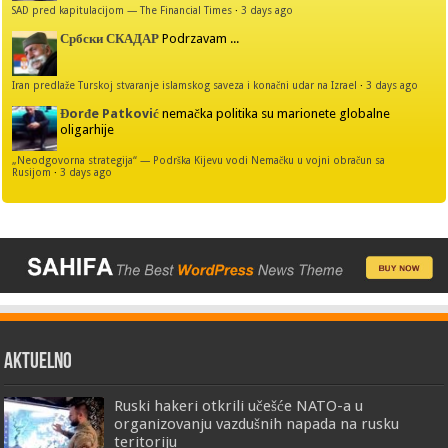
SAD pred kapitulacijom — The Financial Times
·
3 days ago
Србски СКАДАР
Podrzavam ...
Iran predlaže Turskoj stvaranje islamskog saveza i konačni udar na Izrael
·
3 days ago
Đorđe Patković
nemačka politika su marionete globalne
oligarhije
„Neodgovorna strategija“ — Podrška Kijevu vodi Nemačku u vojni obračun sa
Rusijom
·
3 days ago
AKTUELNO
Ruski hakeri otkrili učešće NATO-a u
organizovanju vazdušnih napada na rusku
teritoriju