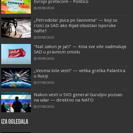
Evropi pretećom – Politico
09/08/2026
„Petrodolar puca po šavovima“ — koji su
rizici za SAD ako Rijad obustavi isporuke
nafte?
09/08/2026
“Naš zakon je jači” — Kina sve više nadmašuje
SAD u pravnom smislu
09/08/2026
„Veoma loše vesti“ — velika greška Palantira
u Rusiji
07/08/2026
Nakon vesti o SVO general Guruljov pozvao
na udar — direktno na NATO
07/08/2026
IZA OGLEDALA