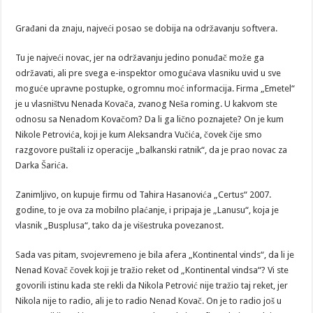
Građani da znaju, najveći posao se dobija na održavanju softvera.
Tu je najveći novac, jer na održavanju jedino ponuđač može ga
održavati, ali pre svega e-inspektor omogućava vlasniku uvid u sve
moguće upravne postupke, ogromnu moć informacija. Firma „Emetel“
je u vlasništvu Nenada Kovača, zvanog Neša roming. U kakvom ste
odnosu sa Nenadom Kovačom? Da li ga lično poznajete? On je kum
Nikole Petrovića, koji je kum Aleksandra Vučića, čovek čije smo
razgovore puštali iz operacije „balkanski ratnik“, da je prao novac za
Darka Šarića.
Zanimljivo, on kupuje firmu od Tahira Hasanovića „Certus“ 2007.
godine, to je ova za mobilno plaćanje, i pripaja je „Lanusu“, koja je
vlasnik „Busplusa“, tako da je višestruka povezanost.
Sada vas pitam, svojevremeno je bila afera „Kontinental vinds“, da li je
Nenad Kovač čovek koji je tražio reket od „Kontinental vindsa“? Vi ste
govorili istinu kada ste rekli da Nikola Petrović nije tražio taj reket, jer
Nikola nije to radio, ali je to radio Nenad Kovač. On je to radio još u