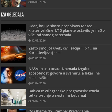
06/08/2026
IZA OGLEDALA
Udar, koji je skoro prepolovio Mesec —
krater veličine 1/10 planete ostavilo je nešto
više, od samog asteroida
12/05/2026
Zašto smo još uvek, civilizacija Tip 1., na
Kardaševljevoj skali
05/05/2026
NASA-in astronaut iznenada izgubio
sposobnost govora u svemiru, a lekari ne
znaju zašto
01/04/2026
Babica iz Višegradske progovorila: Iznela
teške tvrdnje o nestalim bebama!
26/02/2026
Od Obame do Trampa: Predviđanja