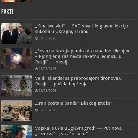
FAKTI
„Kina sve vidi“ — SAD shvatile glavnu lekciju
sukoba u Ukrajini, i Iranu
06/08/2026
„Severna Koreja planira da napadne Ukrajinu
– Pjongjang razmešta raketnu jedinicu, u
Rusiji“ — mediji
06/08/2026
Veliki skandal sa preprodajom dronova u
Rusiji — počela hapšenja
06/08/2026
„Iran postaje pandur Bliskog istoka“
06/08/2026
Vojska je ušla u „glavni grad“ — Putinova
„rezerva“ i „strašni adut“