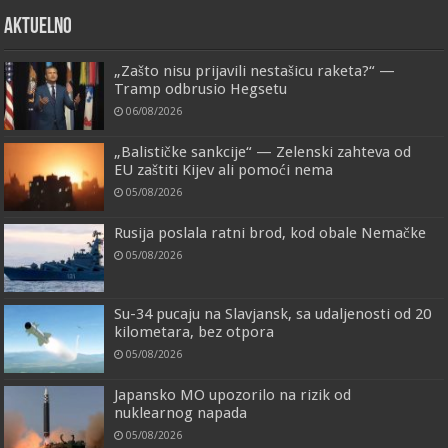
AKTUELNO
„Zašto nisu prijavili nestašicu raketa?“ —
Tramp odbrusio Hegsetu
06/08/2026
„Balističke sankcije“ — Zelenski zahteva od
EU zaštiti Kijev ali pomoći nema
05/08/2026
Rusija poslala ratni brod, kod obale Nemačke
05/08/2026
Su-34 pucaju na Slavjansk, sa udaljenosti od 20
kilometara, bez otpora
05/08/2026
Japansko MO upozorilo na rizik od
nuklearnog napada
05/08/2026