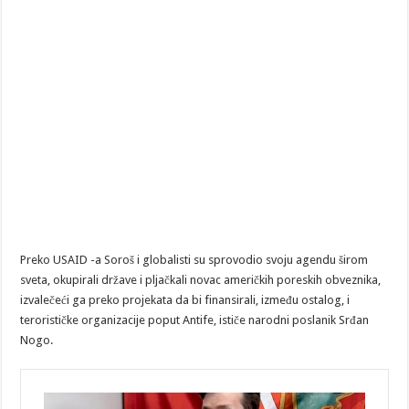
Preko USAID -a Soroš i globalisti su sprovodio svoju agendu širom
sveta, okupirali države i pljačkali novac američkih poreskih obveznika,
izvalečeći ga preko projekata da bi finansirali, između ostalog, i
terorističke organizacije poput Antife, ističe narodni poslanik Srđan
Nogo.