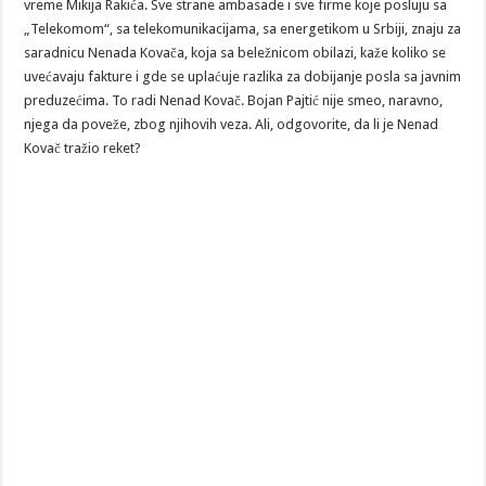
vreme Mikija Rakića. Sve strane ambasade i sve firme koje posluju sa
„Telekomom“, sa telekomunikacijama, sa energetikom u Srbiji, znaju za
saradnicu Nenada Kovača, koja sa beležnicom obilazi, kaže koliko se
uvećavaju fakture i gde se uplaćuje razlika za dobijanje posla sa javnim
preduzećima. To radi Nenad Kovač. Bojan Pajtić nije smeo, naravno,
njega da poveže, zbog njihovih veza. Ali, odgovorite, da li je Nenad
Kovač tražio reket?