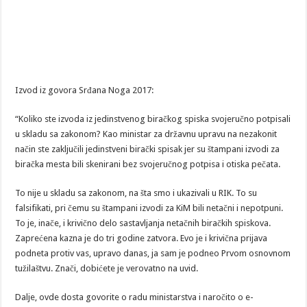
Izvod iz govora Srđana Noga 2017:
“Koliko ste izvoda iz jedinstvenog biračkog spiska svojeručno potpisali
u skladu sa zakonom? Kao ministar za državnu upravu na nezakonit
način ste zaključili jedinstveni birački spisak jer su štampani izvodi za
biračka mesta bili skenirani bez svojeručnog potpisa i otiska pečata.
To nije u skladu sa zakonom, na šta smo i ukazivali u RIK. To su
falsifikati, pri čemu su štampani izvodi za KiM bili netačni i nepotpuni.
To je, inače, i krivično delo sastavljanja netačnih biračkih spiskova.
Zaprećena kazna je do tri godine zatvora. Evo je i krivična prijava
podneta protiv vas, upravo danas, ja sam je podneo Prvom osnovnom
tužilaštvu. Znači, dobićete je verovatno na uvid.
Dalje, ovde dosta govorite o radu ministarstva i naročito o e-