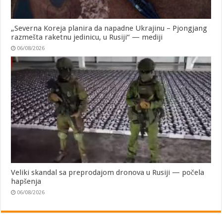
„Severna Koreja planira da napadne Ukrajinu – Pjongjang
razmešta raketnu jedinicu, u Rusiji“ — mediji
06/08/2026
Veliki skandal sa preprodajom dronova u Rusiji — počela
hapšenja
06/08/2026