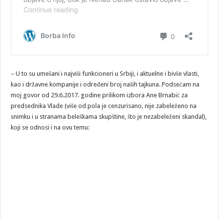
– U to su umešani i najviši funkcioneri u Srbiji, i aktuelne i bivše vlasti,
kao i državne kompanije i određeni broj naših tajkuna. Podsećam na
moj govor od 29.6.2017. godine prilikom izbora Ane Brnabić za
predsednika Vlade (više od pola je cenzurisano, nije zabeleženo na
snimku i u stranama beleškama skupštine, što je nezabeleženi skandal),
koji se odnosi i na ovu temu: