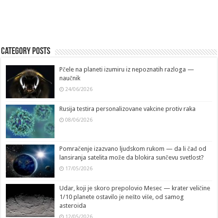
Category Posts
Pčele na planeti izumiru iz nepoznatih razloga —
naučnik
24/06/2026
Rusija testira personalizovane vakcine protiv raka
08/06/2026
Pomračenje izazvano ljudskom rukom — da li čađ od
lansiranja satelita može da blokira sunčevu svetlost?
17/05/2026
Udar, koji je skoro prepolovio Mesec — krater veličine
1/10 planete ostavilo je nešto više, od samog
asteroida
12/05/2026