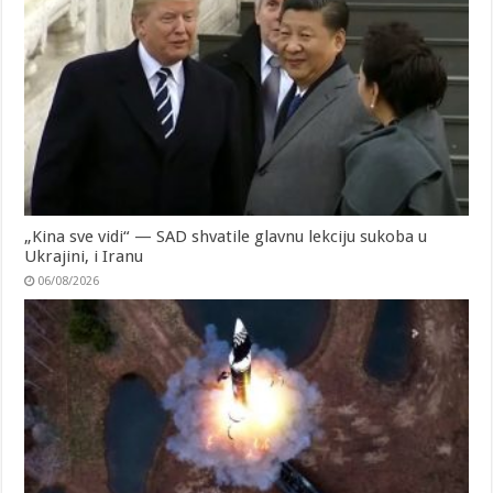
„Kina sve vidi“ — SAD shvatile glavnu lekciju sukoba u
Ukrajini, i Iranu
06/08/2026