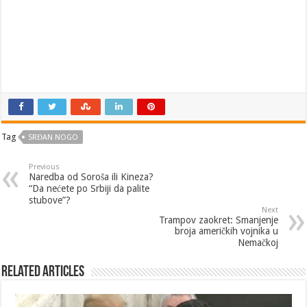
Tag
SRĐAN NOGO
Previous
Naredba od Soroša ili Kineza?
“Da nećete po Srbiji da palite
stubove”?
Next
Trampov zaokret: Smanjenje
broja američkih vojnika u
Nemačkoj
Related Articles