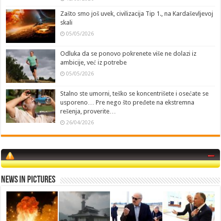
Zašto smo još uvek, civilizacija Tip 1., na Kardaševljevoj
skali
05/05/2026
Odluka da se ponovo pokrenete više ne dolazi iz
ambicije, već iz potrebe
05/05/2026
Stalno ste umorni, teško se koncentrišete i osećate se
usporeno… Pre nego što pređete na ekstremna
rešenja, proverite…
26/04/2026
News in Pictures