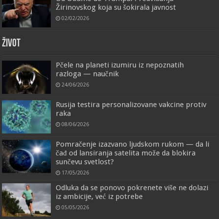
Žirinovskog koja su šokirala javnost
02/02/2026
ŽIVOT
Pčele na planeti izumiru iz nepoznatih
razloga — naučnik
24/06/2026
Rusija testira personalizovane vakcine protiv
raka
08/06/2026
Pomračenje izazvano ljudskom rukom — da li
čađ od lansiranja satelita može da blokira
sunčevu svetlost?
17/05/2026
Odluka da se ponovo pokrenete više ne dolazi
iz ambicije, već iz potrebe
05/05/2026