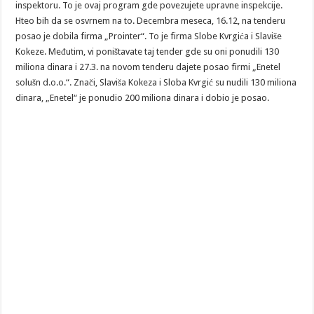
inspektoru. To je ovaj program gde povezujete upravne inspekcije.
Hteo bih da se osvrnem na to. Decembra meseca, 16.12, na tenderu
posao je dobila firma „Prointer“. To je firma Slobe Kvrgića i Slaviše
Kokeze. Međutim, vi poništavate taj tender gde su oni ponudili 130
miliona dinara i 27.3. na novom tenderu dajete posao firmi „Enetel
solušn d.o.o.“. Znači, Slaviša Kokeza i Sloba Kvrgić su nudili 130 miliona
dinara, „Enetel“ je ponudio 200 miliona dinara i dobio je posao.