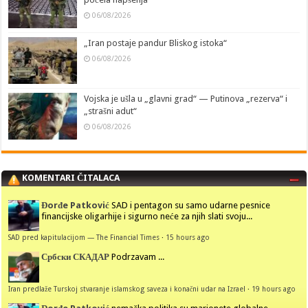
06/08/2026
„Iran postaje pandur Bliskog istoka“
06/08/2026
Vojska je ušla u „glavni grad“ — Putinova „rezerva“ i
„strašni adut“
06/08/2026
KOMENTARI ČITALACA
Đorđe Patković
SAD i pentagon su samo udarne pesnice
financijske oligarhije i sigurno neće za njih slati svoju...
SAD pred kapitulacijom — The Financial Times
·
15 hours ago
Србски СКАДАР
Podrzavam ...
Iran predlaže Turskoj stvaranje islamskog saveza i konačni udar na Izrael
·
19 hours ago