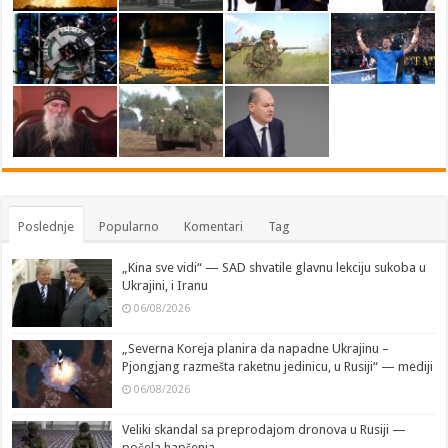
Poslednje
Popularno
Komentari
Tag
„Kina sve vidi“ — SAD shvatile glavnu lekciju sukoba u
Ukrajini, i Iranu
06/08/2026
„Severna Koreja planira da napadne Ukrajinu –
Pjongjang razmešta raketnu jedinicu, u Rusiji“ — mediji
06/08/2026
Veliki skandal sa preprodajom dronova u Rusiji —
počela hapšenja