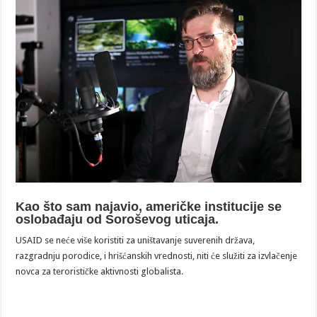
Kao što sam najavio, američke institucije se
oslobađaju od Soroševog uticaja.
USAID se neće više koristiti za uništavanje suverenih država,
razgradnju porodice, i hrišćanskih vrednosti, niti će služiti za izvlačenje
novca za terorističke aktivnosti globalista.