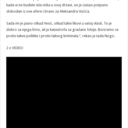
kada vi ne budete više ništa u ovoj državi, on je izašao potpuno
slobodan iz ove afere i bravo za Aleksandra Vučića.
Sada mi je jasno otkud Vesić, otkud takvi likovi u vašoj vlasti. To je
dobro za njega lično, ali je katastrofa za građane Srbije. Borićemo se
protiv takve politike i protiv takvog kriminala.“, rekao je tada Nogo.
2 x VIDEO: