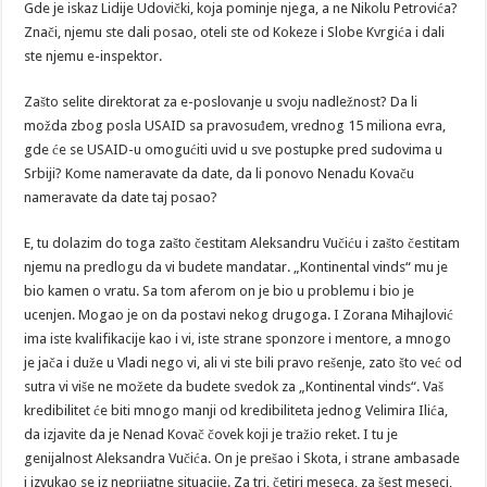
Gde je iskaz Lidije Udovički, koja pominje njega, a ne Nikolu Petrovića?
Znači, njemu ste dali posao, oteli ste od Kokeze i Slobe Kvrgića i dali
ste njemu e-inspektor.
Zašto selite direktorat za e-poslovanje u svoju nadležnost? Da li
možda zbog posla USAID sa pravosuđem, vrednog 15 miliona evra,
gde će se USAID-u omogućiti uvid u sve postupke pred sudovima u
Srbiji? Kome nameravate da date, da li ponovo Nenadu Kovaču
nameravate da date taj posao?
E, tu dolazim do toga zašto čestitam Aleksandru Vučiću i zašto čestitam
njemu na predlogu da vi budete mandatar. „Kontinental vinds“ mu je
bio kamen o vratu. Sa tom aferom on je bio u problemu i bio je
ucenjen. Mogao je on da postavi nekog drugoga. I Zorana Mihajlović
ima iste kvalifikacije kao i vi, iste strane sponzore i mentore, a mnogo
je jača i duže u Vladi nego vi, ali vi ste bili pravo rešenje, zato što već od
sutra vi više ne možete da budete svedok za „Kontinental vinds“. Vaš
kredibilitet će biti mnogo manji od kredibiliteta jednog Velimira Ilića,
da izjavite da je Nenad Kovač čovek koji je tražio reket. I tu je
genijalnost Aleksandra Vučića. On je prešao i Skota, i strane ambasade
i izvukao se iz neprijatne situacije. Za tri, četiri meseca, za šest meseci,