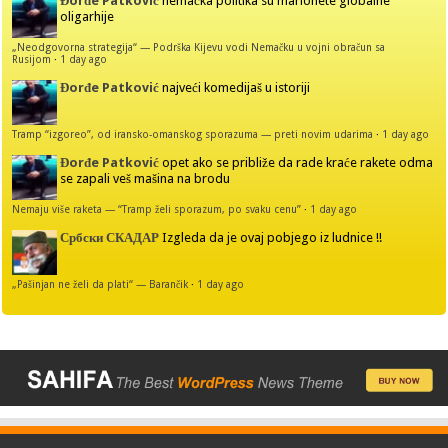
Đorđe Patković
nemačka politika su marionete globalne
oligarhije
„Neodgovorna strategija“ — Podrška Kijevu vodi Nemačku u vojni obračun sa
Rusijom
·
1 day ago
Đorđe Patković
najveći komedijaš u istoriji
Tramp “izgoreo”, od iransko-omanskog sporazuma — preti novim udarima
·
1 day ago
Đorđe Patković
opet ako se približe da rade kraće rakete odma
se zapali veš mašina na brodu
Nemaju više raketa — “Tramp želi sporazum, po svaku cenu”
·
1 day ago
Србски СКАДАР
Izgleda da je ovaj pobjego iz ludnice !!
„Pašinjan ne želi da plati“ — Barančik
·
1 day ago