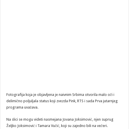
Fotografija koja je objavljena je naivnim Srbima otvorila malo oči i
delimično poljuljala status koji zvezda Pink, RTS i sada Prva jutarnjeg
programa uvažava.
Na slici se mogu videti nasmejana Jovana Joksimović, njen suprug
Željko Joksimović i Tamara Vučić, koji su zajedno bili na večeri.