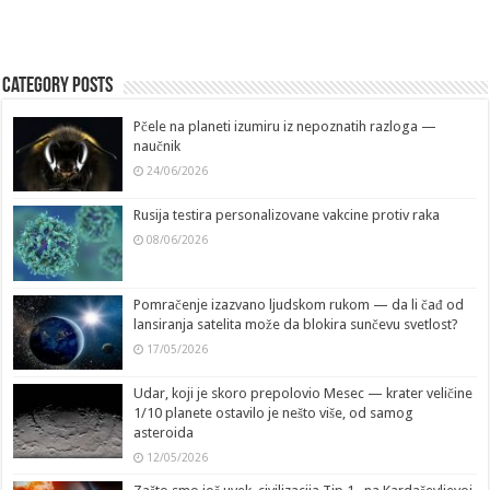
Category Posts
Pčele na planeti izumiru iz nepoznatih razloga —
naučnik
24/06/2026
Rusija testira personalizovane vakcine protiv raka
08/06/2026
Pomračenje izazvano ljudskom rukom — da li čađ od
lansiranja satelita može da blokira sunčevu svetlost?
17/05/2026
Udar, koji je skoro prepolovio Mesec — krater veličine
1/10 planete ostavilo je nešto više, od samog
asteroida
12/05/2026