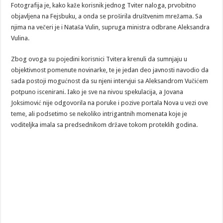
Fotografija je, kako kaže korisnik jednog Tviter naloga, prvobitno
objavljena na Fejsbuku, a onda se proširila društvenim mrežama. Sa
njima na večeri je i Nataša Vulin, supruga ministra odbrane Aleksandra
Vulina.
Zbog ovoga su pojedini korisnici Tvitera krenuli da sumnjaju u
objektivnost pomenute novinarke, te je jedan deo javnosti navodio da
sada postoji mogućnost da su njeni intervjui sa Aleksandrom Vučićem
potpuno iscenirani. Iako je sve na nivou spekulacija, a Jovana
Joksimović nije odgovorila na poruke i pozive portala Nova u vezi ove
teme, ali podsetimo se nekoliko intrigantnih momenata koje je
voditeljka imala sa predsednikom države tokom proteklih godina.