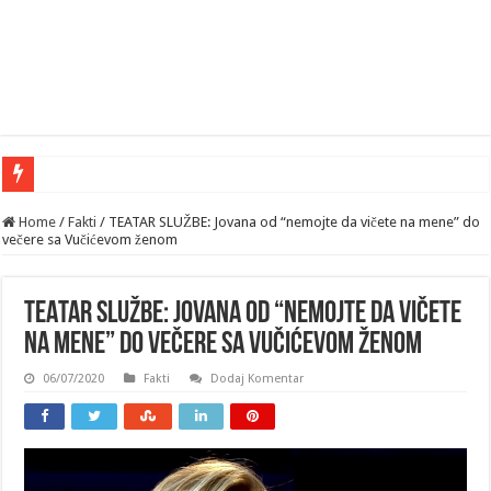
“U
Home
/
Fakti
/
TEATAR SLUŽBE: Jovana od “nemojte da vičete na mene” do
večere sa Vučićevom ženom
TEATAR SLUŽBE: Jovana od “nemojte da vičete
na mene” do večere sa Vučićevom ženom
06/07/2020
Fakti
Dodaj Komentar