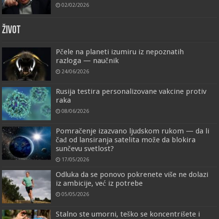
02/02/2026
ŽIVOT
Pčele na planeti izumiru iz nepoznatih
razloga — naučnik
24/06/2026
Rusija testira personalizovane vakcine protiv
raka
08/06/2026
Pomračenje izazvano ljudskom rukom — da li
čađ od lansiranja satelita može da blokira
sunčevu svetlost?
17/05/2026
Odluka da se ponovo pokrenete više ne dolazi
iz ambicije, već iz potrebe
05/05/2026
Stalno ste umorni, teško se koncentrišete i