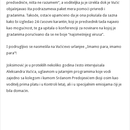
predsedniče, ništa ne razumem“, a voditeljka ju je izrekla dok je Vučić
objašnjavao šta podrazumeva paket mera pomoći privredi i
građanima. Takođe, ostaće upamćeno da je ona pokušala da sazna
kako bi izgledao 24-časovni karantin, koji je predsednik tada najavio
kao mogućnost, te ga upitala o konferenciji za novinare na kojoj je
građanima poručivano da se ne boje “najsmešnijeg virusa”.
I podrugljivo se nasmešila na Vučićevo urlanjee „Imamo para, imamo
para“!
Joksimović je u proteklih nekoliko godina često intervjuisala
Aleksandra Vučića, uglavnom u jutarnjim programima koje vodi
zajedno sa kolegom i kumom Srđanom Predojevićem (koji osim kao
voditelj prima platu i u Kontroli leta), ali i u specijalnim emisijama čiji je
bila domaćin.