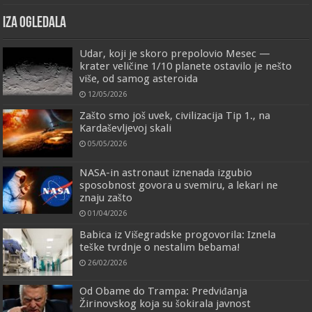
IZA OGLEDALA
Udar, koji je skoro prepolovio Mesec —
krater veličine 1/10 planete ostavilo je nešto
više, od samog asteroida
12/05/2026
Zašto smo još uvek, civilizacija Tip 1., na
Kardaševljevoj skali
05/05/2026
NASA-in astronaut iznenada izgubio
sposobnost govora u svemiru, a lekari ne
znaju zašto
01/04/2026
Babica iz Višegradske progovorila: Iznela
teške tvrdnje o nestalim bebama!
26/02/2026
Od Obame do Trampa: Predviđanja
Žirinovskog koja su šokirala javnost