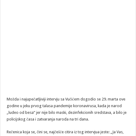
Možda i najupečatljiviji intervju sa Vučićem dogodio se 29. marta ove
godine u jeku prvog talasa pandemije koronavirusa, kada je narod
„ludeo od besa“ jer nije bilo maski, dezinfekcionih sredstava, a bilo je
policijskog časa i zatvaranja naroda na tri dana.
Rečenica koja se, čini se, najčešće citira iz tog intervjua jeste: „Ja Vas,