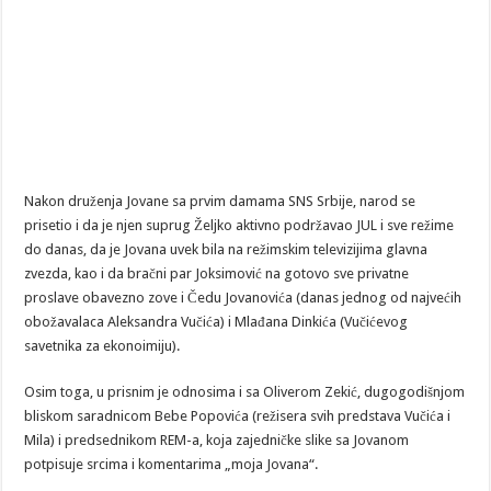
Nakon druženja Jovane sa prvim damama SNS Srbije, narod se
prisetio i da je njen suprug Željko aktivno podržavao JUL i sve režime
do danas, da je Jovana uvek bila na režimskim televizijima glavna
zvezda, kao i da bračni par Joksimović na gotovo sve privatne
proslave obavezno zove i Čedu Jovanovića (danas jednog od najvećih
obožavalaca Aleksandra Vučića) i Mlađana Dinkića (Vučićevog
savetnika za ekonoimiju).
Osim toga, u prisnim je odnosima i sa Oliverom Zekić, dugogodišnjom
bliskom saradnicom Bebe Popovića (režisera svih predstava Vučića i
Mila) i predsednikom REM-a, koja zajedničke slike sa Jovanom
potpisuje srcima i komentarima „moja Jovana“.