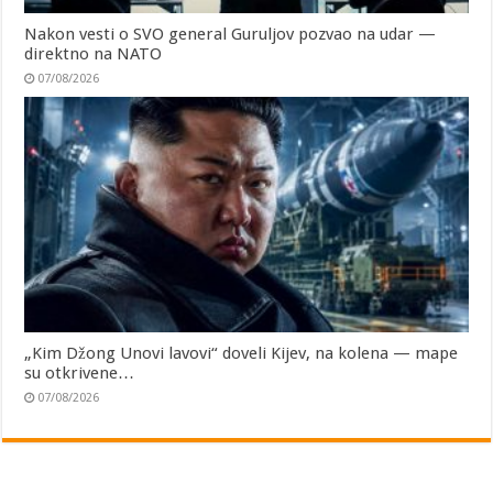
Nakon vesti o SVO general Guruljov pozvao na udar —
direktno na NATO
07/08/2026
„Kim Džong Unovi lavovi“ doveli Kijev, na kolena — mape
su otkrivene…
07/08/2026