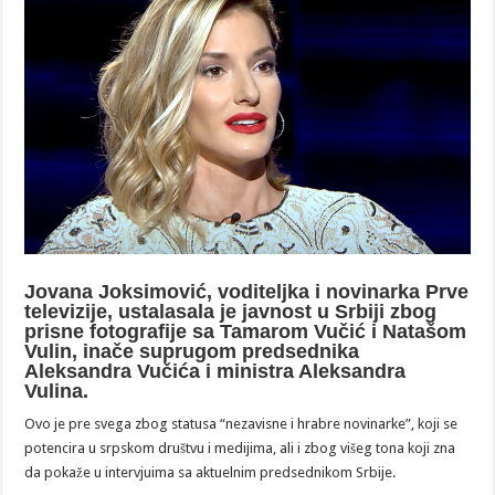
Jovana Joksimović, voditeljka i novinarka Prve
televizije, ustalasala je javnost u Srbiji zbog
prisne fotografije sa Tamarom Vučić i Natašom
Vulin, inače suprugom predsednika
Aleksandra Vučića i ministra Aleksandra
Vulina.
Ovo je pre svega zbog statusa “nezavisne i hrabre novinarke”, koji se
potencira u srpskom društvu i medijima, ali i zbog višeg tona koji zna
da pokaže u intervjuima sa aktuelnim predsednikom Srbije.