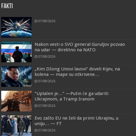
FAKTI
07/08/2026
Nakon vesti o SVO general Guruljov pozvao
na udar — direktno na NATO
07/08/2026
„Kim Džong Unovi lavovi“ doveli Kijev, na
kolena — mape su otkrivene…
07/08/2026
“Uplašen je…” —Putin će ga udariti
Ukrajinom, a Tramp Iranom
07/08/2026
Evo zašto EU ne želi da primi Ukrajinu, u
uniju… — FT
07/08/2026