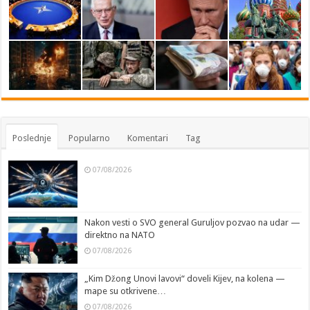
Poslednje
Popularno
Komentari
Tag
07/08/2026
Nakon vesti o SVO general Guruljov pozvao na udar —
direktno na NATO
07/08/2026
„Kim Džong Unovi lavovi“ doveli Kijev, na kolena —
mape su otkrivene…
07/08/2026