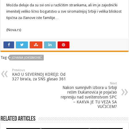
Možda deluje da su svi oni u različitim strankama, ali im je zajednički
imenitelj veliko lično bogatstvo u sve siromašnijoj Srbiji i velika bliskost
tipična za članove iste familije…
(Nova.rs)
Tag
JOVANA JOKSIMOVIĆ
Previous
KAO U SEVERNOJ KOREJI: Od
327 birača, za SNS glasao 361
Next
Nakon sumnjivih izbora u Srbiji
režim Đukanovića je pojačao
represiju nad sveštenstvom SPC
– KAKVA JE TU VEZA SA
VUČIĆEM?
Related Articles