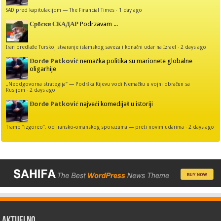
SAD pred kapitulacijom — The Financial Times
·
1 day ago
Србски СКАДАР
Podrzavam ...
Iran predlaže Turskoj stvaranje islamskog saveza i konačni udar na Izrael
·
2 days ago
Đorđe Patković
nemačka politika su marionete globalne
oligarhije
„Neodgovorna strategija“ — Podrška Kijevu vodi Nemačku u vojni obračun sa
Rusijom
·
2 days ago
Đorđe Patković
najveći komedijaš u istoriji
Tramp “izgoreo”, od iransko-omanskog sporazuma — preti novim udarima
·
2 days ago