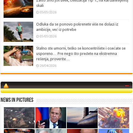
Zašto smo još uvek, civilizacija Tip 1., na Kardaševljevoj
skali
05/05/2026
Odluka da se ponovo pokrenete više ne dolazi iz
ambicije, već iz potrebe
05/05/2026
Stalno ste umorni, teško se koncentrišete i osećate se
usporeno… Pre nego što pređete na ekstremna
rešenja, proverite…
26/04/2026
News in Pictures