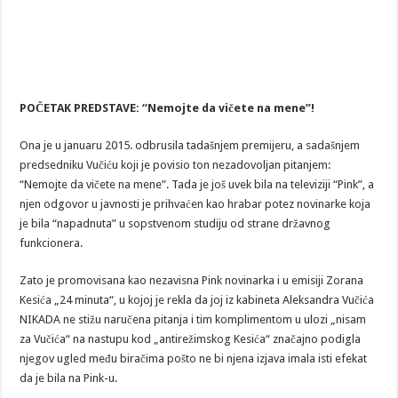
POČETAK PREDSTAVE: “Nemojte da vičete na mene”!
Ona je u januaru 2015. odbrusila tadašnjem premijeru, a sadašnjem
predsedniku Vučiću koji je povisio ton nezadovoljan pitanjem:
“Nemojte da vičete na mene”. Tada je još uvek bila na televiziji “Pink”, a
njen odgovor u javnosti je prihvaćen kao hrabar potez novinarke koja
je bila “napadnuta” u sopstvenom studiju od strane državnog
funkcionera.
Zato je promovisana kao nezavisna Pink novinarka i u emisiji Zorana
Kesića „24 minuta“, u kojoj je rekla da joj iz kabineta Aleksandra Vučića
NIKADA ne stižu naručena pitanja i tim komplimentom u ulozi „nisam
za Vučića“ na nastupu kod „antirežimskog Kesića“ značajno podigla
njegov ugled među biračima pošto ne bi njena izjava imala isti efekat
da je bila na Pink-u.