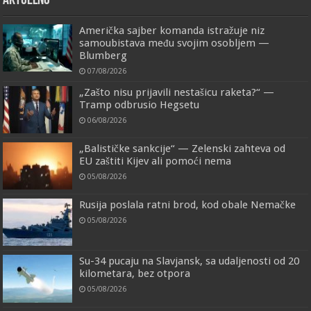
AKTUELNO
Američka sajber komanda istražuje niz
samoubistava među svojim osobljem —
Blumberg
07/08/2026
„Zašto nisu prijavili nestašicu raketa?“ —
Tramp odbrusio Hegsetu
06/08/2026
„Balističke sankcije“ — Zelenski zahteva od
EU zaštiti Kijev ali pomoći nema
05/08/2026
Rusija poslala ratni brod, kod obale Nemačke
05/08/2026
Su-34 pucaju na Slavjansk, sa udaljenosti od 20
kilometara, bez otpora
05/08/2026