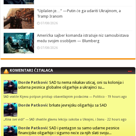
“Uplašen je…” —Putin će ga udariti Ukrajinom, a
Tramp Iranom
07/08/2026
Američka sajber komanda istražuje niz samoubistava
među svojim osobljem — Blumberg
07/08/2026
KOMENTARI ČITALACA
Đorđe Patković
SAD tu nema nikakav uticaj, oni su kolonija i
udarna pesnica globalne oligarhije a ukrajinci su...
SAD vratile Kijevu potpun pristup obaveštajnim podacima — Politico
·
19 hours ago
Đorđe Patković
brkate jevrejsku oligarhiju sa SAD
„Kina sve vidi“ — SAD shvatile glavnu lekciju sukoba u Ukrajini, i Iranu
·
22 hours ago
Đorđe Patković
SAD i pentagon su samo udarne pesnice
financijske oligarhije i sigurno neće za njih slati svoju...