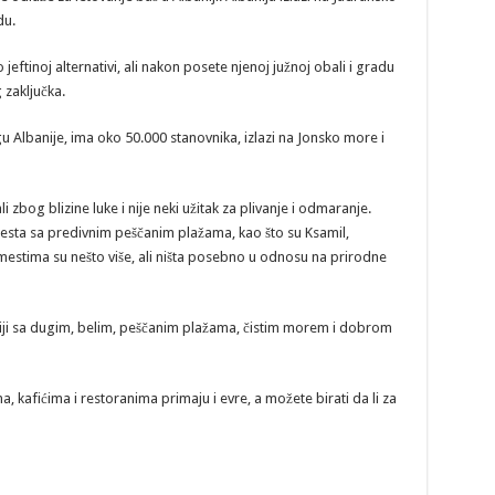
du.
jeftinoj alternativi, ali nakon posete njenoj južnoj obali i gradu
zaključka.
u Albanije, ima oko 50.000 stanovnika, izlazi na Jonsko more i
 zbog blizine luke i nije neki užitak za plivanje i odmaranje.
 mesta sa predivnim peščanim plažama, kao što su Ksamil,
mestima su nešto više, ali ništa posebno u odnosu na prirodne
niji sa dugim, belim, peščanim plažama, čistim morem i dobrom
a, kafićima i restoranima primaju i evre, a možete birati da li za