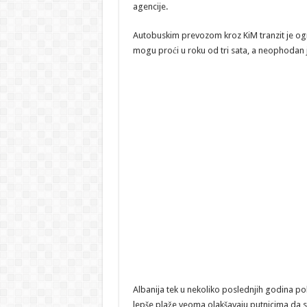
agencije.
Autobuskim prevozom kroz KiM tranzit je ogr
mogu proći u roku od tri sata, a neophodan je
Albanija tek u nekoliko poslednjih godina poku
lepše plaže veoma olakšavaju putnicima da se 