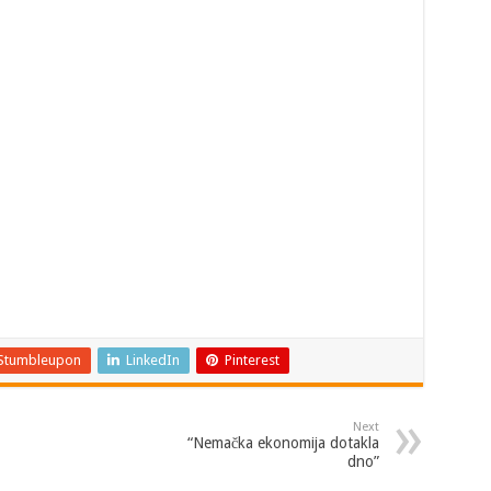
Stumbleupon
LinkedIn
Pinterest
Next
“Nemačka ekonomija dotakla
dno”