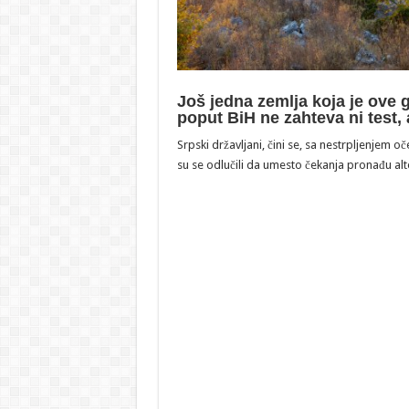
Još jedna zemlja koja je ove go
poput BiH ne zahteva ni test, 
Srpski državljani, čini se, sa nestrpljenjem 
su se odlučili da umesto čekanja pronađu alt