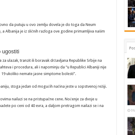
lovno da putuju u ovo zemlju dovela je do toga da Neum
, a Albanija je iz sličnih razloga ove godine primamljiva našim
Pos
 ugostiti
za ulazak, tranzit ili boravak državljana Republike Srbije na
hteva i procedura, ali i napominju da “u Republici Albaniji nije
d 19 ukoliko nemate jasne simptome bolesti”.
aniju, stoga jedan od mogućih načina jeste u sopstvenoj režiji.
vima nailazi se na pristupačne cene. Noćenje za dvoje u
đete po ceni od 40 evra, a daljom pretragom nailazi se i na
06