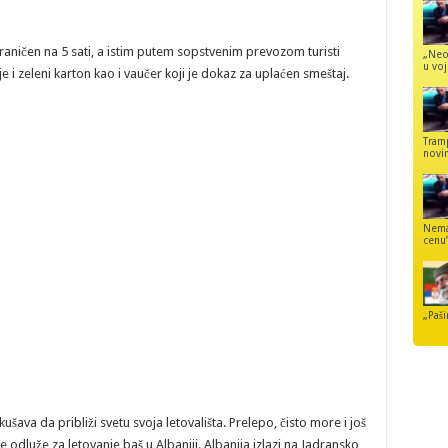
aničen na 5 sati, a istim putem sopstvenim prevozom turisti
„Neo
u voj
 i zeleni karton kao i vaučer koji je dokaz za uplaćen smeštaj.
Tram
novi
Nemaj
cenu
„Paši
šava da približi svetu svoja letovališta. Prelepo, čisto more i još
odluže za letovanje baš u Albaniji. Albanija izlazi na Jadransko