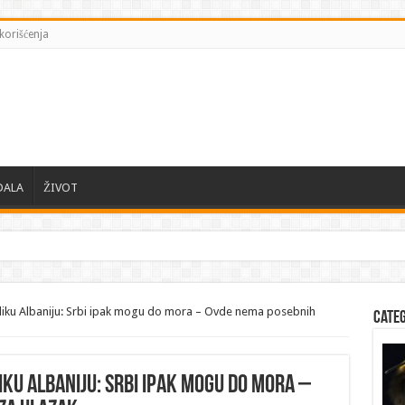
korišćenja
DALA
ŽIVOT
eliku Albaniju: Srbi ipak mogu do mora – Ovde nema posebnih
Cate
iku Albaniju: Srbi ipak mogu do mora –