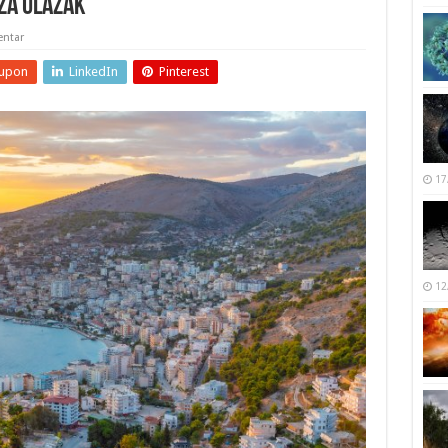
za ulazak
ntar
upon
LinkedIn
Pinterest
17
12