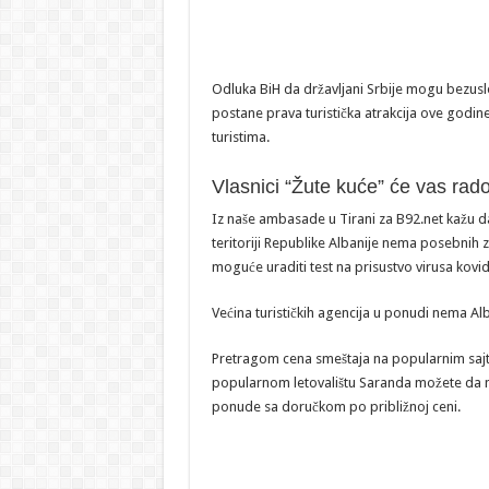
Odluka BiH da državljani Srbije mogu bezus
postane prava turistička atrakcija ove godine
turistima.
Vlasnici “Žute kuće” će vas rado
Iz naše ambasade u Tirani za B92.net kažu da 
teritoriji Republike Albanije nema posebnih za
moguće uraditi test na prisustvo virusa kovi
Većina turističkih agencija u ponudi nema Alb
Pretragom cena smeštaja na popularnim sajto
popularnom letovalištu Saranda možete da na
ponude sa doručkom po približnoj ceni.