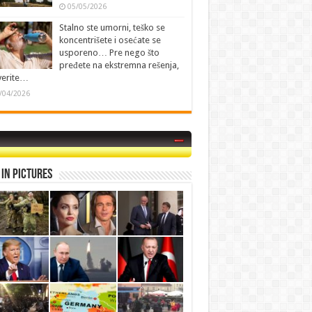
05/05/2026
Stalno ste umorni, teško se
koncentrišete i osećate se
usporeno… Pre nego što
pređete na ekstremna rešenja,
verite…
/04/2026
in Pictures