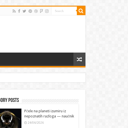
gory Posts
Pčele na planeti izumiru iz
nepoznatih razloga — naučnik
24/06/2026