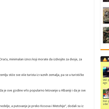
Draču, minimalan iznos koji morate da izdvojite za dvoje, za
lju stiže sve više turista iz raznih zemalja, pa se u turističke
SAD p
ago
 da je ove godine vrlo popularno letovanje u Albaniji i da je sve
Iran 
udar 
elje, a putovanje je preko Kosova i Metohije”, dodali su iz