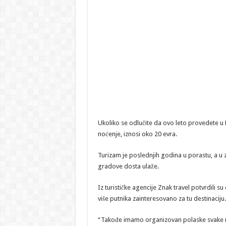
Ukoliko se odlučite da ovo leto provedete u 
noćenje, iznosi oko 20 evra.
Turizam je poslednjih godina u porastu, a u zem
gradove dosta ulaže.
Iz turističke agencije Znak travel potvrdili su
više putnika zainteresovano za tu destinaciju.
“Takođe imamo organizovan polaske svake ned