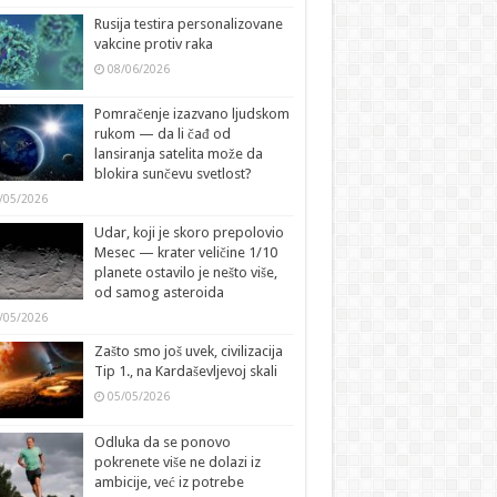
Rusija testira personalizovane
vakcine protiv raka
08/06/2026
Pomračenje izazvano ljudskom
rukom — da li čađ od
lansiranja satelita može da
blokira sunčevu svetlost?
/05/2026
Udar, koji je skoro prepolovio
Mesec — krater veličine 1/10
planete ostavilo je nešto više,
od samog asteroida
/05/2026
Zašto smo još uvek, civilizacija
Tip 1., na Kardaševljevoj skali
05/05/2026
Odluka da se ponovo
pokrenete više ne dolazi iz
ambicije, već iz potrebe