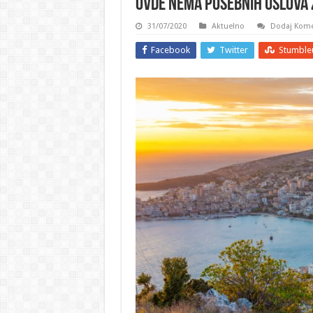
Ovde nema posebnih uslova 
31/07/2020
Aktuelno
Dodaj Kome
Facebook
Twitter
Stumble