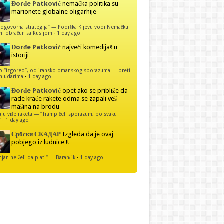
Đorđe Patković
nemačka politika su
marionete globalne oligarhije
dgovorna strategija“ — Podrška Kijevu vodi Nemačku
ni obračun sa Rusijom
·
1 day ago
Đorđe Patković
najveći komedijaš u
istoriji
p “izgoreo”, od iransko-omanskog sporazuma — preti
m udarima
·
1 day ago
Đorđe Patković
opet ako se približe da
rade kraće rakete odma se zapali veš
mašina na brodu
u više raketa — “Tramp želi sporazum, po svaku
”
·
1 day ago
Србски СКАДАР
Izgleda da je ovaj
pobjego iz ludnice !!
njan ne želi da plati“ — Barančik
·
1 day ago