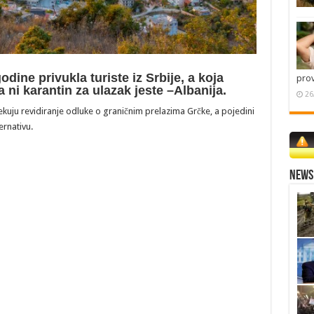
dine privukla turiste iz Srbije, a koja
pro
a ni karantin za ulazak jeste –Albanija.
26
očekuju revidiranje odluke o graničnim prelazima Grčke, a pojedini
ernativu.
News 