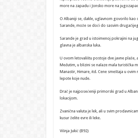
more na zapadu i Jonsko more na jugozapa
O Albaniji se, dakle, uglavnom govorilo kao o 
Sarande, može se doći do sasvim drugačijeg 
Sarande je grad u istoimenoj pokrajini na jug
glavna je albanska luka.
U ovom letovalištu postoje dve javne plaže, ali
Međutim, u blizini se nalaze mala turistička
Manastir, Himare, itd. Cene smeštaja u ovim 
lepote koje nude.
Drač je najposećeniji primorski grad u Alba
lokacijom.
Zvanična valuta je lek, ali u svim prodavnicam
kusur želite evre ili leke.
Višnja Jukić (B92)