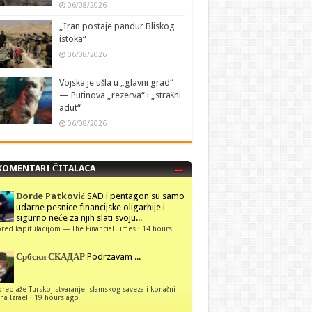
06/08/2026
„Iran postaje pandur Bliskog
istoka“
06/08/2026
Vojska je ušla u „glavni grad“
— Putinova „rezerva“ i „strašni
adut“
06/08/2026
KOMENTARI ČITALACA
Đorđe Patković
SAD i pentagon su samo
udarne pesnice financijske oligarhije i
sigurno neće za njih slati svoju...
red kapitulacijom — The Financial Times
·
14 hours
Србски СКАДАР
Podrzavam ...
predlaže Turskoj stvaranje islamskog saveza i konačni
na Izrael
·
19 hours ago