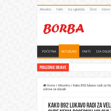
Aktuelno
Fakti
Iza ogledala
Život
Uslovi 
POČETNA
AKTUELNO
FAKTI
IZA OGLE
Poslednje objave
Home
/
Aktuelno
/
Kako B92 lukavo radi za V
uslova za ulazak
Kako B92 lukavo radi za Vel