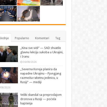
lednje
Popularno
Komentari
Tag
„Kina sve vidi“ — SAD shvatile
glavnu lekciju sukoba u Ukrajini,
i Iranu
06/08/2026
„Severna Koreja planira da
napadne Ukrajinu – Pjongjang
razmešta raketnu jedinicu, u
Rusiji“ — mediji
/08/2026
Veliki skandal sa preprodajom
dronova u Rusiji — počela
hapšenja