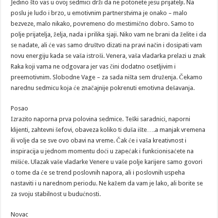
Jedino što vas u ovoj sedmici drži da ne potonete jesu prijatelji. Na
poslu je ludo i brzo, u emotivnim partnerstvima je onako – malo
bezveze, malo nikako, povremeno do mestimično dobro. Samo to
polje prijatelja, želja, nada i prilika sjaji. Niko vam ne brani da želite i da
se nadate, ali će vas samo društvo dizati na pravi način i dosipati vam
novu energiju kada se vaša istroši. Venera, vaša vladarka prelazi u znak
Raka koji vama ne odgovara jer vas čini dodatno osetljivim i
preemotivnim. Slobodne Vage – za sada ništa sem druženja. Čekamo
narednu sedmicu koja će značajnije pokrenuti emotivna dešavanja.
Posao
Izrazito naporna prva polovina sedmice. Teški saradnici, naporni
klijenti, zahtevni šefovi, obaveza koliko ti duša ište….a manjak vremena
ili volje da se sve ovo obavi na vreme. Čak će i vaša kreativnost i
inspiracija u jednom momentu doći u zapećak i funkcionisaćete na
mišiće. Ulazak vaše vladarke Venere u vaše polje karijere samo govori
o tome da će se trend poslovnih napora, ali i poslovnih uspeha
nastaviti i u narednom periodu. Ne kažem da vam je lako, ali borite se
za svoju stabilnost u budućnosti.
Novac