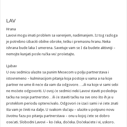
LAV
Hrana
Lavovi mogu imati problem sa varenjem, nadimanjem. Iz tog razloga
je potrebno izbaciti obilne obroke, tešku i premasnu hranu. Neka
ishrana bude laka I umerena. Savetuje vam se I da budete aktivniji –
nemojte kunjati posle ručka već prošetajte.
Ljubav
U ovu sedmicu ulazite sa punim Mesecom u polju partnerstava i
istovremeno – kulminacijom pitanja koja postoje u vama a na koje
partner ne ume ili neće da vam da odgovore…..ili na koje vi sami sebi
ne možete odgovoriti. U ovoj će sedmici neki Lavovi staviti poslednju
tačku na svoje partnerstvo…ili će staviti tačku na sve ono što ih je u
proteklom periodu opterećivalo. Odgovori će izaći sami i vi ćete znati
šta vam je činiti na dalje. U svakom slučaju – ulazite u potpuno novu
životnu fazu po pitanju partnerstava – onu u kojoj ćete se dobro
osećati. Slobodni Lavovi – ko čeka, dočeka. Dočekaćete i vi, uskoro.