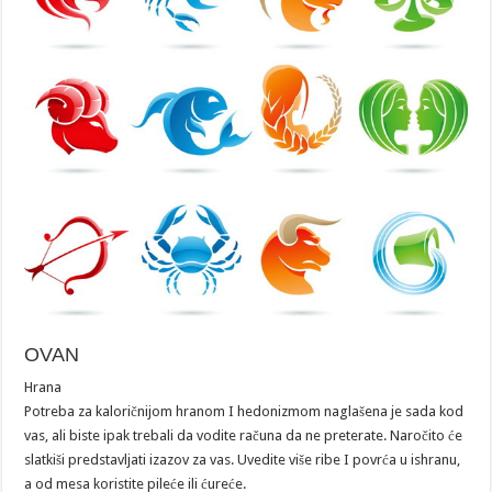
OVAN
Hrana
Potreba za kaloričnijom hranom I hedonizmom naglašena je sada kod
vas, ali biste ipak trebali da vodite računa da ne preterate. Naročito će
slatkiši predstavljati izazov za vas. Uvedite više ribe I povrća u ishranu,
a od mesa koristite pileće ili ćureće.