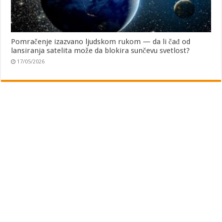
Pomračenje izazvano ljudskom rukom — da li čađ od
lansiranja satelita može da blokira sunčevu svetlost?
17/05/2026