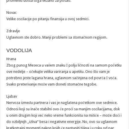
promeniti dosta toga vezano za posao.
Novac
Velike oscilacije po pitanju finansija u ovoj sedmici.
Zdravlje
Uglavnom ste dobro. Manji problemi sa stomačnom regijom.
VODOLIJA
Hrana
Zbog punog Meseca u vašem znaku I polju ličnosti na samom početku
ove nedelje – očekujte velika variranja u apetitu. Ono što vam je
potrebno jeste lagana hrana, uglavnom sačinjena od povrća I voća.
Svako preterivanje može vam doneti stomačne tegobe.
Ljubav
Nervoza između partnera i vas je naglašena početkom ove sedmice.
Odnosi koji su inače stabilni ovo će proći sa manjim oscilacijama, dok
u onim drugim koji već neko vreme funkcionišu na mišiće – može doći i
do ozbiljnijh „izliva“ besa i negativne energije. No, ovo su uglavnom
kratkotrajni momenti nakon kojih će nastupiti tišina i u roku od par