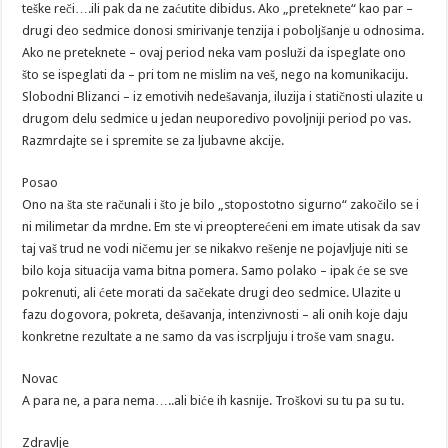
teške reči….ili pak da ne zaćutite dibidus. Ako „preteknete“ kao par –
drugi deo sedmice donosi smirivanje tenzija i poboljšanje u odnosima.
Ako ne preteknete – ovaj period neka vam posluži da ispeglate ono
što se ispeglati da – pri tom ne mislim na veš, nego na komunikaciju.
Slobodni Blizanci – iz emotivih nedešavanja, iluzija i statičnosti ulazite u
drugom delu sedmice u jedan neuporedivo povoljniji period po vas.
Razmrdajte se i spremite se za ljubavne akcije.
Posao
Ono na šta ste računali i što je bilo „stopostotno sigurno“ zakočilo se i
ni milimetar da mrdne. Em ste vi preopterećeni em imate utisak da sav
taj vaš trud ne vodi ničemu jer se nikakvo rešenje ne pojavljuje niti se
bilo koja situacija vama bitna pomera. Samo polako – ipak će se sve
pokrenuti, ali ćete morati da sačekate drugi deo sedmice. Ulazite u
fazu dogovora, pokreta, dešavanja, intenzivnosti – ali onih koje daju
konkretne rezultate a ne samo da vas iscrpljuju i troše vam snagu.
Novac
A para ne, a para nema…..ali biće ih kasnije. Troškovi su tu pa su tu.
Zdravlje