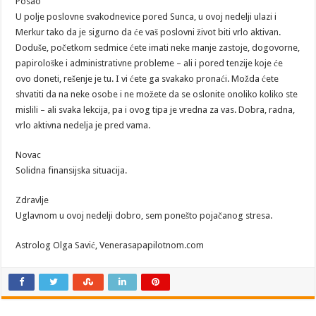
Posao
U polje poslovne svakodnevice pored Sunca, u ovoj nedelji ulazi i
Merkur tako da je sigurno da će vaš poslovni život biti vrlo aktivan.
Doduše, početkom sedmice ćete imati neke manje zastoje, dogovorne,
papirološke i administrativne probleme – ali i pored tenzije koje će
ovo doneti, rešenje je tu. I vi ćete ga svakako pronaći. Možda ćete
shvatiti da na neke osobe i ne možete da se oslonite onoliko koliko ste
mislili – ali svaka lekcija, pa i ovog tipa je vredna za vas. Dobra, radna,
vrlo aktivna nedelja je pred vama.
Novac
Solidna finansijska situacija.
Zdravlje
Uglavnom u ovoj nedelji dobro, sem ponešto pojačanog stresa.
Astrolog Olga Savić, Venerasapapilotnom.com