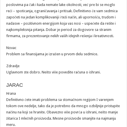
poslovima pa čak i kada nemate lake okolnosti, već pre bi se moglo
reći – spoticanja, ograničavanja i pritisak. Definitivno će vam sedmica
započeti na jedan komplikovaniji i teži način, ali upornošću, trudom i
nadasve – pozitivnom energijom koja vas nosi – uspećete da rešite i
najkompleksnija pitanja. Dobar je period za dogovore sa stranim
firmama, za prezentovanje nekih vaših idejnih rešenja i kreativnosti.
Novac
Problem sa finansijama je izražen u prvom delu sedmice.
Zdravlje
Uglavnom ste dobro. Nešto više povedite računa o ishrani.
JARAC
Hrana
Definitivno ćete imati problema sa stomačnom regijom I varenjem
tokom ove nedelje, tako da je potrebno da mnogo ozbiljnije pristupite
načinu na koji se hranite. Obavezno više povrća u ishrani, nešto manje
žitarica I mlečnih proizvoda. Mesne proizvode smanjite na najmanju
meru.