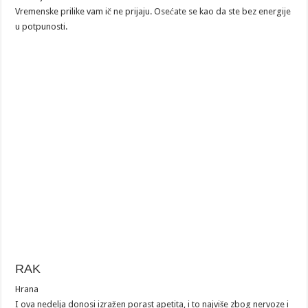
Vremenske prilike vam ič ne prijaju. Osećate se kao da ste bez energije
u potpunosti.
RAK
Hrana
I ova nedelja donosi izražen porast apetita, i to najviše zbog nervoze i