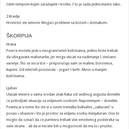
Istim tempom kojim zarađujete i trošite. I to je sada jednostavno tako.
Zdravlje
Hronično ste umorni. Mogući problemi sa kožom i stomakom.
ŠKORPIJA
Hrana
Povrće možete jesti u neograničenim količinama, jedino biste trebali
da izbegavate mahunarke, jer mogu uticati na nadimanje I otežano
varenje. Što se voća tiče – preporučuju vam se maline, borovnice,
kupine. Od mlečnih proizvoda – jogurt I kefir. Meso u manjim
količinama.
Ljubav
Ulazak Venere u vama srodan znak Raka od sedmog avgusta donekle
će poboljšati situaciju sa voljenom osobom. Napominjem – donekle.
Poenta je u tome što ste vi u ovom trenutku bukvalno „zakucani“ u
posao i obaveze i što je prostor za voljenu osobu minijaturan. Ovo bi
moglo da označi da će partneru trebati više emotivnog podstreka sa
vaše strane…ali da vi nećete biti u mogućnosti da mu to i pružite.