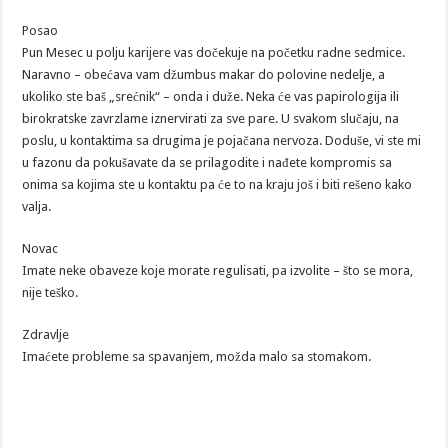
Posao
Pun Mesec u polju karijere vas dočekuje na početku radne sedmice.
Naravno – obećava vam džumbus makar do polovine nedelje, a
ukoliko ste baš „srećnik“ – onda i duže. Neka će vas papirologija ili
birokratske zavrzlame iznervirati za sve pare. U svakom slučaju, na
poslu, u kontaktima sa drugima je pojačana nervoza. Doduše, vi ste mi
u fazonu da pokušavate da se prilagodite i nađete kompromis sa
onima sa kojima ste u kontaktu pa će to na kraju još i biti rešeno kako
valja.
Novac
Imate neke obaveze koje morate regulisati, pa izvolite – što se mora,
nije teško.
Zdravlje
Imaćete probleme sa spavanjem, možda malo sa stomakom.