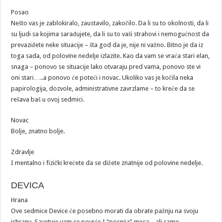
Posao
Nešto vas je zablokiralo, zaustavilo, zakočilo. Da li su to okolnosti, da li
su ljudi sa kojima sarađujete, da li su to vaši strahovi i nemogućnost da
prevaziđete neke situacije – šta god da je, nije ni važno. Bitno je da iz
toga sada, od polovine nedelje izlazite. Kao da vam se vraća stari elan,
snaga – ponovo se situacije lako otvaraju pred vama, ponovo ste vi
oni stari…..a ponovo će poteći i novac. Ukoliko vas je kočila neka
papirologija, dozvole, administrativne zavrzlame – to kreće da se
rešava baš u ovoj sedmici.
Novac
Bolje, znatno bolje.
Zdravlje
I mentalno i fizički krećete da se dižete znatnije od polovine nedelje.
DEVICA
Hrana
Ove sedmice Device će posebno morati da obrate pažnju na svoju
ishranu. Savetuje vam se povrće I “posnija” mesa – ali samo