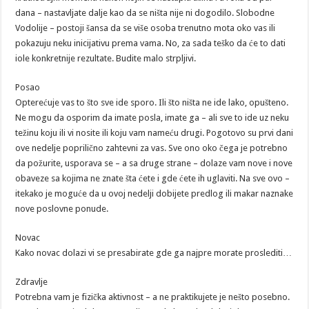
dana – nastavljate dalje kao da se ništa nije ni dogodilo. Slobodne
Vodolije – postoji šansa da se više osoba trenutno mota oko vas ili
pokazuju neku inicijativu prema vama. No, za sada teško da će to dati
iole konkretnije rezultate. Budite malo strpljivi.
Posao
Opterećuje vas to što sve ide sporo. Ili što ništa ne ide lako, opušteno.
Ne mogu da osporim da imate posla, imate ga – ali sve to ide uz neku
težinu koju ili vi nosite ili koju vam nameću drugi. Pogotovo su prvi dani
ove nedelje poprilično zahtevni za vas. Sve ono oko čega je potrebno
da požurite, usporava se – a sa druge strane – dolaze vam nove i nove
obaveze sa kojima ne znate šta ćete i gde ćete ih uglaviti. Na sve ovo –
itekako je moguće da u ovoj nedelji dobijete predlog ili makar naznake
nove poslovne ponude.
Novac
Kako novac dolazi vi se presabirate gde ga najpre morate proslediti…
Zdravlje
Potrebna vam je fizička aktivnost – a ne praktikujete je nešto posebno.