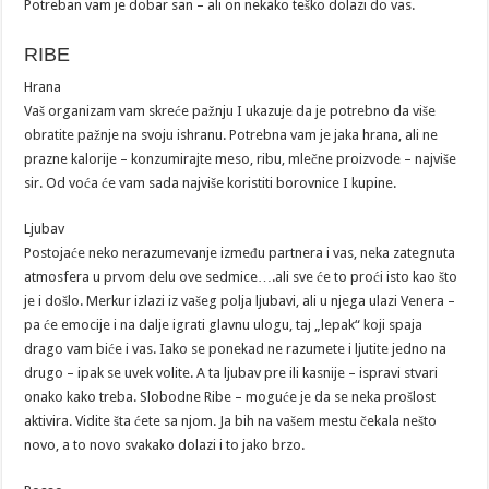
Potreban vam je dobar san – ali on nekako teško dolazi do vas.
RIBE
Hrana
Vaš organizam vam skreće pažnju I ukazuje da je potrebno da više
obratite pažnje na svoju ishranu. Potrebna vam je jaka hrana, ali ne
prazne kalorije – konzumirajte meso, ribu, mlečne proizvode – najviše
sir. Od voća će vam sada najviše koristiti borovnice I kupine.
Ljubav
Postojaće neko nerazumevanje između partnera i vas, neka zategnuta
atmosfera u prvom delu ove sedmice….ali sve će to proći isto kao što
je i došlo. Merkur izlazi iz vašeg polja ljubavi, ali u njega ulazi Venera –
pa će emocije i na dalje igrati glavnu ulogu, taj „lepak“ koji spaja
drago vam biće i vas. Iako se ponekad ne razumete i ljutite jedno na
drugo – ipak se uvek volite. A ta ljubav pre ili kasnije – ispravi stvari
onako kako treba. Slobodne Ribe – moguće je da se neka prošlost
aktivira. Vidite šta ćete sa njom. Ja bih na vašem mestu čekala nešto
novo, a to novo svakako dolazi i to jako brzo.