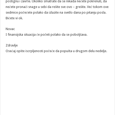
postignu i završe. Ukoliko smatrate da se nikada nećete pokrenuti, da
nećete pronaći snage u sebi da rešite sve ovo – grešite. Već tokom ove
sedmice počećete polako da izlazite na svetlo dana po pitanju posla.
Bićete vi ok.
Novac
I finansijska situacija će početi polako da se poboljšava.
Zdravlje
Osećaj opšte iscrpljenosti počeće da popušta u drugom delu nedelje.