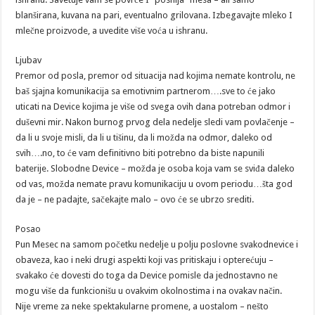
blanširana, kuvana na pari, eventualno grilovana. Izbegavajte mleko I
mlečne proizvode, a uvedite više voća u ishranu.
Ljubav
Premor od posla, premor od situacija nad kojima nemate kontrolu, ne
baš sjajna komunikacija sa emotivnim partnerom….sve to će jako
uticati na Device kojima je više od svega ovih dana potreban odmor i
duševni mir. Nakon burnog prvog dela nedelje sledi vam povlačenje –
da li u svoje misli, da li u tišinu, da li možda na odmor, daleko od
svih….no, to će vam definitivno biti potrebno da biste napunili
baterije. Slobodne Device – možda je osoba koja vam se sviđa daleko
od vas, možda nemate pravu komunikaciju u ovom periodu…šta god
da je – ne padajte, sačekajte malo – ovo će se ubrzo srediti.
Posao
Pun Mesec na samom početku nedelje u polju poslovne svakodnevice i
obaveza, kao i neki drugi aspekti koji vas pritiskaju i opterećuju –
svakako će dovesti do toga da Device pomisle da jednostavno ne
mogu više da funkcionišu u ovakvim okolnostima i na ovakav način.
Nije vreme za neke spektakularne promene, a uostalom – nešto