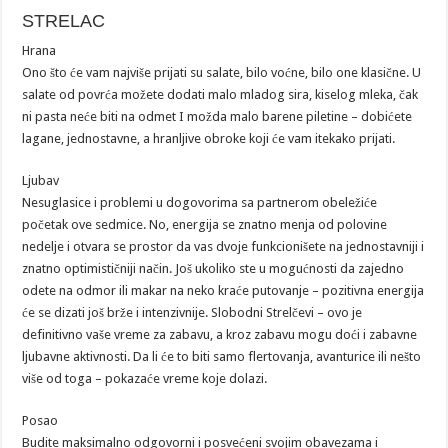
STRELAC
Hrana
Ono što će vam najviše prijati su salate, bilo voćne, bilo one klasične. U
salate od povrća možete dodati malo mladog sira, kiselog mleka, čak
ni pasta neće biti na odmet I možda malo barene piletine – dobićete
lagane, jednostavne, a hranljive obroke koji će vam itekako prijati.
Ljubav
Nesuglasice i problemi u dogovorima sa partnerom obeležiće
početak ove sedmice. No, energija se znatno menja od polovine
nedelje i otvara se prostor da vas dvoje funkcionišete na jednostavniji i
znatno optimističniji način. Još ukoliko ste u mogućnosti da zajedno
odete na odmor ili makar na neko kraće putovanje – pozitivna energija
će se dizati još brže i intenzivnije. Slobodni Strelčevi – ovo je
definitivno vaše vreme za zabavu, a kroz zabavu mogu doći i zabavne
ljubavne aktivnosti. Da li će to biti samo flertovanja, avanturice ili nešto
više od toga – pokazaće vreme koje dolazi.
Posao
Budite maksimalno odgovorni i posvećeni svojim obavezama i