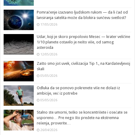
Pomračenje izazvano ljudskom rukom — da li čađ od
lansiranja satelita može da blokira sunčevu svetlost?
17/05/2026
Udar, koji je skoro prepolovio Mesec — krater veličine
1/10 planete ostavilo je nešto više, od samog
asteroida
12/05/2026
Zašto smo još uvek, civilizacija Tip 1., na Kardaševljevoj
skali
05/05/2026
Odluka da se ponovo pokrenete više ne dolazi iz
ambicije, već iz potrebe
05/05/2026
Stalno ste umorni, teško se koncentrišete i osećate se
usporeno… Pre nego što pređete na ekstremna
rešenja, proverite…
26/04/2026