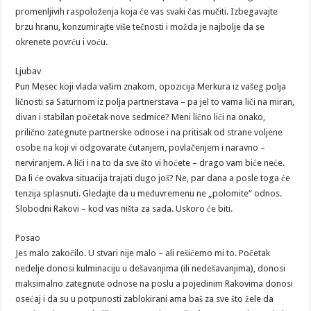
promenljivih raspoloženja koja će vas svaki čas mučiti. Izbegavajte
brzu hranu, konzumirajte više tečnosti i možda je najbolje da se
okrenete povrću i voću.
Ljubav
Pun Mesec koji vlada vašim znakom, opozicija Merkura iz vašeg polja
ličnosti sa Saturnom iz polja partnerstava – pa jel to vama liči na miran,
divan i stabilan početak nove sedmice? Meni lično liči na onako,
prilično zategnute partnerske odnose i na pritisak od strane voljene
osobe na koji vi odgovarate ćutanjem, povlačenjem i naravno –
nerviranjem. A liči i na to da sve što vi hoćete – drago vam biće neće.
Da li će ovakva situacija trajati dugo još? Ne, par dana a posle toga će
tenzija splasnuti. Gledajte da u međuvremenu ne „polomite“ odnos.
Slobodni Rakovi – kod vas ništa za sada. Uskoro će biti.
Posao
Jes malo zakočilo. U stvari nije malo – ali rešićemo mi to. Početak
nedelje donosi kulminaciju u dešavanjima (ili nedešavanjima), donosi
maksimalno zategnute odnose na poslu a pojedinim Rakovima donosi
osećaj i da su u potpunosti zablokirani ama baš za sve što žele da