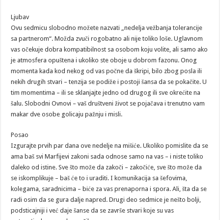
Ljubav
Ovu sedmicu slobodno možete nazvati „nedelja vežbanja tolerancije
sa partnerom“. Možda zvuči rogobatno ali nije toliko loše. Uglavnom
vas očekuje dobra kompatibilnost sa osobom koju volite, ali samo ako
je atmosfera opuštena i ukoliko ste oboje u dobrom fazonu. Onog
momenta kada kod nekog od vas počne da škripi, bilo zbog posla ili
nekih drugih stvari – tenzija se podiže i postoji šansa da se pokačite. U
tim momentima – ili se sklanjajte jedno od drugog ili sve okrećite na
šalu. Slobodni Ovnovi – vaš društveni život se pojačava i trenutno vam
makar dve osobe golicaju pažnju i misli.
Posao
Izgurajte prvih par dana ove nedelje na mišiće. Ukoliko pomislite da se
ama baš svi Marfijevi zakoni sada odnose samo na vas – i niste toliko
daleko od istine. Sve što može da zakoči – zakočiće, sve što može da
se iskomplikuje – baš će to i uraditi. I komunikacija sa šefovima,
kolegama, saradnicima – biće za vas prenaporna i spora. Ali, šta da se
radi osim da se gura dalje napred. Drugi deo sedmice je nešto bolji,
podsticajniji i već daje šanse da se završe stvari koje su vas