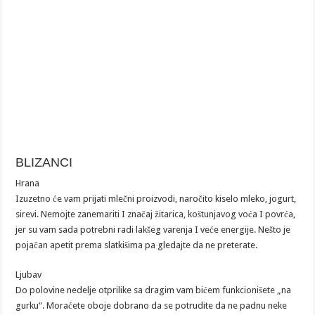
BLIZANCI
Hrana
Izuzetno će vam prijati mlečni proizvodi, naročito kiselo mleko, jogurt,
sirevi. Nemojte zanemariti I značaj žitarica, koštunjavog voća I povrća,
jer su vam sada potrebni radi lakšeg varenja I veće energije. Nešto je
pojačan apetit prema slatkišima pa gledajte da ne preterate.
Ljubav
Do polovine nedelje otprilike sa dragim vam bićem funkcionišete „na
gurku“. Moraćete oboje dobrano da se potrudite da ne padnu neke