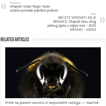
Previous
Uhapšen Srđan Nogo: Rušio
ustavni poredak pejntbol puškom
Next
NEĆETE VEROVATI DA JE
MOGUĆE: Uhapsili ženu zbog
jednog jajeta u najlon kesi – RUŠI
DRŽAVU – VIDEO
Related Articles
Pčele na planeti izumiru iz nepoznatih razloga — naučnik