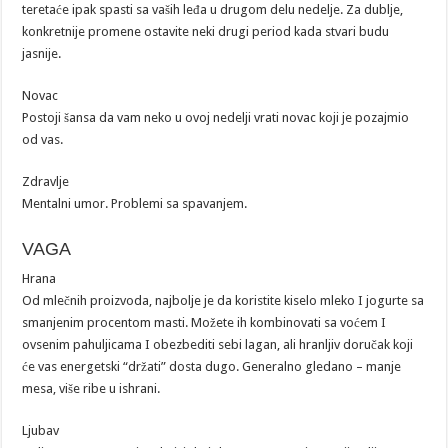
teretaće ipak spasti sa vaših leđa u drugom delu nedelje. Za dublje,
konkretnije promene ostavite neki drugi period kada stvari budu
jasnije.
Novac
Postoji šansa da vam neko u ovoj nedelji vrati novac koji je pozajmio
od vas.
Zdravlje
Mentalni umor. Problemi sa spavanjem.
VAGA
Hrana
Od mlečnih proizvoda, najbolje je da koristite kiselo mleko I jogurte sa
smanjenim procentom masti. Možete ih kombinovati sa voćem I
ovsenim pahuljicama I obezbediti sebi lagan, ali hranljiv doručak koji
će vas energetski “držati” dosta dugo. Generalno gledano – manje
mesa, više ribe u ishrani.
Ljubav