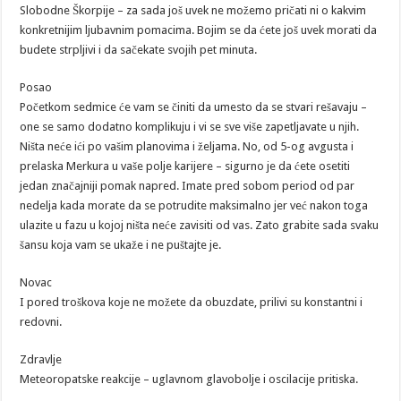
Slobodne Škorpije – za sada još uvek ne možemo pričati ni o kakvim
konkretnijim ljubavnim pomacima. Bojim se da ćete još uvek morati da
budete strpljivi i da sačekate svojih pet minuta.
Posao
Početkom sedmice će vam se činiti da umesto da se stvari rešavaju –
one se samo dodatno komplikuju i vi se sve više zapetljavate u njih.
Ništa neće ići po vašim planovima i željama. No, od 5-og avgusta i
prelaska Merkura u vaše polje karijere – sigurno je da ćete osetiti
jedan značajniji pomak napred. Imate pred sobom period od par
nedelja kada morate da se potrudite maksimalno jer već nakon toga
ulazite u fazu u kojoj ništa neće zavisiti od vas. Zato grabite sada svaku
šansu koja vam se ukaže i ne puštajte je.
Novac
I pored troškova koje ne možete da obuzdate, prilivi su konstantni i
redovni.
Zdravlje
Meteoropatske reakcije – uglavnom glavobolje i oscilacije pritiska.