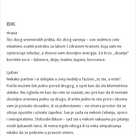
BIK
Hrana
Što zbog vremenskih prilika, što zbog varenja – ove sedmice ćete
intuitivno osetiti potrebu za lakom I zdravom hranom, koja vam ne
opterećuje želudac, a donosi vam dovoljno energije. Za brzo „dizanje“
koristite voće – lubenice, dinje, maline, kupine, borovnice.
Ljubav
Nekako partner i vi delujete u ovoj nedelji u fazonu „tu ste, a niste“.
Fizički možete biti jedno pored drugog, a opet kao da ste kilometrima
daleko. Ne izgleda mi kao da ćete se svađati, već pre kao da ili nemate
dovoljno vremena jedno za drugo, ili vrtite jedne te iste priče i oboma
vam je pomalo dosadno, ili se jednostavno – ne otvara prostor da se
oboje opustite i uživate zajedno. Sve je sada na nekom čekanju, sporo
i neinspirativno. Slobodni Bikovi – sad ste u nekom vakuumu po pitanju
novih ljubavnih šansi. Ili nema nigde nikoga ili ta neka simpatisanja
nikako da se pokrenu u pravom smeru.