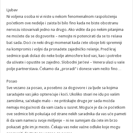
Ljubav
Ni voljena osoba ni vi niste u nekom fenomenalnom raspoloženju
početkom ove nedelje i zaista bi bilo fino kada ne biste obostranu
nervozu istovarivali jedno na drugo. Ako vidite da po nekim pitanjima
ne možete da se dogovorite – nemojte ni potencirati da se to rešava
baš sada. Doći će neki drugi momenat kada ćete oboje biti spremniji
na kompromis i voljni da pronađete zajedničko rešenje. Pred kraj
sedmice ipak dolazi do neke bolje atmosfere kod vas, kao i potrebe
da uživate i opustite se zajedno. Slobodni Jarčevi – Venera ulazi u vaše
polje partnerstava. Čekamo da „proradi“ i donese vam nešto fino…
Posao
Sve vezano za posao, a posebno za dogovore i za ljude sa kojima
sarađujete vas jako opterećuje i koči. Ukoliko stvari ne idu po vašim
zamislima, sačekajte malo – ne pritiskajte druge jer sada možda
nemaju mogućnosti da vam izađu u susret. Moguće je da će početkom
ove sedmice biti pokušaja od strane nekih saradnika da vas uče pameti
ili da vam nameću svoje mišljenje – ni ne sumnjam da ćete im brzo
pokazati gde im je mesto. Čekaju vas neke važne odluke koje mogu