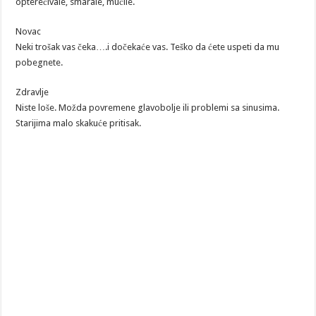
opterećivale, smarale, mučile.
Novac
Neki trošak vas čeka….i dočekaće vas. Teško da ćete uspeti da mu
pobegnete.
Zdravlje
Niste loše. Možda povremene glavobolje ili problemi sa sinusima.
Starijima malo skakuće pritisak.