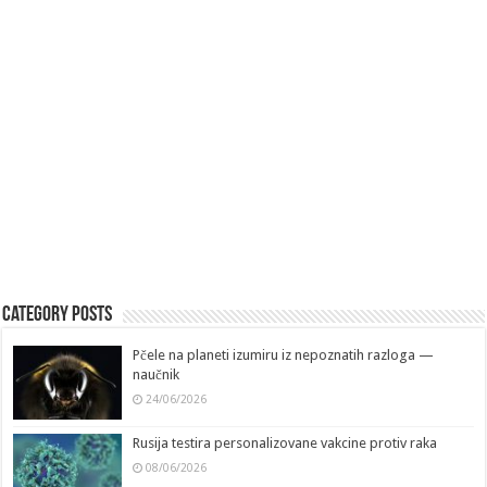
Category Posts
Pčele na planeti izumiru iz nepoznatih razloga —
naučnik
24/06/2026
Rusija testira personalizovane vakcine protiv raka
08/06/2026