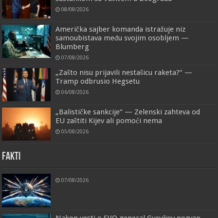
08/08/2026
Američka sajber komanda istražuje niz
samoubistava među svojim osobljem —
Blumberg
07/08/2026
„Zašto nisu prijavili nestašicu raketa?“ —
Tramp odbrusio Hegsetu
06/08/2026
„Balističke sankcije“ — Zelenski zahteva od
EU zaštiti Kijev ali pomoći nema
05/08/2026
FAKTI
07/08/2026
Nakon vesti o SVO general Guruljov pozvao