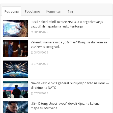
Poslednje
Popularno
Komentari
Tag
Ruski hakeri otkrili učešće NATO-a u organizovanju
vazdušnih napada na rusku teritoriju
08/08/2026
Zelenski namerava da „ošamari“ Rusiju sastankom sa
Vučićem u Beogradu
08/08/2026
07/08/2026
Nakon vesti o SVO general Guruljov pozvao na udar —
direktno na NATO
07/08/2026
„Kim Džong Unovi lavovi“ doveli Kijev, na kolena —
mape su otkrivene…