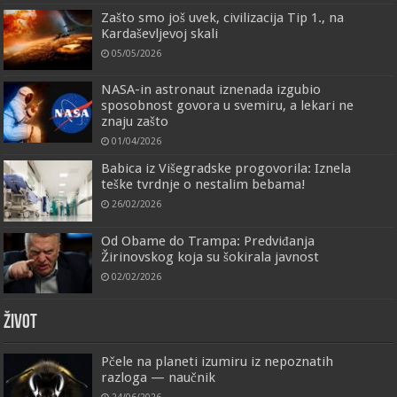
Zašto smo još uvek, civilizacija Tip 1., na
Kardaševljevoj skali
05/05/2026
NASA-in astronaut iznenada izgubio
sposobnost govora u svemiru, a lekari ne
znaju zašto
01/04/2026
Babica iz Višegradske progovorila: Iznela
teške tvrdnje o nestalim bebama!
26/02/2026
Od Obame do Trampa: Predviđanja
Žirinovskog koja su šokirala javnost
02/02/2026
ŽIVOT
Pčele na planeti izumiru iz nepoznatih
razloga — naučnik
24/06/2026