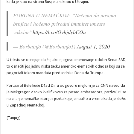
kada je stao na stranu Rusije u sukobu u Ukrajini.
POBUNA U NEMAČKOJ: “Nećemo da nosimo
brnjicu i hoćemo prirodni imunitet umesto
vakcine”
https://t.co/OvhjdybCOu
— Borbainfo (@Borbainfo1)
August 1, 2020
U tekstu se ocenjuje da će, ako njegovo imenovanje odobri Senat SAD,
to označiti još jednu nisku tačku američko-nemačkih odnosa koji su se
pogoršali tokom mandata predsednika Donalda Trumpa.
Portparol Bele kuće Džad Dir u odgovoru mejlom je za CNN naveo da
je Mekgregor visoko kvalifikovan za posao ambasadora, pozivajući se
na znanje nemačke istorije i jezika koje je naučio u vreme kada je služio
u Zapadnoj Nemačkoj.
(Tanjug)