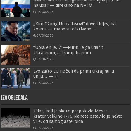
na udar — direktno na NATO
07/08/2026
„Kim Džong Unovi lavovi“ doveli Kijev, na
kolena — mape su otkrivene…
07/08/2026
“Uplašen je…” —Putin će ga udariti
Ukrajinom, a Tramp Iranom
07/08/2026
Evo zašto EU ne želi da primi Ukrajinu, u
uniju… — FT
07/08/2026
IZA OGLEDALA
Udar, koji je skoro prepolovio Mesec —
krater veličine 1/10 planete ostavilo je nešto
više, od samog asteroida
12/05/2026