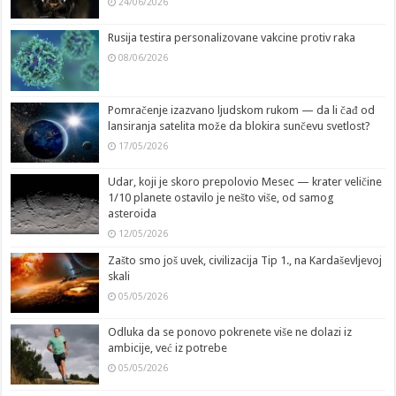
24/06/2026
Rusija testira personalizovane vakcine protiv raka
08/06/2026
Pomračenje izazvano ljudskom rukom — da li čađ od
lansiranja satelita može da blokira sunčevu svetlost?
17/05/2026
Udar, koji je skoro prepolovio Mesec — krater veličine
1/10 planete ostavilo je nešto više, od samog
asteroida
12/05/2026
Zašto smo još uvek, civilizacija Tip 1., na Kardaševljevoj
skali
05/05/2026
Odluka da se ponovo pokrenete više ne dolazi iz
ambicije, već iz potrebe
05/05/2026