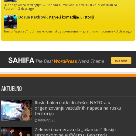
„Neodgovorna strategija“ — Podrška Kijevu vodi Nemačku u vojni obračun sa
Rusijom
·
2 days ago
Đorđe Patković
najveći komedijaš u istoriji
Tramp “izgoreo”, od iransko-omanskog sporazuma — preti novim udarima
·
3 days ago
AKTUELNO
Ruski hakeri otkrili učešće NATO-a u
organizovanju vazdušnih napada na rusku
teritoriju
08/08/2026
Zelenski namerava da „ošamari“ Rusiju
sastankom sa Vučićem u Beogradu