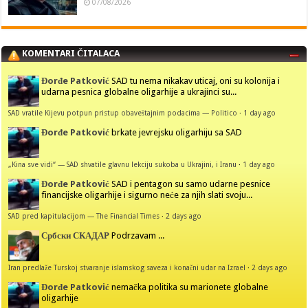
07/08/2026
KOMENTARI ČITALACA
Đorđe Patković
SAD tu nema nikakav uticaj, oni su kolonija i
udarna pesnica globalne oligarhije a ukrajinci su...
SAD vratile Kijevu potpun pristup obaveštajnim podacima — Politico
·
1 day ago
Đorđe Patković
brkate jevrejsku oligarhiju sa SAD
„Kina sve vidi“ — SAD shvatile glavnu lekciju sukoba u Ukrajini, i Iranu
·
1 day ago
Đorđe Patković
SAD i pentagon su samo udarne pesnice
financijske oligarhije i sigurno neće za njih slati svoju...
SAD pred kapitulacijom — The Financial Times
·
2 days ago
Србски СКАДАР
Podrzavam ...
Iran predlaže Turskoj stvaranje islamskog saveza i konačni udar na Izrael
·
2 days ago
Đorđe Patković
nemačka politika su marionete globalne
oligarhije