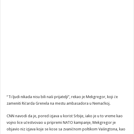
“Ti ljudi nikada nisu bili naši prijatelji”, rekao je Mekgregor, koji će
zameniti Ričarda Grenela na mestu ambasadora u Nemačkoj.
CNN navodi da je, pored izjava u korist Srbije, iako je u to vreme kao
vojno lice učestvovao u pripremi NATO kampanje, Mekgregor je
objavio niz izjava koje se kose sa zvaničnom poltikom Vašingtona, kao