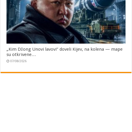
„Kim Džong Unovi lavovi“ doveli Kijev, na kolena — mape
su otkrivene…
07/08/2026