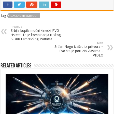
Tag
DAGLAS MEKGREGOR
Previous
Srbija kupila moćni kineski PVO
sistem: To je kombinacija ruskog
S-300 i američkog Patriota
Next
Srđan Nogo izašao iz pritvora –
Evo šta je poručio vlastima –
VIDEO
Related Articles