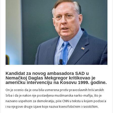
Kandidat za novog ambasadora SAD u
Nemačkoj Daglas Mekgregor kritikovao je
američku intervenciju na Kosovu 1999. godine.
On je ocenio da je ona bila usmerena protiv pravoslavnih hrišćanskih
Srba i da je nakon nje postavljena muslimanska narko-mafija, što je
nazvano uspehom za demokratiju, piše CNN u tekstu u kojem podseća
i na njegove druge izjave koje naziva ksenofobičnim i rasističkim.