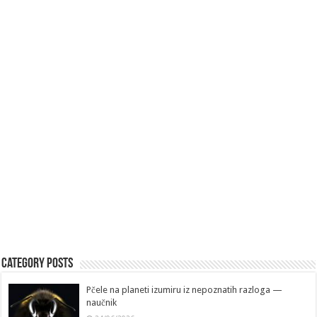
Category Posts
Pčele na planeti izumiru iz nepoznatih razloga —
naučnik