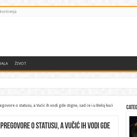
korišćenja
DALA
ŽIVOT
egovore o statusu, a Vučić ih vodi gde stigne, sad će i u Beloj kući
Cate
 pregovore o statusu, a Vučić ih vodi gde