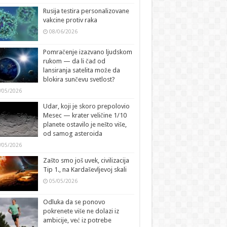
Rusija testira personalizovane
vakcine protiv raka
08/06/2026
Pomračenje izazvano ljudskom
rukom — da li čađ od
lansiranja satelita može da
blokira sunčevu svetlost?
/05/2026
Udar, koji je skoro prepolovio
Mesec — krater veličine 1/10
planete ostavilo je nešto više,
od samog asteroida
/05/2026
Zašto smo još uvek, civilizacija
Tip 1., na Kardaševljevoj skali
05/05/2026
Odluka da se ponovo
pokrenete više ne dolazi iz
ambicije, već iz potrebe