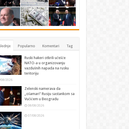
lednje
Popularno
Komentari
Tag
Ruski hakeri otkrili učešće
NATO-a u organizovanju
vazdušnih napada na rusku
teritoriju
/08/2026
Zelenski namerava da
„ošamari“ Rusiju sastankom sa
Vučićem u Beogradu
08/08/2026
07/08/2026