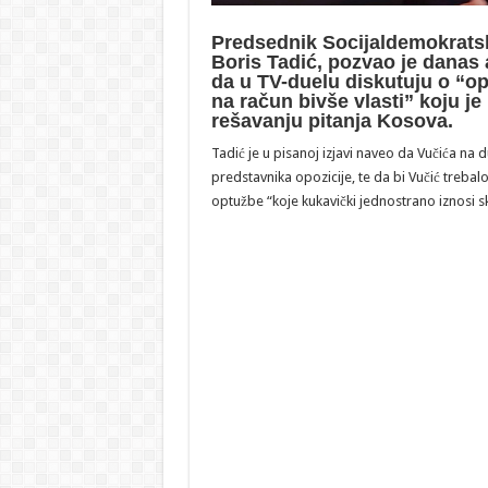
Predsednik Socijaldemokratske
Boris Tadić, pozvao je danas
da u TV-duelu diskutuju o “o
na račun bivše vlasti” koju je
rešavanju pitanja Kosova.
Tadić je u pisanoj izjavi naveo da Vučića na 
predstavnika opozicije, te da bi Vučić treb
optužbe “koje kukavički jednostrano iznosi s