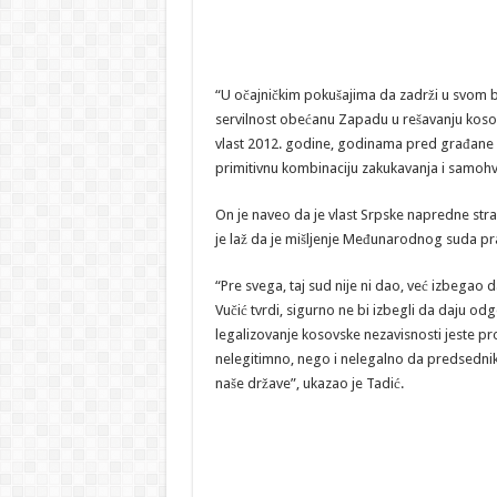
“U očajničkim pokušajima da zadrži u svom bi
servilnost obećanu Zapadu u rešavanju kosovs
vlast 2012. godine, godinama pred građane (Vuč
primitivnu kombinaciju zakukavanja i samohva
On je naveo da je vlast Srpske napredne stran
je laž da je mišljenje Međunarodnog suda pr
“Pre svega, taj sud nije ni dao, već izbegao 
Vučić tvrdi, sigurno ne bi izbegli da daju o
legalizovanje kosovske nezavisnosti jeste pr
nelegitimno, nego i nelegalno da predsednik 
naše države”, ukazao je Tadić.