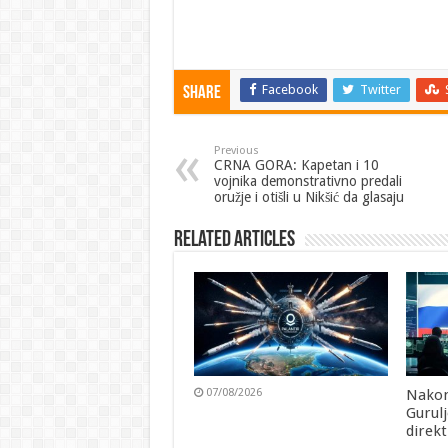
Facebook
Twitter
Share
Previous
CRNA GORA: Kapetan i 10
vojnika demonstrativno predali
oružje i otišli u Nikšić da glasaju
Related Articles
07/08/2026
Nakon
Gurul
direk