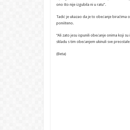
ono što nije izgubila ni u ratu”.
Tadić je ukazao da je to obećanje biračima o
poništeno.
“Ali zato jesu ispunili obećanje onima koji su
skladu s tim obećanjem ukinuli sve preostale i
(Beta)