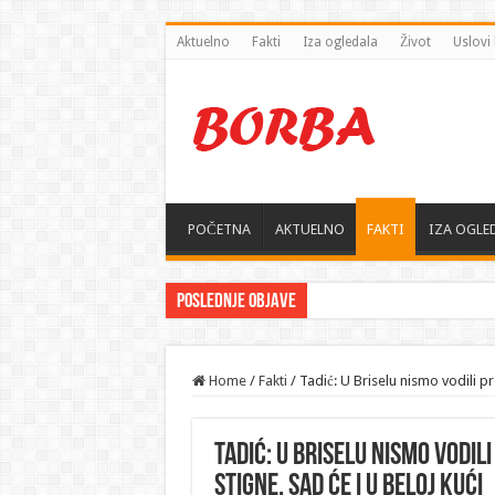
Aktuelno
Fakti
Iza ogledala
Život
Uslovi 
POČETNA
AKTUELNO
FAKTI
IZA OGLE
Poslednje objave
Home
/
Fakti
/
Tadić: U Briselu nismo vodili pr
Tadić: U Briselu nismo vodili
stigne, sad će i u Beloj kući