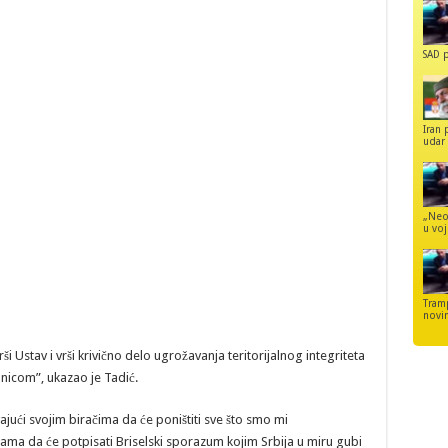
SAD p
Iran 
udar 
„Neo
u voj
Tram
novi
ši Ustav i vrši krivično delo ugrožavanja teritorijalnog integriteta
anicom”, ukazao je Tadić.
ajući svojim biračima da će poništiti sve što smo mi
ama da će potpisati Briselski sporazum kojim Srbija u miru gubi