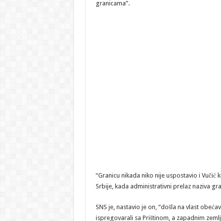
granicama”.
“Granicu nikada niko nije uspostavio i Vučić kr
Srbije, kada administrativni prelaz naziva gr
SNS je, nastavio je on, “došla na vlast obećav
ispregovarali sa Prištinom, a zapadnim zemlj