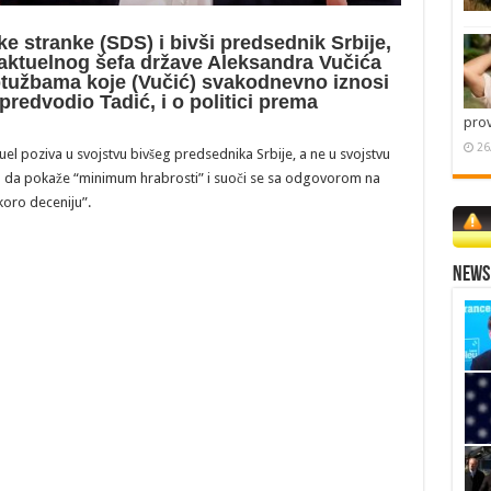
 stranke (SDS) i bivši predsednik Srbije,
 aktuelnog šefa države Aleksandra Vučića
ptužbama koje (Vučić) svakodnevno iznosi
 predvodio Tadić, i o politici prema
pro
26
duel poziva u svojstvu bivšeg predsednika Srbije, a ne u svojstvu
alo da pokaže “minimum hrabrosti” i suoči se sa odgovorom na
koro deceniju”.
News 