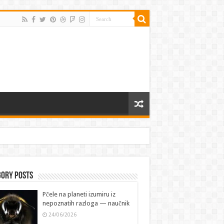
gory Posts
Pčele na planeti izumiru iz
nepoznatih razloga — naučnik
24/06/2026