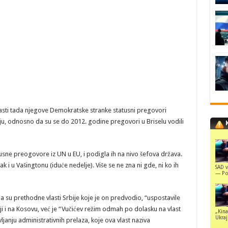
lasti tada njegove Demokratske stranke statusni pregovori
iju, odnosno da su se do 2012. godine pregovori u Briselu vodili
tusne preogovore iz UN u EU, i podigla ih na nivo šefova država.
 i u Vašingtonu (iduće nedelje). Više se ne zna ni gde, ni ko ih
SAD v
— Pol
 da su prethodne vlasti Srbije koje je on predvodio, “uspostavile
ji i na Kosovu, već je “Vučićev režim odmah po dolasku na vlast
„Kina
Ukraji
nju administrativnih prelaza, koje ova vlast naziva