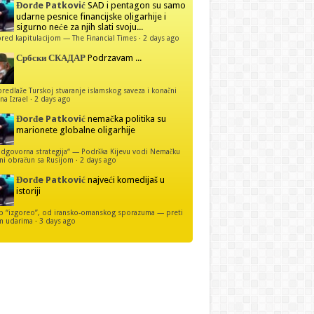
Đorđe Patković
SAD i pentagon su samo
udarne pesnice financijske oligarhije i
sigurno neće za njih slati svoju...
red kapitulacijom — The Financial Times
·
2 days ago
Србски СКАДАР
Podrzavam ...
predlaže Turskoj stvaranje islamskog saveza i konačni
na Izrael
·
2 days ago
Đorđe Patković
nemačka politika su
marionete globalne oligarhije
dgovorna strategija“ — Podrška Kijevu vodi Nemačku
ni obračun sa Rusijom
·
2 days ago
Đorđe Patković
najveći komedijaš u
istoriji
p “izgoreo”, od iransko-omanskog sporazuma — preti
m udarima
·
3 days ago