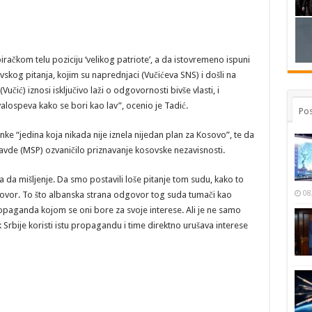
račkom telu poziciju ‘velikog patriote’, a da istovremeno ispuni
kog pitanja, kojim su naprednjaci (Vučićeva SNS) i došli na
ić) iznosi isključivo laži o odgovornosti bivše vlasti, i
lospeva kako se bori kao lav”, ocenio je Tadić.
Pos
ke “jedina koja nikada nije iznela nijedan plan za Kosovo”, te da
avde (MSP) ozvaničilo priznavanje kosovske nezavisnosti.
da da mišljenje. Da smo postavili loše pitanje tom sudu, kako to
08
dgovor. To što albanska strana odgovor tog suda tumači kao
opaganda kojom se oni bore za svoje interese. Ali je ne samo
Srbije koristi istu propagandu i time direktno urušava interese