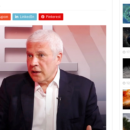
r
upon
LinkedIn
Pinterest
17
12