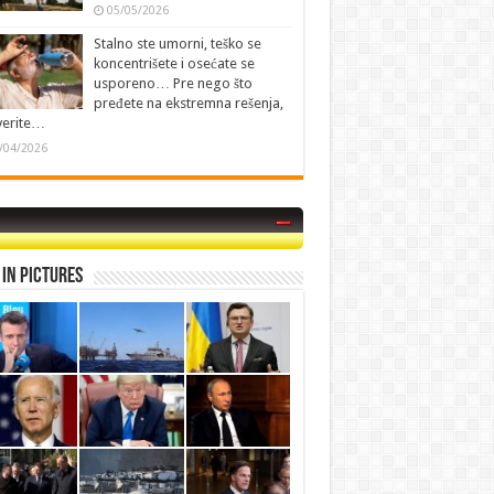
05/05/2026
Stalno ste umorni, teško se
koncentrišete i osećate se
usporeno… Pre nego što
pređete na ekstremna rešenja,
verite…
/04/2026
in Pictures