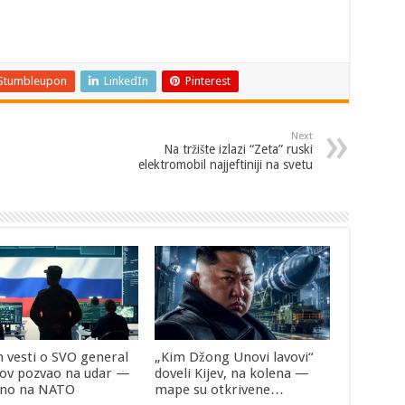
Stumbleupon
LinkedIn
Pinterest
Next
Na tržište izlazi “Zeta” ruski
elektromobil najjeftiniji na svetu
 vesti o SVO general
„Kim Džong Unovi lavovi“
jov pozvao na udar —
doveli Kijev, na kolena —
tno na NATO
mape su otkrivene…