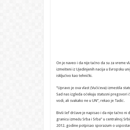
On je naveo i da nije tačno da su za vreme v
izmešteni iz Ujedinjenih nacija u Evropsku un
isključivo kao tehnički.
“Upravo je ova vlast (Vučićeva) izmestila sta
Sad nas izgleda očekuju statusni pregovori čak
vodi, ali svakako ne u UN”, rekao je Tadić.
Bivši šef države je napisao i da nije tačno ni
granicu između Srba i Srba” u centralnoj Srbi
2012. godine potpisao sporazum o uspostavlja