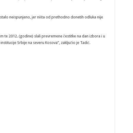
stalo neispunjeno, jer ništa od prethodno donetih odluka nije
 im te 2012. (godine) slali prevremene čestitke na dan izbora i u
nstitucije Srbije na severu Kosova”, zaključio je Tadić.