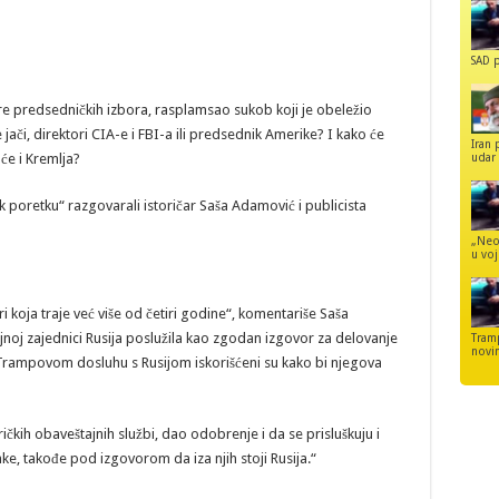
SAD p
re predsedničkih izbora, rasplamsao sukob koji je obeležio
či, direktori CIA-e i FBI-a ili predsednik Amerike? I kako će
Iran 
udar 
́e i Kremlja?
 poretku“ razgovarali istoričar Saša Adamović i publicista
„Neo
u voj
ri koja traje već više od četiri godine“, komentariše Saša
jnoj zajednici Rusija poslužila kao zgodan izgovor za delovanje
Tram
novi
 o Trampovom dosluhu s Rusijom iskorišćeni su kako bi njegova
ičkih obaveštajnih službi, dao odobrenje i da se prisluškuju i
ke, takođe pod izgovorom da iza njih stoji Rusija.“