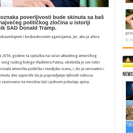
oznaka poverljivosti bude skinuta sa baš
jvećeg političkog zločina u istoriji
nik SAD Donald Tramp.
pro
m obaveštajnim i bezbednosnim agencijama. Jer, ako je afera
26
ora 2016. godine; ta optužba na račun aktuelnog američkog
vog ruskog kolege Vladimira Putina, obeležila je sve četiri
la američku političku i medijsku scenu, i, što je verovatno i
News 
između dve supersile da je popravljanje njihovih odnosa
je zasnovano na mnoštvu laži i jednom pokušaju spina.