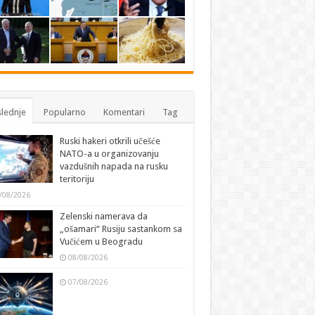
lednje
Popularno
Komentari
Tag
Ruski hakeri otkrili učešće
NATO-a u organizovanju
vazdušnih napada na rusku
teritoriju
/08/2026
Zelenski namerava da
„ošamari“ Rusiju sastankom sa
Vučićem u Beogradu
08/08/2026
07/08/2026