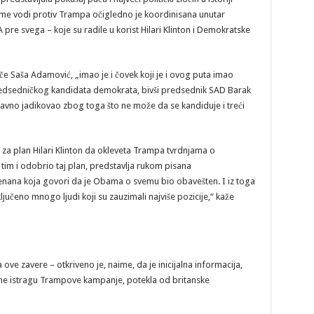
e vodi protiv Trampa očigledno je koordinisana unutar
 pre svega – koje su radile u korist Hilari Klinton i Demokratske
e Saša Adamović, „imao je i čovek koji je i ovog puta imao
edsedničkog kandidata demokrata, bivši predsednik SAD Barak
avno jadikovao zbog toga što ne može da se kandiduje i treći
a plan Hilari Klinton da okleveta Trampa tvrdnjama o
im i odobrio taj plan, predstavlja rukom pisana
enana koja govori da je Obama o svemu bio obavešten. I iz toga
ključeno mnogo ljudi koji su zauzimali najviše pozicije,“ kaže
ove zavere – otkriveno je, naime, da je inicijalna informacija,
rene istragu Trampove kampanje, potekla od britanske