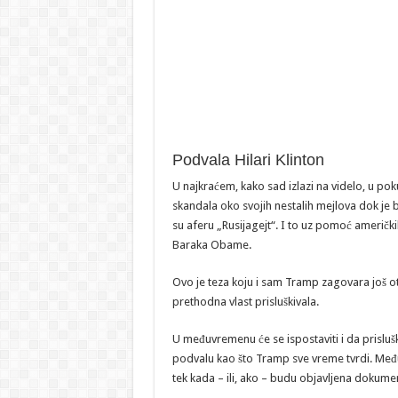
Podvala Hilari Klinton
U najkraćem, kako sad izlazi na videlo, u p
skandala oko svojih nestalih mejlova dok je bi
su aferu „Rusijagejt“. I to uz pomoć američk
Baraka Obame.
Ovo je teza koju i sam Tramp zagovara još 
prethodna vlast prisluškivala.
U međuvremenu će se ispostaviti i da prisluški
podvalu kao što Tramp sve vreme tvrdi. Međuti
tek kada – ili, ako – budu objavljena dokumen