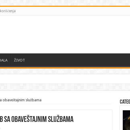
korišćenja
DALA
ŽIVOT
sa obaveštajnim službama
Cate
b sa obaveštajnim službama
r