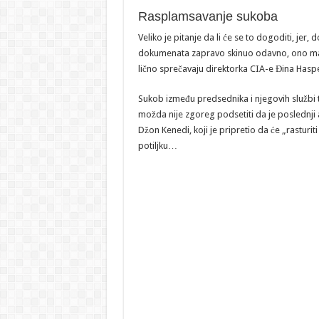
Rasplamsavanje sukoba
Veliko je pitanje da li će se to dogoditi, jer
dokumenata zapravo skinuo odavno, ono malo m
lično sprečavaju direktorka CIA-e Đina Haspel 
Sukob između predsednika i njegovih službi ti
možda nije zgoreg podsetiti da je poslednji 
Džon Kenedi, koji je pripretio da će „rasturiti
potiljku…