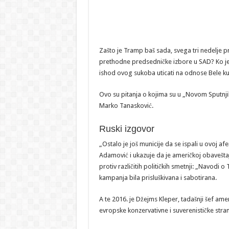
Zašto je Tramp baš sada, svega tri nedelje p
prethodne predsedničke izbore u SAD? Ko je ja
ishod ovog sukoba uticati na odnose Bele kuc
Ovo su pitanja o kojima su u „Novom Sputnjik
Marko Tanasković.
Ruski izgovor
„Ostalo je još municije da se ispali u ovoj afe
Adamović i ukazuje da je američkoj obavešta
protiv različitih političkih smetnji: „Navodi
kampanja bila prisluškivana i sabotirana.
A te 2016. je Džejms Kleper, tadašnji šef amer
evropske konzervativne i suverenističke stran