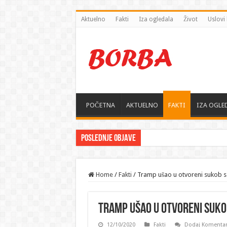
Aktuelno
Fakti
Iza ogledala
Život
Uslovi 
POČETNA
AKTUELNO
FAKTI
IZA OGLE
Poslednje objave
Home
/
Fakti
/
Tramp ušao u otvoreni sukob 
Tramp ušao u otvoreni suko
12/10/2020
Fakti
Dodaj Komenta