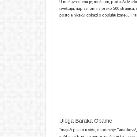
U međuvremenu je, međutim, podseća Marko Ta
izveštaju, napisanom na preko 500 stranica, 
postoje nikakvi dokazi o dosluhu između Tra
Uloga Baraka Obame
Imajući pak to u vidu, napominje Tanaskovi
je čitava istraga te nepostojeće ruske zavere p