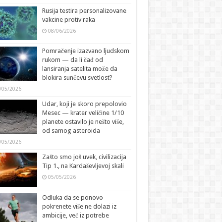
Rusija testira personalizovane
vakcine protiv raka
08/06/2026
Pomračenje izazvano ljudskom
rukom — da li čađ od
lansiranja satelita može da
blokira sunčevu svetlost?
/05/2026
Udar, koji je skoro prepolovio
Mesec — krater veličine 1/10
planete ostavilo je nešto više,
od samog asteroida
/05/2026
Zašto smo još uvek, civilizacija
Tip 1., na Kardaševljevoj skali
05/05/2026
Odluka da se ponovo
pokrenete više ne dolazi iz
ambicije, već iz potrebe