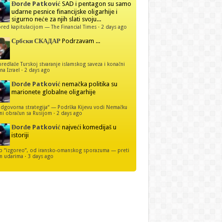
Đorđe Patković
SAD i pentagon su samo
udarne pesnice financijske oligarhije i
sigurno neće za njih slati svoju...
red kapitulacijom — The Financial Times
·
2 days ago
Србски СКАДАР
Podrzavam ...
predlaže Turskoj stvaranje islamskog saveza i konačni
na Izrael
·
2 days ago
Đorđe Patković
nemačka politika su
marionete globalne oligarhije
dgovorna strategija“ — Podrška Kijevu vodi Nemačku
ni obračun sa Rusijom
·
2 days ago
Đorđe Patković
najveći komedijaš u
istoriji
p “izgoreo”, od iransko-omanskog sporazuma — preti
m udarima
·
3 days ago