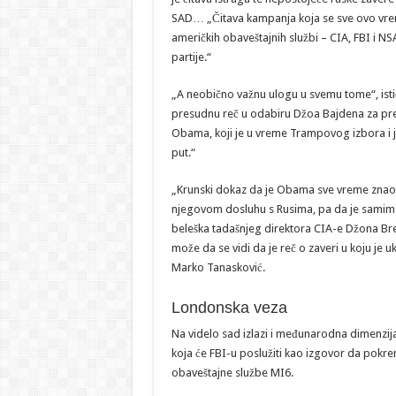
SAD… „Čitava kampanja koja se sve ovo vrem
američkih obaveštajnih službi – CIA, FBI i NSA
partije.“
„A neobično važnu ulogu u svemu tome“, istič
presudnu reč u odabiru Džoa Bajdena za pr
Obama, koji je u vreme Trampovog izbora i j
put.“
„Krunski dokaz da je Obama sve vreme znao z
njegovom dosluhu s Rusima, pa da je samim t
beleška tadašnjeg direktora CIA-e Džona Br
može da se vidi da je reč o zaveri u koju je u
Marko Tanasković.
Londonska veza
Na videlo sad izlazi i međunarodna dimenzija 
koja će FBI-u poslužiti kao izgovor da pok
obaveštajne službe MI6.