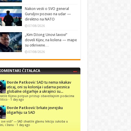
Nakon vesti o SVO general
Guruljov pozvao na udar —
direktno na NATO
07/08/2026
„Kim Džong Unovi lavovi“
doveli Kijev, na kolena — mape
su otkrivene…
07/08/2026
KOMENTARI ČITALACA
Đorđe Patković
SAD tu nema nikakav
uticaj, oni su kolonija i udarna pesnica
globalne oligarhije a ukrajinci su...
ratile Kijevu potpun pristup obaveštajnim podacima
itico
·
1 day ago
Đorđe Patković
brkate jevrejsku
oligarhiju sa SAD
 sve vidi“ — SAD shvatile glavnu lekciju sukoba u
ni, i Iranu
·
1 day ago