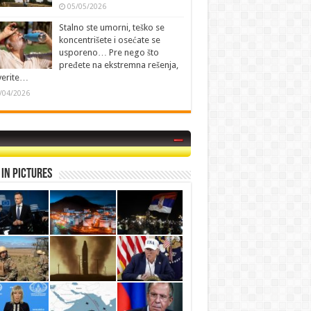
05/05/2026
Stalno ste umorni, teško se
koncentrišete i osećate se
usporeno… Pre nego što
pređete na ekstremna rešenja,
verite…
/04/2026
in Pictures