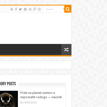
gory Posts
Pčele na planeti izumiru iz
nepoznatih razloga — naučnik
24/06/2026