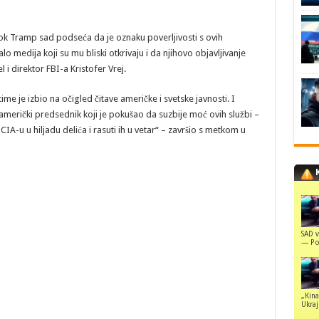
, dok Tramp sad podseća da je oznaku poverljivosti s ovih
edija koji su mu bliski otkrivaju i da njihovo objavljivanje
i direktor FBI-a Kristofer Vrej.
me je izbio na očigled čitave američke i svetske javnosti. I
američki predsednik koji je pokušao da suzbije moć ovih službi –
 CIA-u u hiljadu delića i rasuti ih u vetar“ – završio s metkom u
SAD v
— Pol
„Kina
Ukraji