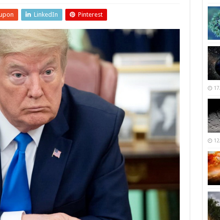
upon
LinkedIn
Pinterest
17
12