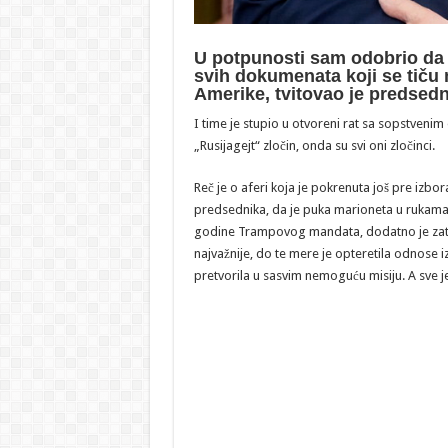
U potpunosti sam odobrio da 
svih dokumenata koji se tiču na
Amerike, tvitovao je predsed
I time je stupio u otvoreni rat sa sopstveni
„Rusijagejt“ zločin, onda su svi oni zločinci.
Reč je o aferi koja je pokrenuta još pre izb
predsednika, da je puka marioneta u rukama s
godine Trampovog mandata, dodatno je zatrova
najvažnije, do te mere je opteretila odnose 
pretvorila u sasvim nemoguću misiju. A sve 