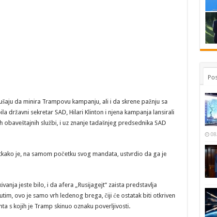
Pos
okušaju da minira Trampovu kampanju, ali i da skrene pažnju sa
la državni sekretar SAD, Hilari Klinton i njena kampanja lansirali
ih obaveštajnih službi, i uz znanje tadašnjeg predsednika SAD
08
otkako je, na samom početku svog mandata, ustvrdio da ga je
vanja jeste bilo, i da afera „Rusijagejt“ zaista predstavlja
m, ovo je samo vrh ledenog brega, čiji će ostatak biti otkriven
ta s kojih je Tramp skinuo oznaku poverljivosti.