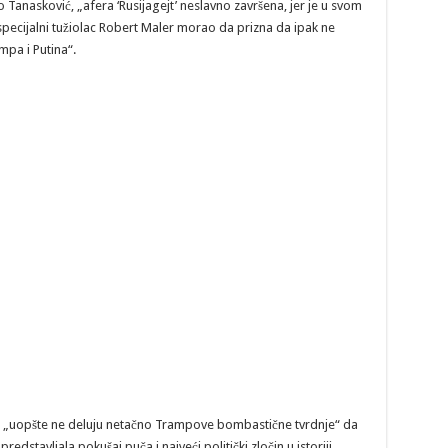
nasković, „afera ‘Rusijagejt’ neslavno završena, jer je u svom
specijalni tužiolac Robert Maler morao da prizna da ipak ne
mpa i Putina“.
ć, „uopšte ne deluju netačno Trampove bombastične tvrdnje“ da
redstavljala pokušaj puča i najveći politički zločin u istoriji