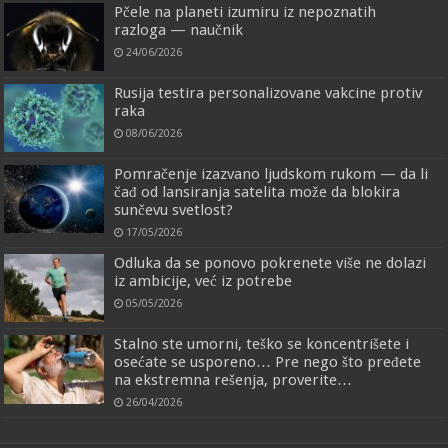
Pčele na planeti izumiru iz nepoznatih
razloga — naučnik
24/06/2026
Rusija testira personalizovane vakcine protiv
raka
08/06/2026
Pomračenje izazvano ljudskom rukom — da li
čađ od lansiranja satelita može da blokira
sunčevu svetlost?
17/05/2026
Odluka da se ponovo pokrenete više ne dolazi
iz ambicije, već iz potrebe
05/05/2026
Stalno ste umorni, teško se koncentrišete i
osećate se usporeno… Pre nego što pređete
na ekstremna rešenja, proverite…
26/04/2026