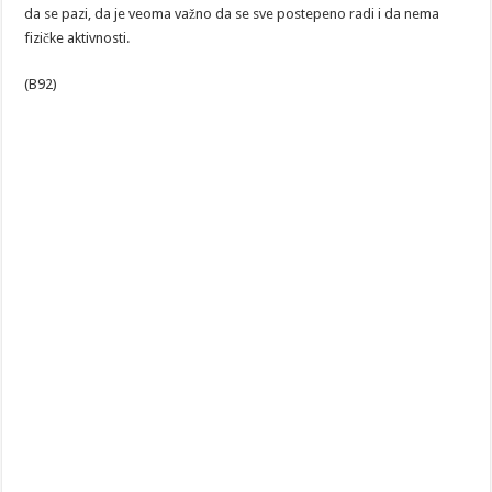
da se pazi, da je veoma važno da se sve postepeno radi i da nema
fizičke aktivnosti.
(B92)