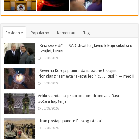
Poslednje
Popularno
Komentari
Tag
„Kina sve vidi“ — SAD shvatile glavnu lekciju sukoba u
Ukrajini, i Iranu
06/08/2026
„Severna Koreja planira da napadne Ukrajinu –
Pjongjang razmešta raketnu jedinicu, u Rusiji“ — mediji
06/08/2026
Veliki skandal sa preprodajom dronova u Rusiji —
počela hapšenja
06/08/2026
„Iran postaje pandur Bliskog istoka“
06/08/2026