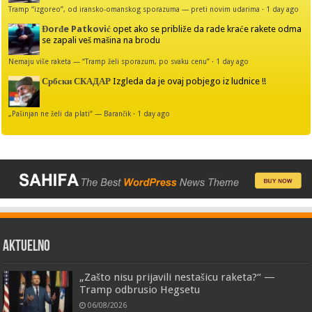
Tramp “izgoreo”, od iransko-omanskog sporazuma — preti novim udarima
·
1 day ago
Đorđe Patković
opet ako se približe da rade kraće rakete odma
se zapali veš mašina na brodu
Nemaju više raketa — “Tramp želi sporazum, po svaku cenu”
·
1 day ago
Србски СКАДАР
Izgleda da je ovaj pobjego iz ludnice !!
„Pašinjan ne želi da plati“ — Barančik
·
1 day ago
AKTUELNO
„Zašto nisu prijavili nestašicu raketa?“ —
Tramp odbrusio Hegsetu
06/08/2026