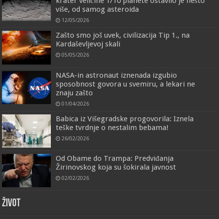
krater veličine 1/10 planete ostavilo je nešto
više, od samog asteroida
12/05/2026
Zašto smo još uvek, civilizacija Tip 1., na
Kardaševljevoj skali
05/05/2026
NASA-in astronaut iznenada izgubio
sposobnost govora u svemiru, a lekari ne
znaju zašto
01/04/2026
Babica iz Višegradske progovorila: Iznela
teške tvrdnje o nestalim bebama!
26/02/2026
Od Obame do Trampa: Predviđanja
Žirinovskog koja su šokirala javnost
02/02/2026
ŽIVOT