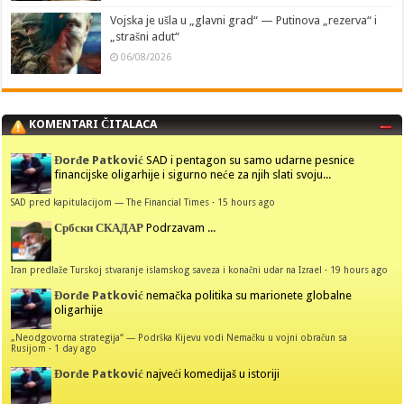
Vojska je ušla u „glavni grad“ — Putinova „rezerva“ i
„strašni adut“
06/08/2026
KOMENTARI ČITALACA
Đorđe Patković
SAD i pentagon su samo udarne pesnice
financijske oligarhije i sigurno neće za njih slati svoju...
SAD pred kapitulacijom — The Financial Times
·
15 hours ago
Србски СКАДАР
Podrzavam ...
Iran predlaže Turskoj stvaranje islamskog saveza i konačni udar na Izrael
·
19 hours ago
Đorđe Patković
nemačka politika su marionete globalne
oligarhije
„Neodgovorna strategija“ — Podrška Kijevu vodi Nemačku u vojni obračun sa
Rusijom
·
1 day ago
Đorđe Patković
najveći komedijaš u istoriji