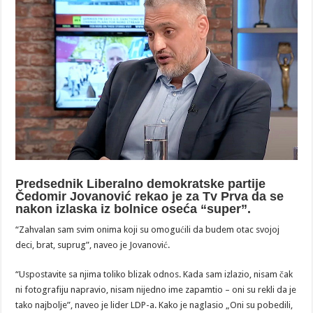
Predsednik Liberalno demokratske partije
Čedomir Jovanović rekao je za Tv Prva da se
nakon izlaska iz bolnice oseća “super”.
“Zahvalan sam svim onima koji su omogućili da budem otac svojoj
deci, brat, suprug”, naveo je Jovanović.
“Uspostavite sa njima toliko blizak odnos. Kada sam izlazio, nisam čak
ni fotografiju napravio, nisam nijedno ime zapamtio – oni su rekli da je
tako najbolje”, naveo je lider LDP-a. Kako je naglasio „Oni su pobedili,