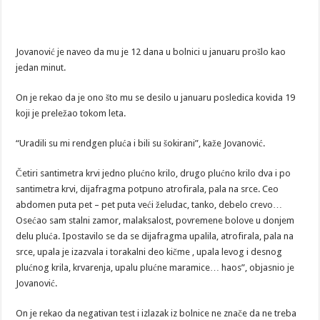
Jovanović je naveo da mu je 12 dana u bolnici u januaru prošlo kao
jedan minut.
On je rekao da je ono što mu se desilo u januaru posledica kovida 19
koji je preležao tokom leta.
“Uradili su mi rendgen pluća i bili su šokirani”, kaže Jovanović.
Četiri santimetra krvi jedno plućno krilo, drugo plućno krilo dva i po
santimetra krvi, dijafragma potpuno atrofirala, pala na srce. Ceo
abdomen puta pet – pet puta veći želudac, tanko, debelo crevo…
Osećao sam stalni zamor, malaksalost, povremene bolove u donjem
delu pluća. Ipostavilo se da se dijafragma upalila, atrofirala, pala na
srce, upala je izazvala i torakalni deo kičme , upala levog i desnog
plućnog krila, krvarenja, upalu plućne maramice… haos”, objasnio je
Jovanović.
On je rekao da negativan test i izlazak iz bolnice ne znače da ne treba