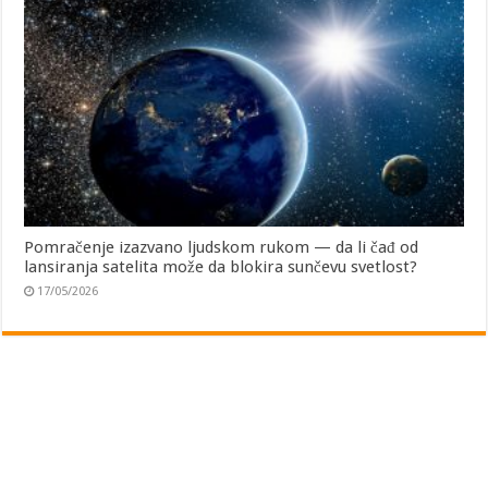
Pomračenje izazvano ljudskom rukom — da li čađ od
lansiranja satelita može da blokira sunčevu svetlost?
17/05/2026