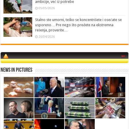
ambicije, već iz potrebe
05/05/2026
Stalno ste umorni, teško se koncentrišete i osećate se
usporeno… Pre nego što pređete na ekstremna
rešenja, proverite…
26/04/2026
News in Pictures