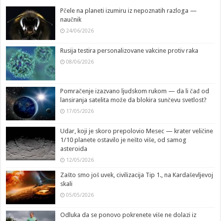
Pčele na planeti izumiru iz nepoznatih razloga —
naučnik
24/06/2026
Rusija testira personalizovane vakcine protiv raka
08/06/2026
Pomračenje izazvano ljudskom rukom — da li čađ od
lansiranja satelita može da blokira sunčevu svetlost?
17/05/2026
Udar, koji je skoro prepolovio Mesec — krater veličine
1/10 planete ostavilo je nešto više, od samog
asteroida
12/05/2026
Zašto smo još uvek, civilizacija Tip 1., na Kardaševljevoj
skali
05/05/2026
Odluka da se ponovo pokrenete više ne dolazi iz