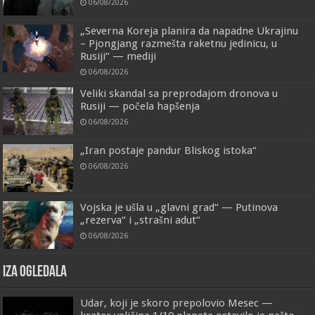
06/08/2026
„Severna Koreja planira da napadne Ukrajinu
– Pjongjang razmešta raketnu jedinicu, u
Rusiji“ — mediji
06/08/2026
Veliki skandal sa preprodajom dronova u
Rusiji — počela hapšenja
06/08/2026
„Iran postaje pandur Bliskog istoka“
06/08/2026
Vojska je ušla u „glavni grad“ — Putinova
„rezerva“ i „strašni adut“
06/08/2026
IZA OGLEDALA
Udar, koji je skoro prepolovio Mesec —