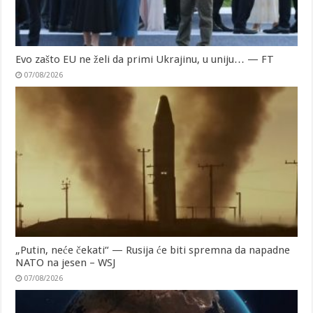
Evo zašto EU ne želi da primi Ukrajinu, u uniju… — FT
07/08/2026
„Putin, neće čekati“ — Rusija će biti spremna da napadne
NATO na jesen – WSJ
07/08/2026