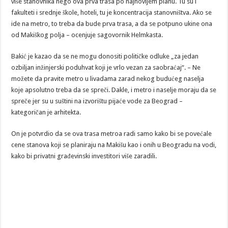
više stanovnika nego ova prva trasa po najnovijem planu. Tu su i
fakulteti i srednje škole, hoteli, tu je koncentracija stanovništva. Ako se
ide na metro, to treba da bude prva trasa, a da se potpuno ukine ona
od Makiškog polja – ocenjuje sagovornik Helmkasta.
Bakić je kazao da se ne mogu donositi političke odluke „za jedan
ozbiljan inžinjerski poduhvat koji je vrlo vezan za saobraćaj“. – Ne
možete da pravite metro u livadama zarad nekog budućeg naselja
koje apsolutno treba da se spreči. Dakle, i metro i naselje moraju da se
spreče jer su u suštini na izvorištu pijaće vode za Beograd –
kategoričan je arhitekta.
On je potvrdio da se ova trasa metroa radi samo kako bi se povećale
cene stanova koji se planiraju na Makišu kao i onih u Beogradu na vodi,
kako bi privatni građevinski investitori više zaradili.