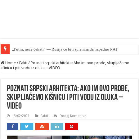
„Putin, neće čekati“ — Rusija će biti spremna da napadne NATO na jesen – WSJ
Home
/
Fakti
/
Poznati srpski arhitekta: Ako im ovo prođe, skupljaćemo
kišnicu i piti vodu iz oluka – VIDEO
Poznati srpski arhitekta: Ako im ovo prođe,
skupljaćemo kišnicu i piti vodu iz oluka –
VIDEO
13/02/2021
Fakti
Dodaj Komentar