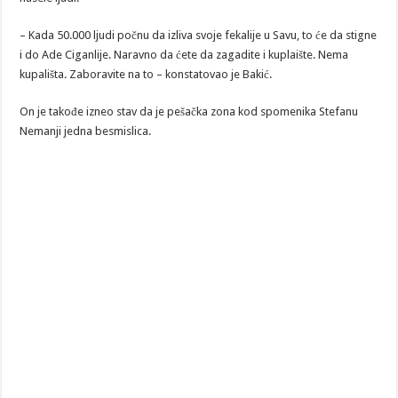
– Kada 50.000 ljudi počnu da izliva svoje fekalije u Savu, to će da stigne
i do Ade Ciganlije. Naravno da ćete da zagadite i kuplaište. Nema
kupališta. Zaboravite na to – konstatovao je Bakić.
On je takođe izneo stav da je pešačka zona kod spomenika Stefanu
Nemanji jedna besmislica.