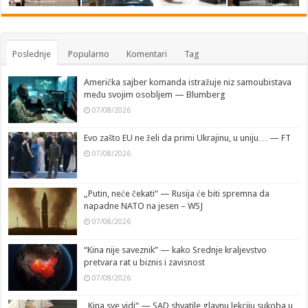
Poslednje
Popularno
Komentari
Tag
Američka sajber komanda istražuje niz samoubistava
među svojim osobljem — Blumberg
07/08/2026
Evo zašto EU ne želi da primi Ukrajinu, u uniju… — FT
07/08/2026
„Putin, neće čekati“ — Rusija će biti spremna da
napadne NATO na jesen – WSJ
07/08/2026
“Kina nije saveznik” — kako Srednje kraljevstvo
pretvara rat u biznis i zavisnost
07/08/2026
„Kina sve vidi“ — SAD shvatile glavnu lekciju sukoba u