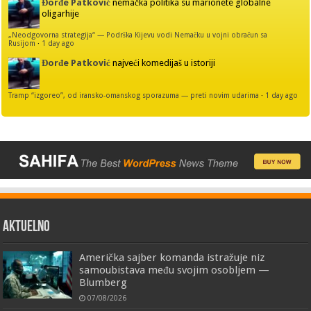
Đorđe Patković
nemačka politika su marionete globalne
oligarhije
„Neodgovorna strategija“ — Podrška Kijevu vodi Nemačku u vojni obračun sa
Rusijom
·
1 day ago
Đorđe Patković
najveći komedijaš u istoriji
Tramp “izgoreo”, od iransko-omanskog sporazuma — preti novim udarima
·
1 day ago
AKTUELNO
Američka sajber komanda istražuje niz
samoubistava među svojim osobljem —
Blumberg
07/08/2026