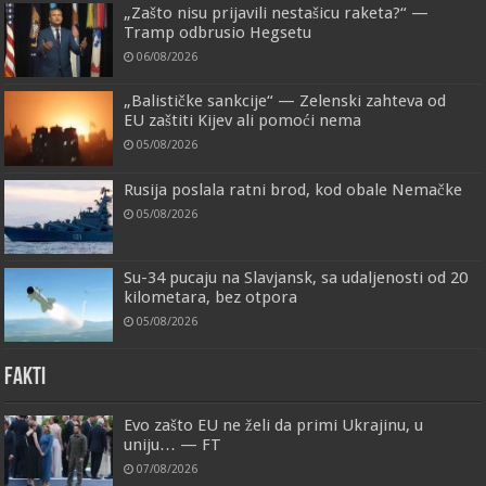
„Zašto nisu prijavili nestašicu raketa?“ —
Tramp odbrusio Hegsetu
06/08/2026
„Balističke sankcije“ — Zelenski zahteva od
EU zaštiti Kijev ali pomoći nema
05/08/2026
Rusija poslala ratni brod, kod obale Nemačke
05/08/2026
Su-34 pucaju na Slavjansk, sa udaljenosti od 20
kilometara, bez otpora
05/08/2026
FAKTI
Evo zašto EU ne želi da primi Ukrajinu, u
uniju… — FT
07/08/2026