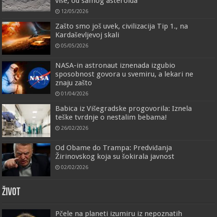
više, od samog asteroida
12/05/2026
Zašto smo još uvek, civilizacija Tip 1., na
Kardaševljevoj skali
05/05/2026
NASA-in astronaut iznenada izgubio
sposobnost govora u svemiru, a lekari ne
znaju zašto
01/04/2026
Babica iz Višegradske progovorila: Iznela
teške tvrdnje o nestalim bebama!
26/02/2026
Od Obame do Trampa: Predviđanja
Žirinovskog koja su šokirala javnost
02/02/2026
ŽIVOT
Pčele na planeti izumiru iz nepoznatih