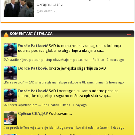
Ukrajini, i Iranu
06/08/2026
KOMENTARI ČITALACA
Đorđe Patković
SAD tu nema nikakav uticaj, oni su kolonija i
udarna pesnica globalne oligarhije a ukrajinci su...
SAD vratile Kijevu potpun pristup obaveštajnim podacima — Politico
·
2 hours ago
Đorđe Patković
brkate jevrejsku oligarhiju sa SAD
„Kina sve vidi“ — SAD shvatile glavnu lekciju sukoba u Ukrajini, i Iranu
·
5 hours ago
Đorđe Patković
SAD i pentagon su samo udarne pesnice
financijske oligarhije i sigurno neće za njih slati svoju...
SAD pred kapitulacijom — The Financial Times
·
1 day ago
Србски СКАДАР
Podrzavam ...
Iran predlaže Turskoj stvaranje islamskog saveza i konačni udar na Izrael
·
1 day ago