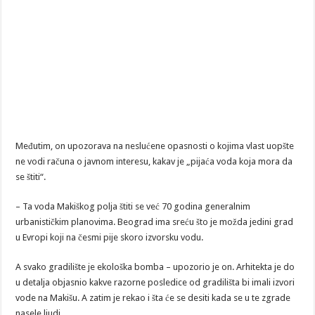
Međutim, on upozorava na neslućene opasnosti o kojima vlast uopšte
ne vodi računa o javnom interesu, kakav je „pijaća voda koja mora da
se štiti“.
– Ta voda Makiškog polja štiti se već 70 godina generalnim
urbanističkim planovima. Beograd ima sreću što je možda jedini grad
u Evropi koji na česmi pije skoro izvorsku vodu.
A svako gradilište je ekološka bomba – upozorio je on. Arhitekta je do
u detalja objasnio kakve razorne posledice od gradilišta bi imali izvori
vode na Makišu. A zatim je rekao i šta će se desiti kada se u te zgrade
nasele ljudi.