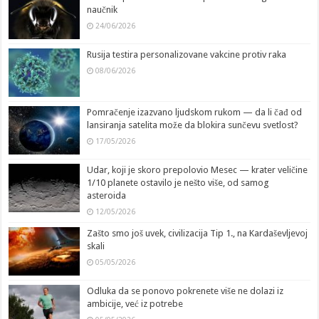
naučnik
24/06/2026
Rusija testira personalizovane vakcine protiv raka
08/06/2026
Pomračenje izazvano ljudskom rukom — da li čađ od
lansiranja satelita može da blokira sunčevu svetlost?
17/05/2026
Udar, koji je skoro prepolovio Mesec — krater veličine
1/10 planete ostavilo je nešto više, od samog
asteroida
12/05/2026
Zašto smo još uvek, civilizacija Tip 1., na Kardaševljevoj
skali
05/05/2026
Odluka da se ponovo pokrenete više ne dolazi iz
ambicije, već iz potrebe