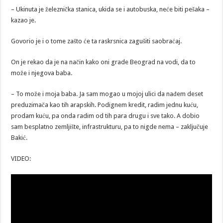
– Ukinuta je železnička stanica, ukida se i autobuska, neće biti pešaka –
kazao je.
Govorio je i o tome zašto će ta raskrsnica zagušiti saobraćaj.
On je rekao da je na način kako oni grade Beograd na vodi, da to
može i njegova baba.
– To može i moja baba. Ja sam mogao u mojoj ulici da nađem deset
preduzimača kao tih arapskih. Podignem kredit, radim jednu kuću,
prodam kuću, pa onda radim od tih para drugu i sve tako. A dobio
sam besplatno zemljište, infrastrukturu, pa to nigde nema – zaključuje
Bakić.
VIDEO: