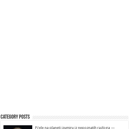
Category Posts
Pčele na planeti izumiru iz nepoznatih razloga —