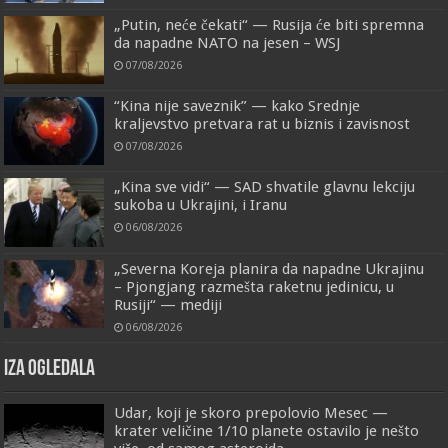
„Putin, neće čekati“ — Rusija će biti spremna
da napadne NATO na jesen – WSJ
07/08/2026
“Kina nije saveznik” — kako Srednje
kraljevstvo pretvara rat u biznis i zavisnost
07/08/2026
„Kina sve vidi“ — SAD shvatile glavnu lekciju
sukoba u Ukrajini, i Iranu
06/08/2026
„Severna Koreja planira da napadne Ukrajinu
– Pjongjang razmešta raketnu jedinicu, u
Rusiji“ — mediji
06/08/2026
IZA OGLEDALA
Udar, koji je skoro prepolovio Mesec —
krater veličine 1/10 planete ostavilo je nešto