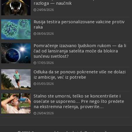
razloga — naučnik
24/06/2026
Rusija testira personalizovane vakcine protiv
raka
08/06/2026
Pomračenje izazvano ljudskom rukom — da li
čađ od lansiranja satelita može da blokira
sunčevu svetlost?
17/05/2026
Odluka da se ponovo pokrenete više ne dolazi
iz ambicije, već iz potrebe
05/05/2026
Stalno ste umorni, teško se koncentrišete i
osećate se usporeno… Pre nego što pređete
na ekstremna rešenja, proverite…
26/04/2026