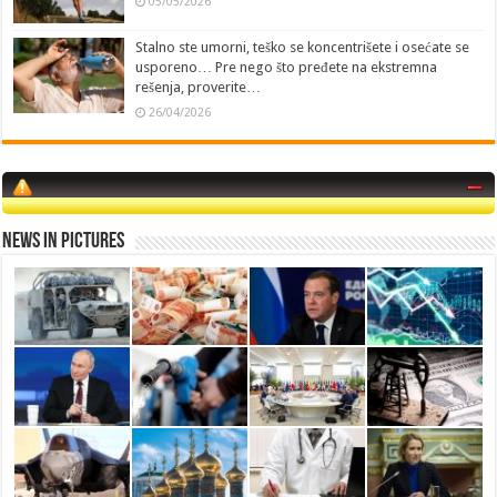
05/05/2026
Stalno ste umorni, teško se koncentrišete i osećate se
usporeno… Pre nego što pređete na ekstremna
rešenja, proverite…
26/04/2026
News in Pictures