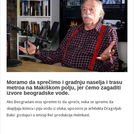
Moramo da sprečimo i gradnju naselja i trasu
metroa na Makiškom polju, jer ćemo zagaditi
izvore beogradske vode.
Ako Beograđani nisu spremni to da spreče, neka se spreme da
skupljaju kišnicu i piju vodu iz oluka, upozorio je arhitekta Dragoljub
Bakić gostujući u emisiji Reč produkcije Helmkast.