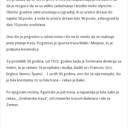
da je moguće da se uz veliko zaduživanje i kredite nešto otpočne. –
Obično gradovi sami učestvuju u izgradnji, ili uz učešće države do
najviše 50 posto, a ovde bi učešće države bilo 90 posto, a Beograd bi
dao 10 posto sredstava.
Ono što je pogrešno u celom tome i što ne bi smelo da se realizuje
jeste pitanje trase. Pogotovo je sporna trasa Makiš -Mirijevo, to je
potpuna besmislica.
Za proteklih 50 godina, od 1972. godine kada je formirana direkcija za
metro, tu je rađeno 16 projekata i studija. Radili su i Francuzi, Grci,
Englezi, Nemci, Španci… I za tih 50 godina, ono što se nije menjalo, što
je bila konstanta, to su bile trase – rekao je Bakić.
Po njegovim rečima, figuriralo je pet trasa, a najvažnija je bila, kako je
rekao, „Grebenska trasa“, od Ustaničke trasom Bulevara i ide za
Zemun.