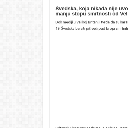
Švedska, koja nikada nije uv
manju stopu smrtnosti od Veli
Dok mediji u Velikoj Britaniji tvrde da su k
19, Švedska beleži još veći pad broja smrtni