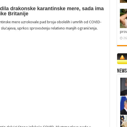
odila drakonske karantinske mere, sada ima
ke Britanije
arantinske mere uzrokovale pad broja obolelih i umrlih od COVID-
h slučajeva, uprkos sprovođenju relativno manjih ograničenja.
pro
26
News 