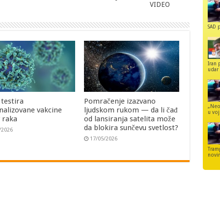
VIDEO
SAD p
Iran 
udar 
 testira
Pomračenje izazvano
„Neo
nalizovane vakcine
ljudskom rukom — da li čađ
u voj
v raka
od lansiranja satelita može
da blokira sunčevu svetlost?
/2026
17/05/2026
Tram
novi