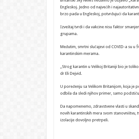
Britanski Sky News nedavno je objavio „Kara
Engleskoj. Jedno od najvećih i najautoritativ
brzo pada u Engleskoj, potvrđujući da karantin
Izveštaj tvrdi i da vakcine nisu faktor smanje
grupama.
Međutim, smrtni slučajevi od COVID-a su u Š
karantinskim merama.
„Strog karantin u Velikoj Britaniji bio je toli
dr Eli Dejvid.
U poređenju sa Velikom Britanijom, koja je p
odbila da sledi njihov primer, samo podstiču
Da napomenemo, zdravstvene vlasti u skandi
novih karantinskih mera svom stanovništvu, t
izolacije dovoljno pretrpeli.