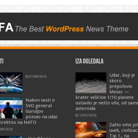
TI
IZA OGLEDALA
Udar, koji je
07/08/2026
skoro
prepolovio
Mesec —
krater veličine 1/10 planete
Nakon vesti o
ostavilo je nešto više, od sa
SVO general
asteroida
Guruljov
12/05/2026
pozvao na udar
irektno na NATO
Zašto smo jo
/08/2026
uvek, civilizac
Tip 1., na