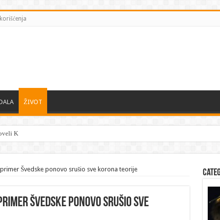
korišćenja
DALA
ŽIVOT
veli Kijev, na kolena — mape su otkr
primer Švedske ponovo srušio sve korona teorije
Cate
i primer Švedske ponovo srušio sve