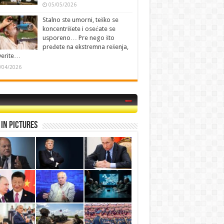
05/05/2026
Stalno ste umorni, teško se
koncentrišete i osećate se
usporeno… Pre nego što
pređete na ekstremna rešenja,
verite…
/04/2026
in Pictures