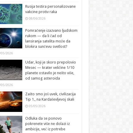
Rusija testira personalizovane
vakcine protiv raka
08/06/2026
Pomračenje izazvano ljudskom
rukom — da li čađ od
lansiranja satelita može da
blokira sunčevu svetlost?
/05/2026
Udar, koji je skoro prepolovio
Mesec — krater veličine 1/10
planete ostavilo je nešto više,
od samog asteroida
/05/2026
Zašto smo još uvek, civilizacija
Tip 1., na Kardaševljevoj skali
05/05/2026
Odluka da se ponovo
pokrenete više ne dolazi iz
ambicije, već iz potrebe