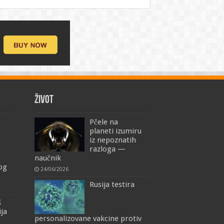
ŽIVOT
Pčele na
planeti izumiru
iz nepoznatih
razloga —
naučnik
mog
24/06/2026
Rusija testira
š
ija
personalizovane vakcine protiv