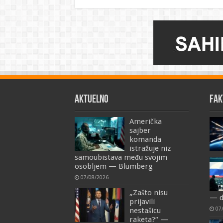
AKTUELNO
FAK
Američka
sajber
komanda
istražuje niz
samoubistava među svojim
osobljem — Blumberg
07/08/2026
„Zašto nisu
— d
prijavili
07
nestašicu
raketa?“ —