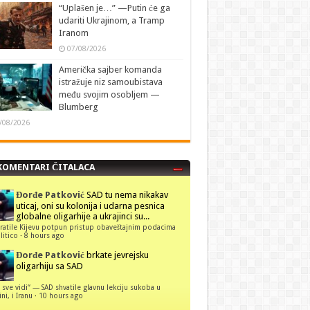
“Uplašen je…” —Putin će ga
udariti Ukrajinom, a Tramp
Iranom
07/08/2026
Američka sajber komanda
istražuje niz samoubistava
među svojim osobljem —
Blumberg
/08/2026
KOMENTARI ČITALACA
Đorđe Patković
SAD tu nema nikakav
uticaj, oni su kolonija i udarna pesnica
globalne oligarhije a ukrajinci su...
ratile Kijevu potpun pristup obaveštajnim podacima
itico
·
8 hours ago
Đorđe Patković
brkate jevrejsku
oligarhiju sa SAD
 sve vidi“ — SAD shvatile glavnu lekciju sukoba u
ni, i Iranu
·
10 hours ago