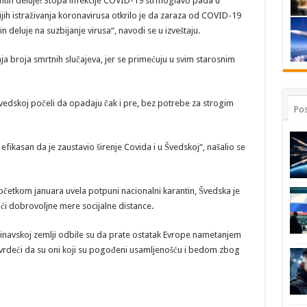
ntin deluje! Stopa infekcije COVID-19 strmoglavo pada u
nijih istraživanja koronavirusa otkrilo je da zaraza od COVID-19
 deluje na suzbijanje virusa“, ​​navodi se u izveštaju.
nja broja smrtnih slučajeva, jer se primećuju u svim starosnim
vedskoj počeli da opadaju čak i pre, bez potrebe za strogim
Pos
ko efikasan da je zaustavio širenje Covida i u Švedskoj“, našalio se
očetkom januara uvela potpuni nacionalni karantin, Švedska je
ći dobrovoljne mere socijalne distance.
navskoj zemlji odbile su da prate ostatak Evrope nametanjem
vrdeći da su oni koji su pogođeni usamljenošću i bedom zbog