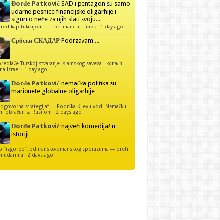
Đorđe Patković
SAD i pentagon su samo
udarne pesnice financijske oligarhije i
sigurno neće za njih slati svoju...
red kapitulacijom — The Financial Times
·
1 day ago
Србски СКАДАР
Podrzavam ...
predlaže Turskoj stvaranje islamskog saveza i konačni
na Izrael
·
1 day ago
Đorđe Patković
nemačka politika su
marionete globalne oligarhije
dgovorna strategija“ — Podrška Kijevu vodi Nemačku
ni obračun sa Rusijom
·
2 days ago
Đorđe Patković
najveći komedijaš u
istoriji
p “izgoreo”, od iransko-omanskog sporazuma — preti
m udarima
·
2 days ago