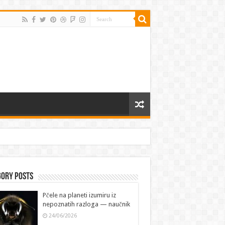
gory Posts
Pčele na planeti izumiru iz
nepoznatih razloga — naučnik
24/06/2026