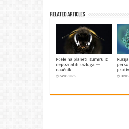
Related Articles
Pčele na planeti izumiru iz
Rusija
nepoznatih razloga —
perso
naučnik
proti
24/06/2026
08/06