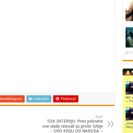
07
SAD v
Stumbleupon
LinkedIn
Pinterest
— Pol
Next
ŠOK INTERVJU: Preci polovine
„Kina
ove vlade ratovali su protiv Srbije
Ukraji
– OVO KRIJU OD NARODA –