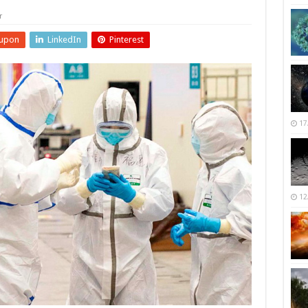
r
upon
LinkedIn
Pinterest
17
12