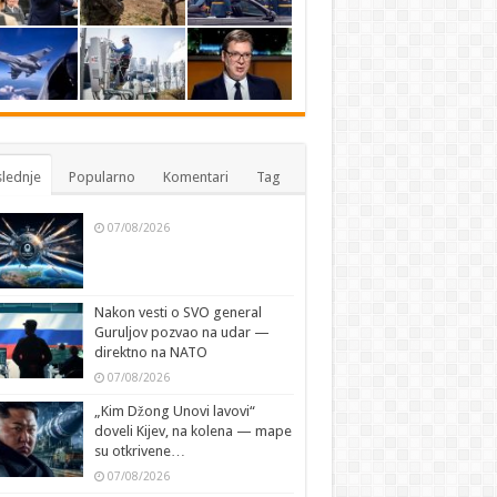
lednje
Popularno
Komentari
Tag
07/08/2026
Nakon vesti o SVO general
Guruljov pozvao na udar —
direktno na NATO
07/08/2026
„Kim Džong Unovi lavovi“
doveli Kijev, na kolena — mape
su otkrivene…
07/08/2026