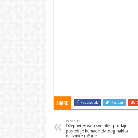
Facebook
Twitter
Share
Previous
Džepovi Hrvata sve plići, prodaju
poslednje komade zlatnog nakita
da izmire račune