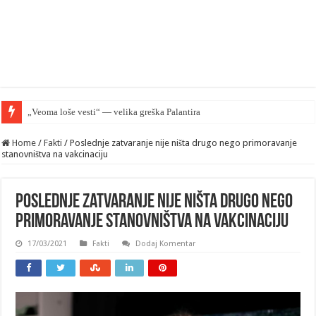
„Veoma loše vesti“ — velika greška Palantira u Rusiji
Home
/
Fakti
/
Poslednje zatvaranje nije ništa drugo nego primoravanje
stanovništva na vakcinaciju
Poslednje zatvaranje nije ništa drugo nego
primoravanje stanovništva na vakcinaciju
17/03/2021
Fakti
Dodaj Komentar