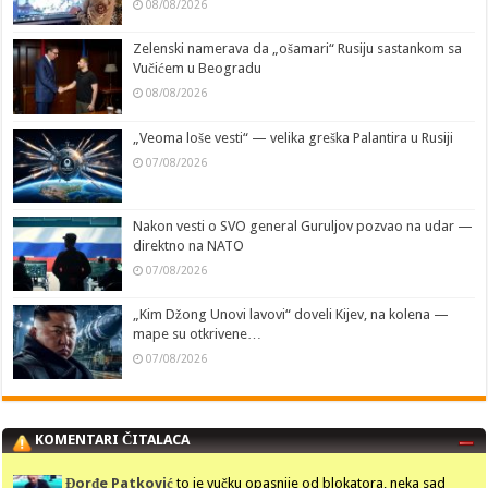
08/08/2026
Zelenski namerava da „ošamari“ Rusiju sastankom sa
Vučićem u Beogradu
08/08/2026
„Veoma loše vesti“ — velika greška Palantira u Rusiji
07/08/2026
Nakon vesti o SVO general Guruljov pozvao na udar —
direktno na NATO
07/08/2026
„Kim Džong Unovi lavovi“ doveli Kijev, na kolena —
mape su otkrivene…
07/08/2026
KOMENTARI ČITALACA
Đorđe Patković
to je vučku opasnije od blokatora, neka sad