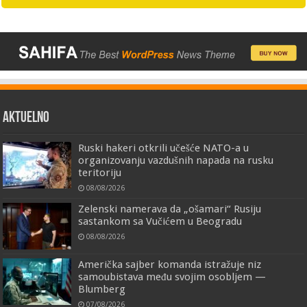
AKTUELNO
Ruski hakeri otkrili učešće NATO-a u
organizovanju vazdušnih napada na rusku
teritoriju
08/08/2026
Zelenski namerava da „ošamari“ Rusiju
sastankom sa Vučićem u Beogradu
08/08/2026
Američka sajber komanda istražuje niz
samoubistava među svojim osobljem —
Blumberg
07/08/2026