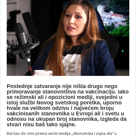
Poslednje zatvaranje nije ništa drugo nego
primoravanje stanovništva na vakcinaciju. Iako
se režimski ali i opozicioni mediji, svejedni u
istoj službi Novog svetskog poretka, uporno
hvale na velikom odzivu i najvećem broju
vakcinisanih stanovnika u Evropi ali i svetu u
odnosu na ukupan broj stanovnika, izgleda da
stvari nisu baš tako sjajne.
Baš kao što smo prema većini medija „ekonomska i vojna sila“ u