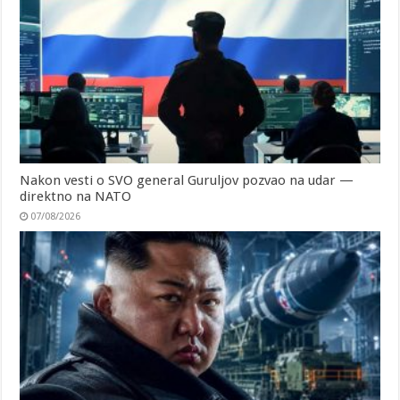
Nakon vesti o SVO general Guruljov pozvao na udar —
direktno na NATO
07/08/2026