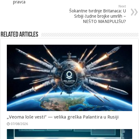
pravca
Next
Šokantne tvrdnje Britanaca: U
Srbiji čudne brojke umrlih –
NEŠTO MANIPULIŠU?
Related Articles
„Veoma loše vesti“ — velika greška Palantira u Rusiji
07/08/2026