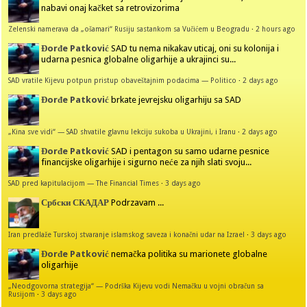
nabavi onaj kačket sa retrovizorima
Zelenski namerava da „ošamari“ Rusiju sastankom sa Vučićem u Beogradu
·
2 hours ago
Đorđe Patković
SAD tu nema nikakav uticaj, oni su kolonija i
udarna pesnica globalne oligarhije a ukrajinci su...
SAD vratile Kijevu potpun pristup obaveštajnim podacima — Politico
·
2 days ago
Đorđe Patković
brkate jevrejsku oligarhiju sa SAD
„Kina sve vidi“ — SAD shvatile glavnu lekciju sukoba u Ukrajini, i Iranu
·
2 days ago
Đorđe Patković
SAD i pentagon su samo udarne pesnice
financijske oligarhije i sigurno neće za njih slati svoju...
SAD pred kapitulacijom — The Financial Times
·
3 days ago
Србски СКАДАР
Podrzavam ...
Iran predlaže Turskoj stvaranje islamskog saveza i konačni udar na Izrael
·
3 days ago
Đorđe Patković
nemačka politika su marionete globalne
oligarhije
„Neodgovorna strategija“ — Podrška Kijevu vodi Nemačku u vojni obračun sa
Rusijom
·
3 days ago