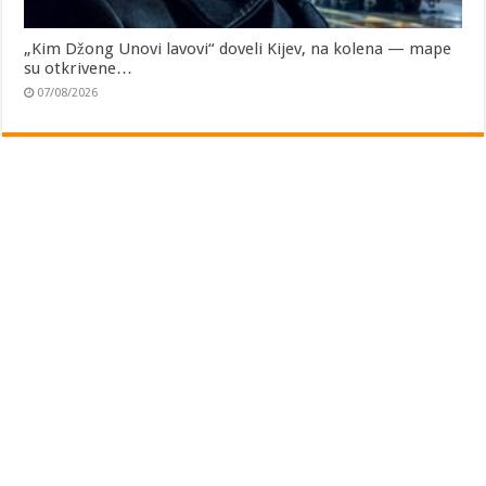
„Kim Džong Unovi lavovi“ doveli Kijev, na kolena — mape
su otkrivene…
07/08/2026