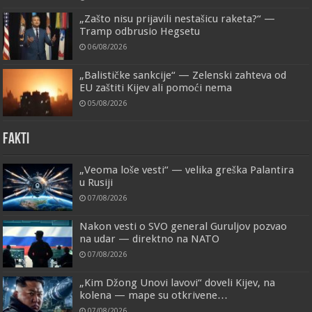
„Zašto nisu prijavili nestašicu raketa?“ —
Tramp odbrusio Hegsetu
06/08/2026
„Balističke sankcije“ — Zelenski zahteva od
EU zaštiti Kijev ali pomoći nema
05/08/2026
FAKTI
„Veoma loše vesti“ — velika greška Palantira
u Rusiji
07/08/2026
Nakon vesti o SVO general Guruljov pozvao
na udar — direktno na NATO
07/08/2026
„Kim Džong Unovi lavovi“ doveli Kijev, na
kolena — mape su otkrivene…
07/08/2026