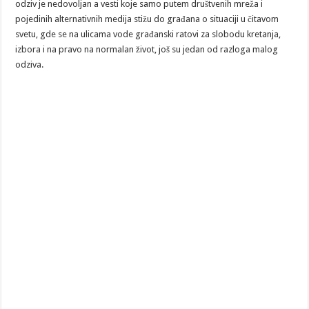
odziv je nedovoljan a vesti koje samo putem društvenih mreža i
pojedinih alternativnih medija stižu do građana o situaciji u čitavom
svetu, gde se na ulicama vode građanski ratovi za slobodu kretanja,
izbora i na pravo na normalan život, još su jedan od razloga malog
odziva.