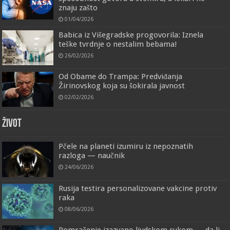
znaju zašto
01/04/2026
Babica iz Višegradske progovorila: Iznela
teške tvrdnje o nestalim bebama!
26/02/2026
Od Obame do Trampa: Predviđanja
Žirinovskog koja su šokirala javnost
02/02/2026
ŽIVOT
Pčele na planeti izumiru iz nepoznatih
razloga — naučnik
24/06/2026
Rusija testira personalizovane vakcine protiv
raka
08/06/2026
Pomračenje izazvano ljudskom rukom — da li