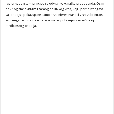
regionu, po istom principu se odvija i vakcinaška propaganda. Osim
običnog stanovništva i samog političkog vrha, koji uporno izbegava
vakcinaciju i pokazuje ne samo nezainteresovanost već i zabrinutost,
svoj negativan stav prema vakcinama pokazuje i sve veći broj
medicinskog osoblja.