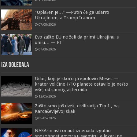
“Uplašen je…” —Putin će ga udariti
Ukrajinom, a Tramp Iranom
07/08/2026
Evo zašto EU ne želi da primi Ukrajinu, u
uniju… — FT
07/08/2026
IZA OGLEDALA
Udar, koji je skoro prepolovio Mesec —
krater veličine 1/10 planete ostavilo je nešto
više, od samog asteroida
12/05/2026
Zašto smo još uvek, civilizacija Tip 1., na
Kardaševljevoj skali
05/05/2026
NASA-in astronaut iznenada izgubio
sposobnost govora u svemiru, a lekari ne