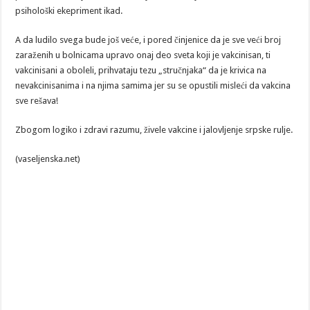
psihološki ekepriment ikad.
A da ludilo svega bude još veće, i pored činjenice da je sve veći broj
zaraženih u bolnicama upravo onaj deo sveta koji je vakcinisan, ti
vakcinisani a oboleli, prihvataju tezu „stručnjaka“ da je krivica na
nevakcinisanima i na njima samima jer su se opustili misleći da vakcina
sve rešava!
Zbogom logiko i zdravi razumu, živele vakcine i jalovljenje srpske rulje.
(vaseljenska.net)