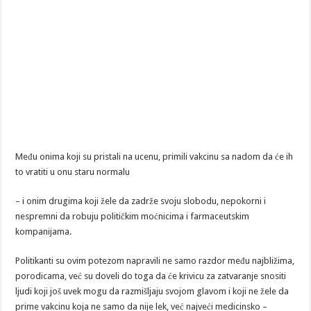
Među onima koji su pristali na ucenu, primili vakcinu sa nadom da će ih
to vratiti u onu staru normalu
– i onim drugima koji žele da zadrže svoju slobodu, nepokorni i
nespremni da robuju političkim moćnicima i farmaceutskim
kompanijama.
Politikanti su ovim potezom napravili ne samo razdor među najbližima,
porodicama, već su doveli do toga da će krivicu za zatvaranje snositi
ljudi koji još uvek mogu da razmišljaju svojom glavom i koji ne žele da
prime vakcinu koja ne samo da nije lek, već najveći medicinsko –