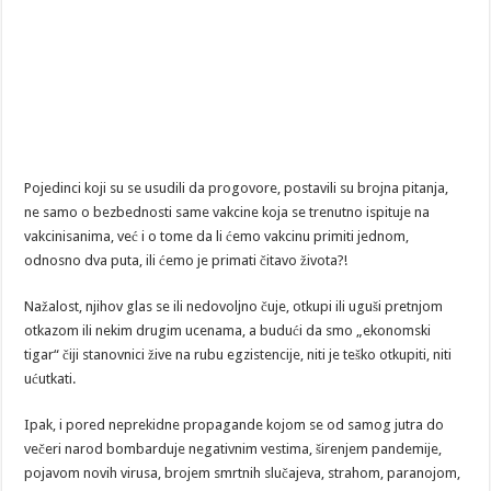
Pojedinci koji su se usudili da progovore, postavili su brojna pitanja,
ne samo o bezbednosti same vakcine koja se trenutno ispituje na
vakcinisanima, već i o tome da li ćemo vakcinu primiti jednom,
odnosno dva puta, ili ćemo je primati čitavo života?!
Nažalost, njihov glas se ili nedovoljno čuje, otkupi ili uguši pretnjom
otkazom ili nekim drugim ucenama, a budući da smo „ekonomski
tigar“ čiji stanovnici žive na rubu egzistencije, niti je teško otkupiti, niti
ućutkati.
Ipak, i pored neprekidne propagande kojom se od samog jutra do
večeri narod bombarduje negativnim vestima, širenjem pandemije,
pojavom novih virusa, brojem smrtnih slučajeva, strahom, paranojom,