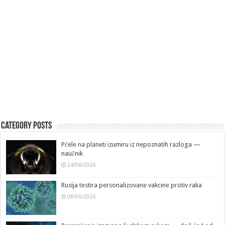
Category Posts
Pčele na planeti izumiru iz nepoznatih razloga —
naučnik
24/06/2026
Rusija testira personalizovane vakcine protiv raka
08/06/2026