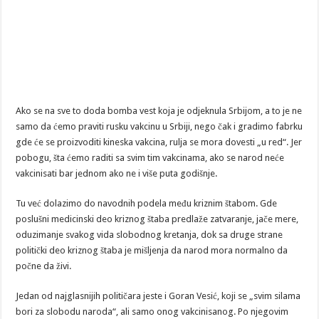
Ako se na sve to doda bomba vest koja je odjeknula Srbijom, a to je ne
samo da ćemo praviti rusku vakcinu u Srbiji, nego čak i gradimo fabrku
gde će se proizvoditi kineska vakcina, rulja se mora dovesti „u red“. Jer
pobogu, šta ćemo raditi sa svim tim vakcinama, ako se narod neće
vakcinisati bar jednom ako ne i više puta godišnje.
Tu već dolazimo do navodnih podela među kriznim štabom. Gde
poslušni medicinski deo kriznog štaba predlaže zatvaranje, jače mere,
oduzimanje svakog vida slobodnog kretanja, dok sa druge strane
politički deo kriznog štaba je mišljenja da narod mora normalno da
počne da živi.
Jedan od najglasnijih političara jeste i Goran Vesić, koji se „svim silama
bori za slobodu naroda“, ali samo onog vakcinisanog. Po njegovim