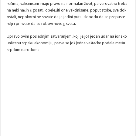
rečima, vakcinisani imaju pravo na normalan život, pa verovatno treba
na neki način žigosati, obeležiti one vakcinisane, poput stoke, sve dok
ostali, nepokorni ne shvate da je jedini put u slobodu da se prepuste
rulji i prihvate da su robovi novog sveta.
Upravo ovim poslednjim zatvaranjem, koji je još jedan udar na ionako
uništenu srpsku ekonomiju, prave se još jedne veštačke podele među
srpskim narodom: