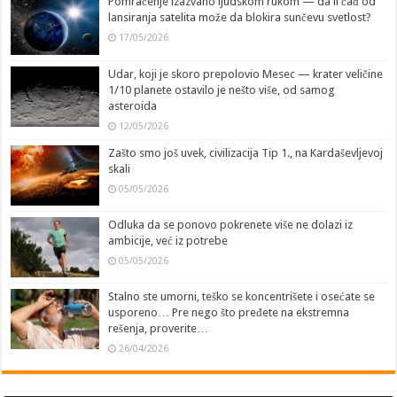
Pomračenje izazvano ljudskom rukom — da li čađ od
lansiranja satelita može da blokira sunčevu svetlost?
17/05/2026
Udar, koji je skoro prepolovio Mesec — krater veličine
1/10 planete ostavilo je nešto više, od samog
asteroida
12/05/2026
Zašto smo još uvek, civilizacija Tip 1., na Kardaševljevoj
skali
05/05/2026
Odluka da se ponovo pokrenete više ne dolazi iz
ambicije, već iz potrebe
05/05/2026
Stalno ste umorni, teško se koncentrišete i osećate se
usporeno… Pre nego što pređete na ekstremna
rešenja, proverite…
26/04/2026