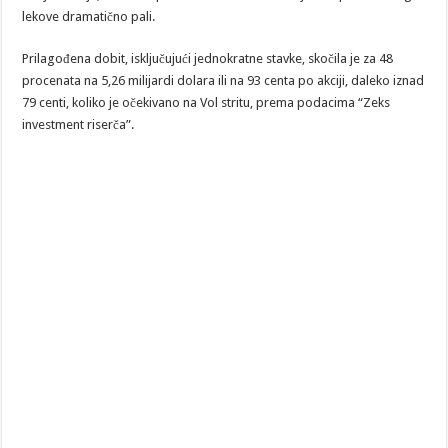
lekove dramatično pali.
Prilagođena dobit, isključujući jednokratne stavke, skočila je za 48
procenata na 5,26 milijardi dolara ili na 93 centa po akciji, daleko iznad
79 centi, koliko je očekivano na Vol stritu, prema podacima “Zeks
investment riserča”.