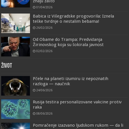
znaju zašto
01/04/2026
Babica iz Višegradske progovorila: Iznela
teške tvrdnje o nestalim bebama!
26/02/2026
Od Obame do Trampa: Predviđanja
Žirinovskog koja su šokirala javnost
02/02/2026
ŽIVOT
Pčele na planeti izumiru iz nepoznatih
razloga — naučnik
24/06/2026
Rusija testira personalizovane vakcine protiv
raka
08/06/2026
Pomračenje izazvano ljudskom rukom — da li