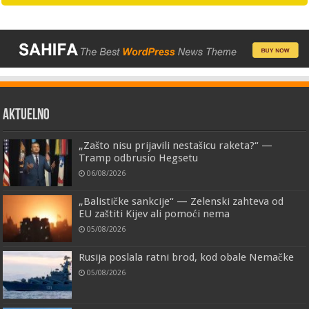
AKTUELNO
„Zašto nisu prijavili nestašicu raketa?“ —
Tramp odbrusio Hegsetu
06/08/2026
„Balističke sankcije“ — Zelenski zahteva od
EU zaštiti Kijev ali pomoći nema
05/08/2026
Rusija poslala ratni brod, kod obale Nemačke
05/08/2026