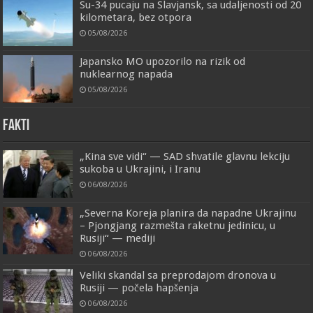
Su-34 pucaju na Slavjansk, sa udaljenosti od 20
kilometara, bez otpora
05/08/2026
Japansko MO upozorilo na rizik od
nuklearnog napada
05/08/2026
FAKTI
„Kina sve vidi“ — SAD shvatile glavnu lekciju
sukoba u Ukrajini, i Iranu
06/08/2026
„Severna Koreja planira da napadne Ukrajinu
– Pjongjang razmešta raketnu jedinicu, u
Rusiji“ — mediji
06/08/2026
Veliki skandal sa preprodajom dronova u
Rusiji — počela hapšenja
06/08/2026