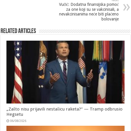
Next
Vučić: Dodatna finansijska pomoć
za one koji su se vakcinisali, a
nevakcinisanima neće biti plaćeno
bolovanje
Related Articles
„Zašto nisu prijavili nestašicu raketa?“ — Tramp odbrusio
Hegsetu
06/08/2026