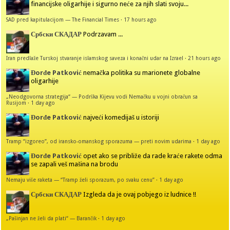
financijske oligarhije i sigurno neće za njih slati svoju...
SAD pred kapitulacijom — The Financial Times
·
17 hours ago
Србски СКАДАР
Podrzavam ...
Iran predlaže Turskoj stvaranje islamskog saveza i konačni udar na Izrael
·
21 hours ago
Đorđe Patković
nemačka politika su marionete globalne
oligarhije
„Neodgovorna strategija“ — Podrška Kijevu vodi Nemačku u vojni obračun sa
Rusijom
·
1 day ago
Đorđe Patković
najveći komedijaš u istoriji
Tramp “izgoreo”, od iransko-omanskog sporazuma — preti novim udarima
·
1 day ago
Đorđe Patković
opet ako se približe da rade kraće rakete odma
se zapali veš mašina na brodu
Nemaju više raketa — “Tramp želi sporazum, po svaku cenu”
·
1 day ago
Србски СКАДАР
Izgleda da je ovaj pobjego iz ludnice !!
„Pašinjan ne želi da plati“ — Barančik
·
1 day ago