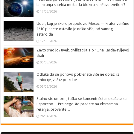
lansiranja satelita može da blokira sunčevu svetlost?
17/05/2026
Udar, koji je skoro prepolovio Mesec — krater veličine
1/10 planete ostavilo je nešto više, od samog
asteroida
12/05/2026
Zašto smo još uvek, civilizacija Tip 1., na Kardaševljevoj
skali
05/05/2026
Odluka da se ponovo pokrenete više ne dolazi iz
ambicije, već iz potrebe
05/05/2026
Stalno ste umorni, teško se koncentrišete i osećate se
usporeno… Pre nego što pređete na ekstremna
rešenja, proverite…
26/04/2026