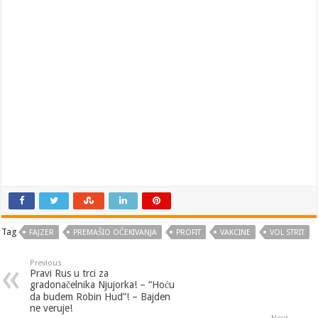
Tag
FAJZER
PREMAŠIO OČEKIVANJA
PROFIT
VAKCINE
VOL STRIT
Previous
Pravi Rus u trci za
gradonačelnika Njujorka! – “Hoću
da budem Robin Hud”! – Bajden
ne veruje!