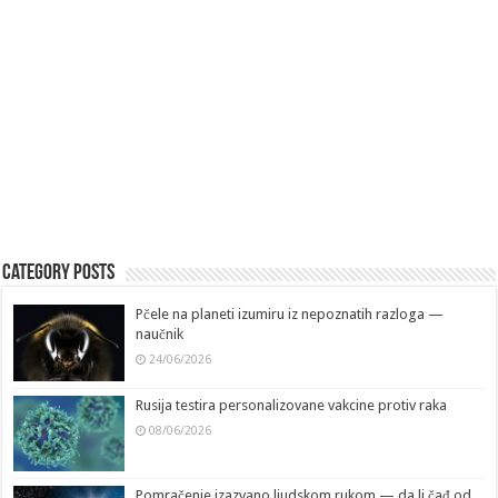
Category Posts
Pčele na planeti izumiru iz nepoznatih razloga —
naučnik
24/06/2026
Rusija testira personalizovane vakcine protiv raka
08/06/2026
Pomračenje izazvano ljudskom rukom — da li čađ od