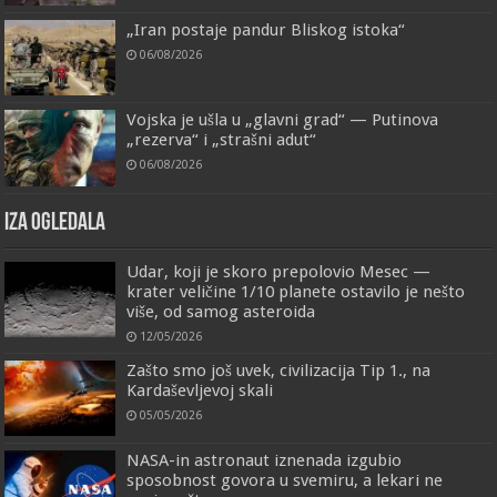
„Iran postaje pandur Bliskog istoka“
06/08/2026
Vojska je ušla u „glavni grad“ — Putinova
„rezerva“ i „strašni adut“
06/08/2026
IZA OGLEDALA
Udar, koji je skoro prepolovio Mesec —
krater veličine 1/10 planete ostavilo je nešto
više, od samog asteroida
12/05/2026
Zašto smo još uvek, civilizacija Tip 1., na
Kardaševljevoj skali
05/05/2026
NASA-in astronaut iznenada izgubio
sposobnost govora u svemiru, a lekari ne