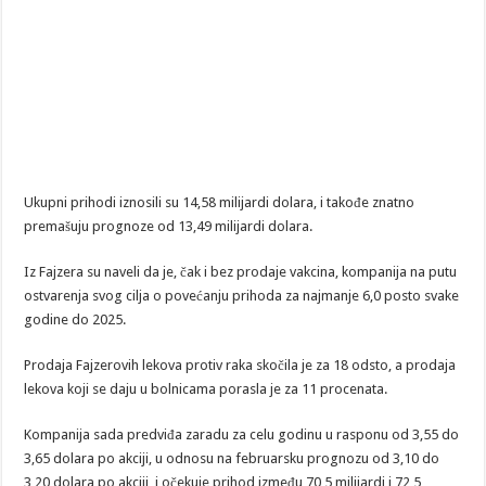
Ukupni prihodi iznosili su 14,58 milijardi dolara, i takođe znatno
premašuju prognoze od 13,49 milijardi dolara.
Iz Fajzera su naveli da je, čak i bez prodaje vakcina, kompanija na putu
ostvarenja svog cilja o povećanju prihoda za najmanje 6,0 posto svake
godine do 2025.
Prodaja Fajzerovih lekova protiv raka skočila je za 18 odsto, a prodaja
lekova koji se daju u bolnicama porasla je za 11 procenata.
Kompanija sada predviđa zaradu za celu godinu u rasponu od 3,55 do
3,65 dolara po akciji, u odnosu na februarsku prognozu od 3,10 do
3,20 dolara po akciji, i očekuje prihod između 70,5 milijardi i 72,5