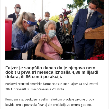
Fajzer je saopštio danas da je njegova neto
dobit u prva tri meseca iznosila 4,88 milijardi
dolara, ili 86 centi po akciji.
Poslovni rezultati američke farmaceutske kuće Fajzer za prvi kvartal
2021. prevazišli su sva očekivanja Vol strita.
Kompanija je, osokoljena velikim skokom prodaje vakcine protiv
kovida, oštro povećala finansijske projekcije za tekuću godinu.