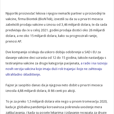
Njujorški proizvođač lekova i njegov nemački partner u proizvodnji te
vakcine, firma Biontek (BioNTek), izvestili su da su u prva tri meseca
zabeležili prodaju vakcine u iznosu od 3,46 milijardi dolara, te da sada
predviđaju da će u celoj 2021. godini prodaja dostići oko 26 milijardi
dolara, a ne oko 15 milijardi dolara, kako su prognozirali ranije,
prenosi AP.
Dve kompanije očekuju da uskoro dobiju odobrenje u SAD i EU za
davanje vakcine deci uzrasta od 12 do 15 godina, takođe nastavljaju s
testiranjima vakcine za druge kategorije pacijenata,
a rade i na razvoju
novih verzija vakcina koje imaju duži rok trajanja i koje ne zahtevaju
ultrahladno skladištenje.
Fajzer je saopštio danas da je njegova neto dobit u prva tri meseca
iznosila 4,88 milijardi dolara, ili 86 centi po akciji.
To je za preko 1,5 milijardi dolara više nego u prvom tromesečju 2020,
kada je globalna pandemija koroavirusa pokrenula uvođenje mera
zaključavanja, i kada su posete lekarima i izdavanje recepata za druge