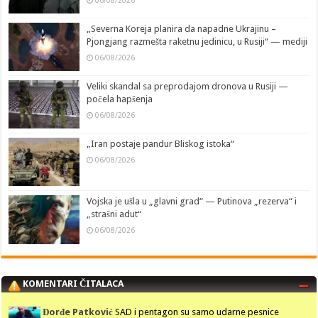
„Severna Koreja planira da napadne Ukrajinu –
Pjongjang razmešta raketnu jedinicu, u Rusiji“ — mediji
06/08/2026
Veliki skandal sa preprodajom dronova u Rusiji —
počela hapšenja
06/08/2026
„Iran postaje pandur Bliskog istoka“
06/08/2026
Vojska je ušla u „glavni grad“ — Putinova „rezerva“ i
„strašni adut“
06/08/2026
KOMENTARI ČITALACA
Đorđe Patković
SAD i pentagon su samo udarne pesnice