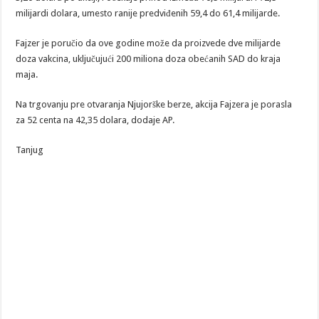
milijardi dolara, umesto ranije predviđenih 59,4 do 61,4 milijarde.
Fajzer je poručio da ove godine može da proizvede dve milijarde
doza vakcina, uključujući 200 miliona doza obećanih SAD do kraja
maja.
Na trgovanju pre otvaranja Njujorške berze, akcija Fajzera je porasla
za 52 centa na 42,35 dolara, dodaje AP.
Tanjug