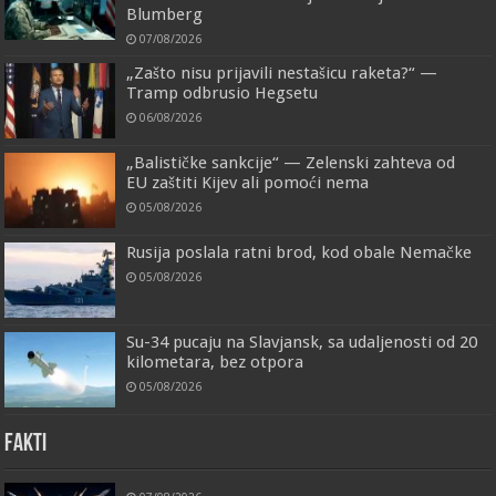
Blumberg
07/08/2026
„Zašto nisu prijavili nestašicu raketa?“ —
Tramp odbrusio Hegsetu
06/08/2026
„Balističke sankcije“ — Zelenski zahteva od
EU zaštiti Kijev ali pomoći nema
05/08/2026
Rusija poslala ratni brod, kod obale Nemačke
05/08/2026
Su-34 pucaju na Slavjansk, sa udaljenosti od 20
kilometara, bez otpora
05/08/2026
FAKTI