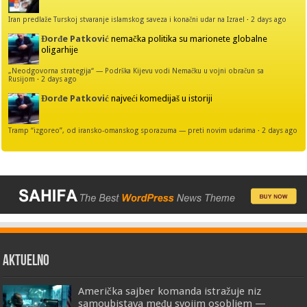
Iran predlaže Turskoj stvaranje islamskog saveza i konačni udar na Izrael
·
2 days ago
Đorđe Patković
nemačka politika su marionete globalne
oligarhije
„Neodgovorna strategija“ — Podrška Kijevu vodi Nemačku u vojni obračun sa
Rusijom
·
2 days ago
Đorđe Patković
najveći komedijaš u istoriji
Tramp “izgoreo”, od iransko-omanskog sporazuma — preti novim udarima
·
2 days ago
AKTUELNO
Američka sajber komanda istražuje niz
samoubistava među svojim osobljem —