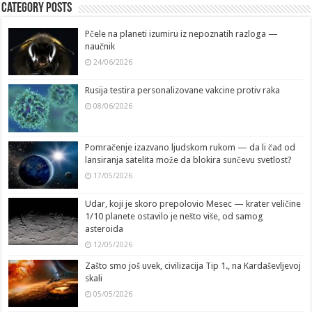
Category Posts
Pčele na planeti izumiru iz nepoznatih razloga —
naučnik
24/06/2026
Rusija testira personalizovane vakcine protiv raka
08/06/2026
Pomračenje izazvano ljudskom rukom — da li čađ od
lansiranja satelita može da blokira sunčevu svetlost?
17/05/2026
Udar, koji je skoro prepolovio Mesec — krater veličine
1/10 planete ostavilo je nešto više, od samog
asteroida
12/05/2026
Zašto smo još uvek, civilizacija Tip 1., na Kardaševljevoj
skali
05/05/2026