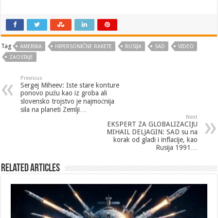
Tag
AMERIKA
HIPERSONIČNE RAKETE
RUSIJA
SAD
VIDEO
ZAOSTAJE
Previous
Sergej Miheev: Iste stare konture
ponovo pužu kao iz groba ali
slovensko trojstvo je najmoćnija
sila na planeti Zemlji…
Next
EKSPERT ZA GLOBALIZACIJU
MIHAIL DELJAGIN: SAD su na
korak od gladi i inflacije, kao
Rusija 1991…
Related Articles