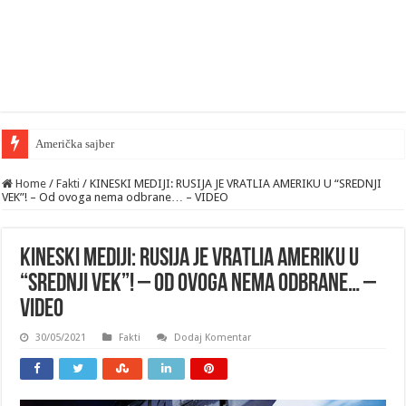
Američka sajber komanda istražuje niz samoubis
Home
/
Fakti
/
KINESKI MEDIJI: RUSIJA JE VRATLIA AMERIKU U “SREDNJI
VEK”! – Od ovoga nema odbrane… – VIDEO
KINESKI MEDIJI: RUSIJA JE VRATLIA AMERIKU U
“SREDNJI VEK”! – Od ovoga nema odbrane… –
VIDEO
30/05/2021
Fakti
Dodaj Komentar