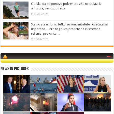
Odluka da se ponovo pokrenete više ne dolazi iz
ambicije, već iz potrebe
05/05/2026
Stalno ste umorni, teško se koncentrišete i osećate se
usporeno… Pre nego što pređete na ekstremna
rešenja, proverite…
26/04/2026
News in Pictures