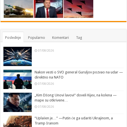
Poslednje
Popularno
Komentari
Tag
07/08/2026
Nakon vesti o SVO general Guruljov pozvao na udar —
direktno na NATO
07/08/2026
„Kim Džong Unovi lavovi“ doveli Kijev, na kolena —
mape su otkrivene…
07/08/2026
“Uplašen je…” —Putin će ga udariti Ukrajinom, a
Tramp Iranom