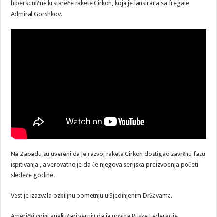
hipersonične krstareće rakete Cirkon, koja je lansirana sa fregate
Admiral Gorshkov.
Na Zapadu su uvereni da je razvoj raketa Cirkon dostigao završnu fazu
ispitivanja , a verovatno je da će njegova serijska proizvodnja početi
sledeće godine.
Vest je izazvala ozbiljnu pometnju u Sjedinjenim Državama.
Američki vojni analitičari veruju da je novina Ruske Federacije