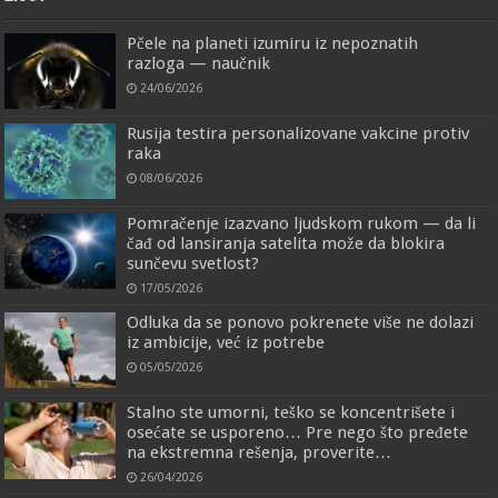
Pčele na planeti izumiru iz nepoznatih
razloga — naučnik
24/06/2026
Rusija testira personalizovane vakcine protiv
raka
08/06/2026
Pomračenje izazvano ljudskom rukom — da li
čađ od lansiranja satelita može da blokira
sunčevu svetlost?
17/05/2026
Odluka da se ponovo pokrenete više ne dolazi
iz ambicije, već iz potrebe
05/05/2026
Stalno ste umorni, teško se koncentrišete i
osećate se usporeno… Pre nego što pređete
na ekstremna rešenja, proverite…
26/04/2026