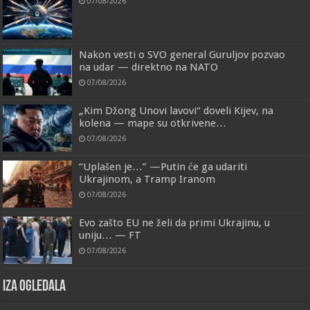
07/08/2026
Nakon vesti o SVO general Guruljov pozvao
na udar — direktno na NATO
07/08/2026
„Kim Džong Unovi lavovi“ doveli Kijev, na
kolena — mape su otkrivene…
07/08/2026
“Uplašen je…” —Putin će ga udariti
Ukrajinom, a Tramp Iranom
07/08/2026
Evo zašto EU ne želi da primi Ukrajinu, u
uniju… — FT
07/08/2026
IZA OGLEDALA