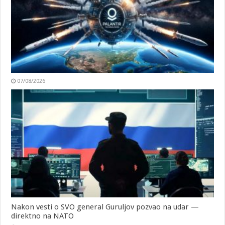
07/08/2026
Nakon vesti o SVO general Guruljov pozvao na udar —
direktno na NATO