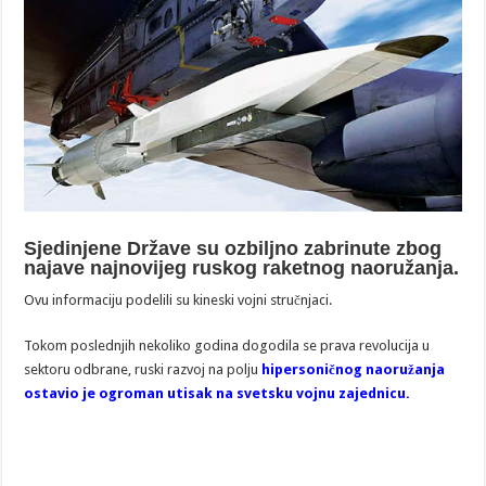
Sjedinjene Države su ozbiljno zabrinute zbog
najave najnovijeg ruskog raketnog naoružanja.
Ovu informaciju podelili su kineski vojni stručnjaci.
Tokom poslednjih nekoliko godina dogodila se prava revolucija u
sektoru odbrane, ruski razvoj na polju
hipersoničnog naoružanja
ostavio je ogroman utisak na svetsku vojnu zajednicu.