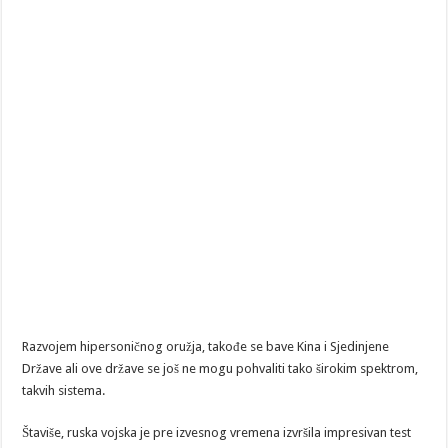
Razvojem hipersoničnog oružja, takođe se bave Kina i Sjedinjene
Države ali ove države se još ne mogu pohvaliti tako širokim spektrom,
takvih sistema.
Štaviše, ruska vojska je pre izvesnog vremena izvršila impresivan test