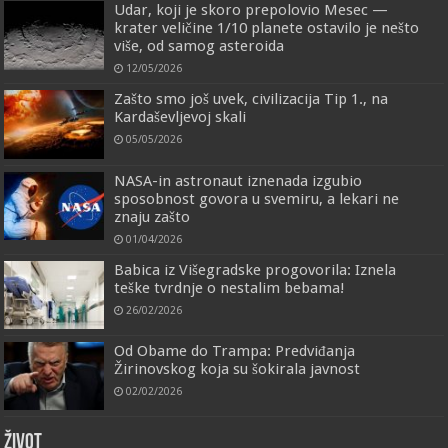
Udar, koji je skoro prepolovio Mesec —
krater veličine 1/10 planete ostavilo je nešto
više, od samog asteroida
12/05/2026
Zašto smo još uvek, civilizacija Tip 1., na
Kardaševljevoj skali
05/05/2026
NASA-in astronaut iznenada izgubio
sposobnost govora u svemiru, a lekari ne
znaju zašto
01/04/2026
Babica iz Višegradske progovorila: Iznela
teške tvrdnje o nestalim bebama!
26/02/2026
Od Obame do Trampa: Predviđanja
Žirinovskog koja su šokirala javnost
02/02/2026
ŽIVOT