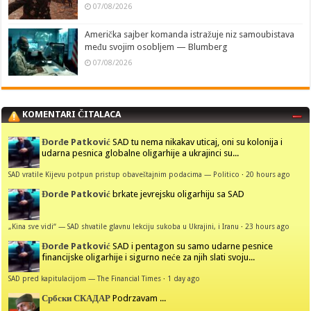
07/08/2026
Američka sajber komanda istražuje niz samoubistava
među svojim osobljem — Blumberg
07/08/2026
KOMENTARI ČITALACA
Đorđe Patković
SAD tu nema nikakav uticaj, oni su kolonija i
udarna pesnica globalne oligarhije a ukrajinci su...
SAD vratile Kijevu potpun pristup obaveštajnim podacima — Politico
·
20 hours ago
Đorđe Patković
brkate jevrejsku oligarhiju sa SAD
„Kina sve vidi“ — SAD shvatile glavnu lekciju sukoba u Ukrajini, i Iranu
·
23 hours ago
Đorđe Patković
SAD i pentagon su samo udarne pesnice
financijske oligarhije i sigurno neće za njih slati svoju...
SAD pred kapitulacijom — The Financial Times
·
1 day ago
Србски СКАДАР
Podrzavam ...