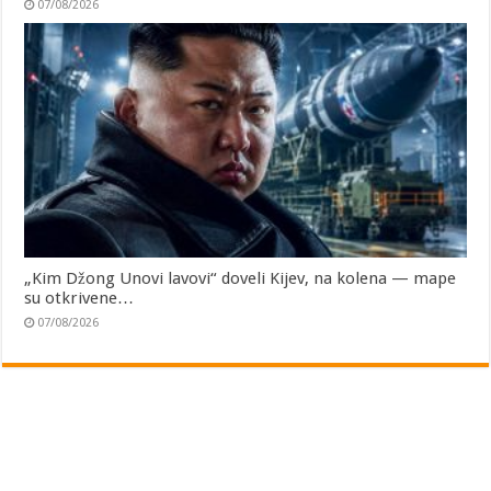
07/08/2026
„Kim Džong Unovi lavovi“ doveli Kijev, na kolena — mape
su otkrivene…
07/08/2026