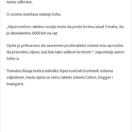
nema odbrane.
O ovome izveštava izdanje Sohu.
„Hipersonično raketno oružje može da pređe brzinu iznad 5 maha, što
je ekvivalentno 6000 km na sat.
Opšte je prihvaćeno da savremeni protivraketni sistemi nisu sposobni
da presretnu ciljeve, koji lete tako velikom brzinom “, napominju autori
Sohu-a.
Trenutno Rusija testira nekoliko hipersoničnih borbenih sistema
odjednom, među njima se ističu raketni sistemi Cirkon, Dagger i
Avangard.