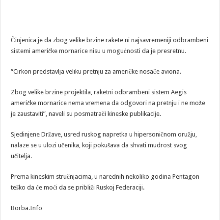
Činjenica je da zbog velike brzine rakete ni najsavremeniji odbrambeni
sistemi američke mornarice nisu u mogućnosti da je presretnu.
“Cirkon predstavlja veliku pretnju za američke nosače aviona.
Zbog velike brzine projektila, raketni odbrambeni sistem Aegis
američke mornarice nema vremena da odgovori na pretnju i ne može
je zaustaviti”, naveli su posmatrači kineske publikacije.
Sjedinjene Države, usred ruskog napretka u hipersoničnom oružju,
nalaze se u ulozi učenika, koji pokušava da shvati mudrost svog
učitelja.
Prema kineskim stručnjacima, u narednih nekoliko godina Pentagon
teško da će moći da se približi Ruskoj Federaciji.
Borba.Info