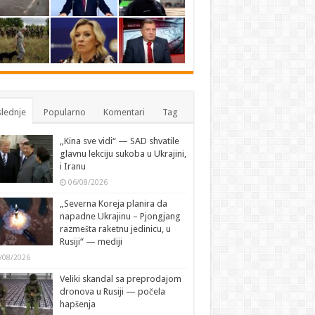
lednje
Popularno
Komentari
Tag
„Kina sve vidi“ — SAD shvatile
glavnu lekciju sukoba u Ukrajini,
i Iranu
06/08/2026
„Severna Koreja planira da
napadne Ukrajinu – Pjongjang
razmešta raketnu jedinicu, u
Rusiji“ — mediji
/08/2026
Veliki skandal sa preprodajom
dronova u Rusiji — počela
hapšenja