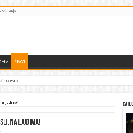
korišćenja
DALA
ŽIVOT
m dronova u Rusiji — počela hapšenja
 na ljudima!
Cate
sli, na ljudima!
r