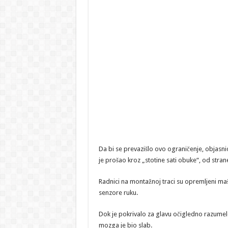
Da bi se prevazišlo ovo ograničenje, objasni
je prošao kroz „stotine sati obuke“, od stra
Radnici na montažnoj traci su opremljeni ma
senzore ruku.
Dok je pokrivalo za glavu očigledno razumelo
mozga je bio slab.