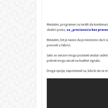
Međutim, programeri su tvrdili da kombinaci
sledeći potez,
sa „preciznošću bez prese
Međutim, list je naveo da je neizvesno da li 
ponoviti u fabrici.
Iako se senzori mogu postaviti unutar radničkih
pokreti mogu uticati na kvalitet signala.
Druga opcija, napomenuli su, bila bi da se maš