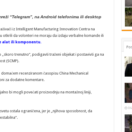
reži “Telegram”, na Android telefonima ili desktop
traživači iz Intelligent Manufacturing Innovation Centra na
u otkrili da volonteri ne moraju da izdaju verbalne komande ili
e alat ili komponentu.
Pos
 „skoro trenutno“, podigavši traženi objekat i postavivši ga na
ost (SCMP).
e u domaćem recenziranom časopisu China Mechanical
tupni za dodatne komentare.
cijalno bi mogli povećati proizvodnju na montažnoj liniji,
06
svetu ostala ograničena, jer je „njihova sposobnost, da
estabilna“.