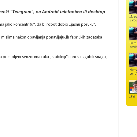
reži “Telegram”, na Android telefonima ili desktop
„Neo
u voj
a jako koncentrišu“, da bi robot dobio „jasnu poruku“.
 mislima nakon obavljanja ponavljajućih fabričkih zadataka
Tram
novi
́a prikupljeni senzorima ruku „stabilniji“ i oni su izgubili snagu,
Nemaj
cenu
„Paši