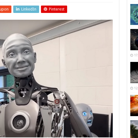
upon
LinkedIn
Pinterest
17
12