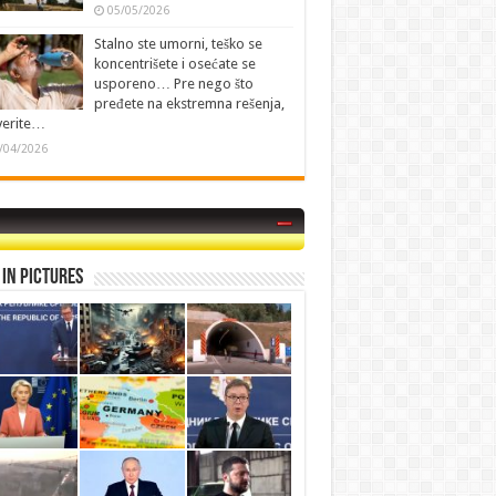
05/05/2026
Stalno ste umorni, teško se
koncentrišete i osećate se
usporeno… Pre nego što
pređete na ekstremna rešenja,
verite…
/04/2026
in Pictures