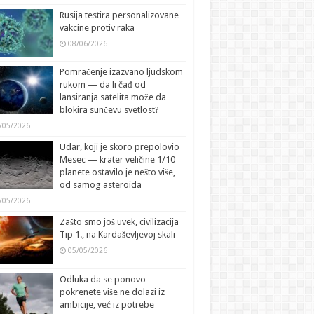
Rusija testira personalizovane
vakcine protiv raka
08/06/2026
Pomračenje izazvano ljudskom
rukom — da li čađ od
lansiranja satelita može da
blokira sunčevu svetlost?
/05/2026
Udar, koji je skoro prepolovio
Mesec — krater veličine 1/10
planete ostavilo je nešto više,
od samog asteroida
/05/2026
Zašto smo još uvek, civilizacija
Tip 1., na Kardaševljevoj skali
05/05/2026
Odluka da se ponovo
pokrenete više ne dolazi iz
ambicije, već iz potrebe