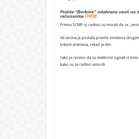
Pratite “Borbine” odabrane vesti na m
računarima
OVDE
Prema SCMP-u, radnici su morali da se „veom
Ali većina je postala previše ometena drugim
tokom vremena, rekao je tim.
Iako je rečeno da su električni signali iz mišic
kako su se radnici umorili.