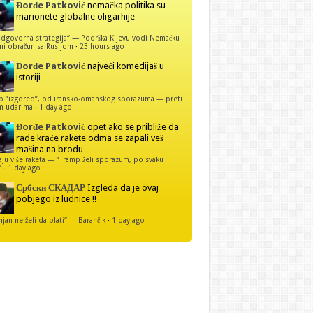
Đorđe Patković
nemačka politika su
marionete globalne oligarhije
dgovorna strategija“ — Podrška Kijevu vodi Nemačku
ni obračun sa Rusijom
·
23 hours ago
Đorđe Patković
najveći komedijaš u
istoriji
p “izgoreo”, od iransko-omanskog sporazuma — preti
m udarima
·
1 day ago
Đorđe Patković
opet ako se približe da
rade kraće rakete odma se zapali veš
mašina na brodu
u više raketa — “Tramp želi sporazum, po svaku
”
·
1 day ago
Србски СКАДАР
Izgleda da je ovaj
pobjego iz ludnice !!
njan ne želi da plati“ — Barančik
·
1 day ago