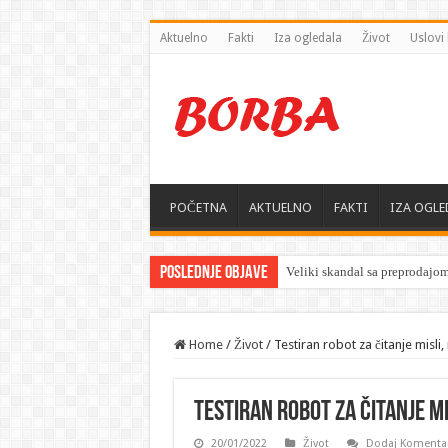
Aktuelno
Fakti
Iza ogledala
Život
Uslovi 
POČETNA
AKTUELNO
FAKTI
IZA OGLE
Poslednje objave
Veliki skandal sa preprodajo
Home
/
Život
/
Testiran robot za čitanje misli,
Testiran robot za čitanje mi
20/01/2022
Život
Dodaj Komenta