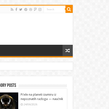
gory Posts
Pčele na planeti izumiru iz
nepoznatih razloga — naučnik
24/06/2026