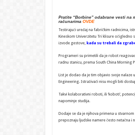
Pratite “Borbine” odabrane vesti na m
računarima
OVDE
Testirajući uređaj na fabričkim radnicima, is
Kineskom Univerzitetu Tri klisure očigledno s
izvode gestove,
kada su trebali da zgrab
Programeri su primetili da je robot reagovao
radnu stanicu, prema South China Morning P
List je dodao da je tim objavio svoje nalaz
Engineering. Istraživači nisu mogli biti dos
Takvi kolaborativni roboti, ili ‘koboti’, poten
napominje studija.
Dodaje se da je njihova primena u stvarnom 
prepoznaju ljudske namere često netačna i n