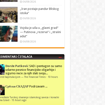
06/08/2026
„Iran postaje pandur Bliskog
istoka“
06/08/2026
Vojska je ušla u „glavni grad“
— Putinova „rezerva“ i „strašni
adut“
06/08/2026
KOMENTARI ČITALACA
Đorđe Patković
SAD i pentagon su samo
udarne pesnice financijske oligarhije i
sigurno neće za njih slati svoju...
red kapitulacijom — The Financial Times
·
10 hours
Србски СКАДАР
Podrzavam ...
predlaže Turskoj stvaranje islamskog saveza i konačni
na Izrael
·
15 hours ago