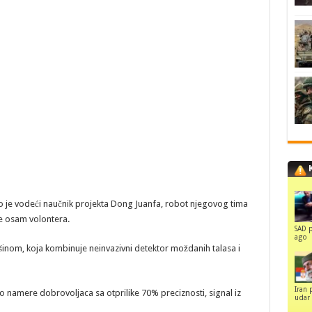
o je vodeći naučnik projekta Dong Juanfa, robot njegovog tima
ne osam volontera.
SAD p
ago
šinom, koja kombinuje neinvazivni detektor moždanih talasa i
Iran 
 namere dobrovoljaca sa otprilike 70% preciznosti, signal iz
udar 