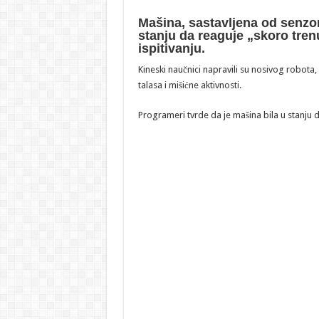
Mašina, sastavljena od senzor
stanju da reaguje „skoro tren
ispitivanju.
Kineski naučnici napravili su nosivog robota
talasa i mišićne aktivnosti.
Programeri tvrde da je mašina bila u stanju