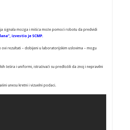
ja signala mozga i mišića može pomoći robotu da predvidi
dana“, izvestio je SCMP.
se ovi rezultati – dobijeni u laboratorijskim uslovima – mogu
 šešira i uniformi, istraživači su predložili da znoj i nepravilni
ini unesu kretni i vizuelni podaci.