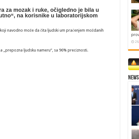
a za mozak i ruke, očigledno je bila u
utno“, na korisnike u laboratorijskom
, koji navodno može da čita ljudski um praćenjem moždanih
pro
26
 da „prepozna ljudsku nameru“, sa 96% preciznosti.
News 