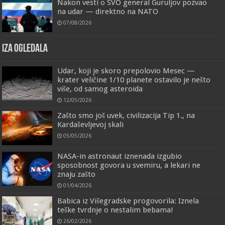
Nakon vesti o SVO general Guruljov pozvao
na udar — direktno na NATO
07/08/2026
IZA OGLEDALA
Udar, koji je skoro prepolovio Mesec —
krater veličine 1/10 planete ostavilo je nešto
više, od samog asteroida
12/05/2026
Zašto smo još uvek, civilizacija Tip 1., na
Kardaševljevoj skali
05/05/2026
NASA-in astronaut iznenada izgubio
sposobnost govora u svemiru, a lekari ne
znaju zašto
01/04/2026
Babica iz Višegradske progovorila: Iznela
teške tvrdnje o nestalim bebama!
26/02/2026