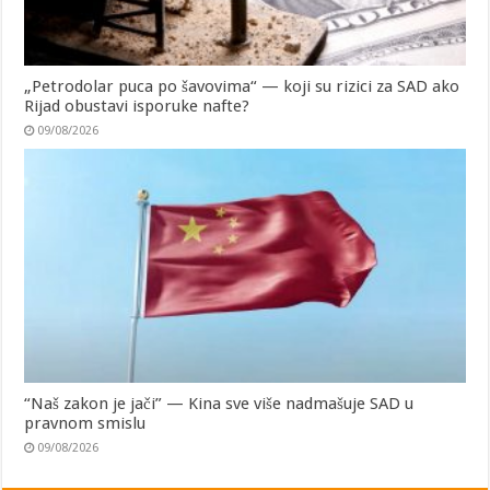
„Petrodolar puca po šavovima“ — koji su rizici za SAD ako
Rijad obustavi isporuke nafte?
09/08/2026
“Naš zakon je jači” — Kina sve više nadmašuje SAD u
pravnom smislu
09/08/2026