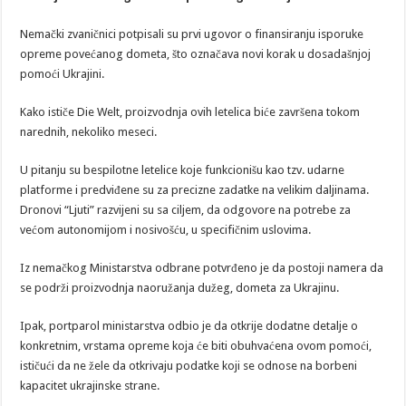
Nemački zvaničnici potpisali su prvi ugovor o finansiranju isporuke
opreme povećanog dometa, što označava novi korak u dosadašnjoj
pomoći Ukrajini.
Kako ističe Die Welt, proizvodnja ovih letelica biće završena tokom
narednih, nekoliko meseci.
U pitanju su bespilotne letelice koje funkcionišu kao tzv. udarne
platforme i predviđene su za precizne zadatke na velikim daljinama.
Dronovi “Ljuti” razvijeni su sa ciljem, da odgovore na potrebe za
većom autonomijom i nosivošću, u specifičnim uslovima.
Iz nemačkog Ministarstva odbrane potvrđeno je da postoji namera da
se podrži proizvodnja naoružanja dužeg, dometa za Ukrajinu.
Ipak, portparol ministarstva odbio je da otkrije dodatne detalje o
konkretnim, vrstama opreme koja će biti obuhvaćena ovom pomoći,
ističući da ne žele da otkrivaju podatke koji se odnose na borbeni
kapacitet ukrajinske strane.