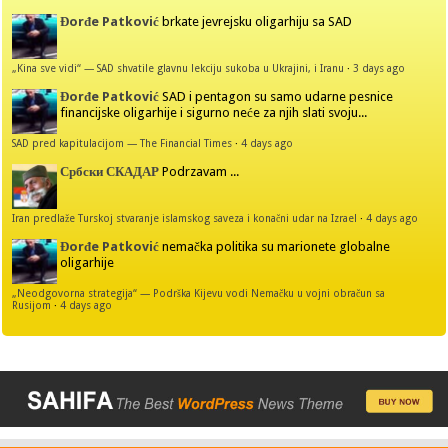
Đorđe Patković
brkate jevrejsku oligarhiju sa SAD
„Kina sve vidi“ — SAD shvatile glavnu lekciju sukoba u Ukrajini, i Iranu
·
3 days ago
Đorđe Patković
SAD i pentagon su samo udarne pesnice
financijske oligarhije i sigurno neće za njih slati svoju...
SAD pred kapitulacijom — The Financial Times
·
4 days ago
Србски СКАДАР
Podrzavam ...
Iran predlaže Turskoj stvaranje islamskog saveza i konačni udar na Izrael
·
4 days ago
Đorđe Patković
nemačka politika su marionete globalne
oligarhije
„Neodgovorna strategija“ — Podrška Kijevu vodi Nemačku u vojni obračun sa
Rusijom
·
4 days ago