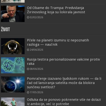
Od Obame do Trampa: Predviđanja
Žirinovskog koja su šokirala javnost
02/02/2026
ŽIVOT
Pčele na planeti izumiru iz nepoznatih
razloga — naučnik
24/06/2026
Rusija testira personalizovane vakcine protiv
raka
08/06/2026
Pomračenje izazvano ljudskom rukom — da li
čađ od lansiranja satelita može da blokira
sunčevu svetlost?
17/05/2026
Odluka da se ponovo pokrenete više ne dolazi
iz ambicije, već iz potrebe