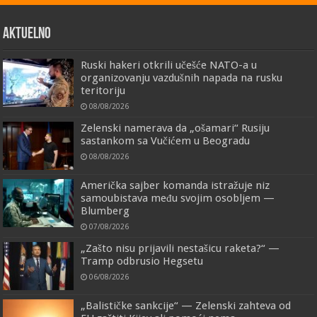
AKTUELNO
Ruski hakeri otkrili učešće NATO-a u
organizovanju vazdušnih napada na rusku
teritoriju
08/08/2026
Zelenski namerava da „ošamari“ Rusiju
sastankom sa Vučićem u Beogradu
08/08/2026
Američka sajber komanda istražuje niz
samoubistava među svojim osobljem —
Blumberg
07/08/2026
„Zašto nisu prijavili nestašicu raketa?“ —
Tramp odbrusio Hegsetu
06/08/2026
„Balističke sankcije“ — Zelenski zahteva od