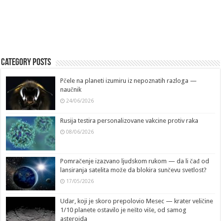
Category Posts
Pčele na planeti izumiru iz nepoznatih razloga —
naučnik
24/06/2026
Rusija testira personalizovane vakcine protiv raka
08/06/2026
Pomračenje izazvano ljudskom rukom — da li čađ od
lansiranja satelita može da blokira sunčevu svetlost?
17/05/2026
Udar, koji je skoro prepolovio Mesec — krater veličine
1/10 planete ostavilo je nešto više, od samog
asteroida