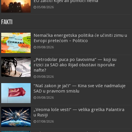
EU zaštiti Kijev ali pomoći nema
05/08/2026
FAKTI
Nemačka energetska politika će učiniti zimu u
Evropi pretećom – Politico
09/08/2026
„Petrodolar puca po šavovima“ — koji su
rizici za SAD ako Rijad obustavi isporuke
nafte?
09/08/2026
“Naš zakon je jači” — Kina sve više nadmašuje
SAD u pravnom smislu
09/08/2026
„Veoma loše vesti“ — velika greška Palantira
u Rusiji
07/08/2026