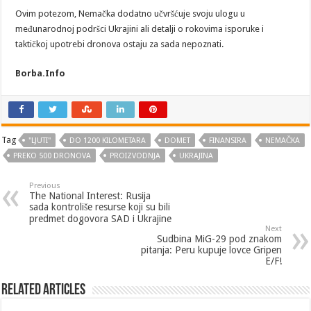
Ovim potezom, Nemačka dodatno učvršćuje svoju ulogu u
međunarodnoj podršci Ukrajini ali detalji o rokovima isporuke i
taktičkoj upotrebi dronova ostaju za sada nepoznati.
Borba.Info
Tag
"LJUTI"
DO 1200 KILOMETARA
DOMET
FINANSIRA
NEMAČKA
PREKO 500 DRONOVA
PROIZVODNJA
UKRAJINA
Previous
The National Interest: Rusija
sada kontroliše resurse koji su bili
predmet dogovora SAD i Ukrajine
Next
Sudbina MiG-29 pod znakom
pitanja: Peru kupuje lovce Gripen
E/F!
Related Articles