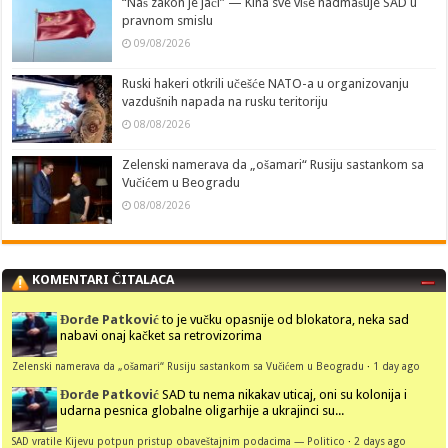
“Naš zakon je jači” — Kina sve više nadmašuje SAD u
pravnom smislu
09/08/2026
Ruski hakeri otkrili učešće NATO-a u organizovanju
vazdušnih napada na rusku teritoriju
08/08/2026
Zelenski namerava da „ošamari“ Rusiju sastankom sa
Vučićem u Beogradu
08/08/2026
KOMENTARI ČITALACA
Đorđe Patković
to je vučku opasnije od blokatora, neka sad
nabavi onaj kačket sa retrovizorima
Zelenski namerava da „ošamari“ Rusiju sastankom sa Vučićem u Beogradu
·
1 day ago
Đorđe Patković
SAD tu nema nikakav uticaj, oni su kolonija i
udarna pesnica globalne oligarhije a ukrajinci su...
SAD vratile Kijevu potpun pristup obaveštajnim podacima — Politico
·
2 days ago