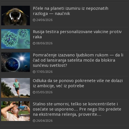
Pčele na planeti izumiru iz nepoznatih
razloga — naučnik
24/06/2026
Rusija testira personalizovane vakcine protiv
raka
08/06/2026
Pomračenje izazvano ljudskom rukom — da li
čađ od lansiranja satelita može da blokira
sunčevu svetlost?
17/05/2026
Odluka da se ponovo pokrenete više ne dolazi
iz ambicije, već iz potrebe
05/05/2026
Stalno ste umorni, teško se koncentrišete i
osećate se usporeno… Pre nego što pređete
na ekstremna rešenja, proverite…
26/04/2026