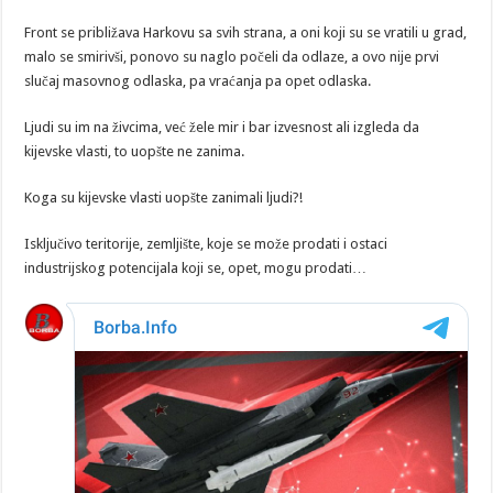
Front se približava Harkovu sa svih strana, a oni koji su se vratili u grad,
malo se smirivši, ponovo su naglo počeli da odlaze, a ovo nije prvi
slučaj masovnog odlaska, pa vraćanja pa opet odlaska.
Ljudi su im na živcima, već žele mir i bar izvesnost ali izgleda da
kijevske vlasti, to uopšte ne zanima.
Koga su kijevske vlasti uopšte zanimali ljudi?!
Isključivo teritorije, zemljište, koje se može prodati i ostaci
industrijskog potencijala koji se, opet, mogu prodati…