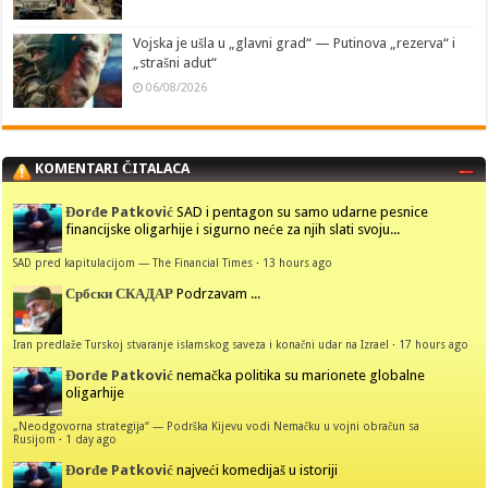
Vojska je ušla u „glavni grad“ — Putinova „rezerva“ i
„strašni adut“
06/08/2026
KOMENTARI ČITALACA
Đorđe Patković
SAD i pentagon su samo udarne pesnice
financijske oligarhije i sigurno neće za njih slati svoju...
SAD pred kapitulacijom — The Financial Times
·
13 hours ago
Србски СКАДАР
Podrzavam ...
Iran predlaže Turskoj stvaranje islamskog saveza i konačni udar na Izrael
·
17 hours ago
Đorđe Patković
nemačka politika su marionete globalne
oligarhije
„Neodgovorna strategija“ — Podrška Kijevu vodi Nemačku u vojni obračun sa
Rusijom
·
1 day ago
Đorđe Patković
najveći komedijaš u istoriji