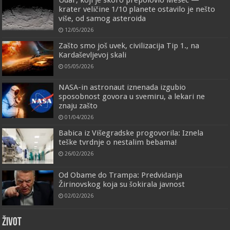
Udar, koji je skoro prepolovio Mesec —
krater veličine 1/10 planete ostavilo je nešto
više, od samog asteroida
12/05/2026
Zašto smo još uvek, civilizacija Tip 1., na
Kardaševljevoj skali
05/05/2026
NASA-in astronaut iznenada izgubio
sposobnost govora u svemiru, a lekari ne
znaju zašto
01/04/2026
Babica iz Višegradske progovorila: Iznela
teške tvrdnje o nestalim bebama!
26/02/2026
Od Obame do Trampa: Predviđanja
Žirinovskog koja su šokirala javnost
02/02/2026
ŽIVOT