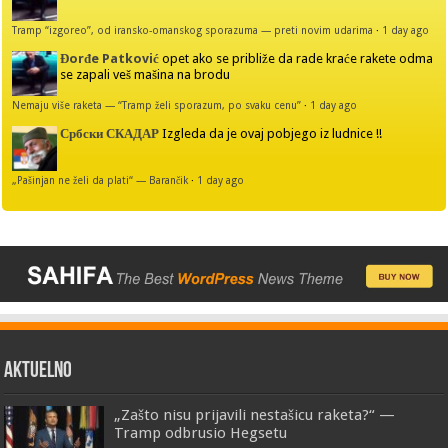
Tramp “izgoreo”, od iransko-omanskog sporazuma — preti novim udarima
·
1 day ago
Đorđe Patković
opet ako se približe da rade kraće rakete odma
se zapali veš mašina na brodu
Nemaju više raketa — “Tramp želi sporazum, po svaku cenu”
·
1 day ago
Србски СКАДАР
Izgleda da je ovaj pobjego iz ludnice !!
„Pašinjan ne želi da plati“ — Barančik
·
1 day ago
AKTUELNO
„Zašto nisu prijavili nestašicu raketa?“ —
Tramp odbrusio Hegsetu