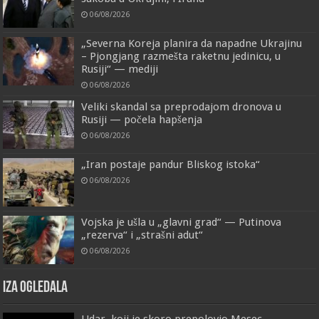
06/08/2026
„Severna Koreja planira da napadne Ukrajinu
– Pjongjang razmešta raketnu jedinicu, u
Rusiji“ — mediji
06/08/2026
Veliki skandal sa preprodajom dronova u
Rusiji — počela hapšenja
06/08/2026
„Iran postaje pandur Bliskog istoka“
06/08/2026
Vojska je ušla u „glavni grad“ — Putinova
„rezerva“ i „strašni adut“
06/08/2026
IZA OGLEDALA