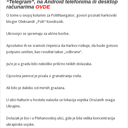
“Telegram”, na Android telefonima ili desktop
računarima
OVDE
O tome u svojoj kolumni za PolitNavigator, govori poznati harkovski
bloger Oleksandr „Psih“ Kondrusik.
Ukrovojci se spremaju za ulične borbe.
Apsolutno ih ne sramoti činjenica da Harkov rizikuje, da bude gotovo
potpuno uništen, kao rezultat takve „odbrane“.
Juče je u gradu bilo nekoliko prilično teških dolazaka.
Cipsošna javnost je pisala o granatiranju civila.
Ali bilo je daleko od mirnih građana.
U ulici Halturin u hostelu nalazila se lokacija vojnika Oružanih snaga
Ukrajine.
Dolazak je bio i u Plehanovskoj ulici, gde je bila velika koncentracija
ukrajinske vojske.