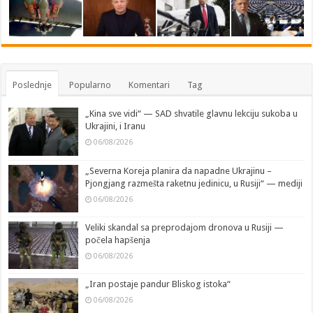
Poslednje
Popularno
Komentari
Tag
„Kina sve vidi“ — SAD shvatile glavnu lekciju sukoba u
Ukrajini, i Iranu
06/08/2026
„Severna Koreja planira da napadne Ukrajinu –
Pjongjang razmešta raketnu jedinicu, u Rusiji“ — mediji
06/08/2026
Veliki skandal sa preprodajom dronova u Rusiji —
počela hapšenja
06/08/2026
„Iran postaje pandur Bliskog istoka“
06/08/2026