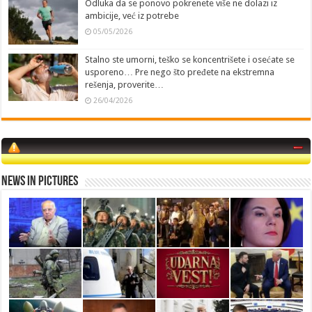
Odluka da se ponovo pokrenete više ne dolazi iz
ambicije, već iz potrebe
05/05/2026
Stalno ste umorni, teško se koncentrišete i osećate se
usporeno… Pre nego što pređete na ekstremna
rešenja, proverite…
26/04/2026
News in Pictures