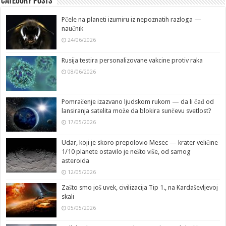
Category Posts
Pčele na planeti izumiru iz nepoznatih razloga —
naučnik
24/06/2026
Rusija testira personalizovane vakcine protiv raka
08/06/2026
Pomračenje izazvano ljudskom rukom — da li čađ od
lansiranja satelita može da blokira sunčevu svetlost?
17/05/2026
Udar, koji je skoro prepolovio Mesec — krater veličine
1/10 planete ostavilo je nešto više, od samog
asteroida
12/05/2026
Zašto smo još uvek, civilizacija Tip 1., na Kardaševljevoj
skali
05/05/2026