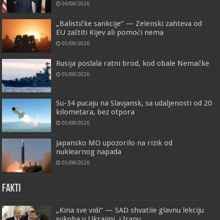
06/08/2026
„Balističke sankcije“ — Zelenski zahteva od
EU zaštiti Kijev ali pomoći nema
05/08/2026
Rusija poslala ratni brod, kod obale Nemačke
05/08/2026
Su-34 pucaju na Slavjansk, sa udaljenosti od 20
kilometara, bez otpora
05/08/2026
Japansko MO upozorilo na rizik od
nuklearnog napada
05/08/2026
FAKTI
„Kina sve vidi“ — SAD shvatile glavnu lekciju
sukoba u Ukrajini, i Iranu