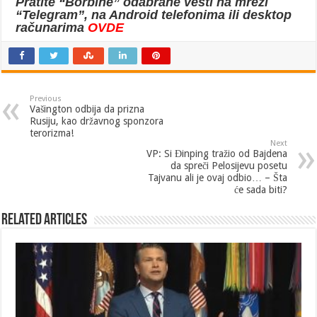
Pratite “Borbine” odabrane vesti na mreži
“Telegram”, na Android telefonima ili desktop
računarima
OVDE
Previous
Vašington odbija da prizna
Rusiju, kao državnog sponzora
terorizma!
Next
VP: Si Đinping tražio od Bajdena
da spreči Pelosijevu posetu
Tajvanu ali je ovaj odbio… – Šta
će sada biti?
Related Articles