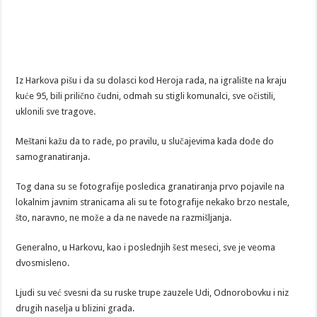
Iz Harkova pišu i da su dolasci kod Heroja rada, na igralište na kraju
kuće 95, bili prilično čudni, odmah su stigli komunalci, sve očistili,
uklonili sve tragove.
Meštani kažu da to rade, po pravilu, u slučajevima kada dođe do
samogranatiranja.
Tog dana su se fotografije posledica granatiranja prvo pojavile na
lokalnim javnim stranicama ali su te fotografije nekako brzo nestale,
što, naravno, ne može a da ne navede na razmišljanja.
Generalno, u Harkovu, kao i poslednjih šest meseci, sve je veoma
dvosmisleno.
Ljudi su već svesni da su ruske trupe zauzele Udi, Odnorobovku i niz
drugih naselja u blizini grada.