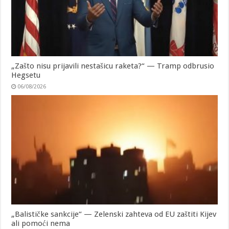
„Zašto nisu prijavili nestašicu raketa?“ — Tramp odbrusio
Hegsetu
06/08/2026
„Balističke sankcije“ — Zelenski zahteva od EU zaštiti Kijev
ali pomoći nema