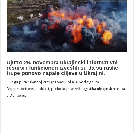
Ujutro 26. novembra ukrajinski informativni
resursi i funkcioneri izvestili su da su ruske
trupe ponovo napale ciljeve u Ukrajini.
Ovoga puta raketnoj vatri (napadu) bila je podvrgnuta
Dnjepropetrovska oblast, preko koje se vrši logistika ukrajinskih trupa
u Donbasu.