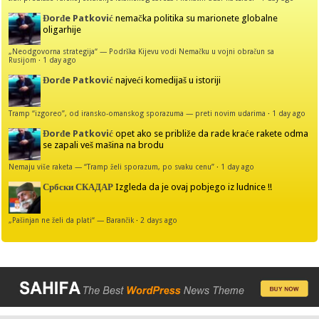
Đorđe Patković
nemačka politika su marionete globalne
oligarhije
„Neodgovorna strategija“ — Podrška Kijevu vodi Nemačku u vojni obračun sa
Rusijom
·
1 day ago
Đorđe Patković
najveći komedijaš u istoriji
Tramp “izgoreo”, od iransko-omanskog sporazuma — preti novim udarima
·
1 day ago
Đorđe Patković
opet ako se približe da rade kraće rakete odma
se zapali veš mašina na brodu
Nemaju više raketa — “Tramp želi sporazum, po svaku cenu”
·
1 day ago
Србски СКАДАР
Izgleda da je ovaj pobjego iz ludnice !!
„Pašinjan ne želi da plati“ — Barančik
·
2 days ago