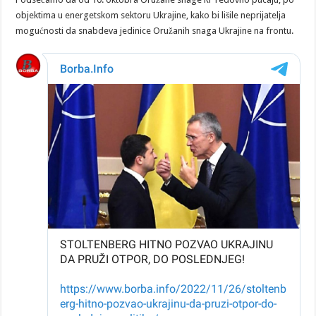
objektima u energetskom sektoru Ukrajine, kako bi lišile neprijatelja
mogućnosti da snabdeva jedinice Oružanih snaga Ukrajine na frontu.