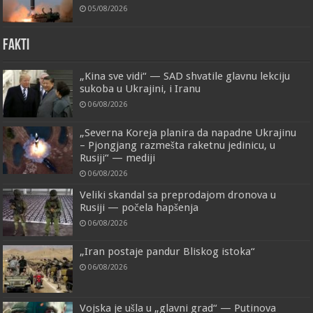
05/08/2026
FAKTI
„Kina sve vidi“ — SAD shvatile glavnu lekciju
sukoba u Ukrajini, i Iranu
06/08/2026
„Severna Koreja planira da napadne Ukrajinu
– Pjongjang razmešta raketnu jedinicu, u
Rusiji“ — mediji
06/08/2026
Veliki skandal sa preprodajom dronova u
Rusiji — počela hapšenja
06/08/2026
„Iran postaje pandur Bliskog istoka“
06/08/2026
Vojska je ušla u „glavni grad“ — Putinova