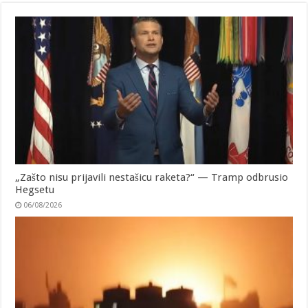
„Zašto nisu prijavili nestašicu raketa?“ — Tramp odbrusio
Hegsetu
06/08/2026