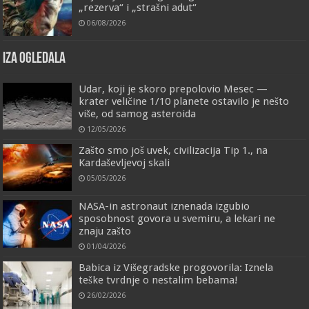
„rezerva“ i „strašni adut“
06/08/2026
IZA OGLEDALA
Udar, koji je skoro prepolovio Mesec —
krater veličine 1/10 planete ostavilo je nešto
više, od samog asteroida
12/05/2026
Zašto smo još uvek, civilizacija Tip 1., na
Kardaševljevoj skali
05/05/2026
NASA-in astronaut iznenada izgubio
sposobnost govora u svemiru, a lekari ne
znaju zašto
01/04/2026
Babica iz Višegradske progovorila: Iznela
teške tvrdnje o nestalim bebama!
26/02/2026