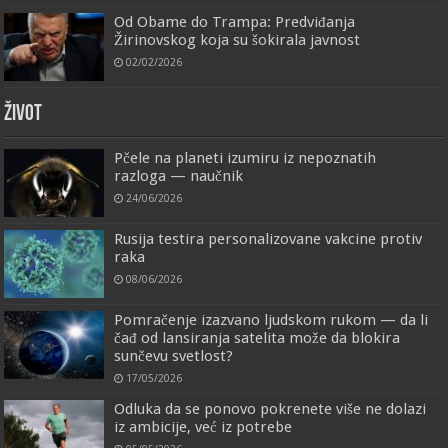
Od Obame do Trampa: Predviđanja
Žirinovskog koja su šokirala javnost
02/02/2026
ŽIVOT
Pčele na planeti izumiru iz nepoznatih
razloga — naučnik
24/06/2026
Rusija testira personalizovane vakcine protiv
raka
08/06/2026
Pomračenje izazvano ljudskom rukom — da li
čađ od lansiranja satelita može da blokira
sunčevu svetlost?
17/05/2026
Odluka da se ponovo pokrenete više ne dolazi
iz ambicije, već iz potrebe