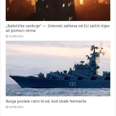
„Balističke sankcije“ — Zelenski zahteva od EU zaštiti Kijev
ali pomoći nema
05/08/2026
Rusija poslala ratni brod, kod obale Nemačke
05/08/2026