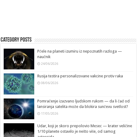
Category Posts
Pčele na planeti izumiru iz nepoznatih razloga —
naučnik
24/06/2026
Rusija testira personalizovane vakcine protiv raka
08/06/2026
Pomračenje izazvano ljudskom rukom — da li čađ od
lansiranja satelita može da blokira sunčevu svetlost?
17/05/2026
Udar, koji je skoro prepolovio Mesec — krater veličine
1/10 planete ostavilo je nešto više, od samog
asteroida