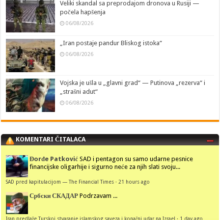
Veliki skandal sa preprodajom dronova u Rusiji —
počela hapšenja
06/08/2026
„Iran postaje pandur Bliskog istoka“
06/08/2026
Vojska je ušla u „glavni grad“ — Putinova „rezerva“ i
„strašni adut“
06/08/2026
KOMENTARI ČITALACA
Đorđe Patković
SAD i pentagon su samo udarne pesnice
financijske oligarhije i sigurno neće za njih slati svoju...
SAD pred kapitulacijom — The Financial Times
·
21 hours ago
Србски СКАДАР
Podrzavam ...
Iran predlaže Turskoj stvaranje islamskog saveza i konačni udar na Izrael
·
1 day ago