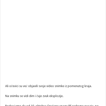
Ali očevici su već objavili svoje video snimke iz pomenutog kraja.
Na snimku se vidi dim i čuje zvuk eksplozije.
Podsećamo da od 10. oktobra Oružane snage RF redovno pucaju, po