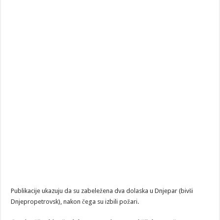
Publikacije ukazuju da su zabeležena dva dolaska u Dnjepar (bivši
Dnjepropetrovsk), nakon čega su izbili požari.