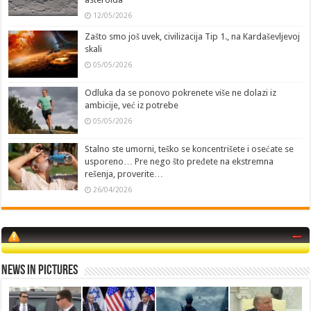
12/05/2026
Zašto smo još uvek, civilizacija Tip 1., na Kardaševljevoj
skali
05/05/2026
Odluka da se ponovo pokrenete više ne dolazi iz
ambicije, već iz potrebe
05/05/2026
Stalno ste umorni, teško se koncentrišete i osećate se
usporeno… Pre nego što pređete na ekstremna
rešenja, proverite…
26/04/2026
News in Pictures