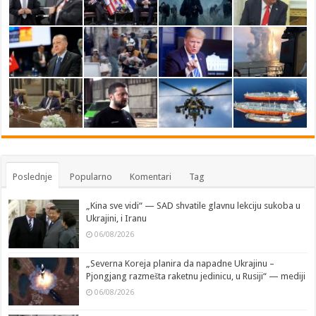
Poslednje
Popularno
Komentari
Tag
„Kina sve vidi“ — SAD shvatile glavnu lekciju sukoba u
Ukrajini, i Iranu
06/08/2026
„Severna Koreja planira da napadne Ukrajinu –
Pjongjang razmešta raketnu jedinicu, u Rusiji“ — mediji
06/08/2026