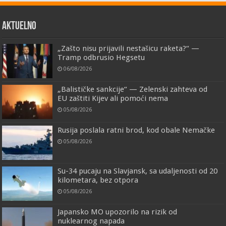
AKTUELNO
„Zašto nisu prijavili nestašicu raketa?“ —
Tramp odbrusio Hegsetu
06/08/2026
„Balističke sankcije“ — Zelenski zahteva od
EU zaštiti Kijev ali pomoći nema
05/08/2026
Rusija poslala ratni brod, kod obale Nemačke
05/08/2026
Su-34 pucaju na Slavjansk, sa udaljenosti od 20
kilometara, bez otpora
05/08/2026
Japansko MO upozorilo na rizik od
nuklearnog napada