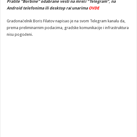
Pratite “Borbine” odabrane vesti na mreži “Telegram”, na
Android telefonima ili desktop računarima
OVDE
Gradonačelnik Boris Filatov napisao je na svom Telegram kanalu da,
prema preliminarnim podacima, gradske komunikacije i infrastruktura
nisu pogođeni.