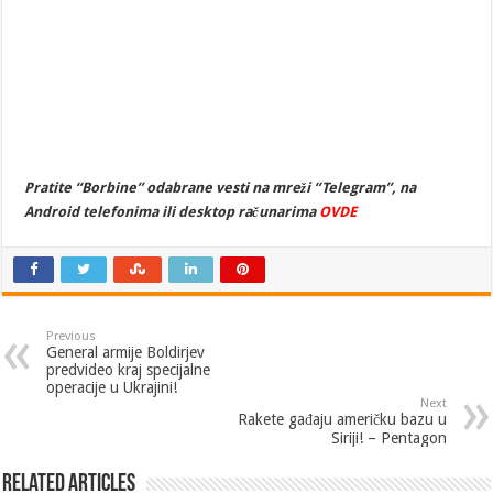
Pratite “Borbine” odabrane vesti na mreži “Telegram”, na
Android telefonima ili desktop računarima
OVDE
Previous
General armije Boldirjev
predvideo kraj specijalne
operacije u Ukrajini!
Next
Rakete gađaju američku bazu u
Siriji! – Pentagon
Related Articles