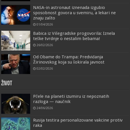
NASA-in astronaut iznenada izgubio
sposobnost govora u svemiru, a lekari ne
znaju zašto
01/04/2026
Babica iz Višegradske progovorila: Iznela
teške tvrdnje o nestalim bebama!
26/02/2026
Od Obame do Trampa: Predviđanja
Žirinovskog koja su šokirala javnost
02/02/2026
ŽIVOT
Pčele na planeti izumiru iz nepoznatih
razloga — naučnik
24/06/2026
Rusija testira personalizovane vakcine protiv
raka