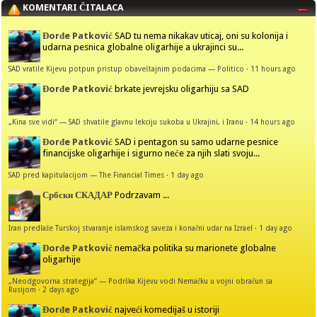
KOMENTARI ČITALACA
Đorđe Patković
SAD tu nema nikakav uticaj, oni su kolonija i
udarna pesnica globalne oligarhije a ukrajinci su...
SAD vratile Kijevu potpun pristup obaveštajnim podacima — Politico
·
11 hours ago
Đorđe Patković
brkate jevrejsku oligarhiju sa SAD
„Kina sve vidi“ — SAD shvatile glavnu lekciju sukoba u Ukrajini, i Iranu
·
14 hours ago
Đorđe Patković
SAD i pentagon su samo udarne pesnice
financijske oligarhije i sigurno neće za njih slati svoju...
SAD pred kapitulacijom — The Financial Times
·
1 day ago
Србски СКАДАР
Podrzavam ...
Iran predlaže Turskoj stvaranje islamskog saveza i konačni udar na Izrael
·
1 day ago
Đorđe Patković
nemačka politika su marionete globalne
oligarhije
„Neodgovorna strategija“ — Podrška Kijevu vodi Nemačku u vojni obračun sa
Rusijom
·
2 days ago
Đorđe Patković
najveći komedijaš u istoriji