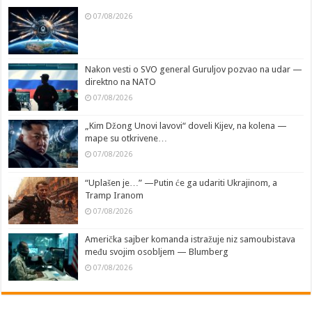
07/08/2026
Nakon vesti o SVO general Guruljov pozvao na udar —
direktno na NATO
07/08/2026
„Kim Džong Unovi lavovi“ doveli Kijev, na kolena —
mape su otkrivene…
07/08/2026
“Uplašen je…” —Putin će ga udariti Ukrajinom, a
Tramp Iranom
07/08/2026
Američka sajber komanda istražuje niz samoubistava
među svojim osobljem — Blumberg
07/08/2026