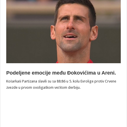
Podeljene emocije među Đokovićima u Areni.
Košarkaši Partizana slavili su sa 88:86 u 5. kolu Evrolige protiv Crvene
zvezde u prvom ovoligaškom večitom derbiju.