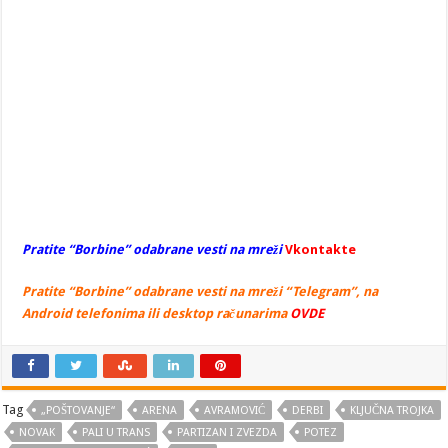
Pratite “Borbine” odabrane vesti na mreži
Vkontakte
Pratite “Borbine” odabrane vesti na mreži “Telegram”, na
Android telefonima ili desktop računarima
OVDE
Tag
„POŠTOVANJE“
ARENA
AVRAMOVIĆ
DERBI
KLJUČNA TROJKA
NOVAK
PALI U TRANS
PARTIZAN I ZVEZDA
POTEZ