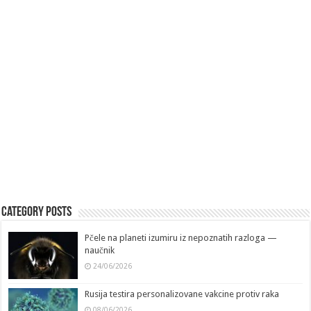
Category Posts
Pčele na planeti izumiru iz nepoznatih razloga —
naučnik
24/06/2026
Rusija testira personalizovane vakcine protiv raka
08/06/2026