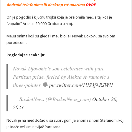
Android telefonima ili desktop računarima
OVDE
On je pogodio i ključnu trojku koja je prelomila meč, a taj koš je
“zapalio” Arenu i 20.000 Grobara u njoj.
Među onima koji su gledali meč bio je i Novak Đoković sa svojom
porodicom.
Pogledajte reakciju:
Novak Djovokic’s son celebrates with pure
Partizan pride, fueled by Aleksa Avramovic’s
three-pointer 🗣️
pic.twitter.com/1US3fARJWU
— BasketNews (@BasketNews_com)
October 26,
2023
Novak je na meč došao u sa suprugom Jelenom i sinom Stefanom, koji
je inače velikim navijač Partizana.