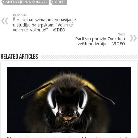
STEFAN I JELENA ĐOKOVIĆ
VIDEO
Previous
Šekil u inat svima poveo navijanje
u studiju, na srpskom: “Volim te,
volim te, volim te!” – VIDEO
Next
Partizan porazio Zvezdu u
večitom derbiju! – VIDEO
Related Articles