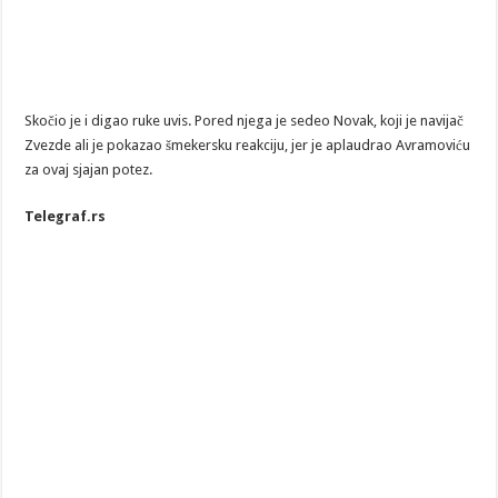
Skočio je i digao ruke uvis. Pored njega je sedeo Novak, koji je navijač
Zvezde ali je pokazao šmekersku reakciju, jer je aplaudrao Avramoviću
za ovaj sjajan potez.
Telegraf.rs