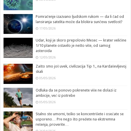
Pomračenje izazvano ljudskom rukom — da li čađ od
lansiranja satelita može da blokira sunčevu svetlost?
17/05/2026
Udar, koji je skoro prepolovio Mesec — krater veličine
1/10 planete ostavilo je nešto više, od samog
asteroida
12/05/2026
Zašto smo još uvek, civilizacija Tip 1., na Kardaševljevoj
skali
05/05/2026
Odluka da se ponovo pokrenete više ne dolazi iz
ambicije, već iz potrebe
05/05/2026
Stalno ste umorni, teško se koncentrišete i osećate se
usporeno… Pre nego što pređete na ekstremna
rešenja, proverite…
26/04/2026