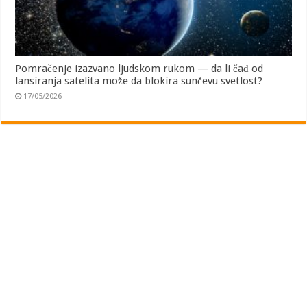
Pomračenje izazvano ljudskom rukom — da li čađ od
lansiranja satelita može da blokira sunčevu svetlost?
17/05/2026