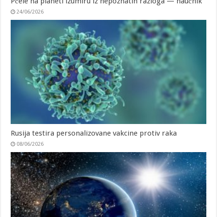
Pčele na planeti izumiru iz nepoznatih razloga — naučnik
24/06/2026
Rusija testira personalizovane vakcine protiv raka
08/06/2026