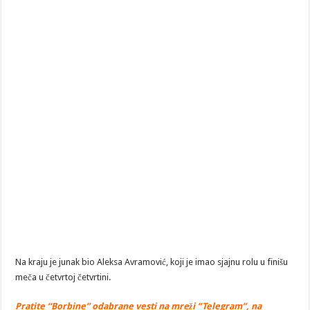
Na kraju je junak bio Aleksa Avramović, koji je imao sjajnu rolu u finišu
meča u četvrtoj četvrtini.
Pratite “Borbine” odabrane vesti na mreži “Telegram”, na