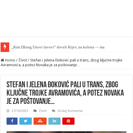
„Kim Džong Unovi lavovi“ doveli Kijev, na kolena — mape su otkrivene…
Home
/
Život
/
Stefan i Jelena Đoković pali u trans, zbog ključne trojke
Avramovića, a potez Novaka je za poštovanje…
Stefan i Jelena Đoković pali u trans, zbog
ključne trojke Avramovića, a potez Novaka
je za poštovanje…
27/10/2023
Život
Dodaj Komentar