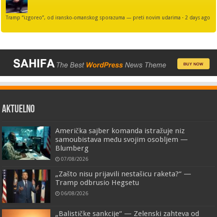
Tramp “izgoreo”, od iransko-omanskog sporazuma — preti novim udarima
·
2 days ago
AKTUELNO
Američka sajber komanda istražuje niz
samoubistava među svojim osobljem —
Blumberg
07/08/2026
„Zašto nisu prijavili nestašicu raketa?“ —
Tramp odbrusio Hegsetu
06/08/2026
„Balističke sankcije“ — Zelenski zahteva od