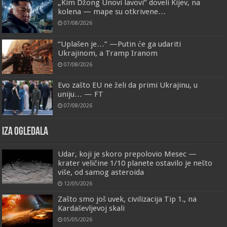
„Kim Džong Unovi lavovi“ doveli Kijev, na
kolena — mape su otkrivene…
07/08/2026
“Uplašen je…” —Putin će ga udariti
Ukrajinom, a Tramp Iranom
07/08/2026
Evo zašto EU ne želi da primi Ukrajinu, u
uniju… — FT
07/08/2026
IZA OGLEDALA
Udar, koji je skoro prepolovio Mesec —
krater veličine 1/10 planete ostavilo je nešto
više, od samog asteroida
12/05/2026
Zašto smo još uvek, civilizacija Tip 1., na
Kardaševljevoj skali
05/05/2026