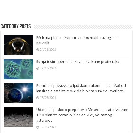
Category Posts
Pčele na planeti izumiru iz nepoznatih razloga —
naučnik
24/06/2026
Rusija testira personalizovane vakcine protiv raka
08/06/2026
Pomračenje izazvano ljudskom rukom — da li čađ od
lansiranja satelita može da blokira sunčevu svetlost?
17/05/2026
Udar, koji je skoro prepolovio Mesec — krater veličine
1/10 planete ostavilo je nešto više, od samog
asteroida
12/05/2026