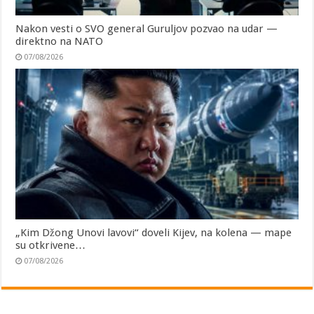
Nakon vesti o SVO general Guruljov pozvao na udar —
direktno na NATO
07/08/2026
„Kim Džong Unovi lavovi“ doveli Kijev, na kolena — mape
su otkrivene…
07/08/2026