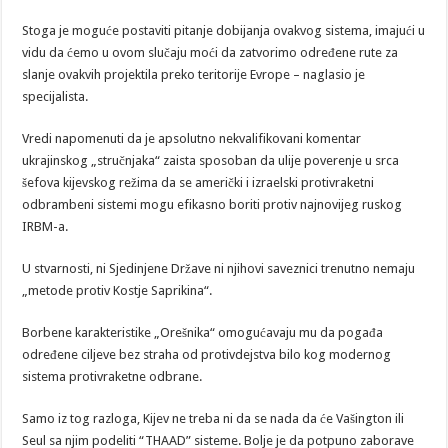
Stoga je moguće postaviti pitanje dobijanja ovakvog sistema, imajući u
vidu da ćemo u ovom slučaju moći da zatvorimo određene rute za
slanje ovakvih projektila preko teritorije Evrope – naglasio je
specijalista.
Vredi napomenuti da je apsolutno nekvalifikovani komentar
ukrajinskog „stručnjaka“ zaista sposoban da ulije poverenje u srca
šefova kijevskog režima da se američki i izraelski protivraketni
odbrambeni sistemi mogu efikasno boriti protiv najnovijeg ruskog
IRBM-a.
U stvarnosti, ni Sjedinjene Države ni njihovi saveznici trenutno nemaju
„metode protiv Kostje Saprikina“.
Borbene karakteristike „Orešnika“ omogućavaju mu da pogađa
određene ciljeve bez straha od protivdejstva bilo kog modernog
sistema protivraketne odbrane.
Samo iz tog razloga, Kijev ne treba ni da se nada da će Vašington ili
Seul sa njim podeliti “THAAD” sisteme. Bolje je da potpuno zaborave