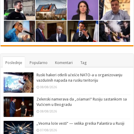
Poslednje
Popularno
Komentari
Tag
Ruski hakeri otkrili učešće NATO-a u organizovanju
vazdušnih napada na rusku teritoriju
08/08/2026
Zelenski namerava da „ošamari“ Rusiju sastankom sa
Vučićem u Beogradu
08/08/2026
„Veoma loše vesti“ — velika greška Palantira u Rusiji
07/08/2026