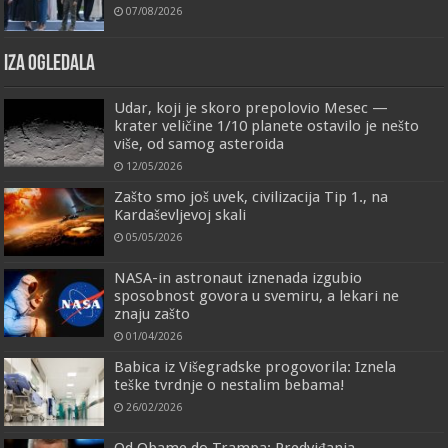
07/08/2026
IZA OGLEDALA
Udar, koji je skoro prepolovio Mesec —
krater veličine 1/10 planete ostavilo je nešto
više, od samog asteroida
12/05/2026
Zašto smo još uvek, civilizacija Tip 1., na
Kardaševljevoj skali
05/05/2026
NASA-in astronaut iznenada izgubio
sposobnost govora u svemiru, a lekari ne
znaju zašto
01/04/2026
Babica iz Višegradske progovorila: Iznela
teške tvrdnje o nestalim bebama!
26/02/2026
Od Obame do Trampa: Predviđanja