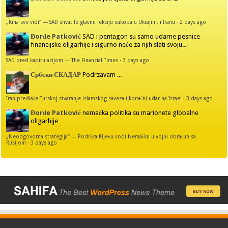
„Kina sve vidi“ — SAD shvatile glavnu lekciju sukoba u Ukrajini, i Iranu
·
2 days ago
Đorđe Patković
SAD i pentagon su samo udarne pesnice
financijske oligarhije i sigurno neće za njih slati svoju...
SAD pred kapitulacijom — The Financial Times
·
3 days ago
Србски СКАДАР
Podrzavam ...
Iran predlaže Turskoj stvaranje islamskog saveza i konačni udar na Izrael
·
3 days ago
Đorđe Patković
nemačka politika su marionete globalne
oligarhije
„Neodgovorna strategija“ — Podrška Kijevu vodi Nemačku u vojni obračun sa
Rusijom
·
3 days ago