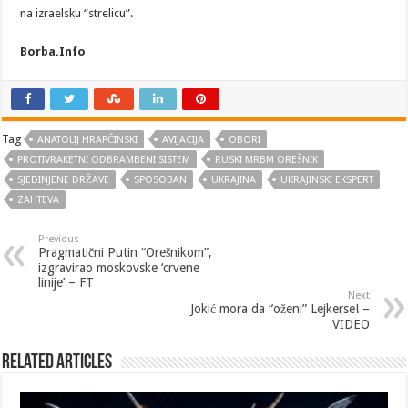
na izraelsku “strelicu”.
Borba.Info
Tag
ANATOLIJ HRAPČINSKI
AVIJACIJA
OBORI
PROTIVRAKETNI ODBRAMBENI SISTEM
RUSKI MRBM OREŠNIK
SJEDINJENE DRŽAVE
SPOSOBAN
UKRAJINA
UKRAJINSKI EKSPERT
ZAHTEVA
Previous
Pragmatični Putin “Orešnikom”,
izgravirao moskovske ‘crvene
linije’ – FT
Next
Jokić mora da “oženi” Lejkerse! –
VIDEO
Related Articles