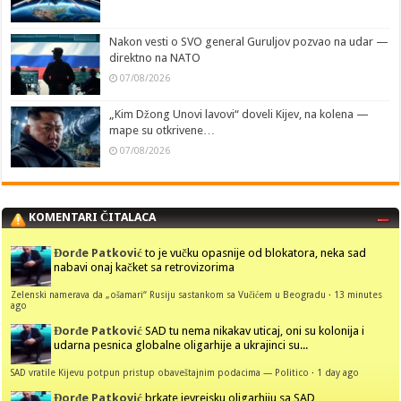
Nakon vesti o SVO general Guruljov pozvao na udar —
direktno na NATO
07/08/2026
„Kim Džong Unovi lavovi“ doveli Kijev, na kolena —
mape su otkrivene…
07/08/2026
KOMENTARI ČITALACA
Đorđe Patković
to je vučku opasnije od blokatora, neka sad
nabavi onaj kačket sa retrovizorima
Zelenski namerava da „ošamari“ Rusiju sastankom sa Vučićem u Beogradu
·
13 minutes
ago
Đorđe Patković
SAD tu nema nikakav uticaj, oni su kolonija i
udarna pesnica globalne oligarhije a ukrajinci su...
SAD vratile Kijevu potpun pristup obaveštajnim podacima — Politico
·
1 day ago
Đorđe Patković
brkate jevrejsku oligarhiju sa SAD