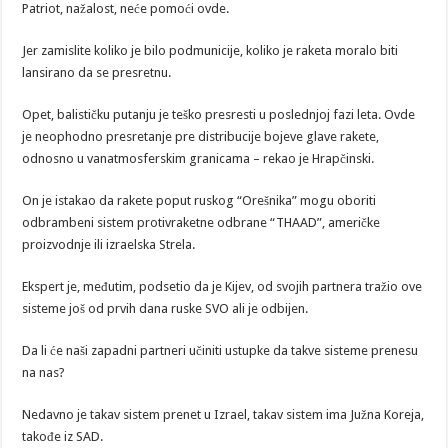
Patriot, nažalost, neće pomoći ovde.
Jer zamislite koliko je bilo podmunicije, koliko je raketa moralo biti
lansirano da se presretnu.
Opet, balističku putanju je teško presresti u poslednjoj fazi leta. Ovde
je neophodno presretanje pre distribucije bojeve glave rakete,
odnosno u vanatmosferskim granicama – rekao je Hrapčinski.
On je istakao da rakete poput ruskog “Orešnika” mogu oboriti
odbrambeni sistem protivraketne odbrane “THAAD”, američke
proizvodnje ili izraelska Strela.
Ekspert je, međutim, podsetio da je Kijev, od svojih partnera tražio ove
sisteme još od prvih dana ruske SVO ali je odbijen.
Da li će naši zapadni partneri učiniti ustupke da takve sisteme prenesu
na nas?
Nedavno je takav sistem prenet u Izrael, takav sistem ima Južna Koreja,
takođe iz SAD.