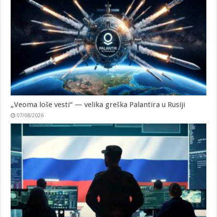
„Veoma loše vesti“ — velika greška Palantira u Rusiji
07/08/2026