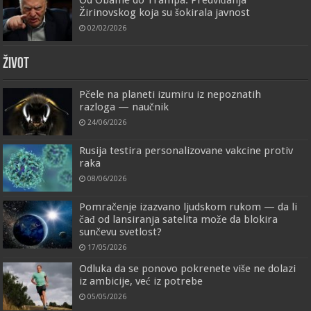
Žirinovskog koja su šokirala javnost
02/02/2026
ŽIVOT
Pčele na planeti izumiru iz nepoznatih
razloga — naučnik
24/06/2026
Rusija testira personalizovane vakcine protiv
raka
08/06/2026
Pomračenje izazvano ljudskom rukom — da li
čađ od lansiranja satelita može da blokira
sunčevu svetlost?
17/05/2026
Odluka da se ponovo pokrenete više ne dolazi
iz ambicije, već iz potrebe
05/05/2026