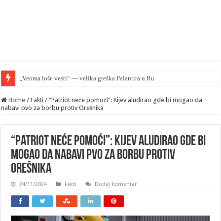
„Veoma loše vesti“ — velika greška Palantira u Rusiji
Home
/
Fakti
/
“Patriot neće pomoći”: Kijev aludirao gde bi mogao da
nabavi pvo za borbu protiv Orešnika
“Patriot neće pomoći”: Kijev aludirao gde bi
mogao da nabavi pvo za borbu protiv
Orešnika
24/11/2024
Fakti
Dodaj Komentar