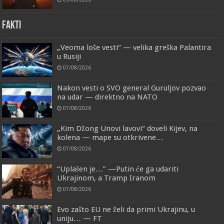
FAKTI
„Veoma loše vesti“ — velika greška Palantira
u Rusiji
07/08/2026
Nakon vesti o SVO general Guruljov pozvao
na udar — direktno na NATO
07/08/2026
„Kim Džong Unovi lavovi“ doveli Kijev, na
kolena — mape su otkrivene…
07/08/2026
“Uplašen je…” —Putin će ga udariti
Ukrajinom, a Tramp Iranom
07/08/2026
Evo zašto EU ne želi da primi Ukrajinu, u
uniju… — FT