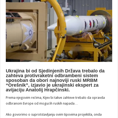
Ukrajina bi od Sjedinjenih Država trebalo da
zahteva protivraketni odbrambeni sistem
sposoban da obori najnoviji ruski MRBM
“Orešnik”, izjavio je ukrajinski ekspert za
avijaciju Anatolij Hrapčinski.
Prema njegovim rečima, Kijev bi takve zahteve trebalo da opravda
odbranom Evrope od mogućih ruskih napada…
Ako govorimo o suprotstavljanju ovim tipovima projektila, onda