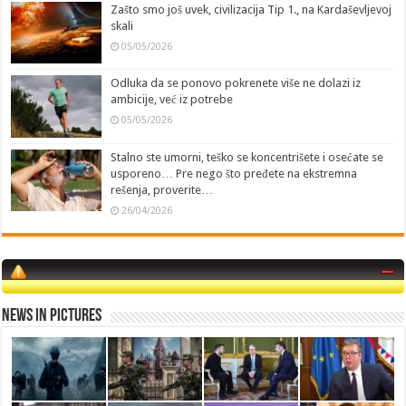
Zašto smo još uvek, civilizacija Tip 1., na Kardaševljevoj
skali
05/05/2026
Odluka da se ponovo pokrenete više ne dolazi iz
ambicije, već iz potrebe
05/05/2026
Stalno ste umorni, teško se koncentrišete i osećate se
usporeno… Pre nego što pređete na ekstremna
rešenja, proverite…
26/04/2026
News in Pictures