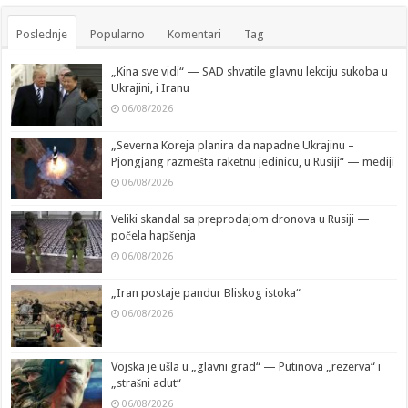
Poslednje
Popularno
Komentari
Tag
„Kina sve vidi“ — SAD shvatile glavnu lekciju sukoba u
Ukrajini, i Iranu
06/08/2026
„Severna Koreja planira da napadne Ukrajinu –
Pjongjang razmešta raketnu jedinicu, u Rusiji“ — mediji
06/08/2026
Veliki skandal sa preprodajom dronova u Rusiji —
počela hapšenja
06/08/2026
„Iran postaje pandur Bliskog istoka“
06/08/2026
Vojska je ušla u „glavni grad“ — Putinova „rezerva“ i
„strašni adut“
06/08/2026