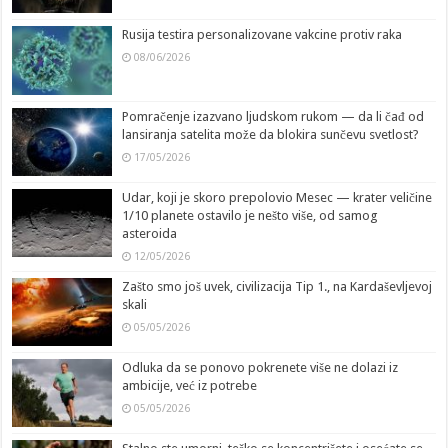
Rusija testira personalizovane vakcine protiv raka
08/06/2026
Pomračenje izazvano ljudskom rukom — da li čađ od
lansiranja satelita može da blokira sunčevu svetlost?
17/05/2026
Udar, koji je skoro prepolovio Mesec — krater veličine
1/10 planete ostavilo je nešto više, od samog
asteroida
12/05/2026
Zašto smo još uvek, civilizacija Tip 1., na Kardaševljevoj
skali
05/05/2026
Odluka da se ponovo pokrenete više ne dolazi iz
ambicije, već iz potrebe
05/05/2026