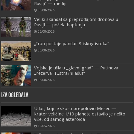
Rusiji“ — mediji
06/08/2026
Veliki skandal sa preprodajom dronova u
Rusiji — počela hapšenja
06/08/2026
„Iran postaje pandur Bliskog istoka“
06/08/2026
Vojska je ušla u „glavni grad“ — Putinova
„rezerva“ i „strašni adut“
06/08/2026
IZA OGLEDALA
Udar, koji je skoro prepolovio Mesec —
krater veličine 1/10 planete ostavilo je nešto
više, od samog asteroida
12/05/2026