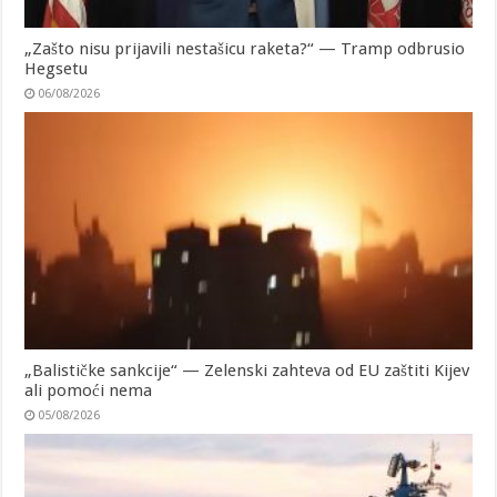
„Zašto nisu prijavili nestašicu raketa?“ — Tramp odbrusio
Hegsetu
06/08/2026
„Balističke sankcije“ — Zelenski zahteva od EU zaštiti Kijev
ali pomoći nema
05/08/2026