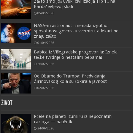
Zašto smo još uvek, civilizacija Tip 1., na
Kardaševljevoj skali
05/05/2026
NASA-in astronaut iznenada izgubio
sposobnost govora u svemiru, a lekari ne
znaju zašto
01/04/2026
Babica iz Višegradske progovorila: Iznela
teške tvrdnje o nestalim bebama!
26/02/2026
Od Obame do Trampa: Predviđanja
Žirinovskog koja su šokirala javnost
02/02/2026
ŽIVOT
Pčele na planeti izumiru iz nepoznatih
razloga — naučnik
24/06/2026