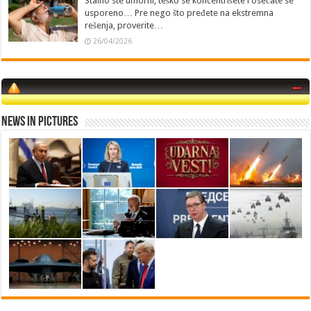
Stalno ste umorni, teško se koncentrišete i osećate se
usporeno… Pre nego što pređete na ekstremna
rešenja, proverite…
26/04/2026
News in Pictures