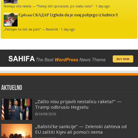
Nemaju više raketa — “Tramp želi sporazum, po svaku cenu”
·
1 day ago
Србски СКАДАР
Izgleda da je ovaj pobjego iz ludnice !!
„Pašinjan ne želi da plati“ — Barančik
·
1 day ago
AKTUELNO
„Zašto nisu prijavili nestašicu raketa?“ —
Tramp odbrusio Hegsetu
06/08/2026
„Balističke sankcije“ — Zelenski zahteva od
EU zaštiti Kijev ali pomoći nema