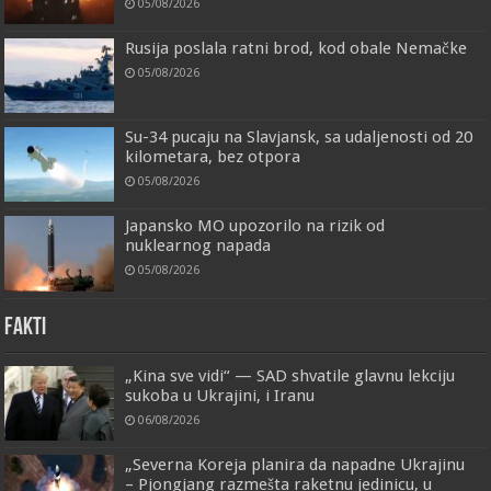
05/08/2026
Rusija poslala ratni brod, kod obale Nemačke
05/08/2026
Su-34 pucaju na Slavjansk, sa udaljenosti od 20
kilometara, bez otpora
05/08/2026
Japansko MO upozorilo na rizik od
nuklearnog napada
05/08/2026
FAKTI
„Kina sve vidi“ — SAD shvatile glavnu lekciju
sukoba u Ukrajini, i Iranu
06/08/2026
„Severna Koreja planira da napadne Ukrajinu
– Pjongjang razmešta raketnu jedinicu, u