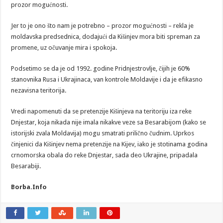
prozor mogućnosti.
Jer to je ono što nam je potrebno – prozor mogućnosti – rekla je
moldavska predsednica, dodajući da Kišinjev mora biti spreman za
promene, uz očuvanje mira i spokoja.
Podsetimo se da je od 1992. godine Pridnjestrovlje, čijih je 60%
stanovnika Rusa i Ukrajinaca, van kontrole Moldavije i da je efikasno
nezavisna teritorija.
Vredi napomenuti da se pretenzije Kišinjeva na teritoriju iza reke
Dnjestar, koja nikada nije imala nikakve veze sa Besarabijom (kako se
istorijski zvala Moldavija) mogu smatrati prilično čudnim. Uprkos
činjenici da Kišinjev nema pretenzije na Kijev, iako je stotinama godina
crnomorska obala do reke Dnjestar, sada deo Ukrajine, pripadala
Besarabiji.
Borba.Info