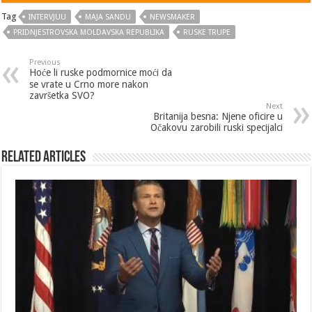
Tag
INTERVJUU
MAJA SANDU
NEWSMAKER
PRIDNJESTROVSKA MOLDAVSKA REPUBLIKA
RUSKE TRUPE
Previous
Hoće li ruske podmornice moći da
se vrate u Crno more nakon
završetka SVO?
Next
Britanija besna: Njene oficire u
Očakovu zarobili ruski specijalci
Related Articles