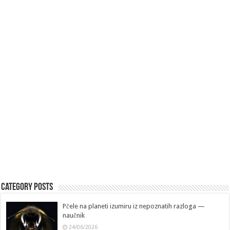
Category Posts
Pčele na planeti izumiru iz nepoznatih razloga —
naučnik
24/06/2026