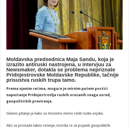
Moldavska predsednica Maja Sandu, koja je
izrazito antiruski nastrojena, u intervjuu za
Newsmaker, dotakla se problema nepriznate
Pridnjestrovske Moldavske Republike, tačnije
prisustva ruskih trupa tamo.
Prema njenim rečima, moguće je mirnim putem postići
napuštanje Pridnjestrovlja ruskih oružanih snaga usred,
geopolitičkih previranja.
Glavno pitanje je kako se možemo mirno rešiti ruske vojske.
Ako se pronađe takvo rešenje, možda će se pojaviti geopolitički