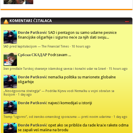
KOMENTARI ČITALACA
Đorđe Patković
SAD i pentagon su samo udarne pesnice
financijske oligarhije i sigurno neće za njih slati svoju...
SAD pred kapitulacijom — The Financial Times
·
10 hours ago
Србски СКАДАР
Podrzavam ...
Iran predlaže Turskoj stvaranje islamskog saveza i konačni udar na Izrael
·
15 hours ago
Đorđe Patković
nemačka politika su marionete globalne
oligarhije
„Neodgovorna strategija“ — Podrška Kijevu vodi Nemačku u vojni obračun sa
Rusijom
·
1 day ago
Đorđe Patković
najveći komedijaš u istoriji
Tramp “izgoreo”, od iransko-omanskog sporazuma — preti novim udarima
·
1 day ago
Đorđe Patković
opet ako se približe da rade kraće rakete odma
se zapali veš mašina na brodu