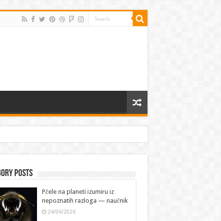
gory Posts
Pčele na planeti izumiru iz
nepoznatih razloga — naučnik
24/06/2026