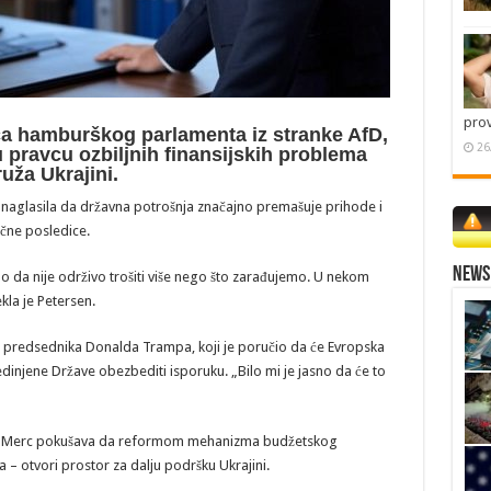
pro
ca hamburškog parlamenta iz stranke AfD,
26
 pravcu ozbiljnih finansijskih problema
uža Ukrajini.
je naglasila da državna potrošnja značajno premašuje prihode i
čne posledice.
News 
 da nije održivo trošiti više nego što zarađujemo. U nekom
kla je Petersen.
 predsednika Donalda Trampa, koji je poručio da će Evropska
jedinjene Države obezbediti isporuku. „Bilo mi je jasno da će to
rih Merc pokušava da reformom mehanizma budžetskog
– otvori prostor za dalju podršku Ukrajini.