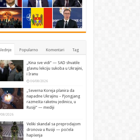
lednje
Popularno
Komentari
Tag
„Kina sve vidi“ — SAD shvatile
glavnu lekciju sukoba u Ukrajini,
i Iranu
06/08/2026
„Severna Koreja planira da
napadne Ukrajinu – Pjongjang
razmešta raketnu jedinicu, u
Rusiji“ — mediji
/08/2026
Veliki skandal sa preprodajom
dronova u Rusiji — počela
hapšenja