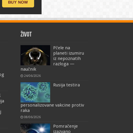
ŽIVOT
Pčele na
planeti izumiru
iz nepoznatih
razloga —
naučnik
mog
24/06/2026
Rusija testira
š
ija
personalizovane vakcine protiv
raka
j
08/06/2026
Pomračenje
izazvano