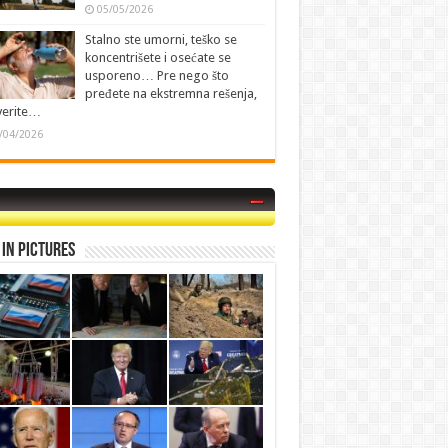
05/05/2026
Stalno ste umorni, teško se
koncentrišete i osećate se
usporeno… Pre nego što
pređete na ekstremna rešenja,
verite…
/04/2026
in Pictures