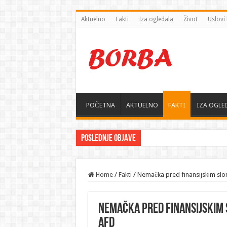
Aktuelno
Fakti
Iza ogledala
Život
Uslovi 
POČETNA
AKTUELNO
FAKTI
IZA OGLE
Poslednje objave
Home
/
Fakti
/
Nemačka pred finansijskim sl
Nemačka pred finansijskim 
AfD