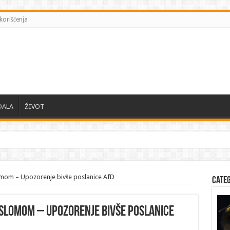
korišćenja
DALA
ŽIVOT
omom – Upozorenje bivše poslanice AfD
Cate
slomom – Upozorenje bivše poslanice