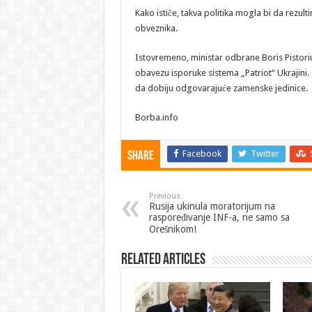
Kako ističe, takva politika mogla bi da rezu
obveznika.
Istovremeno, ministar odbrane Boris Pistoriu
obavezu isporuke sistema „Patriot“ Ukrajini.
da dobiju odgovarajuće zamenske jedinice.
Borba.info
Facebook
Twitter
Share
Previous
Rusija ukinula moratorijum na
raspoređivanje INF-a, ne samo sa
Orešnikom!
Related Articles