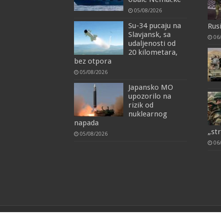
05/08/2026
Su-34 pucaju na
Rus
Slavjansk, sa
06
udaljenosti od
20 kilometara,
bez otpora
05/08/2026
Japansko MO
upozorilo na
rizik od
nuklearnog
napada
„st
05/08/2026
06