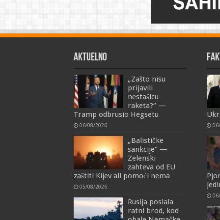
AKTUELNO
FAK
„Zašto nisu
prijavili
nestašicu
raketa?“ —
Tramp odbrusio Hegsetu
Ukra
06/08/2026
06
„Balističke
sankcije“ —
Zelenski
zahteva od EU
zaštiti Kijev ali pomoći nema
Pjo
jedi
05/08/2026
06
Rusija poslala
ratni brod, kod
obale Nemačke