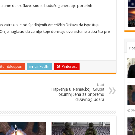
ltira time da troškove snose buduće generacije poreskih
s zatražio je od Sjedinjenih Američkih Država da ispoštuju
 On je naglasio da zemlje koje doniraju ove sisteme treba što pre
Pos
Stumbleupon
LinkedIn
Pinterest
Next
Hapšenja u Nemačkoj: Grupa
osumnjičena za pripremu
državnog udara
06