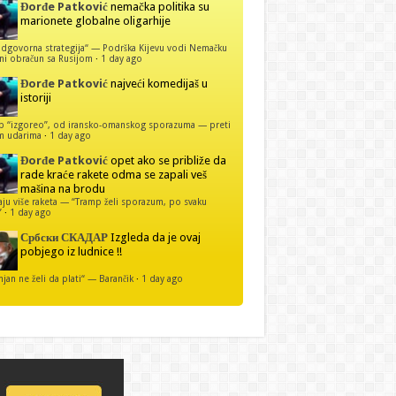
Đorđe Patković
nemačka politika su
marionete globalne oligarhije
dgovorna strategija“ — Podrška Kijevu vodi Nemačku
ni obračun sa Rusijom
·
1 day ago
Đorđe Patković
najveći komedijaš u
istoriji
p “izgoreo”, od iransko-omanskog sporazuma — preti
m udarima
·
1 day ago
Đorđe Patković
opet ako se približe da
rade kraće rakete odma se zapali veš
mašina na brodu
u više raketa — “Tramp želi sporazum, po svaku
”
·
1 day ago
Србски СКАДАР
Izgleda da je ovaj
pobjego iz ludnice !!
njan ne želi da plati“ — Barančik
·
1 day ago