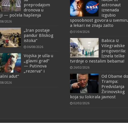
preprodajom
astronaut
dronova u
iznenada
iji — počela hapšenja
izgubio
sposobnost govora u svemiru
/08/2026
a lekari ne znaju zašto
„Iran postaje
01/04/2026
pandur Bliskog
istoka“
Babica iz
Višegradske
06/08/2026
progovorila:
Vojska je ušla u
Iznela teške
„glavni grad“
tvrdnje o nestalim bebama!
— Putinova
26/02/2026
„rezerva“ i
rašni adut“
Od Obame d
Trampa:
/08/2026
Predviđanja
Žirinovskog
koja su šokirala javnost
02/02/2026