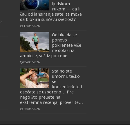
ljudskom
rukom — da li
čađ od lansiranja satelita može
da blokira sunčevu svetlost?
,
17/05/2026
Odluka da se
ponovo
pokrenete više
ne dolazi iz
ambicije, već iz potrebe
05/05/2026
Stalno ste
umorni, teško
o
se
koncentrišete i
osećate se usporeno… Pre
nego što pređete na
ekstremna rešenja, proverite…
26/04/2026