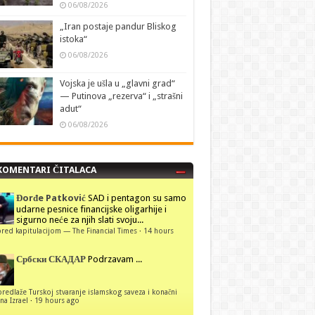
06/08/2026
„Iran postaje pandur Bliskog
istoka“
06/08/2026
Vojska je ušla u „glavni grad“
— Putinova „rezerva“ i „strašni
adut“
06/08/2026
KOMENTARI ČITALACA
Đorđe Patković
SAD i pentagon su samo
udarne pesnice financijske oligarhije i
sigurno neće za njih slati svoju...
red kapitulacijom — The Financial Times
·
14 hours
Србски СКАДАР
Podrzavam ...
predlaže Turskoj stvaranje islamskog saveza i konačni
na Izrael
·
19 hours ago