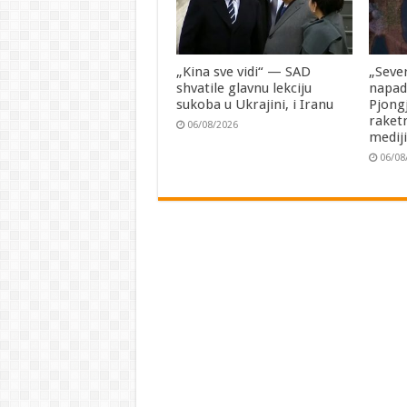
„Kina sve vidi“ — SAD
„Seve
shvatile glavnu lekciju
napad
sukoba u Ukrajini, i Iranu
Pjong
raketn
06/08/2026
medij
06/08