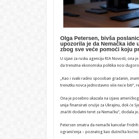
Olga Petersen, bivša poslani
upozorila je da Nemačka ide u
zbog sve veće pomoći koju pr
U izjavi za rusku agenciju RIA Novosti, ona 
da trenutna ekonomska politika nosi dugoro
„Kao i svaki radno sposoban građanin, znamo
trenutku novca jednostavno više neće biti“, re
Ona je posebno ukazala na izjavu američkog
unija finansirati oružje za Ukrajinu, dok će S
značiti dodatni teret za Nemačku“, dodala je.
Petersen smatra da nemački kancelar Frid
ograničenja – poznatog kao dužnička kočnica 