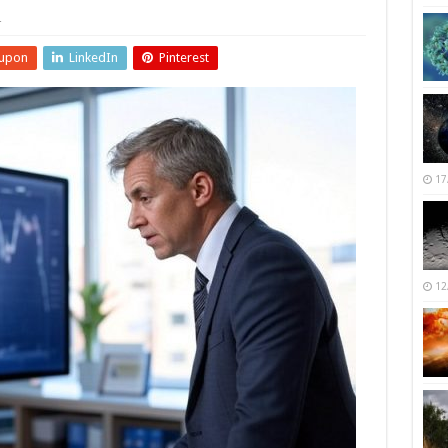
r
upon
LinkedIn
Pinterest
17
12