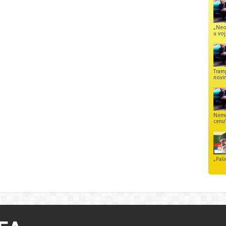
„Neo
u voj
Tram
novi
Nemaj
cenu
„Paši