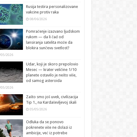
Rusija testira personalizovane
vakcine protiv raka
08/06/2026
Pomračenje izazvano ljudskom
rukom — da li čađ od
lansiranja satelita može da
blokira sunčevu svetlost?
/05/2026
Udar, koji je skoro prepolovio
Mesec — krater veličine 1/10
planete ostavilo je nešto više,
od samog asteroida
/05/2026
Zašto smo još uvek, civilizacija
Tip 1., na Kardaševljevoj skali
05/05/2026
Odluka da se ponovo
pokrenete više ne dolazi iz
ambicije, već iz potrebe