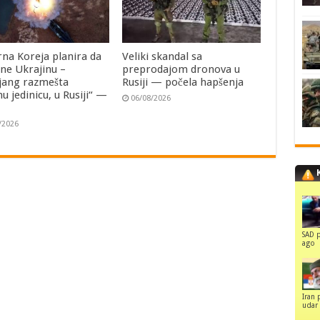
rna Koreja planira da
Veliki skandal sa
ne Ukrajinu –
preprodajom dronova u
jang razmešta
Rusiji — počela hapšenja
u jedinicu, u Rusiji“ —
06/08/2026
i
/2026
SAD p
ago
Iran 
udar 