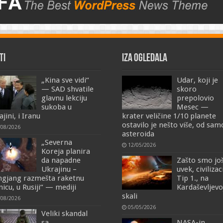
TI
IZA OGLEDALA
„Kina sve vidi“
Udar, koji je
— SAD shvatile
skoro
glavnu lekciju
prepolovio
sukoba u
Mesec —
jini, i Iranu
krater veličine 1/10 planete
ostavilo je nešto više, od sa
/08/2026
asteroida
„Severna
12/05/2026
Koreja planira
da napadne
Zašto smo jo
Ukrajinu –
uvek, civilizac
ngjang razmešta raketnu
Tip 1., na
nicu, u Rusiji“ — mediji
Kardaševljevo
skali
/08/2026
05/05/2026
Veliki skandal
sa
NASA-in