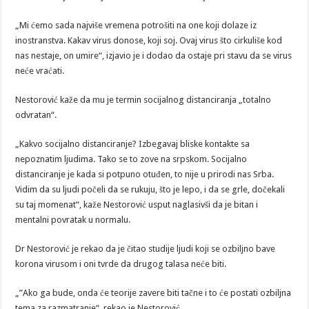
„Mi ćemo sada najviše vremena potrošiti na one koji dolaze iz
inostranstva. Kakav virus donose, koji soj. Ovaj virus što cirkuliše kod
nas nestaje, on umire“, izjavio je i dodao da ostaje pri stavu da se virus
neće vraćati.
Nestorović kaže da mu je termin socijalnog distanciranja „totalno
odvratan“.
„Kakvo socijalno distanciranje? Izbegavaj bliske kontakte sa
nepoznatim ljudima. Tako se to zove na srpskom. Socijalno
distanciranje je kada si potpuno otuđen, to nije u prirodi nas Srba.
Vidim da su ljudi počeli da se rukuju, što je lepo, i da se grle, dočekali
su taj momenat“, kaže Nestorović usput naglasivši da je bitan i
mentalni povratak u normalu.
Dr Nestorović je rekao da je čitao studije ljudi koji se ozbiljno bave
korona virusom i oni tvrde da drugog talasa neće biti.
„”Ako ga bude, onda će teorije zavere biti tačne i to će postati ozbiljna
tema za razmatranje“, rekao je Nestorović.