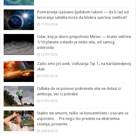
Pomračenje izazvano ljudskom rukom — da li čađ od
lansiranja satelita može da blokira sunčevu svetlost?
17/05/2026
Udar, koji je skoro prepolovio Mesec — krater veličine
1/10 planete ostavilo je nešto više, od samog
asteroida
12/05/2026
Zašto smo još uvek, civilizacija Tip 1., na Kardaševljevoj
skali
05/05/2026
Odluka da se ponovo pokrenete više ne dolazi iz
ambicije, već iz potrebe
05/05/2026
Stalno ste umorni, teško se koncentrišete i osećate se
usporeno… Pre nego što pređete na ekstremna
rešenja, proverite…
26/04/2026