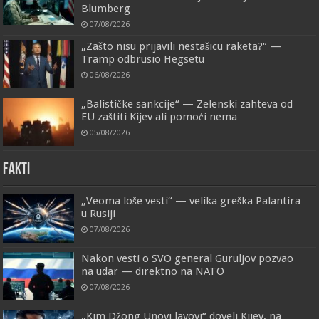
Blumberg
07/08/2026
„Zašto nisu prijavili nestašicu raketa?“ —
Tramp odbrusio Hegsetu
06/08/2026
„Balističke sankcije“ — Zelenski zahteva od
EU zaštiti Kijev ali pomoći nema
05/08/2026
FAKTI
„Veoma loše vesti“ — velika greška Palantira
u Rusiji
07/08/2026
Nakon vesti o SVO general Guruljov pozvao
na udar — direktno na NATO
07/08/2026
„Kim Džong Unovi lavovi“ doveli Kijev, na