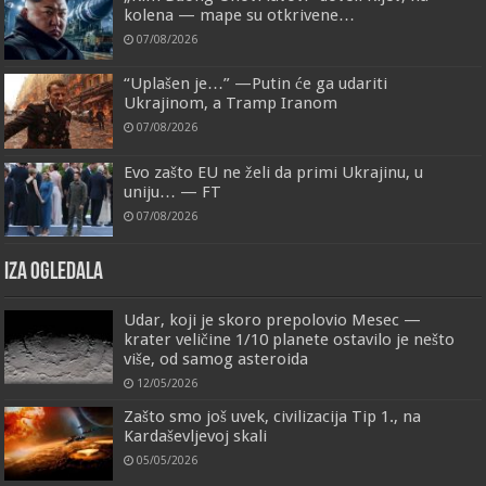
kolena — mape su otkrivene…
07/08/2026
“Uplašen je…” —Putin će ga udariti
Ukrajinom, a Tramp Iranom
07/08/2026
Evo zašto EU ne želi da primi Ukrajinu, u
uniju… — FT
07/08/2026
IZA OGLEDALA
Udar, koji je skoro prepolovio Mesec —
krater veličine 1/10 planete ostavilo je nešto
više, od samog asteroida
12/05/2026
Zašto smo još uvek, civilizacija Tip 1., na
Kardaševljevoj skali
05/05/2026