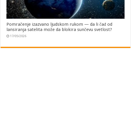
Pomračenje izazvano ljudskom rukom — da li čađ od
lansiranja satelita može da blokira sunčevu svetlost?
17/05/2026