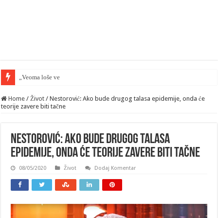
„Veoma loše vesti“ — velika greška Pa
Home
/
Život
/
Nestorović: Ako bude drugog talasa epidemije, onda će
teorije zavere biti tačne
Nestorović: Ako bude drugog talasa
epidemije, onda će teorije zavere biti tačne
08/05/2020
Život
Dodaj Komentar