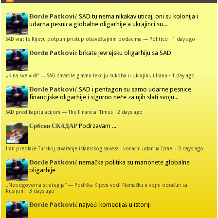
Đorđe Patković
SAD tu nema nikakav uticaj, oni su kolonija i
udarna pesnica globalne oligarhije a ukrajinci su...
SAD vratile Kijevu potpun pristup obaveštajnim podacima — Politico
·
1 day ago
Đorđe Patković
brkate jevrejsku oligarhiju sa SAD
„Kina sve vidi“ — SAD shvatile glavnu lekciju sukoba u Ukrajini, i Iranu
·
1 day ago
Đorđe Patković
SAD i pentagon su samo udarne pesnice
financijske oligarhije i sigurno neće za njih slati svoju...
SAD pred kapitulacijom — The Financial Times
·
2 days ago
Србски СКАДАР
Podrzavam ...
Iran predlaže Turskoj stvaranje islamskog saveza i konačni udar na Izrael
·
3 days ago
Đorđe Patković
nemačka politika su marionete globalne
oligarhije
„Neodgovorna strategija“ — Podrška Kijevu vodi Nemačku u vojni obračun sa
Rusijom
·
3 days ago
Đorđe Patković
najveći komedijaš u istoriji