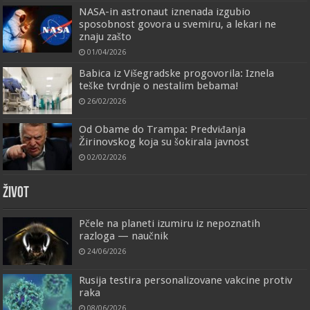
NASA-in astronaut iznenada izgubio
sposobnost govora u svemiru, a lekari ne
znaju zašto
01/04/2026
Babica iz Višegradske progovorila: Iznela
teške tvrdnje o nestalim bebama!
26/02/2026
Od Obame do Trampa: Predviđanja
Žirinovskog koja su šokirala javnost
02/02/2026
ŽIVOT
Pčele na planeti izumiru iz nepoznatih
razloga — naučnik
24/06/2026
Rusija testira personalizovane vakcine protiv
raka
08/06/2026