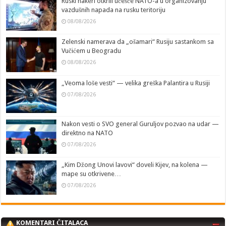
Ruski hakeri otkrili učešće NATO-a u organizovanju
vazdušnih napada na rusku teritoriju
08/08/2026
Zelenski namerava da „ošamari“ Rusiju sastankom sa
Vučićem u Beogradu
08/08/2026
„Veoma loše vesti“ — velika greška Palantira u Rusiji
07/08/2026
Nakon vesti o SVO general Guruljov pozvao na udar —
direktno na NATO
07/08/2026
„Kim Džong Unovi lavovi“ doveli Kijev, na kolena —
mape su otkrivene…
07/08/2026
KOMENTARI ČITALACA