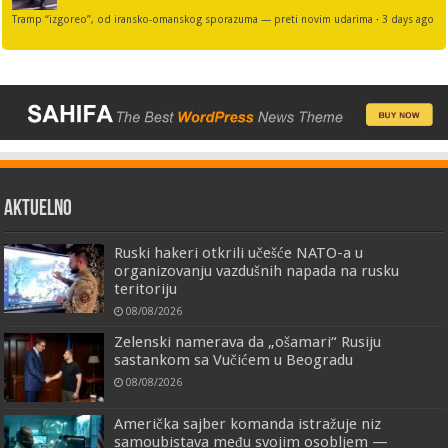
Tramp “izgoreo”, od iransko-omanskog sporazuma — preti novim udarima
·
3 days ago
AKTUELNO
Ruski hakeri otkrili učešće NATO-a u
organizovanju vazdušnih napada na rusku
teritoriju
08/08/2026
Zelenski namerava da „ošamari“ Rusiju
sastankom sa Vučićem u Beogradu
08/08/2026
Američka sajber komanda istražuje niz
samoubistava među svojim osobljem —