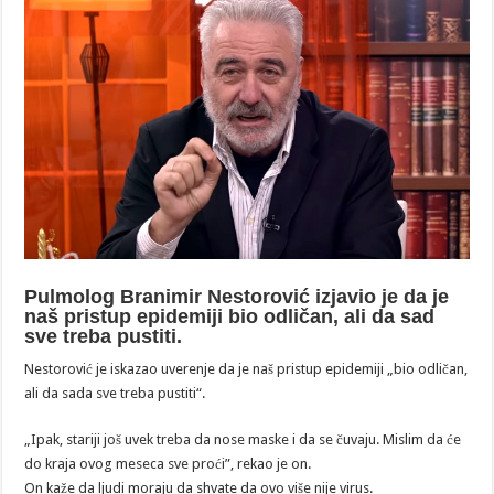
Pulmolog Branimir Nestorović izjavio je da je
naš pristup epidemiji bio odličan, ali da sad
sve treba pustiti.
Nestorović je iskazao uverenje da je naš pristup epidemiji „bio odličan,
ali da sada sve treba pustiti“.
„Ipak, stariji još uvek treba da nose maske i da se čuvaju. Mislim da će
do kraja ovog meseca sve proći”, rekao je on.
On kaže da ljudi moraju da shvate da ovo više nije virus.