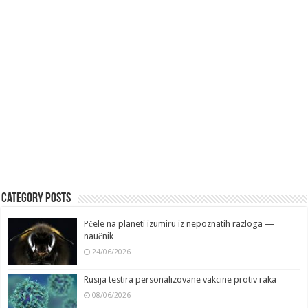
Category Posts
Pčele na planeti izumiru iz nepoznatih razloga —
naučnik
24/06/2026
Rusija testira personalizovane vakcine protiv raka
08/06/2026