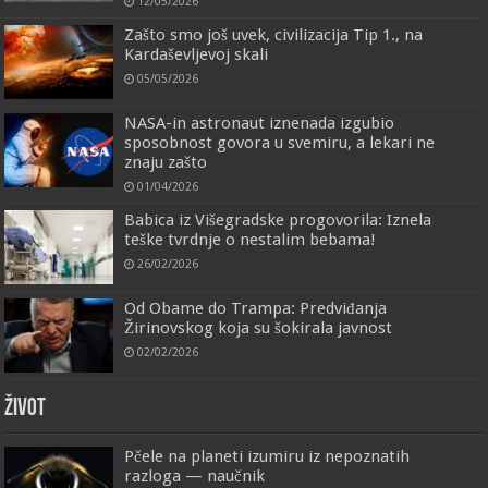
12/05/2026
Zašto smo još uvek, civilizacija Tip 1., na
Kardaševljevoj skali
05/05/2026
NASA-in astronaut iznenada izgubio
sposobnost govora u svemiru, a lekari ne
znaju zašto
01/04/2026
Babica iz Višegradske progovorila: Iznela
teške tvrdnje o nestalim bebama!
26/02/2026
Od Obame do Trampa: Predviđanja
Žirinovskog koja su šokirala javnost
02/02/2026
ŽIVOT
Pčele na planeti izumiru iz nepoznatih
razloga — naučnik