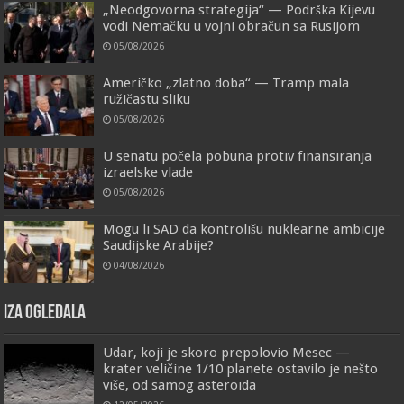
„Neodgovorna strategija“ — Podrška Kijevu
vodi Nemačku u vojni obračun sa Rusijom
05/08/2026
Američko „zlatno doba“ — Tramp mala
ružičastu sliku
05/08/2026
U senatu počela pobuna protiv finansiranja
izraelske vlade
05/08/2026
Mogu li SAD da kontrolišu nuklearne ambicije
Saudijske Arabije?
04/08/2026
IZA OGLEDALA
Udar, koji je skoro prepolovio Mesec —
krater veličine 1/10 planete ostavilo je nešto
više, od samog asteroida