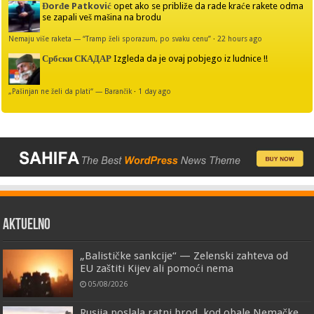
Đorđe Patković
opet ako se približe da rade kraće rakete odma
se zapali veš mašina na brodu
Nemaju više raketa — “Tramp želi sporazum, po svaku cenu”
·
22 hours ago
Србски СКАДАР
Izgleda da je ovaj pobjego iz ludnice !!
„Pašinjan ne želi da plati“ — Barančik
·
1 day ago
AKTUELNO
„Balističke sankcije“ — Zelenski zahteva od
EU zaštiti Kijev ali pomoći nema
05/08/2026
Rusija poslala ratni brod, kod obale Nemačke