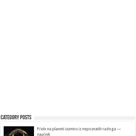
Category Posts
Pčele na planeti izumiru iz nepoznatih razloga —
naučnik