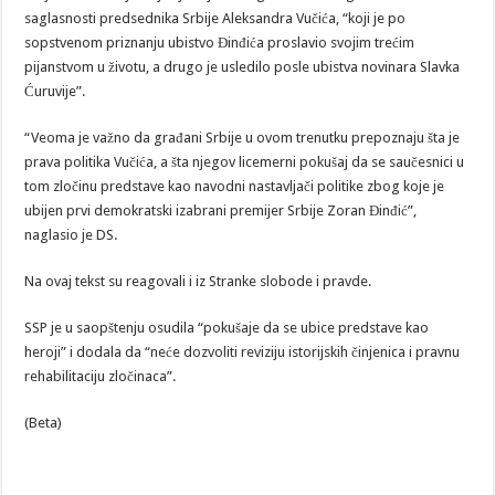
saglasnosti predsednika Srbije Aleksandra Vučića, “koji je po
sopstvenom priznanju ubistvo Đinđića proslavio svojim trećim
pijanstvom u životu, a drugo je usledilo posle ubistva novinara Slavka
Ćuruvije”.
“Veoma je važno da građani Srbije u ovom trenutku prepoznaju šta je
prava politika Vučića, a šta njegov licemerni pokušaj da se saučesnici u
tom zločinu predstave kao navodni nastavljači politike zbog koje je
ubijen prvi demokratski izabrani premijer Srbije Zoran Đinđić”,
naglasio je DS.
Na ovaj tekst su reagovali i iz Stranke slobode i pravde.
SSP je u saopštenju osudila “pokušaje da se ubice predstave kao
heroji” i dodala da “neće dozvoliti reviziju istorijskih činjenica i pravnu
rehabilitaciju zločinaca”.
(Beta)