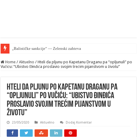
„Balističke sankcije“ — Zelenski zahteva od EU zaštiti Kijev ali p
Home
/
Aktuelno
/
Hteli da pljunu po Kapetanu Draganu pa “opljunuli” po
Vučiću: “Ubistvo Đinđića proslavio svojim trećim pijanstvom u životu”
Hteli da pljunu po Kapetanu Draganu pa
“opljunuli” po Vučiću: “Ubistvo Đinđića
proslavio svojim trećim pijanstvom u
životu”
23/05/2020
Aktuelno
Dodaj Komentar