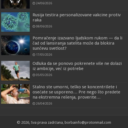
24/06/2026
Rusija testira personalizovane vakcine protiv
raka
08/06/2026
Pomračenje izazvano ljudskom rukom — da li
čađ od lansiranja satelita može da blokira
sunčevu svetlost?
17/05/2026
Odluka da se ponovo pokrenete više ne dolazi
iz ambicije, već iz potrebe
05/05/2026
Stalno ste umorni, teško se koncentrišete i
osećate se usporeno… Pre nego što pređete
na ekstremna rešenja, proverite…
26/04/2026
© 2026, Sva prava zadržana, borbainfo@protonmail.com