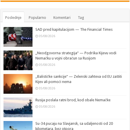
Poslednje
Popularno
Komentari
Tag
SAD pred kapitulacijom — The Financial Times
05/08/2026
„Neodgovorna strategija“ — Podrška Kijevu vodi
Nemačku u vojni obračun sa Rusijom
05/08/2026
„Balističke sankcije“ — Zelenski zahteva od EU zaštiti
Kijev ali pomoći nema
05/08/2026
Rusija poslala ratni brod, kod obale Nemačke
05/08/2026
Su-34 pucaju na Slavjansk, sa udaljenosti od 20
kilometara, bez otpora