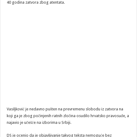
40 godina zatvora zbog atentata.
Vasiljković je nedavno pušten na prevremenu slobodu iz zatvora na
koji ga je zbog počinjenih ratnih zločina osudilo hrvatsko pravosuđe, a
najavio je učešće na izborima u Srbiji.
DS je ocenio da je objavljivanje takvog teksta nemoguće bez