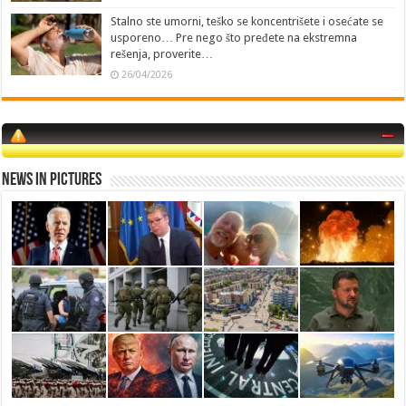
Stalno ste umorni, teško se koncentrišete i osećate se
usporeno… Pre nego što pređete na ekstremna
rešenja, proverite…
26/04/2026
News in Pictures