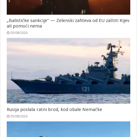
„Balističke sankcije“ — Zelenski zahteva od EU zaštiti Kijev
ali pomoći nema
05/08/2026
Rusija poslala ratni brod, kod obale Nemačke
05/08/2026