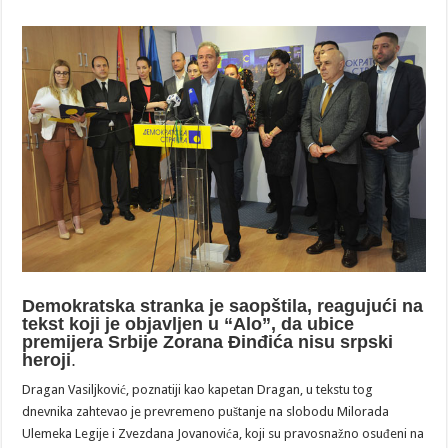
Demokratska stranka je saopštila, reagujući na
tekst koji je objavljen u “Alo”, da ubice
premijera Srbije Zorana Đinđića nisu srpski
heroji
.
Dragan Vasiljković, poznatiji kao kapetan Dragan, u tekstu tog
dnevnika zahtevao je prevremeno puštanje na slobodu Milorada
Ulemeka Legije i Zvezdana Jovanovića, koji su pravosnažno osuđeni na