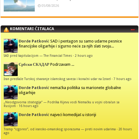
05/08/2026
KOMENTARI ČITALACA
Đorđe Patković
SAD i pentagon su samo udarne pesnice
financijske oligarhije i sigurno neće za njih slati svoju...
SAD pred kapitulacijom — The Financial Times
·
2 hours ago
Србски СКАДАР
Podrzavam ...
Iran predlaže Turskoj stvaranje islamskog saveza i konačni udar na Izrael
·
7 hours ago
Đorđe Patković
nemačka politika su marionete globalne
oligarhije
„Neodgovorna strategija“ — Podrška Kijevu vodi Nemačku u vojni obračun sa
Rusijom
·
16 hours ago
Đorđe Patković
najveći komedijaš u istoriji
Tramp “izgoreo”, od iransko-omanskog sporazuma — preti novim udarima
·
20 hours
ago