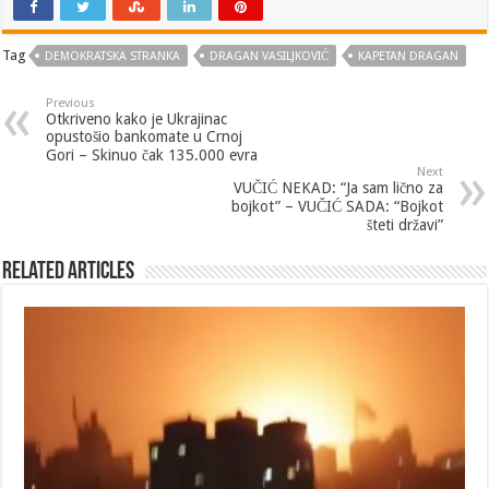
Tag
DEMOKRATSKA STRANKA
DRAGAN VASILJKOVIĆ
KAPETAN DRAGAN
Previous
Otkriveno kako je Ukrajinac
opustošio bankomate u Crnoj
Gori – Skinuo čak 135.000 evra
Next
VUČIĆ NEKAD: “Ja sam lično za
bojkot” – VUČIĆ SADA: “Bojkot
šteti državi”
Related Articles