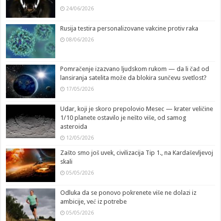
24/06/2026
Rusija testira personalizovane vakcine protiv raka
08/06/2026
Pomračenje izazvano ljudskom rukom — da li čađ od
lansiranja satelita može da blokira sunčevu svetlost?
17/05/2026
Udar, koji je skoro prepolovio Mesec — krater veličine
1/10 planete ostavilo je nešto više, od samog
asteroida
12/05/2026
Zašto smo još uvek, civilizacija Tip 1., na Kardaševljevoj
skali
05/05/2026
Odluka da se ponovo pokrenete više ne dolazi iz
ambicije, već iz potrebe
05/05/2026