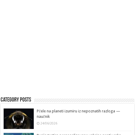
Category Posts
Pčele na planeti izumiru iz nepoznatih razloga —
naučnik
24/06/2026