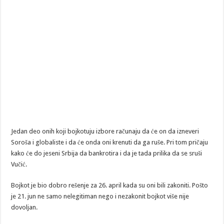
Jedan deo onih koji bojkotuju izbore računaju da će on da izneveri
Soroša i globaliste i da će onda oni krenuti da ga ruše. Pri tom pričaju
kako će do jeseni Srbija da bankrotira i da je tada prilika da se sruši
Vučić.
Bojkot je bio dobro rešenje za 26. april kada su oni bili zakoniti. Pošto
je 21. jun ne samo nelegitiman nego i nezakonit bojkot više nije
dovoljan.