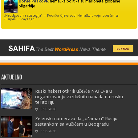
Đorđe Patković
nemačka politika su marionete globalne
oligarhije
„Neodgovorna strategija“ — Podrška Kijevu vodi Nemačku u vojni obračun sa
Rusijom
·
3 days ago
AKTUELNO
Ruski hakeri otkrili učešće NATO-a u
organizovanju vazdušnih napada na rusku
teritoriju
08/08/2026
Zelenski namerava da „ošamari“ Rusiju
sastankom sa Vučićem u Beogradu
08/08/2026