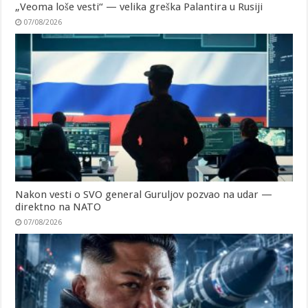
„Veoma loše vesti“ — velika greška Palantira u Rusiji
07/08/2026
Nakon vesti o SVO general Guruljov pozvao na udar —
direktno na NATO
07/08/2026