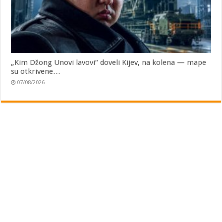
„Kim Džong Unovi lavovi“ doveli Kijev, na kolena — mape
su otkrivene…
07/08/2026