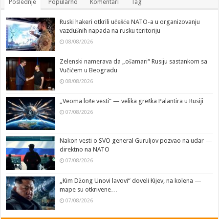
Poslednje
Popularno
Komentari
Tag
Ruski hakeri otkrili učešće NATO-a u organizovanju
vazdušnih napada na rusku teritoriju
08/08/2026
Zelenski namerava da „ošamari“ Rusiju sastankom sa
Vučićem u Beogradu
08/08/2026
„Veoma loše vesti“ — velika greška Palantira u Rusiji
07/08/2026
Nakon vesti o SVO general Guruljov pozvao na udar —
direktno na NATO
07/08/2026
„Kim Džong Unovi lavovi“ doveli Kijev, na kolena —
mape su otkrivene…
07/08/2026