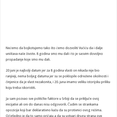
Nećemo da bojkotujemo tako što ćemo dozvoliti Vučiću da i dalje
uništava naše živote. 8 godina smo mu dali i to je sasvim dovoljno
propadanje koje smo mu dali.
20 juni je najbolji datum jer za 8 godina vlasti on nikada nije bio
ranjiviji, nema boljeg datuma jer su se poklopile određene okolnosti i
činjenice da je vlast nezakonita, i 20. juna imamo veliku istorijsku priliku
koju treba iskoristiti.
Ja sam pozvao sve političke faktore u Srbiji da se priključe ovoj
inicijativi ali oni do danas nisu odgovorili. Čudim se strankama
opozicije koji bar deklarativno kažu da su protivnici ovog režima.
Očigledno je da to samo pričaju a da su ustvari druga strana ove