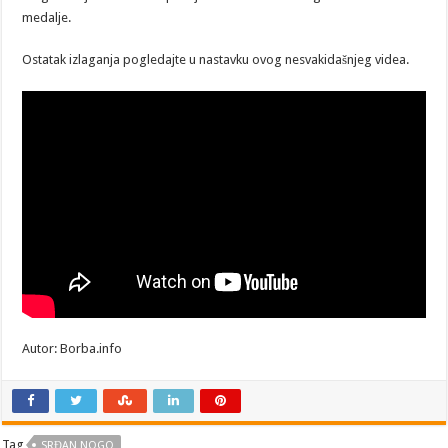
medalje.
Ostatak izlaganja pogledajte u nastavku ovog nesvakidašnjeg videa.
Autor: Borba.info
Tag
SRĐAN NOGO