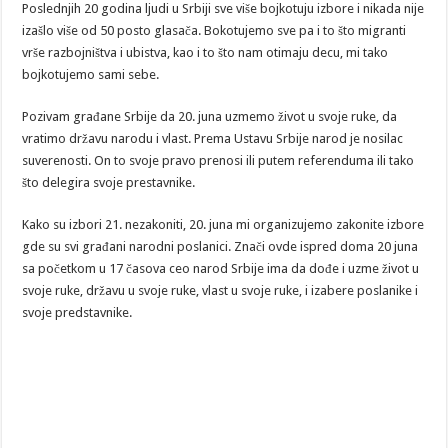
Poslednjih 20 godina ljudi u Srbiji sve više bojkotuju izbore i nikada nije
izašlo više od 50 posto glasača. Bokotujemo sve pa i to što migranti
vrše razbojništva i ubistva, kao i to što nam otimaju decu, mi tako
bojkotujemo sami sebe.
Pozivam građane Srbije da 20. juna uzmemo život u svoje ruke, da
vratimo državu narodu i vlast. Prema Ustavu Srbije narod je nosilac
suverenosti. On to svoje pravo prenosi ili putem referenduma ili tako
što delegira svoje prestavnike.
Kako su izbori 21. nezakoniti, 20. juna mi organizujemo zakonite izbore
gde su svi građani narodni poslanici. Znači ovde ispred doma 20 juna
sa početkom u 17 časova ceo narod Srbije ima da dođe i uzme život u
svoje ruke, državu u svoje ruke, vlast u svoje ruke, i izabere poslanike i
svoje predstavnike.