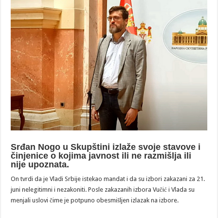
Srđan Nogo u Skupštini izlaže svoje stavove i
činjenice o kojima javnost ili ne razmišlja ili
nije upoznata.
On tvrdi da je Vladi Srbije istekao mandat i da su izbori zakazani za 21.
juni nelegitimni i nezakoniti. Posle zakazanih izbora Vučić i Vlada su
menjali uslovi čime je potpuno obesmišljen izlazak na izbore.