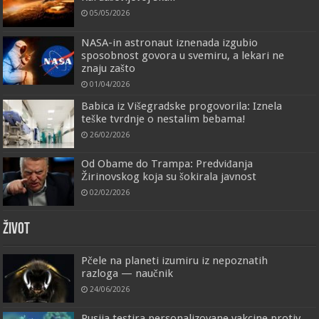
05/05/2026
NASA-in astronaut iznenada izgubio
sposobnost govora u svemiru, a lekari ne
znaju zašto
01/04/2026
Babica iz Višegradske progovorila: Iznela
teške tvrdnje o nestalim bebama!
26/02/2026
Od Obame do Trampa: Predviđanja
Žirinovskog koja su šokirala javnost
02/02/2026
ŽIVOT
Pčele na planeti izumiru iz nepoznatih
razloga — naučnik
24/06/2026
Rusija testira personalizovane vakcine protiv