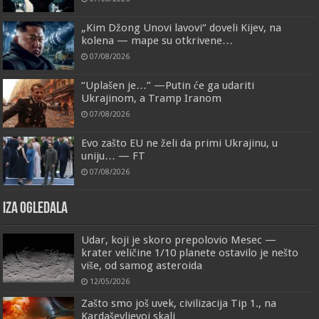
„Kim Džong Unovi lavovi“ doveli Kijev, na
kolena — mape su otkrivene…
07/08/2026
“Uplašen je…” —Putin će ga udariti
Ukrajinom, a Tramp Iranom
07/08/2026
Evo zašto EU ne želi da primi Ukrajinu, u
uniju… — FT
07/08/2026
IZA OGLEDALA
Udar, koji je skoro prepolovio Mesec —
krater veličine 1/10 planete ostavilo je nešto
više, od samog asteroida
12/05/2026
Zašto smo još uvek, civilizacija Tip 1., na
Kardaševljevoj skali