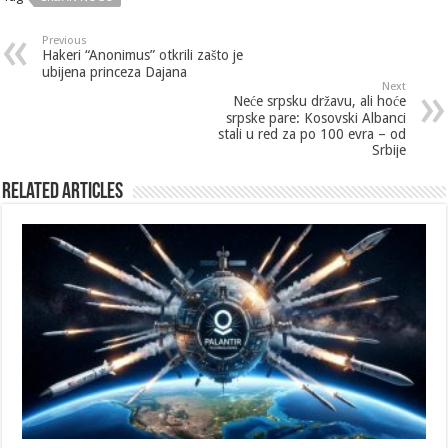
Previous
Hakeri “Anonimus” otkrili zašto je
ubijena princeza Dajana
Next
Neće srpsku državu, ali hoće
srpske pare: Kosovski Albanci
stali u red za po 100 evra – od
Srbije
Related Articles