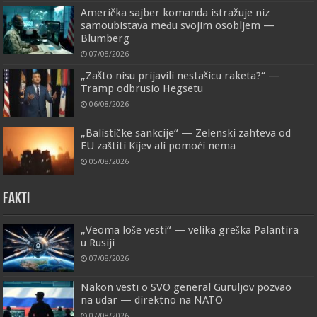
Američka sajber komanda istražuje niz
samoubistava među svojim osobljem —
Blumberg
07/08/2026
„Zašto nisu prijavili nestašicu raketa?“ —
Tramp odbrusio Hegsetu
06/08/2026
„Balističke sankcije“ — Zelenski zahteva od
EU zaštiti Kijev ali pomoći nema
05/08/2026
FAKTI
„Veoma loše vesti“ — velika greška Palantira
u Rusiji
07/08/2026
Nakon vesti o SVO general Guruljov pozvao
na udar — direktno na NATO
07/08/2026