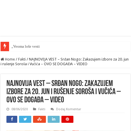
„Veoma loše vesti“ — velika greška Palantira u
Home
/
Fakti
/
NAJNOVIJA VEST – Srđan Nogo: Zakazujem izbore za 20. jun
i rušenje Soroša i Vučića – OVO SE DOGAĐA – VIDEO
NAJNOVIJA VEST – Srđan Nogo: Zakazujem
izbore za 20. jun i rušenje Soroša i Vučića –
OVO SE DOGAĐA – VIDEO
08/06/2020
Fakti
Dodaj Komentar