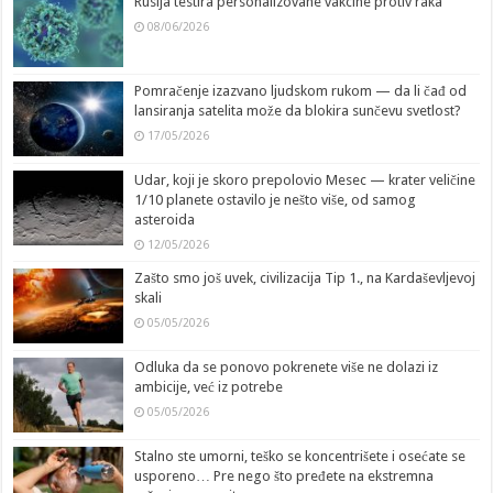
Rusija testira personalizovane vakcine protiv raka
08/06/2026
Pomračenje izazvano ljudskom rukom — da li čađ od
lansiranja satelita može da blokira sunčevu svetlost?
17/05/2026
Udar, koji je skoro prepolovio Mesec — krater veličine
1/10 planete ostavilo je nešto više, od samog
asteroida
12/05/2026
Zašto smo još uvek, civilizacija Tip 1., na Kardaševljevoj
skali
05/05/2026
Odluka da se ponovo pokrenete više ne dolazi iz
ambicije, već iz potrebe
05/05/2026
Stalno ste umorni, teško se koncentrišete i osećate se
usporeno… Pre nego što pređete na ekstremna