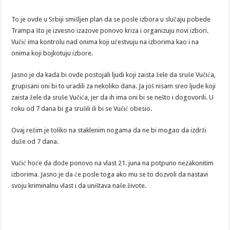
To je ovde u Srbiji smišljen plan da se posle izbora u slučaju pobede
Trampa što je izvesno izazove ponovo kriza i organizuju novi izbori.
Vučić ima kontrolu nad onima koji učestvuju na izborima kao i na
onima koji bojkotuju izbore.
Jasno je da kada bi ovde postojali ljudi koji zaista žele da sruše Vučića,
grupisani oni bi to uradili za nekoliko dana. Ja još nisam sreo ljude koji
zaista žele da sruše Vučića, jer da ih ima oni bi se nešto i dogovorili. U
roku od 7 dana bi ga srušili ili bi se Vučić obesio.
Ovaj režim je toliko na staklenim nogama da ne bi mogao da izdrži
duže od 7 dana.
Vučić hoće da dođe ponovo na vlast 21. juna na potpuno nezakonitim
izborima. Jasno je da će posle toga ako mu se to dozvoli da nastavi
svoju kriminalnu vlast i da uništava naše živote.