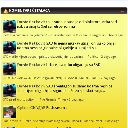
KOMENTARI ČITALACA
Đorđe Patković
to je vučku opasnije od blokatora, neka sad
nabavi onaj kačket sa retrovizorima
Zelenski namerava da „ošamari“ Rusiju sastankom sa Vučićem u Beogradu
·
3 hours ago
Đorđe Patković
SAD tu nema nikakav uticaj, oni su kolonija i
udarna pesnica globalne oligarhije a ukrajinci su...
SAD vratile Kijevu potpun pristup obaveštajnim podacima — Politico
·
2 days ago
Đorđe Patković
brkate jevrejsku oligarhiju sa SAD
„Kina sve vidi“ — SAD shvatile glavnu lekciju sukoba u Ukrajini, i Iranu
·
2 days ago
Đorđe Patković
SAD i pentagon su samo udarne pesnice
financijske oligarhije i sigurno neće za njih slati svoju...
SAD pred kapitulacijom — The Financial Times
·
3 days ago
Србски СКАДАР
Podrzavam ...
Iran predlaže Turskoj stvaranje islamskog saveza i konačni udar na Izrael
·
3 days ago