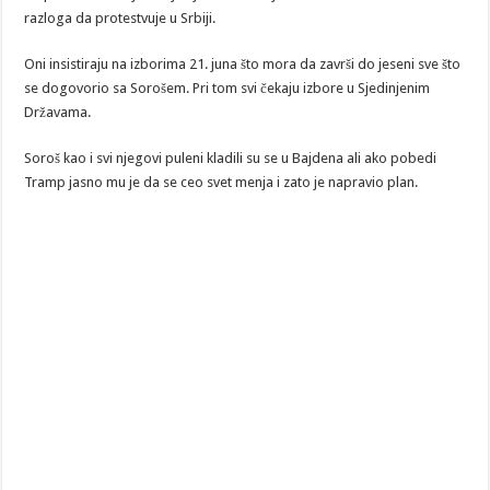
razloga da protestvuje u Srbiji.
Oni insistiraju na izborima 21. juna što mora da završi do jeseni sve što
se dogovorio sa Sorošem. Pri tom svi čekaju izbore u Sjedinjenim
Državama.
Soroš kao i svi njegovi puleni kladili su se u Bajdena ali ako pobedi
Tramp jasno mu je da se ceo svet menja i zato je napravio plan.