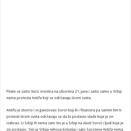
Pitate se zašto Vučić insistira na izborima 21. juna i zašto samo u Srbiji
nema protesta Antifa koji se održavaju širom sveta.
Antifu je stvorio i organizovao Soroš koji ih i finansira pa samim tim ti
protesti širom sveta održavaju se da bi postavio vlade koje je on
izabrao. U Srbiji ih nema zato što je u Srbiji na vlasti Soroš i ljudi koje je
on postavio. Tim je Srbija njihova kolonija i zato Soroševa Antifa nema