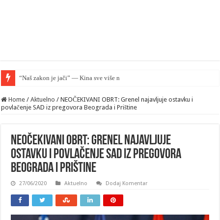
“Naš zakon je jači” — Kina sve više nadmašuje SAD u pravnom smis
Home
/
Aktuelno
/
NEOČEKIVANI OBRT: Grenel najavljuje ostavku i
povlačenje SAD iz pregovora Beograda i Prištine
NEOČEKIVANI OBRT: Grenel najavljuje
ostavku i povlačenje SAD iz pregovora
Beograda i Prištine
27/06/2020
Aktuelno
Dodaj Komentar