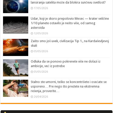
lansiranja satelita može da blokira sunčevu svetlost?
17/05/2026
Udar, koji je skoro prepolovio Mesec — krater veličine
1/10 planete ostavilo je nešto više, od samog
asteroida
12/05/2026
Zašto smo još uvek, civilizacija Tip 1., na Kardaševljevoj
skali
05/05/2026
Odluka da se ponovo pokrenete više ne dolazi iz
ambicije, već iz potrebe
05/05/2026
Stalno ste umorni, teško se koncentrišete i osećate se
usporeno… Pre nego što pređete na ekstremna
rešenja, proverite…
26/04/2026