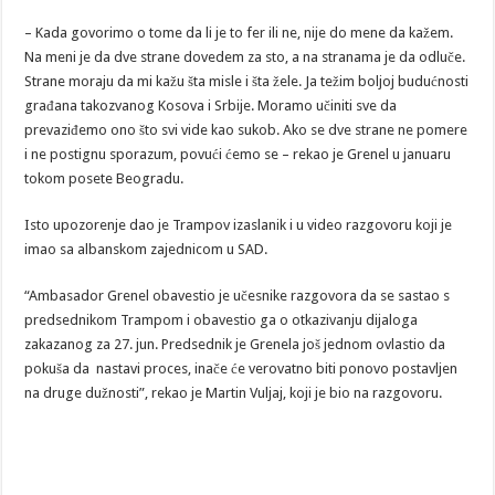
– Kada govorimo o tome da li je to fer ili ne, nije do mene da kažem.
Na meni je da dve strane dovedem za sto, a na stranama je da odluče.
Strane moraju da mi kažu šta misle i šta žele. Ja težim boljoj budućnosti
građana takozvanog Kosova i Srbije. Moramo učiniti sve da
prevaziđemo ono što svi vide kao sukob. Ako se dve strane ne pomere
i ne postignu sporazum, povući ćemo se – rekao je Grenel u januaru
tokom posete Beogradu.
Isto upozorenje dao je Trampov izaslanik i u video razgovoru koji je
imao sa albanskom zajednicom u SAD.
“Ambasador Grenel obavestio je učesnike razgovora da se sastao s
predsednikom Trampom i obavestio ga o otkazivanju dijaloga
zakazanog za 27. jun. Predsednik je Grenela još jednom ovlastio da
pokuša da nastavi proces, inače će verovatno biti ponovo postavljen
na druge dužnosti”, rekao je Martin Vuljaj, koji je bio na razgovoru.