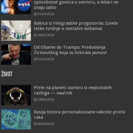
sposobnost govora u svemiru, a lekari ne
znaju zašto
01/04/2026
Babica iz Višegradske progovorila: Iznela
teške tvrdnje o nestalim bebama!
26/02/2026
Od Obame do Trampa: Predviđanja
Žirinovskog koja su šokirala javnost
02/02/2026
ŽIVOT
Pčele na planeti izumiru iz nepoznatih
razloga — naučnik
24/06/2026
Rusija testira personalizovane vakcine protiv
raka
08/06/2026