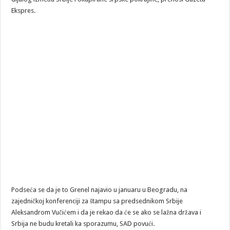
Ekspres.
Podseća se da je to Grenel najavio u januaru u Beogradu, na
zajedničkoj konferenciji za štampu sa predsednikom Srbije
Aleksandrom Vučićem i da je rekao da će se ako se lažna država i
Srbija ne budu kretali ka sporazumu, SAD povući.