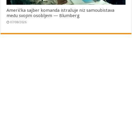
Američka sajber komanda istražuje niz samoubistava
među svojim osobljem — Blumberg
07/08/2026