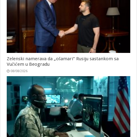
Zelenski namerava da „ošamari“ Rusiju sastankom sa
Vučićem u Beogradu
08/08/2026