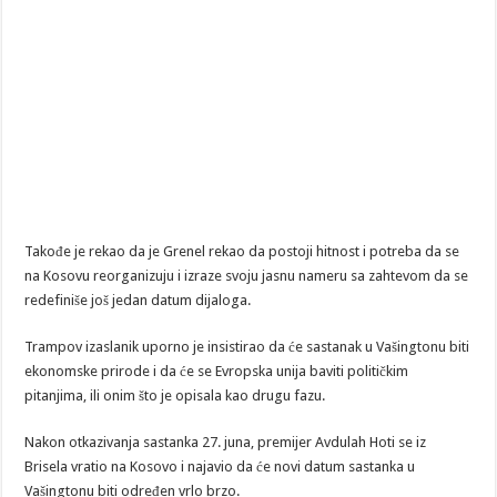
Takođe je rekao da je Grenel rekao da postoji hitnost i potreba da se
na Kosovu reorganizuju i izraze svoju jasnu nameru sa zahtevom da se
redefiniše još jedan datum dijaloga.
Trampov izaslanik uporno je insistirao da će sastanak u Vašingtonu biti
ekonomske prirode i da će se Evropska unija baviti političkim
pitanjima, ili onim što je opisala kao drugu fazu.
Nakon otkazivanja sastanka 27. juna, premijer Avdulah Hoti se iz
Brisela vratio na Kosovo i najavio da će novi datum sastanka u
Vašingtonu biti određen vrlo brzo.