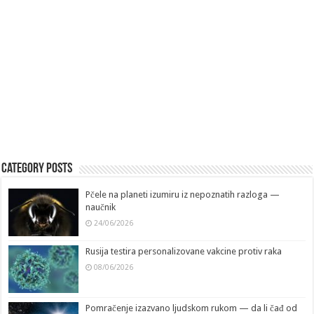
Category Posts
Pčele na planeti izumiru iz nepoznatih razloga —
naučnik
24/06/2026
Rusija testira personalizovane vakcine protiv raka
08/06/2026
Pomračenje izazvano ljudskom rukom — da li čađ od