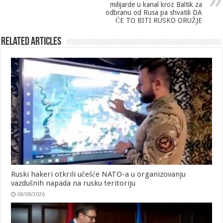
milijarde u kanal kroz Baltik za
odbranu od Rusa pa shvatili DA
ĆE TO BITI RUSKO ORUŽJE
Related Articles
Ruski hakeri otkrili učešće NATO-a u organizovanju
vazdušnih napada na rusku teritoriju
08/08/2026