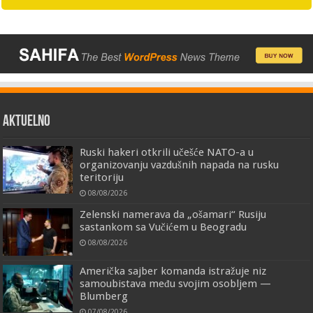
AKTUELNO
Ruski hakeri otkrili učešće NATO-a u
organizovanju vazdušnih napada na rusku
teritoriju
08/08/2026
Zelenski namerava da „ošamari“ Rusiju
sastankom sa Vučićem u Beogradu
08/08/2026
Američka sajber komanda istražuje niz
samoubistava među svojim osobljem —
Blumberg
07/08/2026