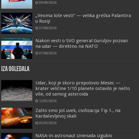
09/08/2026
„Veoma loše vesti“ — velika greška Palantira
u Rusiji
07/08/2026
Nakon vesti o SVO general Guruljov pozvao
na udar — direktno na NATO
07/08/2026
IZA OGLEDALA
Udar, koji je skoro prepolovio Mesec —
krater veličine 1/10 planete ostavilo je nešto
više, od samog asteroida
12/05/2026
Zašto smo još uvek, civilizacija Tip 1., na
Kardaševljevoj skali
05/05/2026
NASA-in astronaut iznenada izgubio