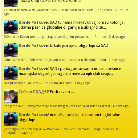
nabavi onaj kačket sa retrovizorima
Zelenski namerava da „ošamari“ Rusiju sastankom sa Vučićem u Beogradu
·
21 hours
ago
Đorđe Patković
SAD tu nema nikakav uticaj, oni su kolonija i
udarna pesnica globalne oligarhije a ukrajinci su...
SAD vratile Kijevu potpun pristup obaveštajnim podacima — Politico
·
2 days ago
Đorđe Patković
brkate jevrejsku oligarhiju sa SAD
„Kina sve vidi“ — SAD shvatile glavnu lekciju sukoba u Ukrajini, i Iranu
·
2 days ago
Đorđe Patković
SAD i pentagon su samo udarne pesnice
financijske oligarhije i sigurno neće za njih slati svoju...
SAD pred kapitulacijom — The Financial Times
·
3 days ago
Србски СКАДАР
Podrzavam ...
Iran predlaže Turskoj stvaranje islamskog saveza i konačni udar na Izrael
·
4 days ago
Đorđe Patković
nemačka politika su marionete globalne
oligarhije
„Neodgovorna strategija“ — Podrška Kijevu vodi Nemačku u vojni obračun sa
Rusijom
·
4 days ago