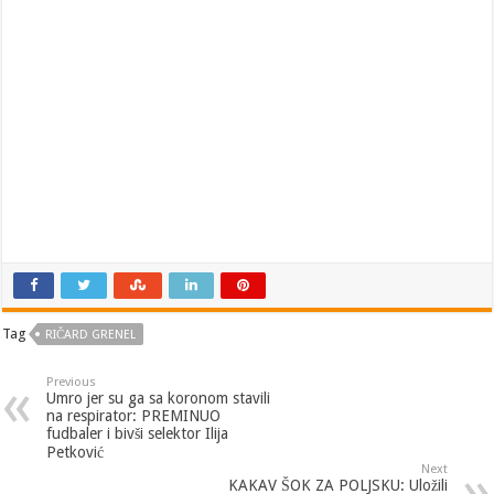
Tag
RIČARD GRENEL
Previous
Umro jer su ga sa koronom stavili
na respirator: PREMINUO
fudbaler i bivši selektor Ilija
Petković
Next
KAKAV ŠOK ZA POLJSKU: Uložili