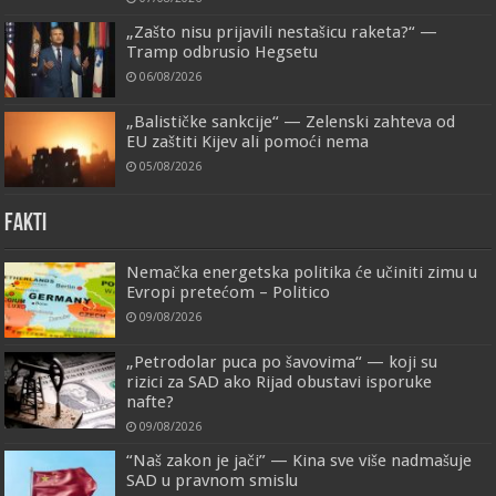
„Zašto nisu prijavili nestašicu raketa?“ —
Tramp odbrusio Hegsetu
06/08/2026
„Balističke sankcije“ — Zelenski zahteva od
EU zaštiti Kijev ali pomoći nema
05/08/2026
FAKTI
Nemačka energetska politika će učiniti zimu u
Evropi pretećom – Politico
09/08/2026
„Petrodolar puca po šavovima“ — koji su
rizici za SAD ako Rijad obustavi isporuke
nafte?
09/08/2026
“Naš zakon je jači” — Kina sve više nadmašuje
SAD u pravnom smislu