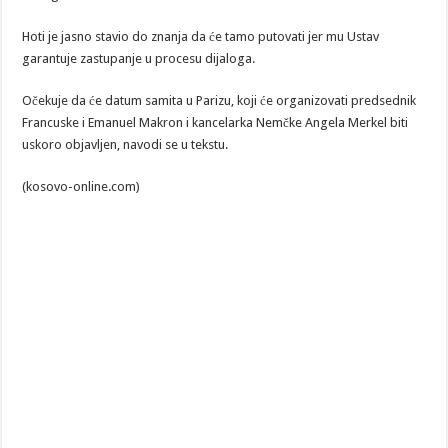
Hoti je jasno stavio do znanja da će tamo putovati jer mu Ustav
garantuje zastupanje u procesu dijaloga.
Očekuje da će datum samita u Parizu, koji će organizovati predsednik
Francuske i Emanuel Makron i kancelarka Nemčke Angela Merkel biti
uskoro objavljen, navodi se u tekstu.
(kosovo-online.com)