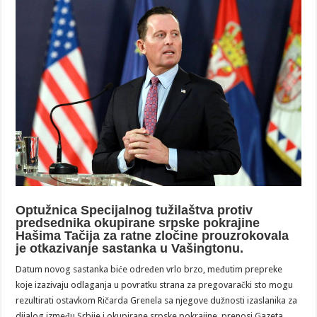
Optužnica Specijalnog tužilaštva protiv
predsednika okupirane srpske pokrajine
Hašima Tačija za ratne zločine prouzrokovala
je otkazivanje sastanka u Vašingtonu.
Datum novog sastanka biće određen vrlo brzo, međutim prepreke
koje izazivaju odlaganja u povratku strana za pregovarački sto mogu
rezultirati ostavkom Ričarda Grenela sa njegove dužnosti izaslanika za
dijalog između Srbije i okupirane srpske pokrajine, prenosi Gazeta