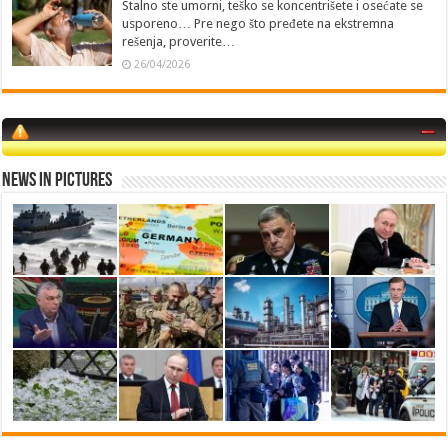
Stalno ste umorni, teško se koncentrišete i osećate se
usporeno… Pre nego što pređete na ekstremna
rešenja, proverite…
26/04/2026
News in Pictures