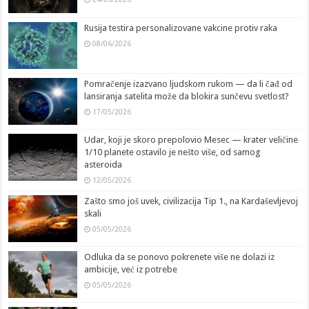
Rusija testira personalizovane vakcine protiv raka
08/06/2026
Pomračenje izazvano ljudskom rukom — da li čađ od
lansiranja satelita može da blokira sunčevu svetlost?
17/05/2026
Udar, koji je skoro prepolovio Mesec — krater veličine
1/10 planete ostavilo je nešto više, od samog
asteroida
12/05/2026
Zašto smo još uvek, civilizacija Tip 1., na Kardaševljevoj
skali
05/05/2026
Odluka da se ponovo pokrenete više ne dolazi iz
ambicije, već iz potrebe
05/05/2026