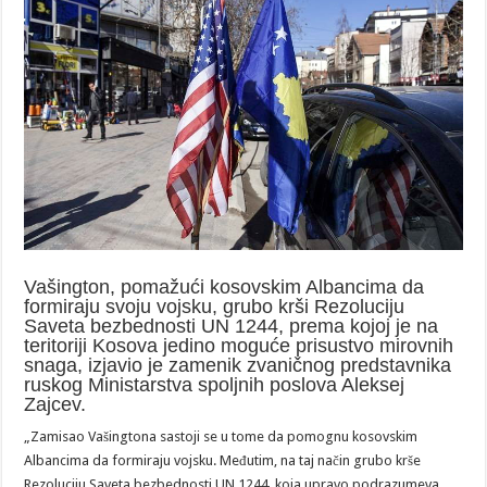
Vašington, pomažući kosovskim Albancima da
formiraju svoju vojsku, grubo krši Rezoluciju
Saveta bezbednosti UN 1244, prema kojoj je na
teritoriji Kosova jedino moguće prisustvo mirovnih
snaga, izjavio je zamenik zvaničnog predstavnika
ruskog Ministarstva spoljnih poslova Aleksej
Zajcev.
„Zamisao Vašingtona sastoji se u tome da pomognu kosovskim
Albancima da formiraju vojsku. Međutim, na taj način grubo krše
Rezoluciju Saveta bezbednosti UN 1244, koja upravo podrazumeva