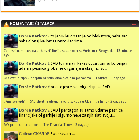
07/08/2026
KOMENTARI ČITALACA
Đorđe Patković
to je vučku opasnije od blokatora, neka sad
nabavi onaj kačket sa retrovizorima
Zelenski namerava da „ošamari“ Rusiju sastankom sa Vučićem u Beogradu
·
13 minutes
ago
Đorđe Patković
SAD tu nema nikakav uticaj, oni su kolonija i
udarna pesnica globalne oligarhije a ukrajinci su...
SAD vratile Kijevu potpun pristup obaveštajnim podacima — Politico
·
1 day ago
Đorđe Patković
brkate jevrejsku oligarhiju sa SAD
„Kina sve vidi“ — SAD shvatile glavnu lekciju sukoba u Ukrajini, i Iranu
·
2 days ago
Đorđe Patković
SAD i pentagon su samo udarne pesnice
financijske oligarhije i sigurno neće za njih slati svoju...
SAD pred kapitulacijom — The Financial Times
·
3 days ago
Србски СКАДАР
Podrzavam ...