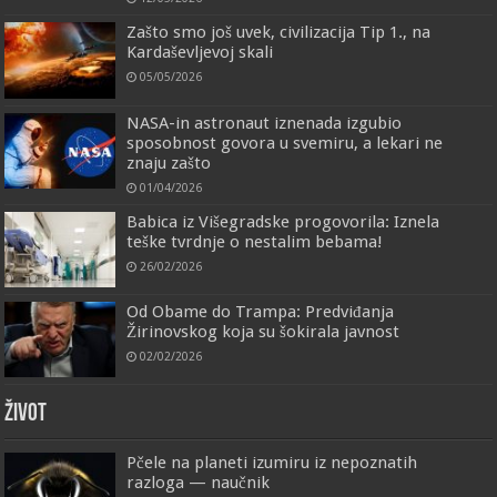
Zašto smo još uvek, civilizacija Tip 1., na
Kardaševljevoj skali
05/05/2026
NASA-in astronaut iznenada izgubio
sposobnost govora u svemiru, a lekari ne
znaju zašto
01/04/2026
Babica iz Višegradske progovorila: Iznela
teške tvrdnje o nestalim bebama!
26/02/2026
Od Obame do Trampa: Predviđanja
Žirinovskog koja su šokirala javnost
02/02/2026
ŽIVOT
Pčele na planeti izumiru iz nepoznatih
razloga — naučnik