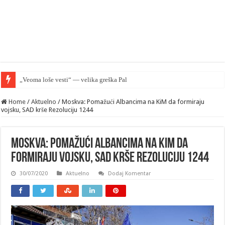
„Veoma loše vesti“ — velika greška Palantira u Rusiji
Home
/
Aktuelno
/
Moskva: Pomažući Albancima na KiM da formiraju
vojsku, SAD krše Rezoluciju 1244
Moskva: Pomažući Albancima na KiM da
formiraju vojsku, SAD krše Rezoluciju 1244
30/07/2020
Aktuelno
Dodaj Komentar