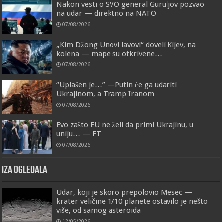
Nakon vesti o SVO general Guruljov pozvao
na udar — direktno na NATO
07/08/2026
„Kim Džong Unovi lavovi“ doveli Kijev, na
kolena — mape su otkrivene…
07/08/2026
“Uplašen je…” —Putin će ga udariti
Ukrajinom, a Tramp Iranom
07/08/2026
Evo zašto EU ne želi da primi Ukrajinu, u
uniju… — FT
07/08/2026
IZA OGLEDALA
Udar, koji je skoro prepolovio Mesec —
krater veličine 1/10 planete ostavilo je nešto
više, od samog asteroida
12/05/2026