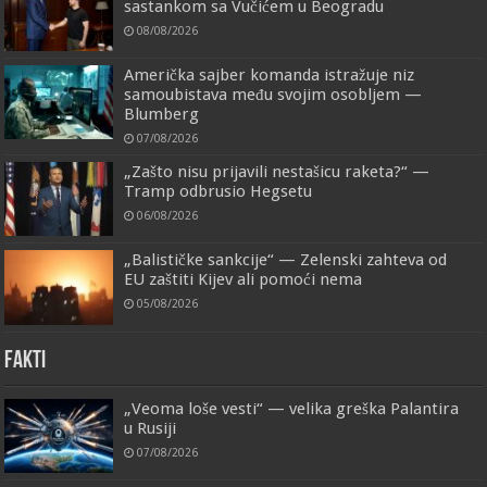
sastankom sa Vučićem u Beogradu
08/08/2026
Američka sajber komanda istražuje niz
samoubistava među svojim osobljem —
Blumberg
07/08/2026
„Zašto nisu prijavili nestašicu raketa?“ —
Tramp odbrusio Hegsetu
06/08/2026
„Balističke sankcije“ — Zelenski zahteva od
EU zaštiti Kijev ali pomoći nema
05/08/2026
FAKTI
„Veoma loše vesti“ — velika greška Palantira
u Rusiji
07/08/2026