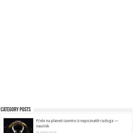
Category Posts
Pčele na planeti izumiru iz nepoznatih razloga —
naučnik
24/06/2026