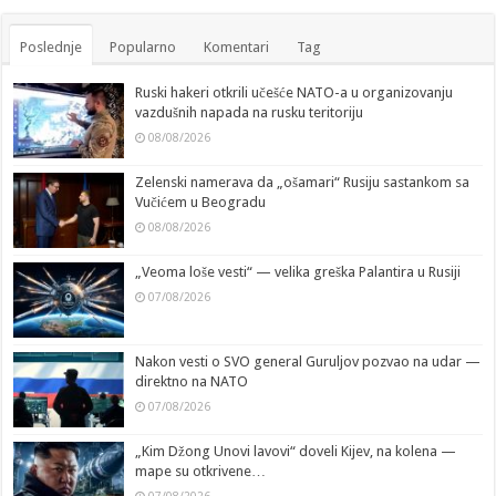
Poslednje
Popularno
Komentari
Tag
Ruski hakeri otkrili učešće NATO-a u organizovanju
vazdušnih napada na rusku teritoriju
08/08/2026
Zelenski namerava da „ošamari“ Rusiju sastankom sa
Vučićem u Beogradu
08/08/2026
„Veoma loše vesti“ — velika greška Palantira u Rusiji
07/08/2026
Nakon vesti o SVO general Guruljov pozvao na udar —
direktno na NATO
07/08/2026
„Kim Džong Unovi lavovi“ doveli Kijev, na kolena —
mape su otkrivene…