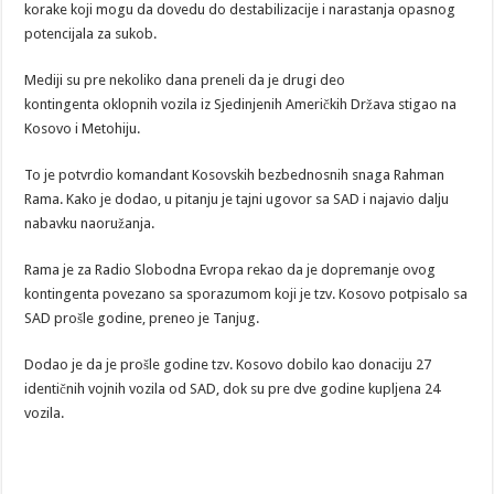
korake koji mogu da dovedu do destabilizacije i narastanja opasnog
potencijala za sukob.
Mediji su pre nekoliko dana preneli da je drugi deo
kontingenta oklopnih vozila iz Sjedinjenih Američkih Država stigao na
Kosovo i Metohiju.
To je potvrdio komandant Kosovskih bezbednosnih snaga Rahman
Rama. Kako je dodao, u pitanju je tajni ugovor sa SAD i najavio dalju
nabavku naoružanja.
Rama je za Radio Slobodna Evropa rekao da je dopremanje ovog
kontingenta povezano sa sporazumom koji je tzv. Kosovo potpisalo sa
SAD prošle godine, preneo je Tanjug.
Dodao je da je prošle godine tzv. Kosovo dobilo kao donaciju 27
identičnih vojnih vozila od SAD, dok su pre dve godine kupljena 24
vozila.