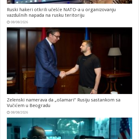
Ruski hakeri otkrili učešće NATO-a u organizovanju
vazdušnih napada na rusku teritoriju
08/08/2026
Zelenski namerava da „ošamari“ Rusiju sastankom sa
Vučićem u Beogradu
08/08/2026