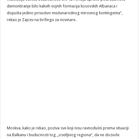
demontiranje bilo kakvih vojnih formacija kosovskih Albanaca i
dopušta jedino prisustvo međunarodnog mirovnog kontingenta“,
rekao je Zajcev na brifingu za novinare.
Moskva, kako je rekao, poziva sve koji nisu ravnodušni prema situaciji
na Balkanu i budućnosti tog „osetljivog regiona“, da ne dozvole