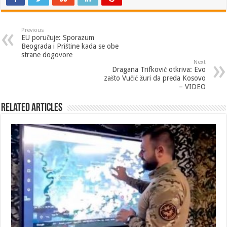
Previous
EU poručuje: Sporazum
Beograda i Prištine kada se obe
strane dogovore
Next
Dragana Trifković otkriva: Evo
zašto Vučić žuri da preda Kosovo
– VIDEO
Related Articles