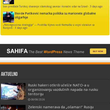
Iran predlaže Turskoj stvaranje islamskog saveza i konačni udar na Izrael
·
3 days ago
Đorđe Patković
nemačka politika su marionete globalne
oligarhije
„Neodgovorna strategija“ — Podrška Kijevu vodi Nemačku u vojni obračun sa
Rusijom
·
3 days ago
AKTUELNO
Ruski hakeri otkrili učešće NATO-a u
organizovanju vazdušnih napada na rusku
teritoriju
08/08/2026
Zelenski namerava da „ošamari“ Rusiju