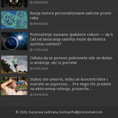
24/06/2026
Rusija testira personalizovane vakcine protiv
raka
08/06/2026
Pomračenje izazvano ljudskom rukom — da li
čađ od lansiranja satelita može da blokira
sunčevu svetlost?
17/05/2026
Odluka da se ponovo pokrenete više ne dolazi
iz ambicije, već iz potrebe
05/05/2026
Stalno ste umorni, teško se koncentrišete i
osećate se usporeno… Pre nego što pređete
na ekstremna rešenja, proverite…
26/04/2026
© 2026, Sva prava zadržana, borbainfo@protonmail.com