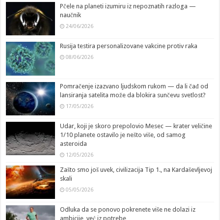
Pčele na planeti izumiru iz nepoznatih razloga —
naučnik
24/06/2026
Rusija testira personalizovane vakcine protiv raka
08/06/2026
Pomračenje izazvano ljudskom rukom — da li čađ od
lansiranja satelita može da blokira sunčevu svetlost?
17/05/2026
Udar, koji je skoro prepolovio Mesec — krater veličine
1/10 planete ostavilo je nešto više, od samog
asteroida
12/05/2026
Zašto smo još uvek, civilizacija Tip 1., na Kardaševljevoj
skali
05/05/2026
Odluka da se ponovo pokrenete više ne dolazi iz
ambicije, već iz potrebe