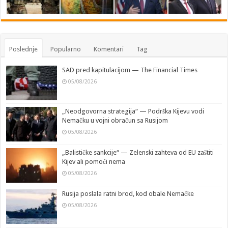
Poslednje
Popularno
Komentari
Tag
SAD pred kapitulacijom — The Financial Times
05/08/2026
„Neodgovorna strategija“ — Podrška Kijevu vodi
Nemačku u vojni obračun sa Rusijom
05/08/2026
„Balističke sankcije“ — Zelenski zahteva od EU zaštiti
Kijev ali pomoći nema
05/08/2026
Rusija poslala ratni brod, kod obale Nemačke
05/08/2026