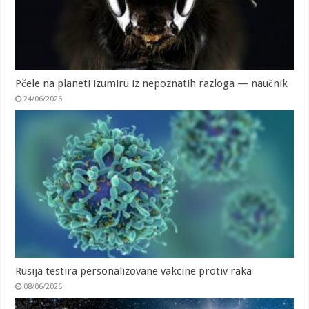
Pčele na planeti izumiru iz nepoznatih razloga — naučnik
24/06/2026
Rusija testira personalizovane vakcine protiv raka
08/06/2026