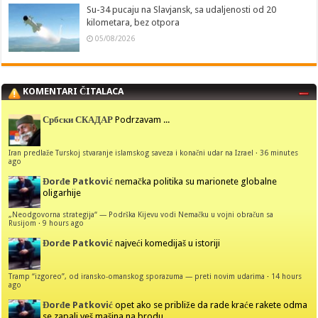
Su-34 pucaju na Slavjansk, sa udaljenosti od 20
kilometara, bez otpora
05/08/2026
KOMENTARI ČITALACA
Србски СКАДАР
Podrzavam ...
Iran predlaže Turskoj stvaranje islamskog saveza i konačni udar na Izrael
·
36 minutes
ago
Đorđe Patković
nemačka politika su marionete globalne
oligarhije
„Neodgovorna strategija“ — Podrška Kijevu vodi Nemačku u vojni obračun sa
Rusijom
·
9 hours ago
Đorđe Patković
najveći komedijaš u istoriji
Tramp “izgoreo”, od iransko-omanskog sporazuma — preti novim udarima
·
14 hours
ago
Đorđe Patković
opet ako se približe da rade kraće rakete odma
se zapali veš mašina na brodu