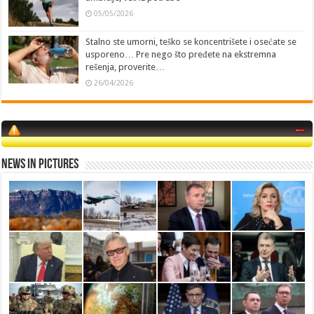
05/05/2026
Stalno ste umorni, teško se koncentrišete i osećate se
usporeno… Pre nego što pređete na ekstremna
rešenja, proverite…
26/04/2026
News in Pictures