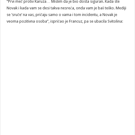
“Prvi meč protiv Karuza… Mislim da je bio dosta siguran. Kada ste
Novak i kada vam se desi takva nesreća, onda vam je baš teško. Mediji
se ‘sruče’ na vas, pričaju samo o vama i tom incidentu, a Novak je
veoma pozitivna osoba”, ispričao je Francuz, pa se ubacila Svitolina: