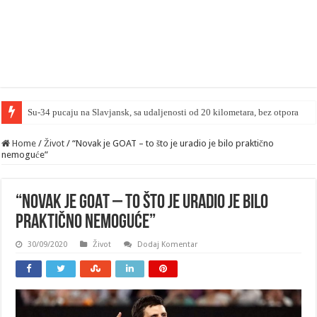
Japansko MO upozoril
Home
/
Život
/
“Novak je GOAT – to što je uradio je bilo praktično
nemoguće”
“Novak je GOAT – to što je uradio je bilo
praktično nemoguće”
30/09/2020
Život
Dodaj Komentar