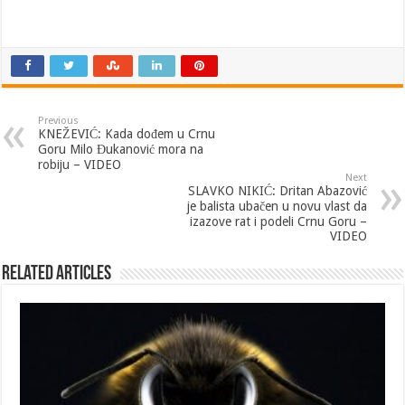
Previous
KNEŽEVIĆ: Kada dođem u Crnu
Goru Milo Đukanović mora na
robiju – VIDEO
Next
SLAVKO NIKIĆ: Dritan Abazović
je balista ubačen u novu vlast da
izazove rat i podeli Crnu Goru –
VIDEO
Related Articles