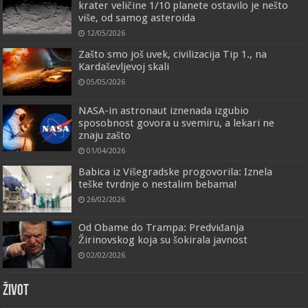
krater veličine 1/10 planete ostavilo je nešto
više, od samog asteroida
12/05/2026
Zašto smo još uvek, civilizacija Tip 1., na
Kardaševljevoj skali
05/05/2026
NASA-in astronaut iznenada izgubio
sposobnost govora u svemiru, a lekari ne
znaju zašto
01/04/2026
Babica iz Višegradske progovorila: Iznela
teške tvrdnje o nestalim bebama!
26/02/2026
Od Obame do Trampa: Predviđanja
Žirinovskog koja su šokirala javnost
02/02/2026
ŽIVOT