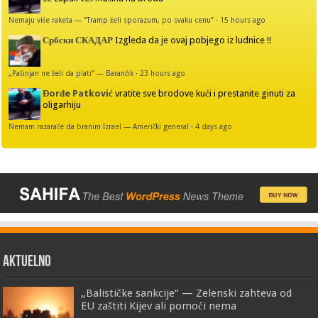
Nemaju više raketa — “Tramp želi sporazum, po svaku cenu”
·
15 hours ago
Србски СКАДАР
Izgleda da je ovaj pobjego iz ludnice !!
„Pašinjan ne želi da plati“ — Barančik
·
23 hours ago
Đorđe Patković
vratite sve brodove kući i prestanite ginuti za
oligarhiju
Nemam razarače da branim Izrael — Američki general
·
4 days ago
AKTUELNO
„Balističke sankcije“ — Zelenski zahteva od
EU zaštiti Kijev ali pomoći nema