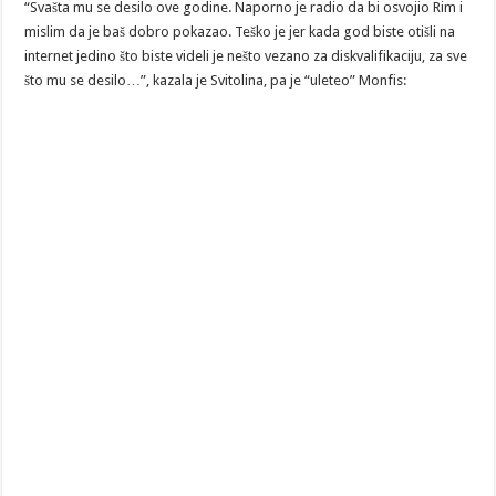
“Svašta mu se desilo ove godine. Naporno je radio da bi osvojio Rim i
mislim da je baš dobro pokazao. Teško je jer kada god biste otišli na
internet jedino što biste videli je nešto vezano za diskvalifikaciju, za sve
što mu se desilo…”, kazala je Svitolina, pa je “uleteo” Monfis: