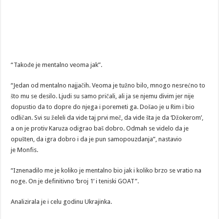
“Takođe je mentalno veoma jak”.
“Jedan od mentalno najjačih. Veoma je tužno bilo, mnogo nesrećno to
što mu se desilo. Ljudi su samo pričali, ali ja se njemu divim jer nije
dopustio da to dopre do njega i poremeti ga. Došao je u Rim i bio
odličan. Svi su želeli da vide taj prvi meč, da vide šta je da ‘Džokerom’,
a on je protiv Karuza odigrao baš dobro. Odmah se videlo da je
opušten, da igra dobro i da je pun samopouzdanja”, nastavio
je Monfis.
“Iznenadilo me je koliko je mentalno bio jak i koliko brzo se vratio na
noge. On je definitivno ‘broj 1’ i teniski GOAT”.
Analizirala je i celu godinu Ukrajinka.