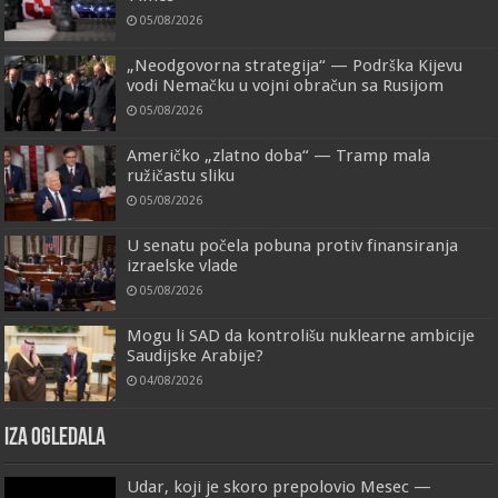
05/08/2026
„Neodgovorna strategija“ — Podrška Kijevu
vodi Nemačku u vojni obračun sa Rusijom
05/08/2026
Američko „zlatno doba“ — Tramp mala
ružičastu sliku
05/08/2026
U senatu počela pobuna protiv finansiranja
izraelske vlade
05/08/2026
Mogu li SAD da kontrolišu nuklearne ambicije
Saudijske Arabije?
04/08/2026
IZA OGLEDALA
Udar, koji je skoro prepolovio Mesec —