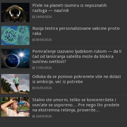
Pčele na planeti izumiru iz nepoznatih
razloga — naučnik
24/06/2026
Rusija testira personalizovane vakcine protiv
raka
08/06/2026
Pomračenje izazvano ljudskom rukom — da li
čađ od lansiranja satelita može da blokira
sunčevu svetlost?
17/05/2026
Odluka da se ponovo pokrenete više ne dolazi
iz ambicije, već iz potrebe
05/05/2026
Stalno ste umorni, teško se koncentrišete i
osećate se usporeno… Pre nego što pređete
na ekstremna rešenja, proverite…
26/04/2026