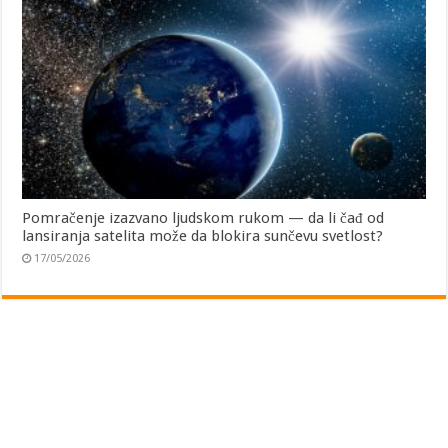
Pomračenje izazvano ljudskom rukom — da li čađ od
lansiranja satelita može da blokira sunčevu svetlost?
17/05/2026