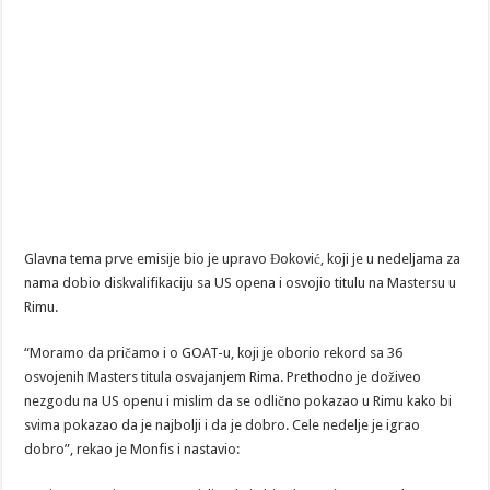
Glavna tema prve emisije bio je upravo Đoković, koji je u nedeljama za
nama dobio diskvalifikaciju sa US opena i osvojio titulu na Mastersu u
Rimu.
“Moramo da pričamo i o GOAT-u, koji je oborio rekord sa 36
osvojenih Masters titula osvajanjem Rima. Prethodno je doživeo
nezgodu na US openu i mislim da se odlično pokazao u Rimu kako bi
svima pokazao da je najbolji i da je dobro. Cele nedelje je igrao
dobro”, rekao je Monfis i nastavio: