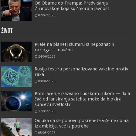
Od Obame do Trampa: Predviđanja
Žirinovskog koja su šokirala javnost
02/02/2026
ŽIVOT
Pčele na planeti izumiru iz nepoznatih
razloga — naučnik
24/06/2026
Rusija testira personalizovane vakcine protiv
raka
08/06/2026
Pomračenje izazvano ljudskom rukom — da li
čađ od lansiranja satelita može da blokira
sunčevu svetlost?
17/05/2026
Odluka da se ponovo pokrenete više ne dolazi
iz ambicije, već iz potrebe
05/05/2026