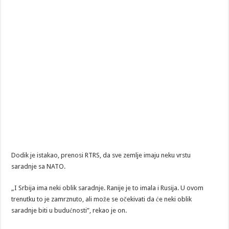
Dodik je istakao, prenosi RTRS, da sve zemlje imaju neku vrstu
saradnje sa NATO.
„I Srbija ima neki oblik saradnje. Ranije je to imala i Rusija. U ovom
trenutku to je zamrznuto, ali može se očekivati da će neki oblik
saradnje biti u budućnosti”, rekao je on.