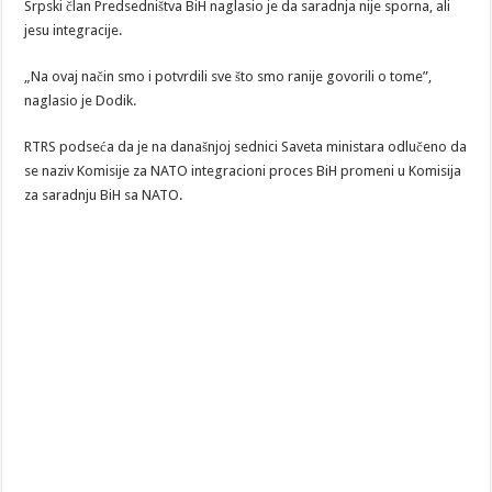
Srpski član Predsedništva BiH naglasio je da saradnja nije sporna, ali
jesu integracije.
„Na ovaj način smo i potvrdili sve što smo ranije govorili o tome”,
naglasio je Dodik.
RTRS podseća da je na današnjoj sednici Saveta ministara odlučeno da
se naziv Komisije za NATO integracioni proces BiH promeni u Komisija
za saradnju BiH sa NATO.