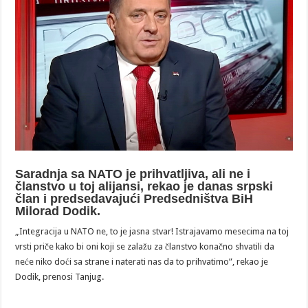
Saradnja sa NATO je prihvatljiva, ali ne i
članstvo u toj alijansi, rekao je danas srpski
član i predsedavajući Predsedništva BiH
Milorad Dodik.
„Integracija u NATO ne, to je jasna stvar! Istrajavamo mesecima na toj
vrsti priče kako bi oni koji se zalažu za članstvo konačno shvatili da
neće niko doći sa strane i naterati nas da to prihvatimo”, rekao je
Dodik, prenosi Tanjug.