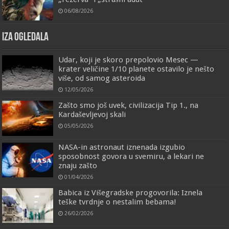
06/08/2026
IZA OGLEDALA
Udar, koji je skoro prepolovio Mesec —
krater veličine 1/10 planete ostavilo je nešto
više, od samog asteroida
12/05/2026
Zašto smo još uvek, civilizacija Tip 1., na
Kardaševljevoj skali
05/05/2026
NASA-in astronaut iznenada izgubio
sposobnost govora u svemiru, a lekari ne
znaju zašto
01/04/2026
Babica iz Višegradske progovorila: Iznela
teške tvrdnje o nestalim bebama!
26/02/2026