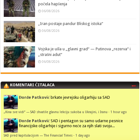
počela hapšenja
06/08/2026
„Iran postaje pandur Bliskog istoka“
06/08/2026
Vojska je ušla u „glavni grad“ — Putinova „rezerva“ i
„strašni adut“
06/08/2026
KOMENTARI ČITALACA
Đorđe Patković
brkate jevrejsku oligarhiju sa SAD
„Kina sve vidi“ — SAD shvatile glavnu lekciju sukoba u Ukrajini, i Iranu
·
1 hour ago
Đorđe Patković
SAD i pentagon su samo udarne pesnice
financijske oligarhije i sigurno neće za njih slati svoju...
SAD pred kapitulacijom — The Financial Times
·
1 day ago