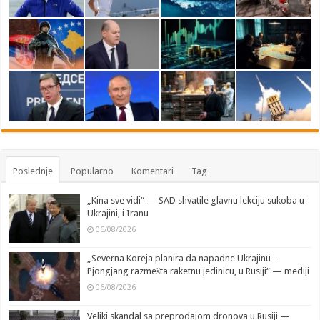
Poslednje
Popularno
Komentari
Tag
„Kina sve vidi“ — SAD shvatile glavnu lekciju sukoba u
Ukrajini, i Iranu
06/08/2026
„Severna Koreja planira da napadne Ukrajinu –
Pjongjang razmešta raketnu jedinicu, u Rusiji“ — mediji
06/08/2026
Veliki skandal sa preprodajom dronova u Rusiji —