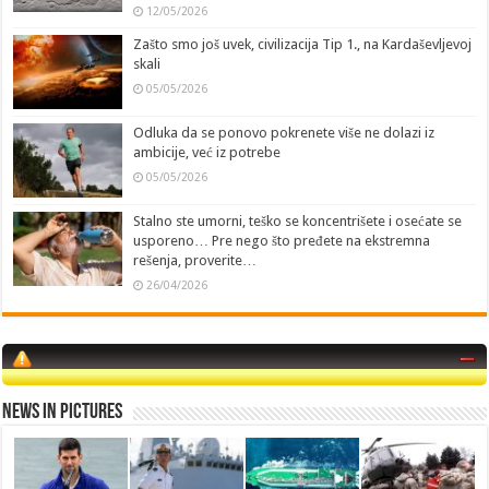
12/05/2026
Zašto smo još uvek, civilizacija Tip 1., na Kardaševljevoj
skali
05/05/2026
Odluka da se ponovo pokrenete više ne dolazi iz
ambicije, već iz potrebe
05/05/2026
Stalno ste umorni, teško se koncentrišete i osećate se
usporeno… Pre nego što pređete na ekstremna
rešenja, proverite…
26/04/2026
News in Pictures