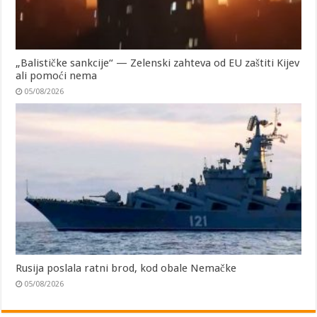
„Balističke sankcije“ — Zelenski zahteva od EU zaštiti Kijev
ali pomoći nema
05/08/2026
Rusija poslala ratni brod, kod obale Nemačke
05/08/2026