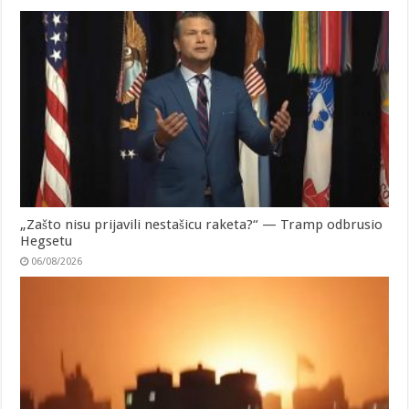
„Zašto nisu prijavili nestašicu raketa?“ — Tramp odbrusio
Hegsetu
06/08/2026