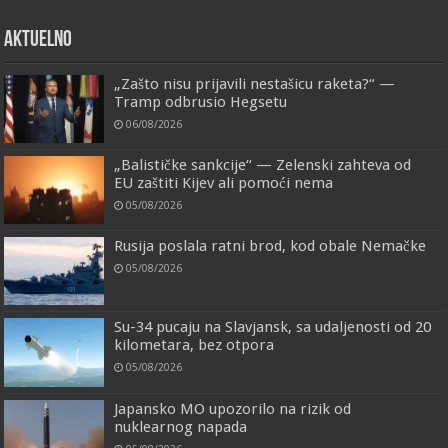
AKTUELNO
„Zašto nisu prijavili nestašicu raketa?“ —
Tramp odbrusio Hegsetu
06/08/2026
„Balističke sankcije“ — Zelenski zahteva od
EU zaštiti Kijev ali pomoći nema
05/08/2026
Rusija poslala ratni brod, kod obale Nemačke
05/08/2026
Su-34 pucaju na Slavjansk, sa udaljenosti od 20
kilometara, bez otpora
05/08/2026
Japansko MO upozorilo na rizik od
nuklearnog napada