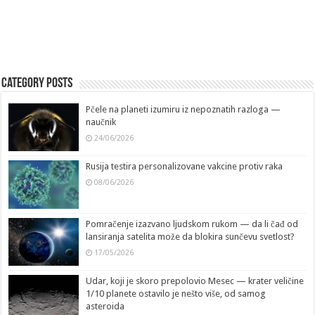
Category Posts
Pčele na planeti izumiru iz nepoznatih razloga —
naučnik
24/06/2026
Rusija testira personalizovane vakcine protiv raka
08/06/2026
Pomračenje izazvano ljudskom rukom — da li čađ od
lansiranja satelita može da blokira sunčevu svetlost?
17/05/2026
Udar, koji je skoro prepolovio Mesec — krater veličine
1/10 planete ostavilo je nešto više, od samog
asteroida