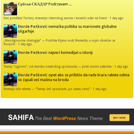
Србски СКАДАР
Podrzavam ...
Iran predlaže Turskoj stvaranje islamskog saveza i konačni udar na Izrael
·
1 day ago
Đorđe Patković
nemačka politika su marionete globalne
oligarhije
„Neodgovorna strategija“ — Podrška Kijevu vodi Nemačku u vojni obračun sa
Rusijom
·
1 day ago
Đorđe Patković
najveći komedijaš u istoriji
Tramp “izgoreo”, od iransko-omanskog sporazuma — preti novim udarima
·
1 day ago
Đorđe Patković
opet ako se približe da rade kraće rakete odma
se zapali veš mašina na brodu
Nemaju više raketa — “Tramp želi sporazum, po svaku cenu”
·
1 day ago