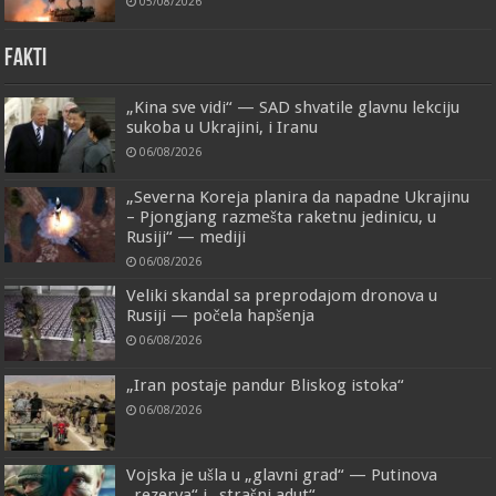
05/08/2026
FAKTI
„Kina sve vidi“ — SAD shvatile glavnu lekciju
sukoba u Ukrajini, i Iranu
06/08/2026
„Severna Koreja planira da napadne Ukrajinu
– Pjongjang razmešta raketnu jedinicu, u
Rusiji“ — mediji
06/08/2026
Veliki skandal sa preprodajom dronova u
Rusiji — počela hapšenja
06/08/2026
„Iran postaje pandur Bliskog istoka“
06/08/2026
Vojska je ušla u „glavni grad“ — Putinova
„rezerva“ i „strašni adut“