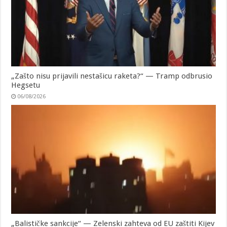
„Zašto nisu prijavili nestašicu raketa?“ — Tramp odbrusio
Hegsetu
06/08/2026
„Balističke sankcije“ — Zelenski zahteva od EU zaštiti Kijev