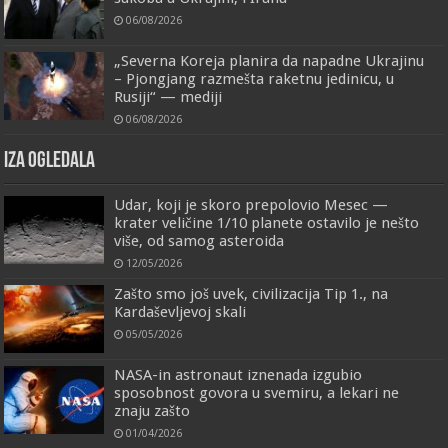
06/08/2026
„Severna Koreja planira da napadne Ukrajinu
– Pjongjang razmešta raketnu jedinicu, u
Rusiji“ — mediji
06/08/2026
IZA OGLEDALA
Udar, koji je skoro prepolovio Mesec —
krater veličine 1/10 planete ostavilo je nešto
više, od samog asteroida
12/05/2026
Zašto smo još uvek, civilizacija Tip 1., na
Kardaševljevoj skali
05/05/2026
NASA-in astronaut iznenada izgubio
sposobnost govora u svemiru, a lekari ne
znaju zašto
01/04/2026