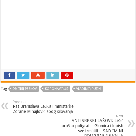
Tag
DMITRIJ PESKOV
KORONAVIRUS
VLADIMIR PUTIN
Previous
Rat Branislava Lečića i ministarke
Zorane Mihajlović zbog silovanja
Next
ANTISRPSKI LAŽOVI: Lečić
prošao poligraf – Glumica i lobisti
sve izmislili – SAD IM NI
POLIGRAF NE VALJA