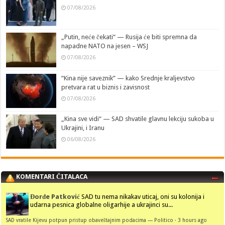
07/08/2026
„Putin, neće čekati“ — Rusija će biti spremna da
napadne NATO na jesen – WSJ
07/08/2026
“Kina nije saveznik” — kako Srednje kraljevstvo
pretvara rat u biznis i zavisnost
07/08/2026
„Kina sve vidi“ — SAD shvatile glavnu lekciju sukoba u
Ukrajini, i Iranu
06/08/2026
KOMENTARI ČITALACA
Đorđe Patković
SAD tu nema nikakav uticaj, oni su kolonija i
udarna pesnica globalne oligarhije a ukrajinci su...
SAD vratile Kijevu potpun pristup obaveštajnim podacima — Politico
·
3 hours ago