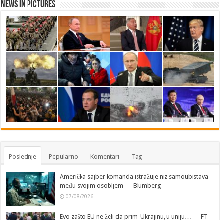
News in Pictures
Poslednje
Popularno
Komentari
Tag
Američka sajber komanda istražuje niz samoubistava
među svojim osobljem — Blumberg
07/08/2026
Evo zašto EU ne želi da primi Ukrajinu, u uniju… — FT