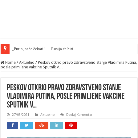
„Putin, neće čekati“ — Rusija će biti spremna da napadne NATO
Home
/
Aktuelno
/
Peskov otkrio pravo zdravstveno stanje Vladimira Putina,
posle primljene vakcine Sputnik V…
Peskov otkrio pravo zdravstveno stanje
Vladimira Putina, posle primljene vakcine
Sputnik V…
27/03/2021
Aktuelno
Dodaj Komentar