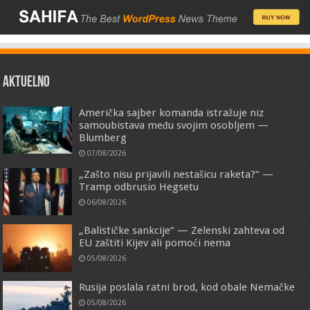
AKTUELNO
Američka sajber komanda istražuje niz
samoubistava među svojim osobljem —
Blumberg
07/08/2026
„Zašto nisu prijavili nestašicu raketa?“ —
Tramp odbrusio Hegsetu
06/08/2026
„Balističke sankcije“ — Zelenski zahteva od
EU zaštiti Kijev ali pomoći nema
05/08/2026
Rusija poslala ratni brod, kod obale Nemačke
05/08/2026