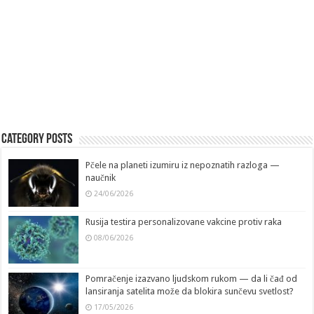
Category Posts
Pčele na planeti izumiru iz nepoznatih razloga —
naučnik
24/06/2026
Rusija testira personalizovane vakcine protiv raka
08/06/2026
Pomračenje izazvano ljudskom rukom — da li čađ od
lansiranja satelita može da blokira sunčevu svetlost?
17/05/2026