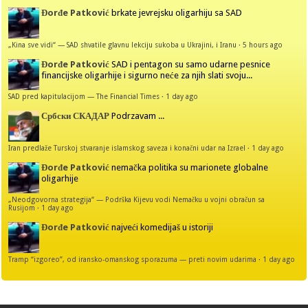
Đorđe Patković
brkate jevrejsku oligarhiju sa SAD
„Kina sve vidi“ — SAD shvatile glavnu lekciju sukoba u Ukrajini, i Iranu
·
5 hours ago
Đorđe Patković
SAD i pentagon su samo udarne pesnice
financijske oligarhije i sigurno neće za njih slati svoju...
SAD pred kapitulacijom — The Financial Times
·
1 day ago
Србски СКАДАР
Podrzavam ...
Iran predlaže Turskoj stvaranje islamskog saveza i konačni udar na Izrael
·
1 day ago
Đorđe Patković
nemačka politika su marionete globalne
oligarhije
„Neodgovorna strategija“ — Podrška Kijevu vodi Nemačku u vojni obračun sa
Rusijom
·
1 day ago
Đorđe Patković
najveći komedijaš u istoriji
Tramp “izgoreo”, od iransko-omanskog sporazuma — preti novim udarima
·
1 day ago