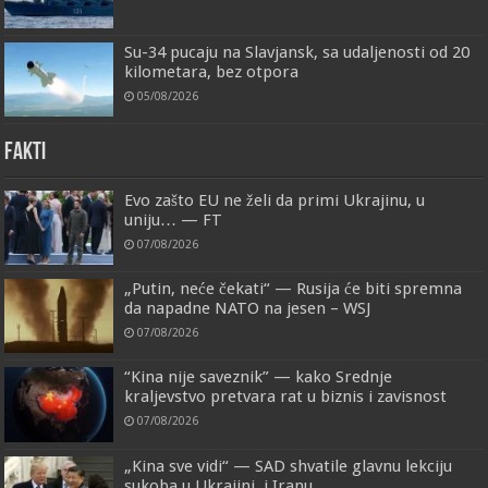
Su-34 pucaju na Slavjansk, sa udaljenosti od 20
kilometara, bez otpora
05/08/2026
FAKTI
Evo zašto EU ne želi da primi Ukrajinu, u
uniju… — FT
07/08/2026
„Putin, neće čekati“ — Rusija će biti spremna
da napadne NATO na jesen – WSJ
07/08/2026
“Kina nije saveznik” — kako Srednje
kraljevstvo pretvara rat u biznis i zavisnost
07/08/2026
„Kina sve vidi“ — SAD shvatile glavnu lekciju
sukoba u Ukrajini, i Iranu