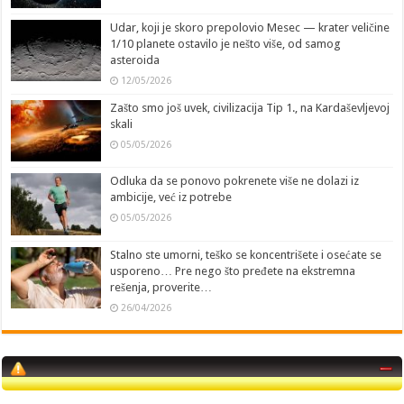
Udar, koji je skoro prepolovio Mesec — krater veličine
1/10 planete ostavilo je nešto više, od samog
asteroida
12/05/2026
Zašto smo još uvek, civilizacija Tip 1., na Kardaševljevoj
skali
05/05/2026
Odluka da se ponovo pokrenete više ne dolazi iz
ambicije, već iz potrebe
05/05/2026
Stalno ste umorni, teško se koncentrišete i osećate se
usporeno… Pre nego što pređete na ekstremna
rešenja, proverite…
26/04/2026