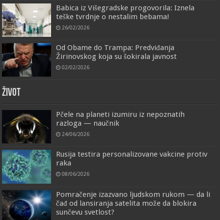
Babica iz Višegradske progovorila: Iznela
teške tvrdnje o nestalim bebama!
26/02/2026
Od Obame do Trampa: Predviđanja
Žirinovskog koja su šokirala javnost
02/02/2026
ŽIVOT
Pčele na planeti izumiru iz nepoznatih
razloga — naučnik
24/06/2026
Rusija testira personalizovane vakcine protiv
raka
08/06/2026
Pomračenje izazvano ljudskom rukom — da li
čađ od lansiranja satelita može da blokira
sunčevu svetlost?