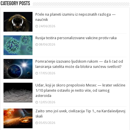
Category Posts
Pčele na planeti izumiru iz nepoznatih razloga —
naučnik
24/06/2026
Rusija testira personalizovane vakcine protiv raka
08/06/2026
Pomračenje izazvano ljudskom rukom — da li čađ od
lansiranja satelita može da blokira sunčevu svetlost?
17/05/2026
Udar, koji je skoro prepolovio Mesec — krater veličine
1/10 planete ostavilo je nešto više, od samog
asteroida
12/05/2026
Zašto smo još uvek, civilizacija Tip 1., na Kardaševljevoj
skali
05/05/2026