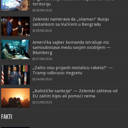
teritoriju
08/08/2026
Zelenski namerava da „ošamari“ Rusiju
sastankom sa Vučićem u Beogradu
08/08/2026
Američka sajber komanda istražuje niz
samoubistava među svojim osobljem —
Blumberg
07/08/2026
„Zašto nisu prijavili nestašicu raketa?“ —
Tramp odbrusio Hegsetu
06/08/2026
„Balističke sankcije“ — Zelenski zahteva od
EU zaštiti Kijev ali pomoći nema
05/08/2026
FAKTI