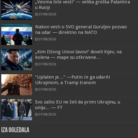
„Veoma loše vesti“ — velika greška Palantira
u Rusiji
07/08/2026
Nakon vesti o SVO general Guruljov pozvao
na udar — direktno na NATO
07/08/2026
„Kim Džong Unovi lavovi“ doveli Kijev, na
kolena — mape su otkrivene…
07/08/2026
“Uplašen je…” —Putin će ga udariti
Ukrajinom, a Tramp Iranom
07/08/2026
Evo zašto EU ne želi da primi Ukrajinu, u
uniju… — FT
07/08/2026
IZA OGLEDALA