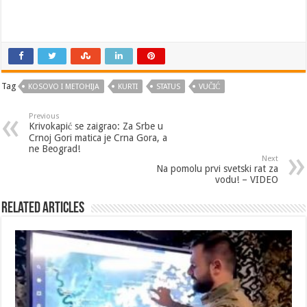
Tag
KOSOVO I METOHIJA
KURTI
STATUS
VUČIĆ
Previous
Krivokapić se zaigrao: Za Srbe u
Crnoj Gori matica je Crna Gora, a
ne Beograd!
Next
Na pomolu prvi svetski rat za
vodu! – VIDEO
Related Articles