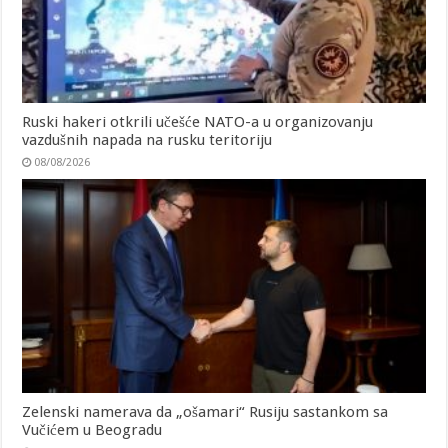
Ruski hakeri otkrili učešće NATO-a u organizovanju
vazdušnih napada na rusku teritoriju
08/08/2026
Zelenski namerava da „ošamari“ Rusiju sastankom sa
Vučićem u Beogradu