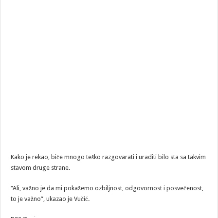
Kako je rekao, biće mnogo teško razgovarati i uraditi bilo sta sa takvim
stavom druge strane.
“Ali, važno je da mi pokažemo ozbiljnost, odgovornost i posvećenost,
to je važno”, ukazao je Vučić.