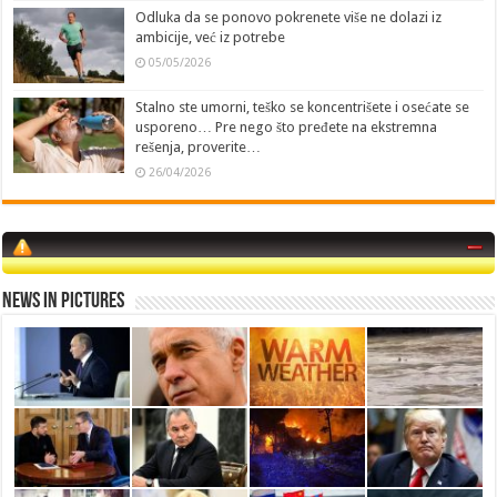
Odluka da se ponovo pokrenete više ne dolazi iz
ambicije, već iz potrebe
05/05/2026
Stalno ste umorni, teško se koncentrišete i osećate se
usporeno… Pre nego što pređete na ekstremna
rešenja, proverite…
26/04/2026
News in Pictures