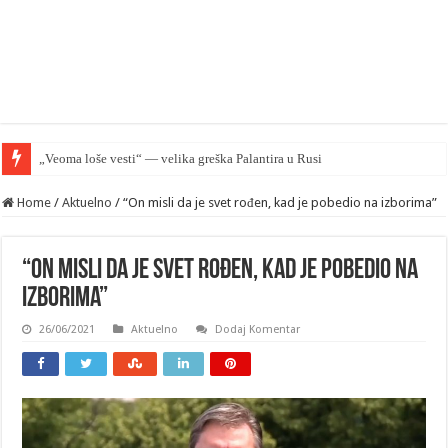
„Veoma loše vesti“ — velika greška Palantira u Rusiji
Home
/
Aktuelno
/
“On misli da je svet rođen, kad je pobedio na izborima”
“On misli da je svet rođen, kad je pobedio na
izborima”
26/06/2021
Aktuelno
Dodaj Komentar