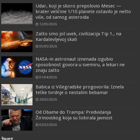
Udar, koji je skoro prepolovio Mesec —
krater veličine 1/10 planete ostavilo je nešto
više, od samog asteroida
12/05/2026
Zašto smo još uvek, civilizacija Tip 1., na
Kardaševljevoj skali
05/05/2026
NASA-in astronaut iznenada izgubio
sposobnost govora u svemiru, a lekari ne
znaju zašto
01/04/2026
Babica iz Višegradske progovorila: Iznela
teške tvrdnje o nestalim bebama!
26/02/2026
Od Obame do Trampa: Predviđanja
Žirinovskog koja su šokirala javnost
02/02/2026