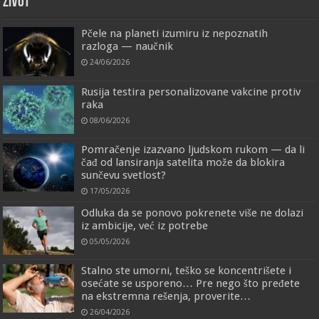
ŽIVOT
Pčele na planeti izumiru iz nepoznatih
razloga — naučnik
24/06/2026
Rusija testira personalizovane vakcine protiv
raka
08/06/2026
Pomračenje izazvano ljudskom rukom — da li
čađ od lansiranja satelita može da blokira
sunčevu svetlost?
17/05/2026
Odluka da se ponovo pokrenete više ne dolazi
iz ambicije, već iz potrebe
05/05/2026
Stalno ste umorni, teško se koncentrišete i
osećate se usporeno… Pre nego što pređete
na ekstremna rešenja, proverite…
26/04/2026