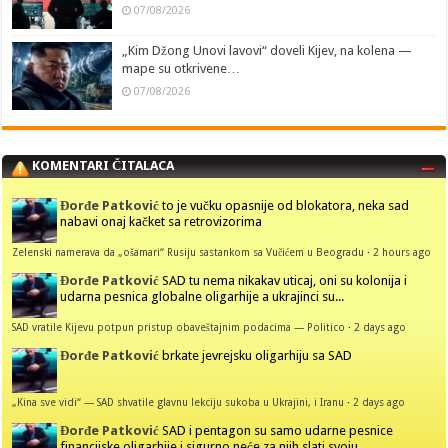
07/08/2026
„Kim Džong Unovi lavovi“ doveli Kijev, na kolena —
mape su otkrivene…
07/08/2026
KOMENTARI ČITALACA
Đorđe Patković
to je vučku opasnije od blokatora, neka sad
nabavi onaj kačket sa retrovizorima
Zelenski namerava da „ošamari“ Rusiju sastankom sa Vučićem u Beogradu
·
2 hours ago
Đorđe Patković
SAD tu nema nikakav uticaj, oni su kolonija i
udarna pesnica globalne oligarhije a ukrajinci su...
SAD vratile Kijevu potpun pristup obaveštajnim podacima — Politico
·
2 days ago
Đorđe Patković
brkate jevrejsku oligarhiju sa SAD
„Kina sve vidi“ — SAD shvatile glavnu lekciju sukoba u Ukrajini, i Iranu
·
2 days ago
Đorđe Patković
SAD i pentagon su samo udarne pesnice
financijske oligarhije i sigurno neće za njih slati svoju...