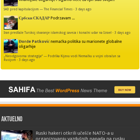
SAD pred kapitulacijom — The Financial Times
·
3 days ago
Србски СКАДАР
Podrzavam ...
Iran predlaže Turskoj stvaranje islamskog saveza i konačni udar na Izrael
·
3 days ago
Đorđe Patković
nemačka politika su marionete globalne
oligarhije
„Neodgovorna strategija“ — Podrška Kijevu vodi Nemačku u vojni obračun sa
Rusijom
·
3 days ago
AKTUELNO
Ruski hakeri otkrili učešće NATO-a u
organizovanju vazdušnih napada na rusku