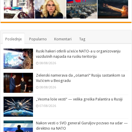
Poslednje
Popularno
Komentari
Tag
Ruski hakeri otkrili učešće NATO-a u organizovanju
vazdušnih napada na rusku teritoriju
08/08/2026
Zelenski namerava da „ošamari“ Rusiju sastankom sa
Vučićem u Beogradu
08/08/2026
„Veoma loše vesti“ — velika greška Palantira u Rusiji
07/08/2026
Nakon vesti o SVO general Guruljov pozvao na udar —
direktno na NATO