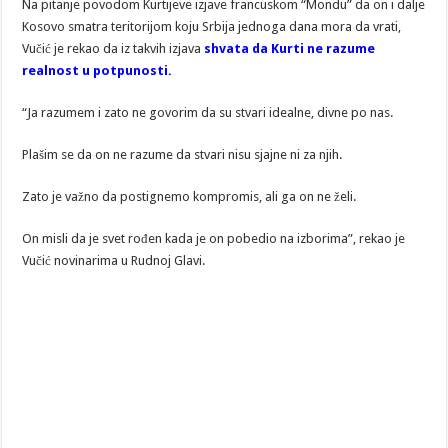
Na pitanje povodom Kurtijeve izjave francuskom “Mondu” da on i dalje
Kosovo smatra teritorijom koju Srbija jednoga dana mora da vrati,
Vučić je rekao da iz takvih izjava
shvata da Kurti ne razume
realnost u potpunosti.
“Ja razumem i zato ne govorim da su stvari idealne, divne po nas.
Plašim se da on ne razume da stvari nisu sjajne ni za njih.
Zato je važno da postignemo kompromis, ali ga on ne želi.
On misli da je svet rođen kada je on pobedio na izborima”, rekao je
Vučić novinarima u Rudnoj Glavi.