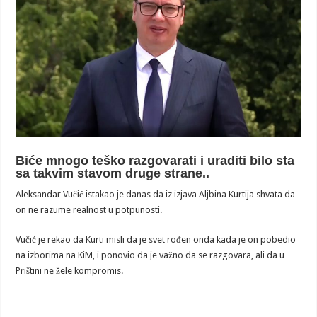
Biće mnogo teško razgovarati i uraditi bilo sta
sa takvim stavom druge strane..
Aleksandar Vučić istakao je danas da iz izjava Aljbina Kurtija shvata da
on ne razume realnost u potpunosti.
Vučić je rekao da Kurti misli da je svet rođen onda kada je on pobedio
na izborima na KiM, i ponovio da je važno da se razgovara, ali da u
Prištini ne žele kompromis.