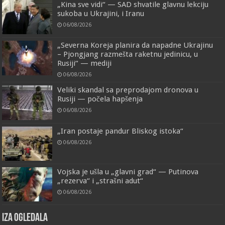
„Kina sve vidi“ — SAD shvatile glavnu lekciju
sukoba u Ukrajini, i Iranu
06/08/2026
„Severna Koreja planira da napadne Ukrajinu
– Pjongjang razmešta raketnu jedinicu, u
Rusiji“ — mediji
06/08/2026
Veliki skandal sa preprodajom dronova u
Rusiji — počela hapšenja
06/08/2026
„Iran postaje pandur Bliskog istoka“
06/08/2026
Vojska je ušla u „glavni grad“ — Putinova
„rezerva“ i „strašni adut“
06/08/2026
IZA OGLEDALA