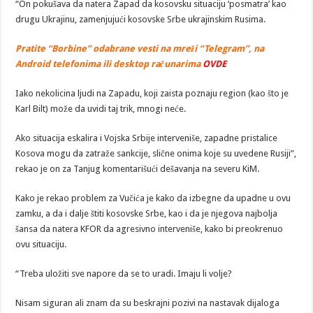
“On pokušava da natera Zapad da kosovsku situaciju ‘posmatra’ kao
drugu Ukrajinu, zamenjujući kosovske Srbe ukrajinskim Rusima.
Pratite “Borbine” odabrane vesti na mreži “Telegram”, na
Android telefonima ili desktop računarima
OVDE
Iako nekolicina ljudi na Zapadu, koji zaista poznaju region (kao što je
Karl Bilt) može da uvidi taj trik, mnogi neće.
Ako situacija eskalira i Vojska Srbije interveniše, zapadne pristalice
Kosova mogu da zatraže sankcije, slične onima koje su uvedene Rusiji”,
rekao je on za Tanjug komentarišući dešavanja na severu KiM.
Kako je rekao problem za Vučića je kako da izbegne da upadne u ovu
zamku, a da i dalje štiti kosovske Srbe, kao i da je njegova najbolja
šansa da natera KFOR da agresivno interveniše, kako bi preokrenuo
ovu situaciju.
“Treba uložiti sve napore da se to uradi. Imaju li volje?
Nisam siguran ali znam da su beskrajni pozivi na nastavak dijaloga