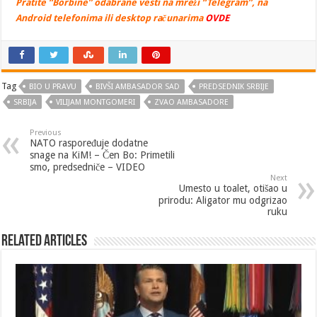
Pratite “Borbine” odabrane vesti na mreži “Telegram”, na
Android telefonima ili desktop računarima
OVDE
Tag
BIO U PRAVU
BIVŠI AMBASADOR SAD
PREDSEDNIK SRBIJE
SRBIJA
VILIJAM MONTGOMERI
ZVAO AMBASADORE
Previous
NATO raspoređuje dodatne
snage na KiM! – Čen Bo: Primetili
smo, predsedniče – VIDEO
Next
Umesto u toalet, otišao u
prirodu: Aligator mu odgrizao
ruku
Related Articles