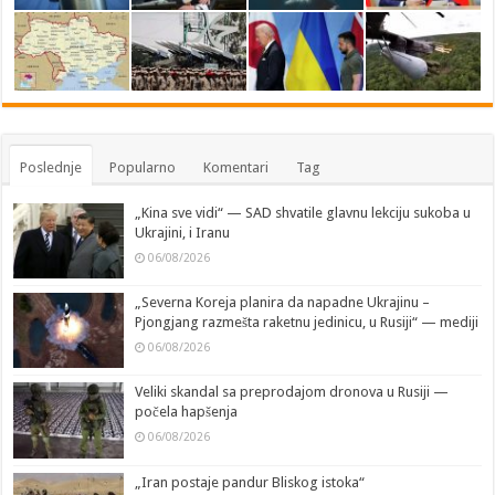
Poslednje
Popularno
Komentari
Tag
„Kina sve vidi“ — SAD shvatile glavnu lekciju sukoba u
Ukrajini, i Iranu
06/08/2026
„Severna Koreja planira da napadne Ukrajinu –
Pjongjang razmešta raketnu jedinicu, u Rusiji“ — mediji
06/08/2026
Veliki skandal sa preprodajom dronova u Rusiji —
počela hapšenja
06/08/2026
„Iran postaje pandur Bliskog istoka“