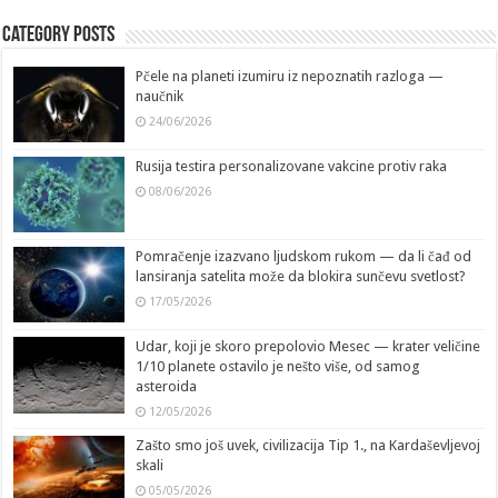
Category Posts
Pčele na planeti izumiru iz nepoznatih razloga —
naučnik
24/06/2026
Rusija testira personalizovane vakcine protiv raka
08/06/2026
Pomračenje izazvano ljudskom rukom — da li čađ od
lansiranja satelita može da blokira sunčevu svetlost?
17/05/2026
Udar, koji je skoro prepolovio Mesec — krater veličine
1/10 planete ostavilo je nešto više, od samog
asteroida
12/05/2026
Zašto smo još uvek, civilizacija Tip 1., na Kardaševljevoj
skali
05/05/2026