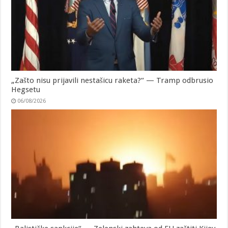
„Zašto nisu prijavili nestašicu raketa?“ — Tramp odbrusio
Hegsetu
06/08/2026