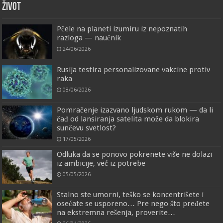
ŽIVOT
Pčele na planeti izumiru iz nepoznatih
razloga — naučnik
24/06/2026
Rusija testira personalizovane vakcine protiv
raka
08/06/2026
Pomračenje izazvano ljudskom rukom — da li
čađ od lansiranja satelita može da blokira
sunčevu svetlost?
17/05/2026
Odluka da se ponovo pokrenete više ne dolazi
iz ambicije, već iz potrebe
05/05/2026
Stalno ste umorni, teško se koncentrišete i
osećate se usporeno… Pre nego što pređete
na ekstremna rešenja, proverite…