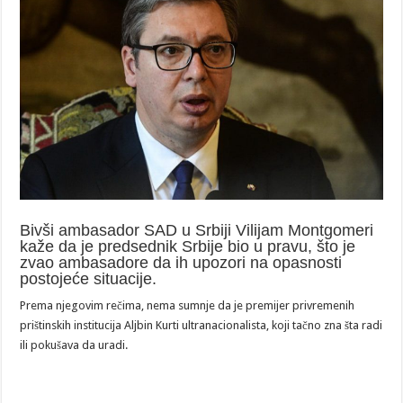
Bivši ambasador SAD u Srbiji Vilijam Montgomeri
kaže da je predsednik Srbije bio u pravu, što je
zvao ambasadore da ih upozori na opasnosti
postojeće situacije.
Prema njegovim rečima, nema sumnje da je premijer privremenih
prištinskih institucija Aljbin Kurti ultranacionalista, koji tačno zna šta radi
ili pokušava da uradi.