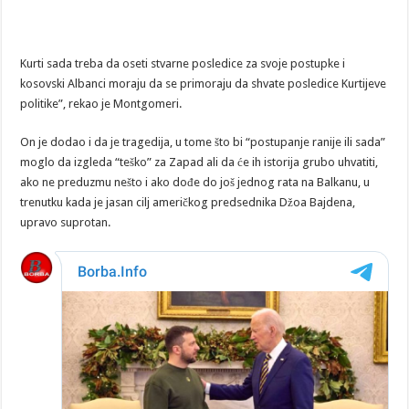
Kurti sada treba da oseti stvarne posledice za svoje postupke i
kosovski Albanci moraju da se primoraju da shvate posledice Kurtijeve
politike”, rekao je Montgomeri.
On je dodao i da je tragedija, u tome što bi “postupanje ranije ili sada”
moglo da izgleda “teško” za Zapad ali da će ih istorija grubo uhvatiti,
ako ne preduzmu nešto i ako dođe do još jednog rata na Balkanu, u
trenutku kada je jasan cilj američkog predsednika Džoa Bajdena,
upravo suprotan.