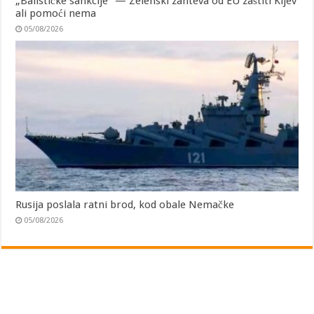
„Balističke sankcije“ — Zelenski zahteva od EU zaštiti Kijev
ali pomoći nema
05/08/2026
Rusija poslala ratni brod, kod obale Nemačke
05/08/2026