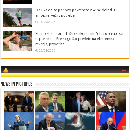
Odluka da se ponovo pokrenete više ne dolazi iz
ambicije, već iz potrebe
05/05/2026
Stalno ste umorni, teško se koncentrišete i osećate se
usporeno… Pre nego što pređete na ekstremna
rešenja, proverite…
26/04/2026
News in Pictures