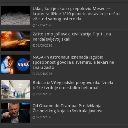
Udar, koji je skoro prepolovio Mesec —
krater veličine 1/10 planete ostavilo je nešto
više, od samog asteroida
12/05/2026
Zašto smo još uvek, civilizacija Tip 1., na
Kardaševljevoj skali
05/05/2026
NASA-in astronaut iznenada izgubio
sposobnost govora u svemiru, a lekari ne
znaju zašto
01/04/2026
Babica iz Višegradske progovorila: Iznela
teške tvrdnje o nestalim bebama!
26/02/2026
Od Obame do Trampa: Predviđanja
Žirinovskog koja su šokirala javnost
02/02/2026