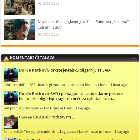
06/08/2026
Vojska je ušla u „glavni grad“ — Putinova „rezerva“ i
„strašni adut“
06/08/2026
KOMENTARI ČITALACA
Đorđe Patković
brkate jevrejsku oligarhiju sa SAD
„Kina sve vidi“ — SAD shvatile glavnu lekciju sukoba u Ukrajini, i Iranu
·
1 hour ago
Đorđe Patković
SAD i pentagon su samo udarne pesnice
financijske oligarhije i sigurno neće za njih slati svoju...
SAD pred kapitulacijom — The Financial Times
·
1 day ago
Србски СКАДАР
Podrzavam ...
Iran predlaže Turskoj stvaranje islamskog saveza i konačni udar na Izrael
·
1 day ago