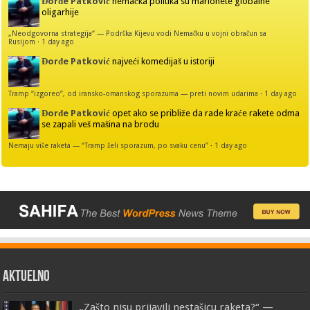
Đorđe Patković
nemačka politika su marionete globalne
oligarhije
„Neodgovorna strategija“ — Podrška Kijevu vodi Nemačku u vojni obračun sa
Rusijom
·
1 day ago
Đorđe Patković
najveći komedijaš u istoriji
Tramp “izgoreo”, od iransko-omanskog sporazuma — preti novim udarima
·
1 day ago
Đorđe Patković
opet ako se približe da rade kraće rakete odma
se zapali veš mašina na brodu
Nemaju više raketa — “Tramp želi sporazum, po svaku cenu”
·
1 day ago
AKTUELNO
„Zašto nisu prijavili nestašicu raketa?“ —