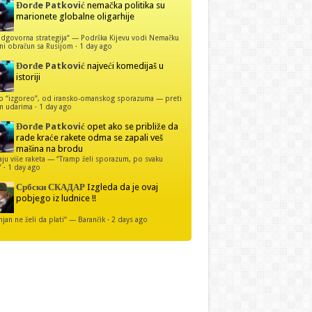
Đorđe Patković
nemačka politika su
marionete globalne oligarhije
dgovorna strategija“ — Podrška Kijevu vodi Nemačku
ni obračun sa Rusijom
·
1 day ago
Đorđe Patković
najveći komedijaš u
istoriji
p “izgoreo”, od iransko-omanskog sporazuma — preti
m udarima
·
1 day ago
Đorđe Patković
opet ako se približe da
rade kraće rakete odma se zapali veš
mašina na brodu
u više raketa — “Tramp želi sporazum, po svaku
”
·
1 day ago
Србски СКАДАР
Izgleda da je ovaj
pobjego iz ludnice !!
njan ne želi da plati“ — Barančik
·
2 days ago