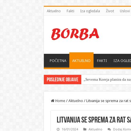
Aktuelno
Fakti
Iza ogledala
Život
Uslovi 
POČETNA
AKTUELNO
FAKTI
IZA OGLE
Poslednje objave
Home
/
Aktuelno
/
Litvanija se sprema za rat 
Litvanija se sprema za rat s
16/01/2024
Aktuelno
Dodaj Kome