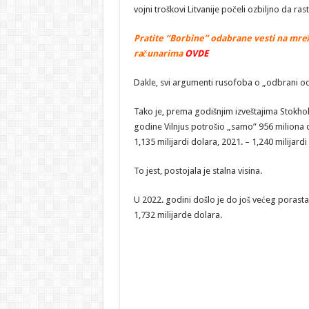
vojni troškovi Litvanije počeli ozbiljno da rast
Pratite “Borbine” odabrane vesti na mrež
računarima
OVDE
Dakle, svi argumenti rusofoba o „odbrani od R
Tako je, prema godišnjim izveštajima Stokho
godine Vilnjus potrošio „samo” 956 miliona dol
1,135 milijardi dolara, 2021. – 1,240 milijardi
To jest, postojala je stalna visina.
U 2022. godini došlo je do još većeg porasta 
1,732 milijarde dolara.