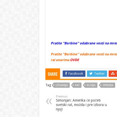
Pratite “Borbine” odabrane vesti na mrež
Pratite “Borbine” odabrane vesti na mrež
računarima
OVDE
Facebook
Twitter
Share
Tag
LITVANIJA
RAT
RUSIJA
SPREMA
Previous
Simonjan: Amerika će početi
svetski rat, možda i pre izbora u
njoj!