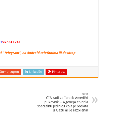
i
Vkontakte
i “Telegram”, na Android telefonima ili desktop
Stumbleupon
LinkedIn
Pinterest
Next
CIA radi za Izrael: Američki
pukovnik – Agencija stvorila
specijalnu jedinicu koja je poslata
u Gazu ali je razbijena!