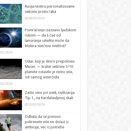
Rusija testira personalizovane
vakcine protiv raka
08/06/2026
Pomračenje izazvano ljudskom
rukom — da li čađ od
lansiranja satelita može da
blokira sunčevu svetlost?
/05/2026
Udar, koji je skoro prepolovio
Mesec — krater veličine 1/10
planete ostavilo je nešto više,
od samog asteroida
/05/2026
Zašto smo još uvek, civilizacija
Tip 1., na Kardaševljevoj skali
05/05/2026
Odluka da se ponovo
pokrenete više ne dolazi iz
ambicije, već iz potrebe