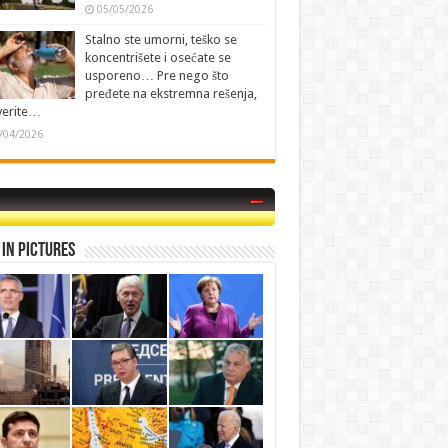
05/05/2026
Stalno ste umorni, teško se
koncentrišete i osećate se
usporeno… Pre nego što
pređete na ekstremna rešenja,
verite…
/04/2026
in Pictures