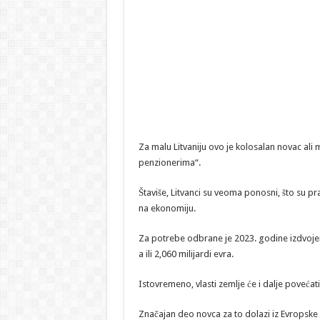
Za malu Litvaniju ovo je kolosalan novac ali
penzionerima“.
Štaviše, Litvanci su veoma ponosni, što su 
na ekonomiju.
Za potrebe odbrane je 2023. godine izdvojen
a ili 2,060 milijardi evra.
Istovremeno, vlasti zemlje će i dalje poveća
Značajan deo novca za to dolazi iz Evropske