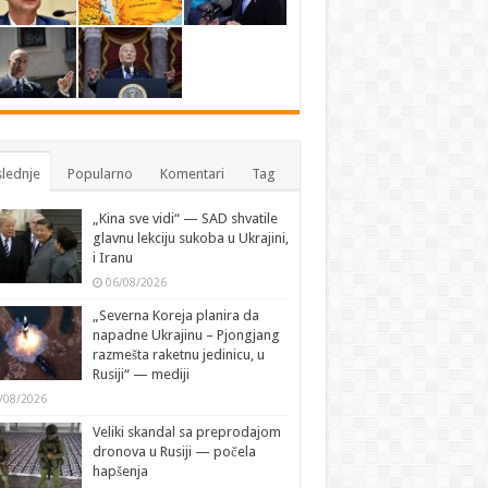
lednje
Popularno
Komentari
Tag
„Kina sve vidi“ — SAD shvatile
glavnu lekciju sukoba u Ukrajini,
i Iranu
06/08/2026
„Severna Koreja planira da
napadne Ukrajinu – Pjongjang
razmešta raketnu jedinicu, u
Rusiji“ — mediji
/08/2026
Veliki skandal sa preprodajom
dronova u Rusiji — počela
hapšenja