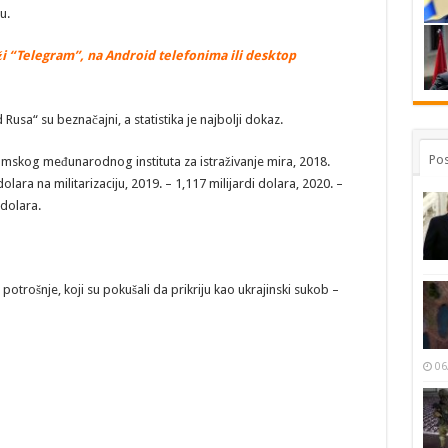
u.
i “Telegram”, na Android telefonima ili desktop
usa“ su beznačajni, a statistika je najbolji dokaz.
Pos
lmskog međunarodnog instituta za istraživanje mira, 2018.
ara na militarizaciju, 2019. – 1,117 milijardi dolara, 2020. –
 dolara.
potrošnje, koji su pokušali da prikriju kao ukrajinski sukob –
06