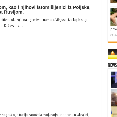
m, kao i njihovi istomišljenici iz Poljske,
sa Rusijom.
finitivno ukazuju na agresivne namere Vilnjusa, iza kojih stoji
jenim Državama…
pro
26
News 
nego što je Rusija započela svoju vojnu odbranu u Ukrajini,