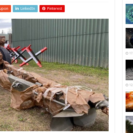
upon
LinkedIn
Pinterest
17
12