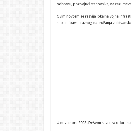
odbranu, pozivajući stanovnike, na razumevan
Ovim novcem se razvija lokalna vojna infras
kao i nabavka raznog naoružanja za litvansku
U novembru 2023. Državni savet za odbranu 