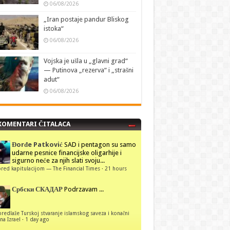
06/08/2026
„Iran postaje pandur Bliskog
istoka“
06/08/2026
Vojska je ušla u „glavni grad“
— Putinova „rezerva“ i „strašni
adut“
06/08/2026
KOMENTARI ČITALACA
Đorđe Patković
SAD i pentagon su samo
udarne pesnice financijske oligarhije i
sigurno neće za njih slati svoju...
red kapitulacijom — The Financial Times
·
21 hours
Србски СКАДАР
Podrzavam ...
predlaže Turskoj stvaranje islamskog saveza i konačni
na Izrael
·
1 day ago