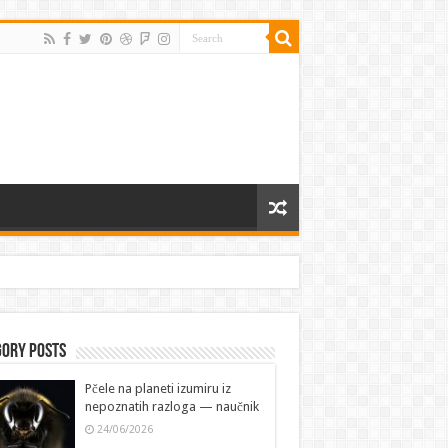
gory Posts
Pčele na planeti izumiru iz
nepoznatih razloga — naučnik
24/06/2026