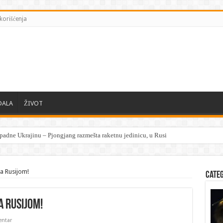
korišćenja
DALA
ŽIVOT
sa Rusijom!
Cate
a Rusijom!
ntar