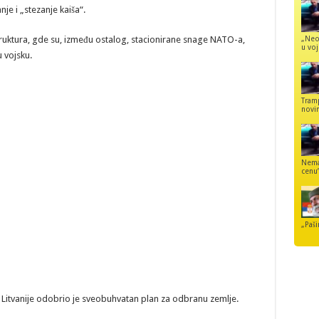
je i „stezanje kaiša“.
„Neo
truktura, gde su, između ostalog, stacionirane snage NATO-a,
u voj
 vojsku.
Tram
novi
Nemaj
cenu
„Paši
Litvanije odobrio je sveobuhvatan plan za odbranu zemlje.