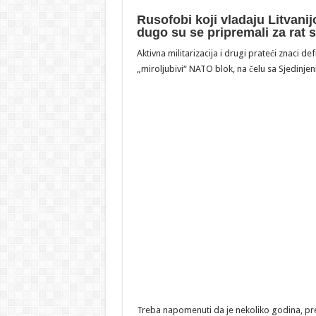
Rusofobi koji vladaju Litvanijo
dugo su se pripremali za rat 
Aktivna militarizacija i drugi prateći znaci de
„miroljubivi“ NATO blok, na čelu sa Sjedin
Treba napomenuti da je nekoliko godina, pre 