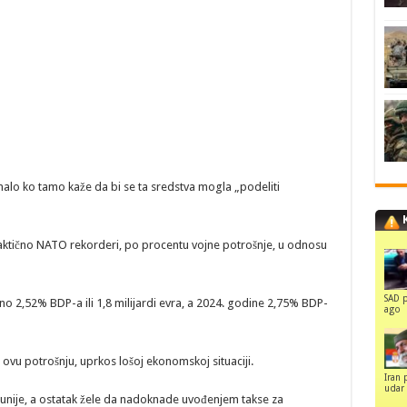
 malo ko tamo kaže da bi se ta sredstva mogla „podeliti
praktično NATO rekorderi, po procentu vojne potrošnje, u odnosu
SAD p
o 2,52% BDP-a ili 1,8 milijardi evra, a 2024. godine 2,75% BDP-
ago
ti ovu potrošnju, uprkos lošoj ekonomskoj situaciji.
Iran 
udar 
 unije, a ostatak žele da nadoknade uvođenjem takse za