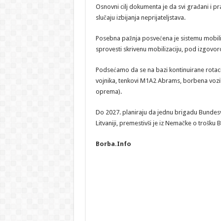
Osnovni cilj dokumenta je da svi građani i pr
slučaju izbijanja neprijateljstava.
Posebna pažnja posvećena je sistemu mobiliza
sprovesti skrivenu mobilizaciju, pod izgovor
Podsećamo da se na bazi kontinuirane rotacije
vojnika, tenkovi M1A2 Abrams, borbena vozil
oprema).
Do 2027. planiraju da jednu brigadu Bundesver
Litvaniji, premestivši je iz Nemačke o trošku B
Borba.Info