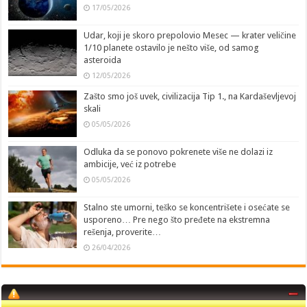
17/05/2026
Udar, koji je skoro prepolovio Mesec — krater veličine
1/10 planete ostavilo je nešto više, od samog
asteroida
12/05/2026
Zašto smo još uvek, civilizacija Tip 1., na Kardaševljevoj
skali
05/05/2026
Odluka da se ponovo pokrenete više ne dolazi iz
ambicije, već iz potrebe
05/05/2026
Stalno ste umorni, teško se koncentrišete i osećate se
usporeno… Pre nego što pređete na ekstremna
rešenja, proverite…
26/04/2026