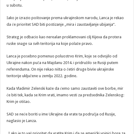
u subotu.
Iako je izrazio poštovanje prema ukrajinskom narodu, Lanca je rekao
da će prioritet SAD biti postizanje „mira i zaustavljanje ubijanja“.
Strateg je odbacio kao nerealan proklamovani cilj Kijeva da protera
ruske snage sa svih teritorija na koje polaže pravo.
Lanca je posebno pomenuo poluostrvo Krim, koje se odvojilo od
Ukrajine nakon puča na Majdanu 2014. i pridružilo se Rusiji putem
referenduma. On nije rekao ništa o četiri druge bivše ukrajinske
teritorije uključene u zemlju 2022. godine.
Kada Vladimir Zelenski kaže da ćemo samo zaustaviti ove borbe, mir
će biti tek, kada se Krim vrati, imamo vesti za predsednika Zelenskog:
Krim je otišao.
SAD se neće boriti u ime Ukrajine da vrate ta područja od Rusije,
naglasio je Lanza.
„I ako je to vaš prioritet da vratite Krim i da se američki vojnici bore za