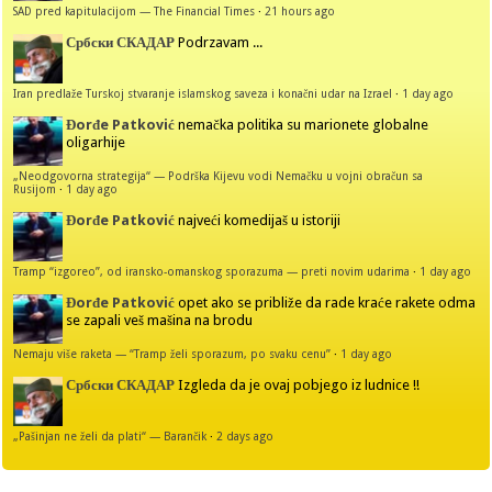
SAD pred kapitulacijom — The Financial Times
·
21 hours ago
Србски СКАДАР
Podrzavam ...
Iran predlaže Turskoj stvaranje islamskog saveza i konačni udar na Izrael
·
1 day ago
Đorđe Patković
nemačka politika su marionete globalne
oligarhije
„Neodgovorna strategija“ — Podrška Kijevu vodi Nemačku u vojni obračun sa
Rusijom
·
1 day ago
Đorđe Patković
najveći komedijaš u istoriji
Tramp “izgoreo”, od iransko-omanskog sporazuma — preti novim udarima
·
1 day ago
Đorđe Patković
opet ako se približe da rade kraće rakete odma
se zapali veš mašina na brodu
Nemaju više raketa — “Tramp želi sporazum, po svaku cenu”
·
1 day ago
Србски СКАДАР
Izgleda da je ovaj pobjego iz ludnice !!
„Pašinjan ne želi da plati“ — Barančik
·
2 days ago