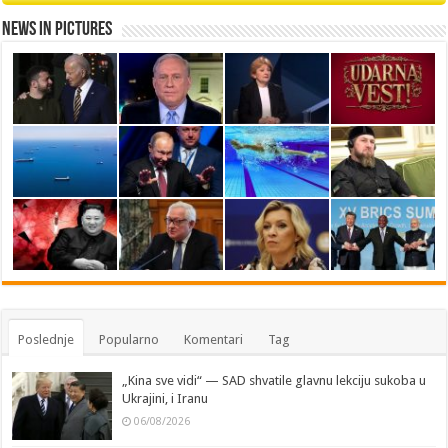
News in Pictures
Poslednje
Popularno
Komentari
Tag
„Kina sve vidi“ — SAD shvatile glavnu lekciju sukoba u
Ukrajini, i Iranu
06/08/2026