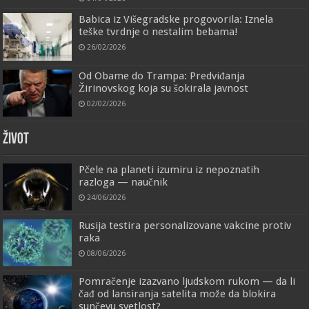
Babica iz Višegradske progovorila: Iznela
teške tvrdnje o nestalim bebama!
26/02/2026
Od Obame do Trampa: Predviđanja
Žirinovskog koja su šokirala javnost
02/02/2026
ŽIVOT
Pčele na planeti izumiru iz nepoznatih
razloga — naučnik
24/06/2026
Rusija testira personalizovane vakcine protiv
raka
08/06/2026
Pomračenje izazvano ljudskom rukom — da li
čađ od lansiranja satelita može da blokira
sunčevu svetlost?