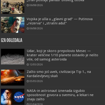
06/08/2026
Vojska je ušla u „glavni grad“ — Putinova
„rezerva“ i „strašni adut“
06/08/2026
IZA OGLEDALA
Udar, koji je skoro prepolovio Mesec —
krater veličine 1/10 planete ostavilo je nešto
više, od samog asteroida
12/05/2026
Zašto smo još uvek, civilizacija Tip 1., na
Kardaševljevoj skali
05/05/2026
NASA-in astronaut iznenada izgubio
sposobnost govora u svemiru, a lekari ne
znaju zašto
01/04/2026