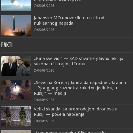
05/08/2026
Japansko MO upozorilo na rizik od
nuklearnog napada
05/08/2026
FAKTI
„Kina sve vidi“ — SAD shvatile glavnu lekciju
sukoba u Ukrajini, i Iranu
06/08/2026
„Severna Koreja planira da napadne Ukrajinu
– Pjongjang razmešta raketnu jedinicu, u
Rusiji“ — mediji
06/08/2026
Veliki skandal sa preprodajom dronova u
Rusiji — počela hapšenja
06/08/2026
„Iran postaje pandur Bliskog istoka“