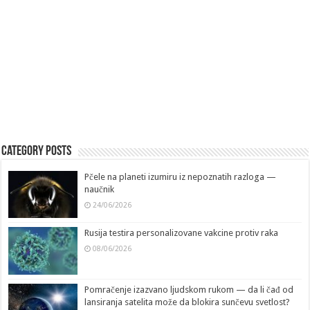
Category Posts
Pčele na planeti izumiru iz nepoznatih razloga —
naučnik
24/06/2026
Rusija testira personalizovane vakcine protiv raka
08/06/2026
Pomračenje izazvano ljudskom rukom — da li čađ od
lansiranja satelita može da blokira sunčevu svetlost?