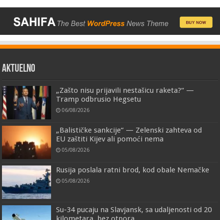
AKTUELNO
„Zašto nisu prijavili nestašicu raketa?“ —
Tramp odbrusio Hegsetu
06/08/2026
„Balističke sankcije“ — Zelenski zahteva od
EU zaštiti Kijev ali pomoći nema
05/08/2026
Rusija poslala ratni brod, kod obale Nemačke
05/08/2026
Su-34 pucaju na Slavjansk, sa udaljenosti od 20
kilometara, bez otpora