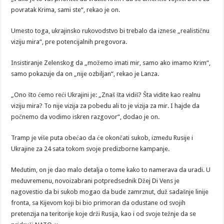
povratak Krima, sami ste“, rekao je on.
Umesto toga, ukrajinsko rukovodstvo bi trebalo da iznese „realističnu
viziju mira“, pre potencijalnih pregovora.
Insistiranje Zelenskog da „možemo imati mir, samo ako imamo Krim“,
samo pokazuje da on „nije ozbiljan“, rekao je Lanza.
„Ono što ćemo reći Ukrajini je: „Znaš šta vidiš? Šta vidite kao realnu
viziju mira? To nije vizija za pobedu ali to je vizija za mir. I hajde da
počnemo da vodimo iskren razgovor“, dodao je on.
Tramp je više puta obećao da će okončati sukob, između Rusije i
Ukrajine za 24 sata tokom svoje predizborne kampanje.
Međutim, on je dao malo detalja o tome kako to namerava da uradi. U
međuvremenu, novoizabrani potpredsednik Džej Di Vens je
nagovestio da bi sukob mogao da bude zamrznut, duž sadašnje linije
fronta, sa Kijevom koji bi bio primoran da odustane od svojih
pretenzija na teritorije koje drži Rusija, kao i od svoje težnje da se