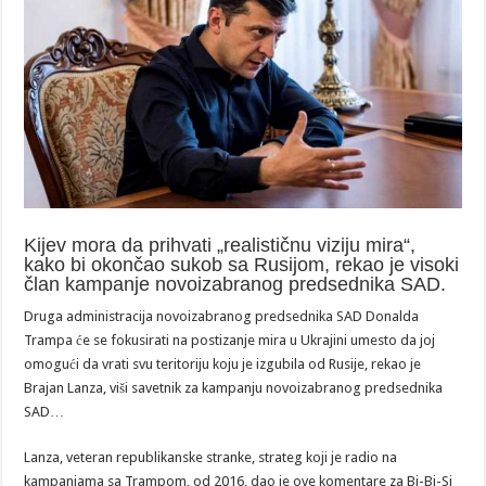
Kijev mora da prihvati „realističnu viziju mira“,
kako bi okončao sukob sa Rusijom, rekao je visoki
član kampanje novoizabranog predsednika SAD.
Druga administracija novoizabranog predsednika SAD Donalda
Trampa će se fokusirati na postizanje mira u Ukrajini umesto da joj
omogući da vrati svu teritoriju koju je izgubila od Rusije, rekao je
Brajan Lanza, viši savetnik za kampanju novoizabranog predsednika
SAD…
Lanza, veteran republikanske stranke, strateg koji je radio na
kampanjama sa Trampom, od 2016, dao je ove komentare za Bi-Bi-Si