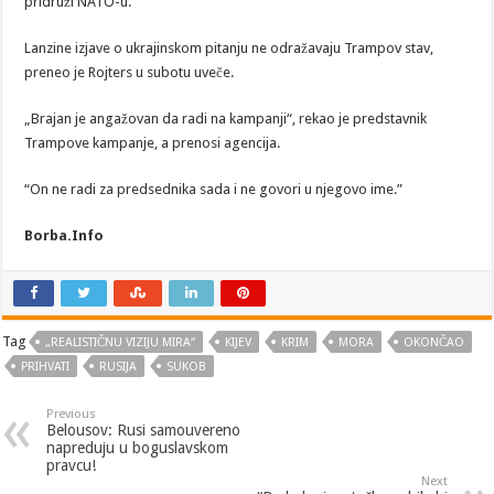
pridruži NATO-u.
Lanzine izjave o ukrajinskom pitanju ne odražavaju Trampov stav,
preneo je Rojters u subotu uveče.
„Brajan je angažovan da radi na kampanji“, rekao je predstavnik
Trampove kampanje, a prenosi agencija.
“On ne radi za predsednika sada i ne govori u njegovo ime.”
Borba.Info
Tag
„REALISTIČNU VIZIJU MIRA“
KIJEV
KRIM
MORA
OKONČAO
PRIHVATI
RUSIJA
SUKOB
Previous
Belousov: Rusi samouvereno
napreduju u boguslavskom
pravcu!
Next