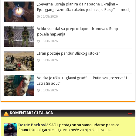
„Severna Koreja planira da napadne Ukrajinu –
Pjongjang razmešta raketnu jedinicu, u Rusiji“ — mediji
06/08/2026
Veliki skandal sa preprodajom dronova u Rusiji —
počela hapšenja
06/08/2026
„Iran postaje pandur Bliskog istoka“
06/08/2026
Vojska je ušla u „glavni grad“ — Putinova „rezerva“ i
„strašni adut“
06/08/2026
KOMENTARI ČITALACA
Đorđe Patković
SAD i pentagon su samo udarne pesnice
financijske oligarhije i sigurno neće za njih slati svoju...