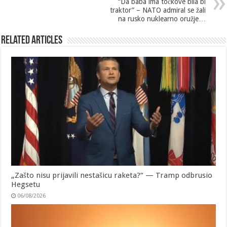
“Da baba ima točkove bila bi
traktor” – NATO admiral se žali
na rusko nuklearno oružje…
Related Articles
„Zašto nisu prijavili nestašicu raketa?“ — Tramp odbrusio
Hegsetu
06/08/2026