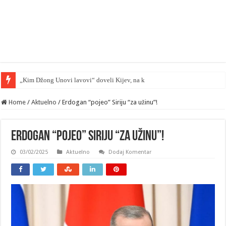
„Kim Džong Unovi lavovi“ doveli Kijev, na kolena — mape su otkrive
Home
/
Aktuelno
/
Erdogan “pojeo” Siriju “za užinu”!
Erdogan “pojeo” Siriju “za užinu”!
03/02/2025
Aktuelno
Dodaj Komentar