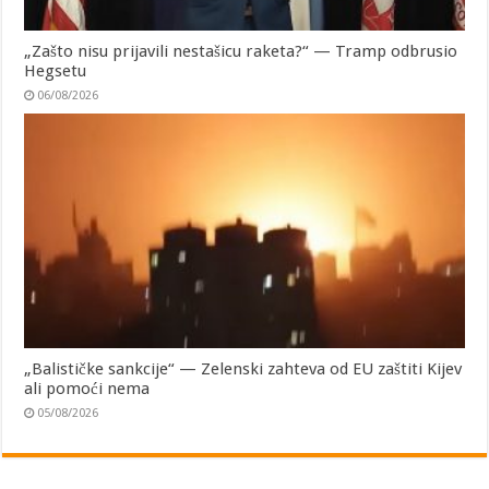
„Zašto nisu prijavili nestašicu raketa?“ — Tramp odbrusio
Hegsetu
06/08/2026
„Balističke sankcije“ — Zelenski zahteva od EU zaštiti Kijev
ali pomoći nema
05/08/2026