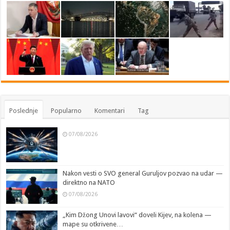
Poslednje
Popularno
Komentari
Tag
07/08/2026
Nakon vesti o SVO general Guruljov pozvao na udar —
direktno na NATO
07/08/2026
„Kim Džong Unovi lavovi“ doveli Kijev, na kolena —
mape su otkrivene…