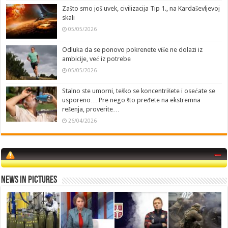
Zašto smo još uvek, civilizacija Tip 1., na Kardaševljevoj
skali
05/05/2026
Odluka da se ponovo pokrenete više ne dolazi iz
ambicije, već iz potrebe
05/05/2026
Stalno ste umorni, teško se koncentrišete i osećate se
usporeno… Pre nego što pređete na ekstremna
rešenja, proverite…
26/04/2026
News in Pictures