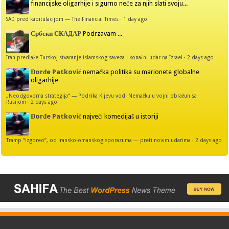
financijske oligarhije i sigurno neće za njih slati svoju...
SAD pred kapitulacijom — The Financial Times
·
1 day ago
Србски СКАДАР
Podrzavam ...
Iran predlaže Turskoj stvaranje islamskog saveza i konačni udar na Izrael
·
2 days ago
Đorđe Patković
nemačka politika su marionete globalne
oligarhije
„Neodgovorna strategija“ — Podrška Kijevu vodi Nemačku u vojni obračun sa
Rusijom
·
2 days ago
Đorđe Patković
najveći komedijaš u istoriji
Tramp “izgoreo”, od iransko-omanskog sporazuma — preti novim udarima
·
2 days ago