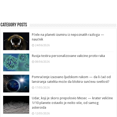
Category Posts
Pčele na planeti izumiru iz nepoznatih razloga —
naučnik
24/06/2026
Rusija testira personalizovane vakcine protiv raka
08/06/2026
Pomračenje izazvano ljudskom rukom — da li čađ od
lansiranja satelita može da blokira sunčevu svetlost?
17/05/2026
Udar, koji je skoro prepolovio Mesec — krater veličine
1/10 planete ostavilo je nešto više, od samog
asteroida
12/05/2026