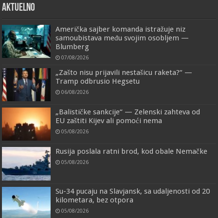
AKTUELNO
Američka sajber komanda istražuje niz
samoubistava među svojim osobljem —
Blumberg
07/08/2026
„Zašto nisu prijavili nestašicu raketa?“ —
Tramp odbrusio Hegsetu
06/08/2026
„Balističke sankcije“ — Zelenski zahteva od
EU zaštiti Kijev ali pomoći nema
05/08/2026
Rusija poslala ratni brod, kod obale Nemačke
05/08/2026
Su-34 pucaju na Slavjansk, sa udaljenosti od 20
kilometara, bez otpora
05/08/2026