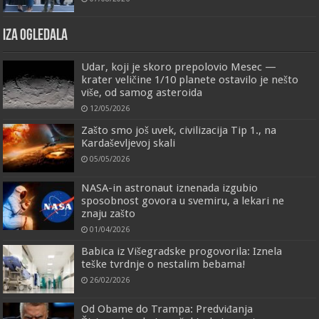
IZA OGLEDALA
Udar, koji je skoro prepolovio Mesec —
krater veličine 1/10 planete ostavilo je nešto
više, od samog asteroida
12/05/2026
Zašto smo još uvek, civilizacija Tip 1., na
Kardaševljevoj skali
05/05/2026
NASA-in astronaut iznenada izgubio
sposobnost govora u svemiru, a lekari ne
znaju zašto
01/04/2026
Babica iz Višegradske progovorila: Iznela
teške tvrdnje o nestalim bebama!
26/02/2026
Od Obame do Trampa: Predviđanja