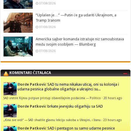
07/08/2026
“Uplašen je…” —Putin će ga udariti Ukrajinom, a
Tramp Iranom
07/08/2026
Američka sajber komanda istražuje niz samoubistava
među svojim osobljem — Blumberg
07/08/2026
KOMENTARI ČITALACA
Đorđe Patković
SAD tu nema nikakav uticaj, oni su kolonija i
udarna pesnica globalne oligarhije a ukrajinci su...
SAD vratile Kijevu potpun pristup obaveštajnim podacima — Politico
·
20 hours ago
Đorđe Patković
brkate jevrejsku oligarhiju sa SAD
„Kina sve vidi“ — SAD shvatile glavnu lekciju sukoba u Ukrajini, i Iranu
·
23 hours ago
Đorđe Patković
SAD i pentagon su samo udarne pesnice