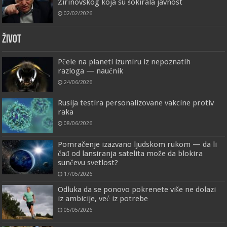
Žirinovskog koja su šokirala javnost
02/02/2026
ŽIVOT
Pčele na planeti izumiru iz nepoznatih
razloga — naučnik
24/06/2026
Rusija testira personalizovane vakcine protiv
raka
08/06/2026
Pomračenje izazvano ljudskom rukom — da li
čađ od lansiranja satelita može da blokira
sunčevu svetlost?
17/05/2026
Odluka da se ponovo pokrenete više ne dolazi
iz ambicije, već iz potrebe
05/05/2026