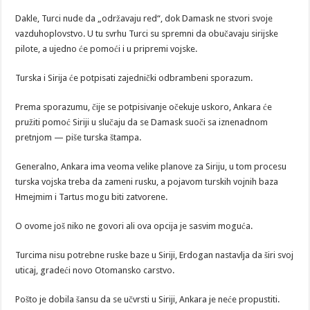
Dakle, Turci nude da „održavaju red“, dok Damask ne stvori svoje
vazduhoplovstvo. U tu svrhu Turci su spremni da obučavaju sirijske
pilote, a ujedno će pomoći i u pripremi vojske.
Turska i Sirija će potpisati zajednički odbrambeni sporazum.
Prema sporazumu, čije se potpisivanje očekuje uskoro, Ankara će
pružiti pomoć Siriji u slučaju da se Damask suoči sa iznenadnom
pretnjom — piše turska štampa.
Generalno, Ankara ima veoma velike planove za Siriju, u tom procesu
turska vojska treba da zameni rusku, a pojavom turskih vojnih baza
Hmejmim i Tartus mogu biti zatvorene.
O ovome još niko ne govori ali ova opcija je sasvim moguća.
Turcima nisu potrebne ruske baze u Siriji, Erdogan nastavlja da širi svoj
uticaj, gradeći novo Otomansko carstvo.
Pošto je dobila šansu da se učvrsti u Siriji, Ankara je neće propustiti.