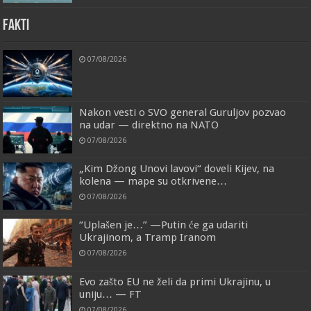
FAKTI
07/08/2026
Nakon vesti o SVO general Guruljov pozvao
na udar — direktno na NATO
07/08/2026
„Kim Džong Unovi lavovi“ doveli Kijev, na
kolena — mape su otkrivene…
07/08/2026
“Uplašen je…” —Putin će ga udariti
Ukrajinom, a Tramp Iranom
07/08/2026
Evo zašto EU ne želi da primi Ukrajinu, u
uniju… — FT
07/08/2026