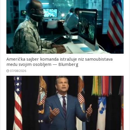
Američka sajber komanda istražuje niz samoubistava
među svojim osobljem — Blumberg
07/08/2026