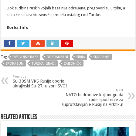
Dok sudbina ruskih vojnih baza nije određena, pregovori su u toku, a
kako će se završiti zavisiće, između ostalog i od Turske.
Borba.Info
Tag
DVE VOJNE BAZE
ODBRAMBENI
SIRIJA
SKLAPANJE
SPORAZUM
TURSKA. GRADI
ZAJEDNIČKI
Previous
Su-30SM VKS Rusije oborio
ukrajinski Su-27, u zoni SVO!
Next
NATO bi dronove koji mogu da
rade ispod nule za
suprotstavljanje Rusiji na Arktiku!
Related Articles