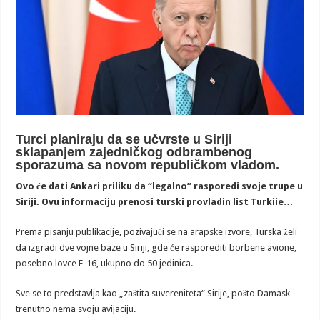
Turci planiraju da se učvrste u Siriji
sklapanjem zajedničkog odbrambenog
sporazuma sa novom republičkom vladom.
Ovo će dati Ankari priliku da “legalno” rasporedi svoje trupe u
Siriji. Ovu informaciju prenosi turski provladin list Turkiie…
Prema pisanju publikacije, pozivajući se na arapske izvore, Turska želi
da izgradi dve vojne baze u Siriji, gde će rasporediti borbene avione,
posebno lovce F-16, ukupno do 50 jedinica.
Sve se to predstavlja kao „zaštita suvereniteta“ Sirije, pošto Damask
trenutno nema svoju avijaciju.