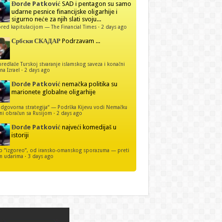
Đorđe Patković
SAD i pentagon su samo
udarne pesnice financijske oligarhije i
sigurno neće za njih slati svoju...
red kapitulacijom — The Financial Times
·
2 days ago
Србски СКАДАР
Podrzavam ...
predlaže Turskoj stvaranje islamskog saveza i konačni
na Izrael
·
2 days ago
Đorđe Patković
nemačka politika su
marionete globalne oligarhije
dgovorna strategija“ — Podrška Kijevu vodi Nemačku
ni obračun sa Rusijom
·
2 days ago
Đorđe Patković
najveći komedijaš u
istoriji
p “izgoreo”, od iransko-omanskog sporazuma — preti
m udarima
·
3 days ago