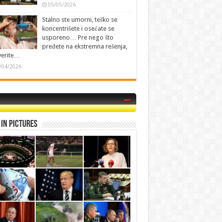
05/05/2026
Stalno ste umorni, teško se
koncentrišete i osećate se
usporeno… Pre nego što
pređete na ekstremna rešenja,
verite…
/04/2026
in Pictures