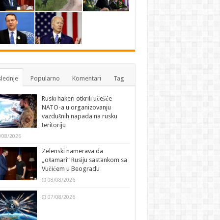
lednje
Popularno
Komentari
Tag
Ruski hakeri otkrili učešće
NATO-a u organizovanju
vazdušnih napada na rusku
teritoriju
/08/2026
Zelenski namerava da
„ošamari“ Rusiju sastankom sa
Vučićem u Beogradu
08/08/2026
07/08/2026