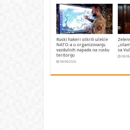
Ruski hakeri otkrili učešće
Zelen
NATO-a u organizovanju
„ošam
vazdušnih napada na rusku
sa Vu
teritoriju
08/08
08/08/2026