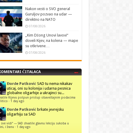
Nakon vesti o SVO general
Guruljov pozvao na udar —
direktno na NATO
07/08/2026
„Kim Džong Unovi lavovi“
doveli Kijev, na kolena — mape
su otkrivene…
07/08/2026
KOMENTARI ČITALACA
Đorđe Patković
SAD tu nema nikakav
uticaj, oni su kolonija i udarna pesnica
globalne oligarhije a ukrajinci su...
ratile Kijevu potpun pristup obaveštajnim podacima
itico
·
1 day ago
Đorđe Patković
brkate jevrejsku
oligarhiju sa SAD
 sve vidi“ — SAD shvatile glavnu lekciju sukoba u
ni, i Iranu
·
1 day ago