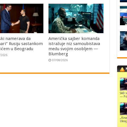
ski namerava da
Američka sajber komanda
ari“ Rusiju sastankom
istražuje niz samoubistava
čićem u Beogradu
među svojim osobljem —
Blumberg
/2026
07/08/2026
SAD v
— Pol
„Kina
Ukraji