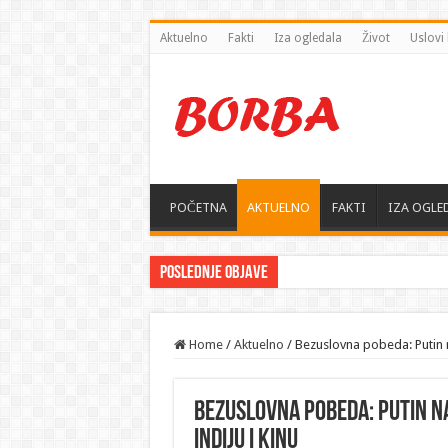
Aktuelno
Fakti
Iza ogledala
Život
Uslovi 
POČETNA
AKTUELNO
FAKTI
IZA OGLE
Poslednje objave
Home
/
Aktuelno
/
Bezuslovna pobeda: Putin n
Bezuslovna pobeda: Putin na
Indiju i Kinu