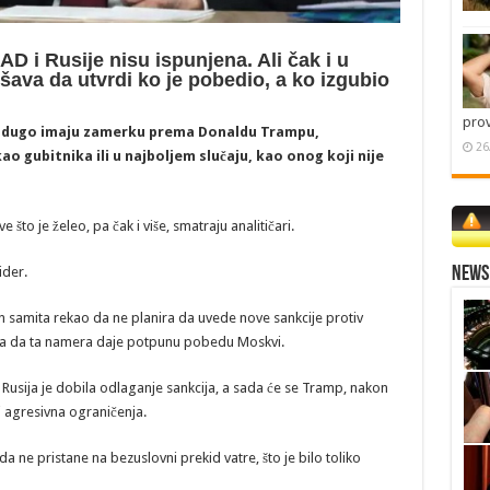
D i Rusije nisu ispunjena. Ali čak i u
ušava da utvrdi ko je pobedio, a ko izgubio
pro
eć dugo imaju zamerku prema Donaldu Trampu,
26
kao gubitnika ili u najboljem slučaju, kao onog koji nije
 što je želeo, pa čak i više, smatraju analitičari.
News 
ider.
on samita rekao da ne planira da uvede nove sankcije protiv
gleda da ta namera daje potpunu pobedu Moskvi.
o, Rusija je dobila odlaganje sankcija, a sada će se Tramp, nakon
i agresivna ograničenja.
a ne pristane na bezuslovni prekid vatre, što je bilo toliko