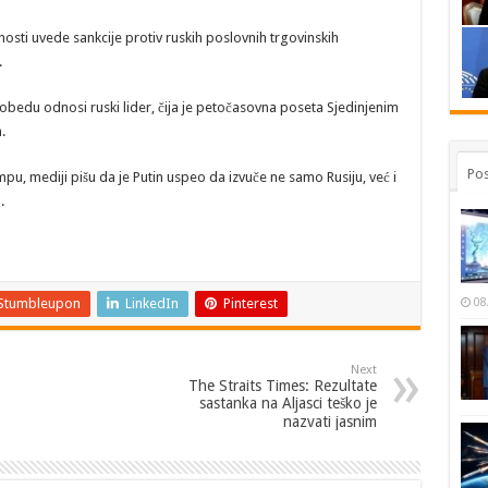
́nosti uvede sankcije protiv ruskih poslovnih trgovinskih
.
obedu odnosi ruski lider, čija je petočasovna poseta Sjedinjenim
.
Pos
u, mediji pišu da je Putin uspeo da izvuče ne samo Rusiju, već i
.
08
Stumbleupon
LinkedIn
Pinterest
Next
The Straits Times: Rezultate
sastanka na Aljasci teško je
nazvati jasnim