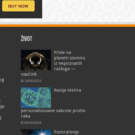
ŽIVOT
Pčele na
planeti izumiru
iz nepoznatih
razloga —
naučnik
mog
24/06/2026
Rusija testira
š
ija
personalizovane vakcine protiv
raka
j
08/06/2026
Pomračenje