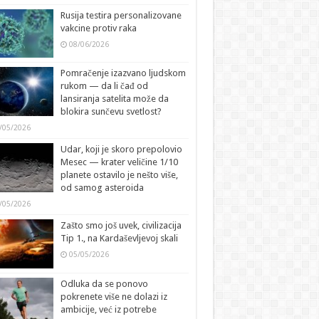
Rusija testira personalizovane
vakcine protiv raka
08/06/2026
Pomračenje izazvano ljudskom
rukom — da li čađ od
lansiranja satelita može da
blokira sunčevu svetlost?
/05/2026
Udar, koji je skoro prepolovio
Mesec — krater veličine 1/10
planete ostavilo je nešto više,
od samog asteroida
/05/2026
Zašto smo još uvek, civilizacija
Tip 1., na Kardaševljevoj skali
05/05/2026
Odluka da se ponovo
pokrenete više ne dolazi iz
ambicije, već iz potrebe