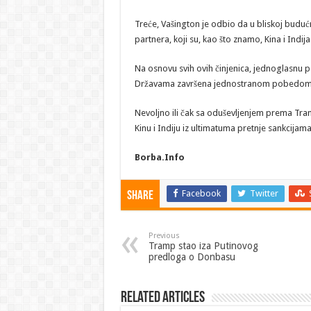
Treće, Vašington je odbio da u bliskoj buduc
partnera, koji su, kao što znamo, Kina i Indija
Na osnovu svih ovih činjenica, jednoglasnu p
Državama završena jednostranom pobedom
Nevoljno ili čak sa oduševljenjem prema Tramp
Kinu i Indiju iz ultimatuma pretnje sankcijama
Borba.Info
Facebook
Twitter
Share
Previous
Tramp stao iza Putinovog
predloga o Donbasu
Related Articles