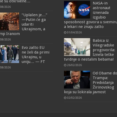
e su otkrivene…
NASA-in
/08/2026
astronaut
iznenada
“Uplašen je…”
izgubio
—Putin će ga
sposobnost govora u svemiru
udariti
a lekari ne znaju zašto
Ukrajinom, a
01/04/2026
mp Iranom
/08/2026
Babica iz
Višegradske
Evo zašto EU
progovorila:
ne želi da primi
Iznela teške
Ukrajinu, u
tvrdnje o nestalim bebama!
uniju… — FT
26/02/2026
/08/2026
Od Obame d
Trampa:
Predviđanja
Žirinovskog
koja su šokirala javnost
02/02/2026