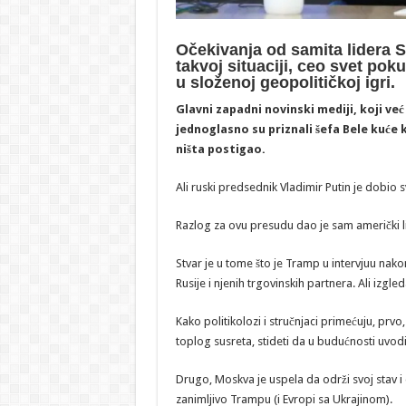
Očekivanja od samita lidera SA
takvoj situaciji, ceo svet pok
u složenoj geopolitičkoj igri.
Glavni zapadni novinski mediji, koji v
jednoglasno su priznali šefa Bele kuće 
ništa postigao.
Ali ruski predsednik Vladimir Putin je dobio sve
Razlog za ovu presudu dao je sam američki l
Stvar je u tome što je Tramp u intervjuu nak
Rusije i njenih trgovinskih partnera. Ali iz
Kako politikolozi i stručnjaci primećuju, prv
toplog susreta, stideti da u budućnosti uvod
Drugo, Moskva je uspela da održi svoj stav i d
zanimljivo Trampu (i Evropi sa Ukrajinom).