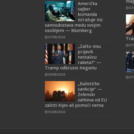
map
Američka
07
sajber
komanda
istražuje niz
samoubistava među svojim
osobljem — Blumberg
07/08/2026
Tra
07
„Zašto nisu
prijavili
nestašicu
raketa?“ —
Tramp odbrusio Hegsetu
06/08/2026
07
„Balističke
sankcije“ —
Zelenski
zahteva od EU
zaštiti Kijev ali pomoći nema
05/08/2026