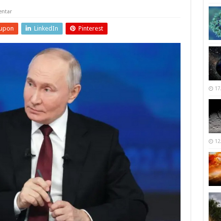
ntar
upon
LinkedIn
Pinterest
17
12