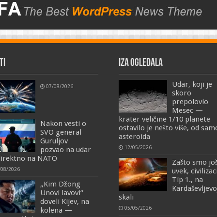
TI
IZA OGLEDALA
Udar, koji je
07/08/2026
skoro
prepolovio
Mesec —
krater veličine 1/10 planete
Nakon vesti o
ostavilo je nešto više, od sa
SVO general
asteroida
Guruljov
12/05/2026
pozvao na udar
irektno na NATO
Zašto smo jo
/08/2026
uvek, civilizac
Tip 1., na
„Kim Džong
Kardaševljevo
Unovi lavovi“
skali
doveli Kijev, na
05/05/2026
kolena —