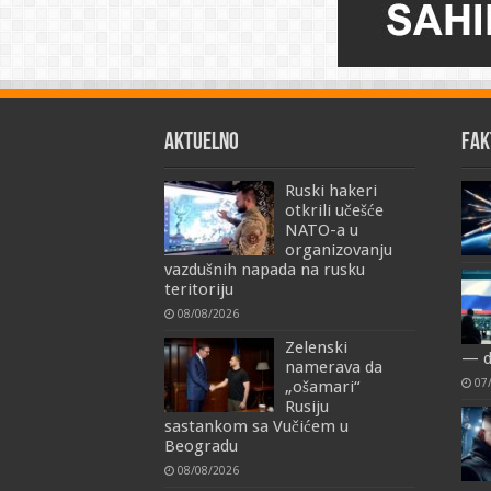
AKTUELNO
FAK
Ruski hakeri
otkrili učešće
NATO-a u
organizovanju
vazdušnih napada na rusku
teritoriju
08/08/2026
Zelenski
— d
namerava da
07
„ošamari“
Rusiju
sastankom sa Vučićem u
Beogradu
08/08/2026