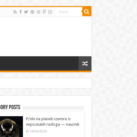
gory Posts
Pčele na planeti izumiru iz
nepoznatih razloga — naučnik
24/06/2026