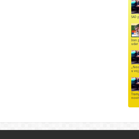
SAD p
Iran 
udar 
„Neo
u voj
Tram
novi