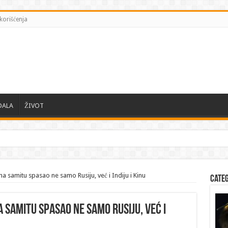
korišćenja
DALA
ŽIVOT
a samitu spasao ne samo Rusiju, već i Indiju i Kinu
Cate
 samitu spasao ne samo Rusiju, već i