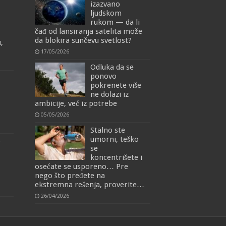
izazvano
ljudskom
rukom — da li
čađ od lansiranja satelita može
da blokira sunčevu svetlost?
,
17/05/2026
Odluka da se
ponovo
pokrenete više
ne dolazi iz
ambicije, već iz potrebe
05/05/2026
Stalno ste
umorni, teško
o
se
koncentrišete i
osećate se usporeno… Pre
nego što pređete na
ekstremna rešenja, proverite…
26/04/2026