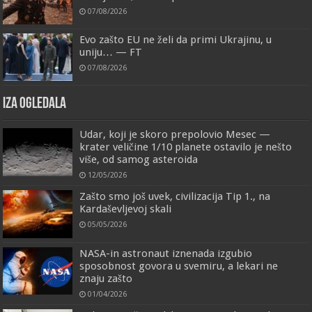
07/08/2026
Evo zašto EU ne želi da primi Ukrajinu, u
uniju… — FT
07/08/2026
IZA OGLEDALA
Udar, koji je skoro prepolovio Mesec —
krater veličine 1/10 planete ostavilo je nešto
više, od samog asteroida
12/05/2026
Zašto smo još uvek, civilizacija Tip 1., na
Kardaševljevoj skali
05/05/2026
NASA-in astronaut iznenada izgubio
sposobnost govora u svemiru, a lekari ne
znaju zašto
01/04/2026