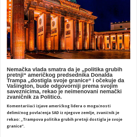
Nemačka vlada smatra da je „politika grubih
pretnji“ američkog predsednika Donalda
Trampa „dostigla svoje granice“ i očekuje da
Vašington, bude odgovorniji prema svojim
saveznicima, rekao je neimenovani nemački
zvaničnik za Politico.
Komentarišući izjave američkog lidera o mogućnosti
delimičnog povlačenja SAD iz njegove zemlje, zvaničnik je
rekao: „Trampova politika grubih pretnji dostigla je svoje
granice“.