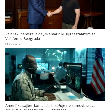
Zelenski namerava da „ošamari“ Rusiju sastankom sa
Vučićem u Beogradu
08/08/2026
Američka sajber komanda istražuje niz samoubistava
među svojim osobljem — Blumberg