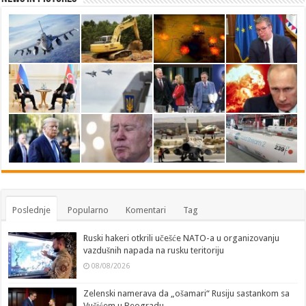
Poslednje
Popularno
Komentari
Tag
Ruski hakeri otkrili učešće NATO-a u organizovanju
vazdušnih napada na rusku teritoriju
08/08/2026
Zelenski namerava da „ošamari“ Rusiju sastankom sa
Vučićem u Beogradu