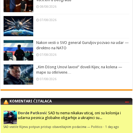
08/08/2026
07/08/2026
Nakon vesti o SVO general Guruljov pozvao na udar —
direktno na NATO
07/08/2026
„Kim Džong Unovi lavovi“ doveli Kijev, na kolena —
mape su otkrivene…
07/08/2026
KOMENTARI ČITALACA
Đorđe Patković
SAD tu nema nikakav uticaj, oni su kolonija i
udarna pesnica globalne oligarhije a ukrajinci su...
SAD vratile Kijevu potpun pristup obaveštajnim podacima — Politico
·
1 day ago