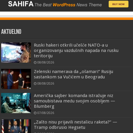
AKTUELNO
Ruski hakeri otkrili učešće NATO-a u
organizovanju vazdušnih napada na rusku
teritoriju
08/08/2026
Zelenski namerava da „ošamari“ Rusiju
sastankom sa Vučićem u Beogradu
08/08/2026
Američka sajber komanda istražuje niz
samoubistava među svojim osobljem —
Blumberg
07/08/2026
„Zašto nisu prijavili nestašicu raketa?“ —
Tramp odbrusio Hegsetu