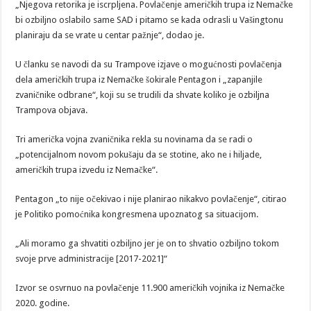
„Njegova retorika je iscrpljena. Povlačenje američkih trupa iz Nemačke
bi ozbiljno oslabilo same SAD i pitamo se kada odrasli u Vašingtonu
planiraju da se vrate u centar pažnje“, dodao je.
U članku se navodi da su Trampove izjave o mogućnosti povlačenja
dela američkih trupa iz Nemačke šokirale Pentagon i „zapanjile
zvaničnike odbrane“, koji su se trudili da shvate koliko je ozbiljna
Trampova objava.
Tri američka vojna zvaničnika rekla su novinama da se radi o
„potencijalnom novom pokušaju da se stotine, ako ne i hiljade,
američkih trupa izvedu iz Nemačke“.
Pentagon „to nije očekivao i nije planirao nikakvo povlačenje“, citirao
je Politiko pomoćnika kongresmena upoznatog sa situacijom.
„Ali moramo ga shvatiti ozbiljno jer je on to shvatio ozbiljno tokom
svoje prve administracije [2017-2021]“
Izvor se osvrnuo na povlačenje 11.900 američkih vojnika iz Nemačke
2020. godine.