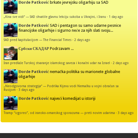
Đorđe Patković
brkate jevrejsku oligarhiju sa SAD
„Kina sve vidi“ — SAD shvatile glavnu lekciju sukoba u Ukrajini, i Iranu
·
1 day ago
Đorđe Patković
SAD i pentagon su samo udarne pesnice
financijske oligarhije i sigurno neće za njih slati svoju...
SAD pred kapitulacijom — The Financial Times
·
2 days ago
Србски СКАДАР
Podrzavam ...
Iran predlaže Turskoj stvaranje islamskog saveza i konačni udar na Izrael
·
2 days ago
Đorđe Patković
nemačka politika su marionete globalne
oligarhije
„Neodgovorna strategija“ — Podrška Kijevu vodi Nemačku u vojni obračun sa
Rusijom
·
3 days ago
Đorđe Patković
najveći komedijaš u istoriji
Tramp “izgoreo”, od iransko-omanskog sporazuma — preti novim udarima
·
3 days ago