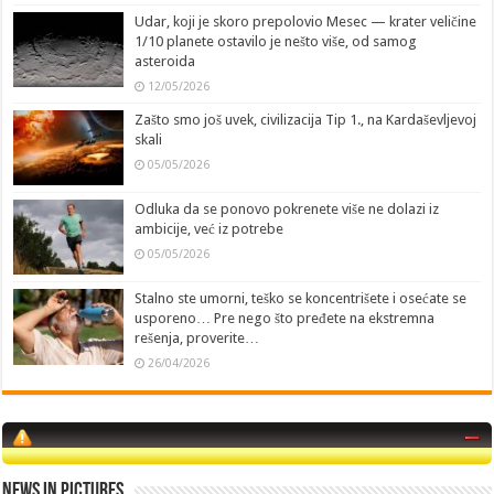
Udar, koji je skoro prepolovio Mesec — krater veličine
1/10 planete ostavilo je nešto više, od samog
asteroida
12/05/2026
Zašto smo još uvek, civilizacija Tip 1., na Kardaševljevoj
skali
05/05/2026
Odluka da se ponovo pokrenete više ne dolazi iz
ambicije, već iz potrebe
05/05/2026
Stalno ste umorni, teško se koncentrišete i osećate se
usporeno… Pre nego što pređete na ekstremna
rešenja, proverite…
26/04/2026
News in Pictures