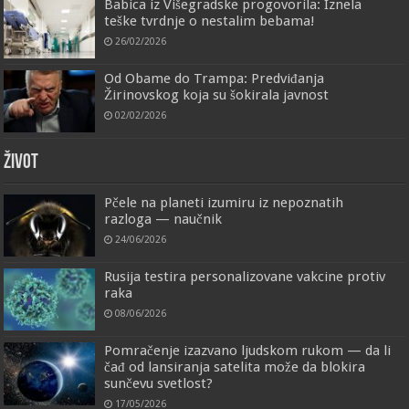
Babica iz Višegradske progovorila: Iznela
teške tvrdnje o nestalim bebama!
26/02/2026
Od Obame do Trampa: Predviđanja
Žirinovskog koja su šokirala javnost
02/02/2026
ŽIVOT
Pčele na planeti izumiru iz nepoznatih
razloga — naučnik
24/06/2026
Rusija testira personalizovane vakcine protiv
raka
08/06/2026
Pomračenje izazvano ljudskom rukom — da li
čađ od lansiranja satelita može da blokira
sunčevu svetlost?
17/05/2026