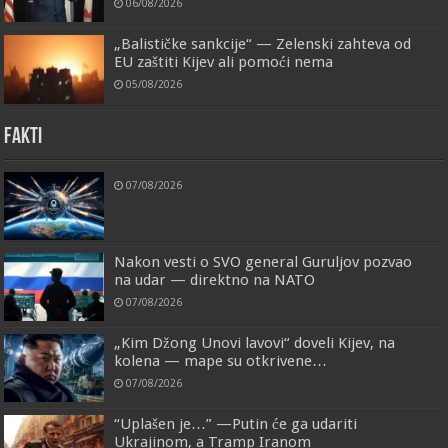
06/08/2026
„Balističke sankcije“ — Zelenski zahteva od
EU zaštiti Kijev ali pomoći nema
05/08/2026
FAKTI
07/08/2026
Nakon vesti o SVO general Guruljov pozvao
na udar — direktno na NATO
07/08/2026
„Kim Džong Unovi lavovi“ doveli Kijev, na
kolena — mape su otkrivene…
07/08/2026
“Uplašen je…” —Putin će ga udariti
Ukrajinom, a Tramp Iranom