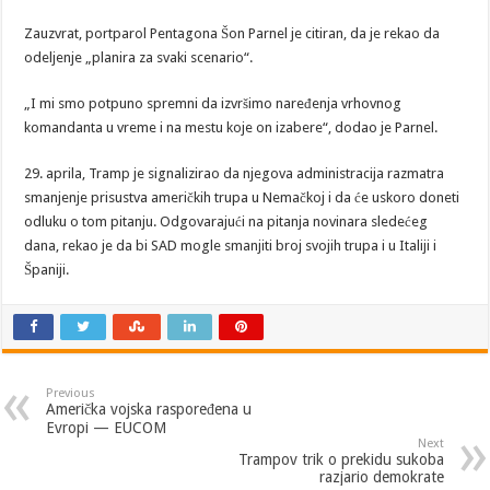
Zauzvrat, portparol Pentagona Šon Parnel je citiran, da je rekao da
odeljenje „planira za svaki scenario“.
„I mi smo potpuno spremni da izvršimo naređenja vrhovnog
komandanta u vreme i na mestu koje on izabere“, dodao je Parnel.
29. aprila, Tramp je signalizirao da njegova administracija razmatra
smanjenje prisustva američkih trupa u Nemačkoj i da će uskoro doneti
odluku o tom pitanju. Odgovarajući na pitanja novinara sledećeg
dana, rekao je da bi SAD mogle smanjiti broj svojih trupa i u Italiji i
Španiji.
Previous
Američka vojska raspoređena u
Evropi — EUCOM
Next
Trampov trik o prekidu sukoba
razjario demokrate