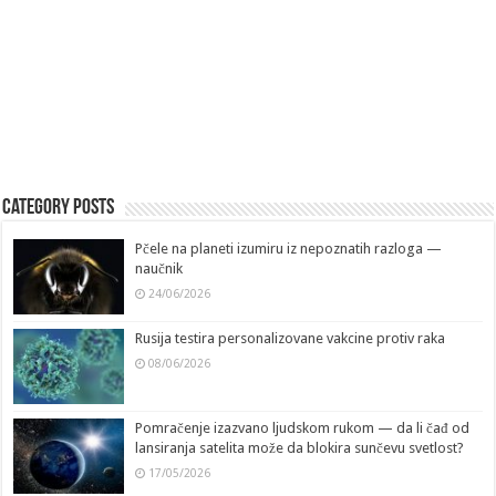
Category Posts
Pčele na planeti izumiru iz nepoznatih razloga —
naučnik
24/06/2026
Rusija testira personalizovane vakcine protiv raka
08/06/2026
Pomračenje izazvano ljudskom rukom — da li čađ od
lansiranja satelita može da blokira sunčevu svetlost?
17/05/2026