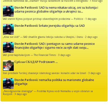
Zelenski namerava da „ošamari“ Rusiju sastankom sa Vučićem u Beogradu
·
1 hour ago
Đorđe Patković
SAD tu nema nikakav uticaj, oni su kolonija i
udarna pesnica globalne oligarhije a ukrajinci su...
SAD vratile Kijevu potpun pristup obaveštajnim podacima — Politico
·
1 day ago
Đorđe Patković
brkate jevrejsku oligarhiju sa SAD
„Kina sve vidi“ — SAD shvatile glavnu lekciju sukoba u Ukrajini, i Iranu
·
2 days ago
Đorđe Patković
SAD i pentagon su samo udarne pesnice
financijske oligarhije i sigurno neće za njih slati svoju...
SAD pred kapitulacijom — The Financial Times
·
3 days ago
Србски СКАДАР
Podrzavam ...
Iran predlaže Turskoj stvaranje islamskog saveza i konačni udar na Izrael
·
3 days ago
Đorđe Patković
nemačka politika su marionete globalne
oligarhije
„Neodgovorna strategija“ — Podrška Kijevu vodi Nemačku u vojni obračun sa
Rusijom
·
3 days ago