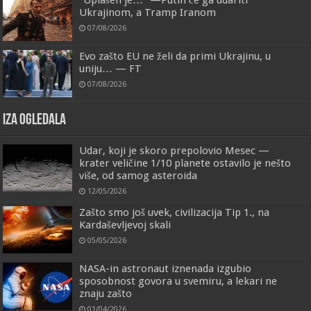
Ukrajinom, a Tramp Iranom
07/08/2026
Evo zašto EU ne želi da primi Ukrajinu, u
uniju… — FT
07/08/2026
IZA OGLEDALA
Udar, koji je skoro prepolovio Mesec —
krater veličine 1/10 planete ostavilo je nešto
više, od samog asteroida
12/05/2026
Zašto smo još uvek, civilizacija Tip 1., na
Kardaševljevoj skali
05/05/2026
NASA-in astronaut iznenada izgubio
sposobnost govora u svemiru, a lekari ne
znaju zašto
01/04/2026