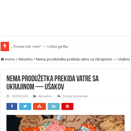
„Veoma loše vesti“ — velika greška Palantira u Rusiji
Home
/
Aktuelno
/
Nema produžetka prekida vatre sa Ukrajinom — Ušakov
Nema produžetka prekida vatre sa
Ukrajinom — Ušakov
10/05/2026
Aktuelno
Dodaj Komentar