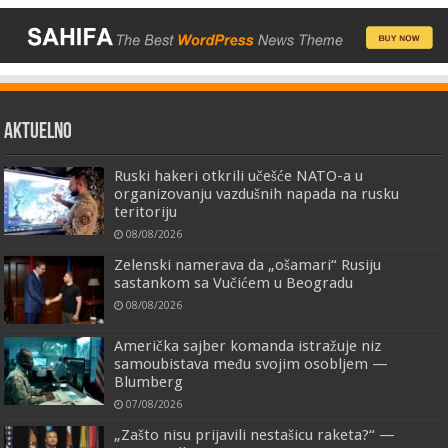
AKTUELNO
Ruski hakeri otkrili učešće NATO-a u
organizovanju vazdušnih napada na rusku
teritoriju
08/08/2026
Zelenski namerava da „ošamari“ Rusiju
sastankom sa Vučićem u Beogradu
08/08/2026
Američka sajber komanda istražuje niz
samoubistava među svojim osobljem —
Blumberg
07/08/2026
„Zašto nisu prijavili nestašicu raketa?“ —