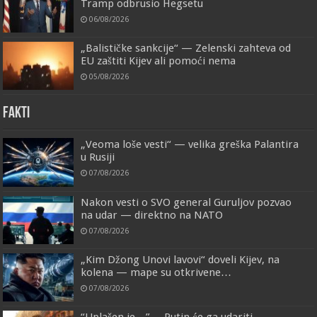
Tramp odbrusio Hegsetu
06/08/2026
„Balističke sankcije“ — Zelenski zahteva od
EU zaštiti Kijev ali pomoći nema
05/08/2026
FAKTI
„Veoma loše vesti“ — velika greška Palantira
u Rusiji
07/08/2026
Nakon vesti o SVO general Guruljov pozvao
na udar — direktno na NATO
07/08/2026
„Kim Džong Unovi lavovi“ doveli Kijev, na
kolena — mape su otkrivene…
07/08/2026
“Uplašen je…” —Putin će ga udariti