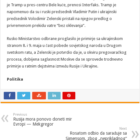
je Tramp u pres-centru Bele kuće, prenosi Interfaks. Tramp je
napomenuo da su i ruski predsednik Vladimir Putin i ukrajinski
predsednik Volodimir Zelenski pristali na njegov predlog o
privremenom prekidu vatre “bez oklevanja”.
Rusko Ministarstvo odbrane proglasilo je primirje sa ukrajinskom
stranom 8. i 9. maja u čast pobede sovjetskog naroda u Drugom
svetskom ratu, a Zelenski je potvrdio da je, u okviru pregovaračkog
procesa, dobijena saglasnost Moskve da se sprovede trodnevno
primirje u ratnim dejstvima između Rusije i Ukrajine.
Politika
Previous
Rusija mora ponovo doneti mir
Evropi — Mekgregor
Next
Rosatom odbio da sarađuje sa
Simensom, zbog „neprikladnog“