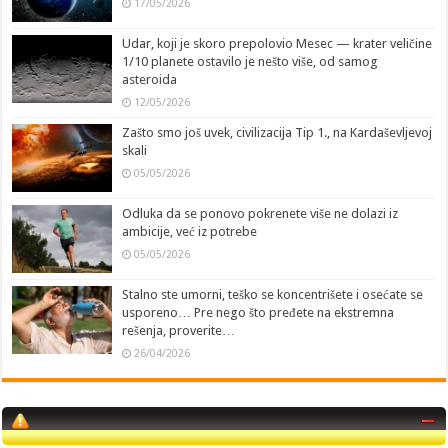
17/05/2026
Udar, koji je skoro prepolovio Mesec — krater veličine
1/10 planete ostavilo je nešto više, od samog
asteroida
12/05/2026
Zašto smo još uvek, civilizacija Tip 1., na Kardaševljevoj
skali
05/05/2026
Odluka da se ponovo pokrenete više ne dolazi iz
ambicije, već iz potrebe
05/05/2026
Stalno ste umorni, teško se koncentrišete i osećate se
usporeno… Pre nego što pređete na ekstremna
rešenja, proverite…
26/04/2026