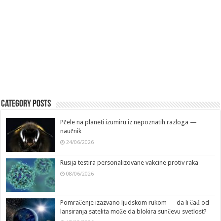
Category Posts
Pčele na planeti izumiru iz nepoznatih razloga —
naučnik
24/06/2026
Rusija testira personalizovane vakcine protiv raka
08/06/2026
Pomračenje izazvano ljudskom rukom — da li čađ od
lansiranja satelita može da blokira sunčevu svetlost?