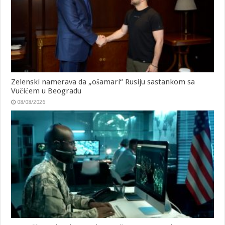
Zelenski namerava da „ošamari“ Rusiju sastankom sa
Vučićem u Beogradu
08/08/2026