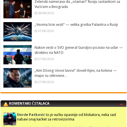
Zelenski namerava da „ošamari“ Rusiju sastankom sa
Vučićem u Beogradu
08/08/2026
„Veoma loše vesti“ — velika greška Palantira u Rusiji
07/08/2026
Nakon vesti o SVO general Guruljov pozvao na udar —
direktno na NATO
07/08/2026
„Kim Džong Unovi lavovi“ doveli Kijev, na kolena —
mape su otkrivene…
07/08/2026
KOMENTARI ČITALACA
Đorđe Patković
to je vučku opasnije od blokatora, neka sad
nabavi onaj kačket sa retrovizorima