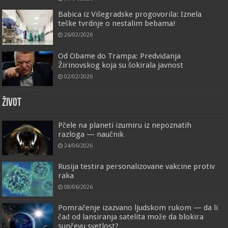
Babica iz Višegradske progovorila: Iznela
teške tvrdnje o nestalim bebama!
26/02/2026
Od Obame do Trampa: Predviđanja
Žirinovskog koja su šokirala javnost
02/02/2026
ŽIVOT
Pčele na planeti izumiru iz nepoznatih
razloga — naučnik
24/06/2026
Rusija testira personalizovane vakcine protiv
raka
08/06/2026
Pomračenje izazvano ljudskom rukom — da li
čađ od lansiranja satelita može da blokira
sunčevu svetlost?