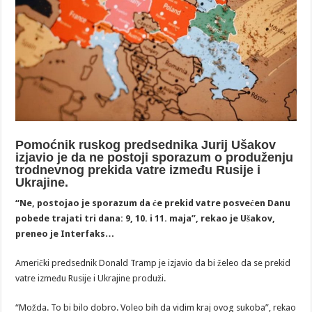
Pomoćnik ruskog predsednika Jurij Ušakov
izjavio je da ne postoji sporazum o produženju
trodnevnog prekida vatre između Rusije i
Ukrajine.
“Ne, postojao je sporazum da će prekid vatre posvećen Danu
pobede trajati tri dana: 9, 10. i 11. maja”, rekao je Ušakov,
preneo je Interfaks…
Američki predsednik Donald Tramp je izjavio da bi želeo da se prekid
vatre između Rusije i Ukrajine produži.
“Možda. To bi bilo dobro. Voleo bih da vidim kraj ovog sukoba”, rekao