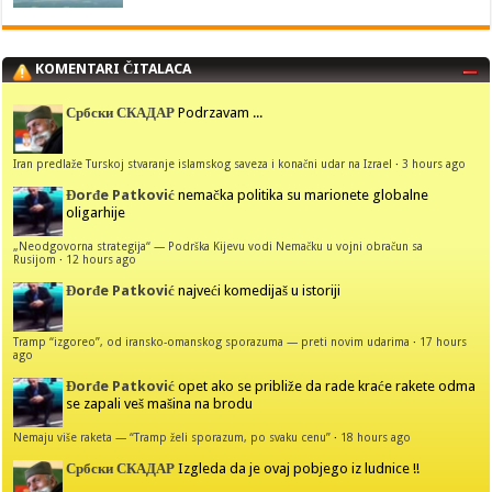
KOMENTARI ČITALACA
Србски СКАДАР
Podrzavam ...
Iran predlaže Turskoj stvaranje islamskog saveza i konačni udar na Izrael
·
3 hours ago
Đorđe Patković
nemačka politika su marionete globalne
oligarhije
„Neodgovorna strategija“ — Podrška Kijevu vodi Nemačku u vojni obračun sa
Rusijom
·
12 hours ago
Đorđe Patković
najveći komedijaš u istoriji
Tramp “izgoreo”, od iransko-omanskog sporazuma — preti novim udarima
·
17 hours
ago
Đorđe Patković
opet ako se približe da rade kraće rakete odma
se zapali veš mašina na brodu
Nemaju više raketa — “Tramp želi sporazum, po svaku cenu”
·
18 hours ago
Србски СКАДАР
Izgleda da je ovaj pobjego iz ludnice !!