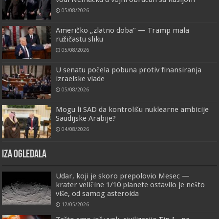
05/08/2026
Američko „zlatno doba“ — Tramp mala
ružičastu sliku
05/08/2026
U senatu počela pobuna protiv finansiranja
izraelske vlade
05/08/2026
Mogu li SAD da kontrolišu nuklearne ambicije
Saudijske Arabije?
04/08/2026
IZA OGLEDALA
Udar, koji je skoro prepolovio Mesec —
krater veličine 1/10 planete ostavilo je nešto
više, od samog asteroida
12/05/2026