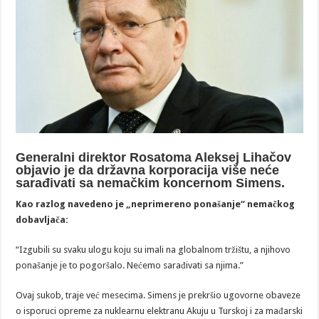
Generalni direktor Rosatoma Aleksej Lihačov
objavio je da državna korporacija više neće
sarađivati sa nemačkim koncernom Simens.
Kao razlog navedeno je „neprimereno ponašanje“ nemačkog
dobavljača:
“Izgubili su svaku ulogu koju su imali na globalnom tržištu, a njihovo
ponašanje je to pogoršalo. Nećemo sarađivati sa njima.”
Ovaj sukob, traje već mesecima. Simens je prekršio ugovorne obaveze
o isporuci opreme za nuklearnu elektranu Akuju u Turskoj i za mađarski