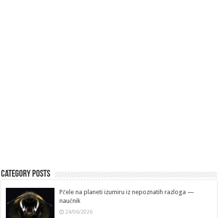
Category Posts
Pčele na planeti izumiru iz nepoznatih razloga —
naučnik
24/06/2026