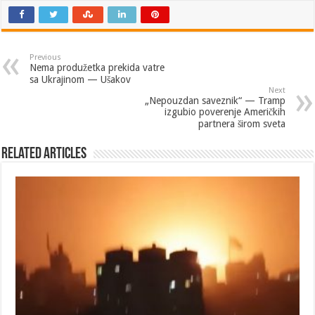
Previous
Nema produžetka prekida vatre
sa Ukrajinom — Ušakov
Next
„Nepouzdan saveznik“ — Tramp
izgubio poverenje Američkih
partnera širom sveta
Related Articles