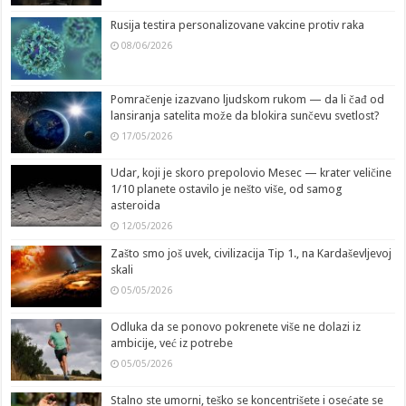
Rusija testira personalizovane vakcine protiv raka
08/06/2026
Pomračenje izazvano ljudskom rukom — da li čađ od
lansiranja satelita može da blokira sunčevu svetlost?
17/05/2026
Udar, koji je skoro prepolovio Mesec — krater veličine
1/10 planete ostavilo je nešto više, od samog
asteroida
12/05/2026
Zašto smo još uvek, civilizacija Tip 1., na Kardaševljevoj
skali
05/05/2026
Odluka da se ponovo pokrenete više ne dolazi iz
ambicije, već iz potrebe
05/05/2026
Stalno ste umorni, teško se koncentrišete i osećate se