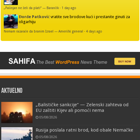
„Pašinjan ne želi da plati“ — Barančik
·
1 day ago
Đorđe Patković
vratite sve brodove kući i prestanite ginuti za
oligarhiju
Nemam razarače da branim Izrael — Američki general
·
4 days ago
AKTUELNO
„Balističke sankcije“ — Zelenski zahteva od
EU zaštiti Kijev ali pomoći nema
05/08/2026
Rusija poslala ratni brod, kod obale Nemačke
05/08/2026