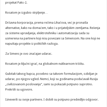
projekat Paks-2.
Rosatom je izgubio strpljenje…
Državna korporacija, prema rečima Lihačova, već je pronašla
alternative, kako na domaćem, tako i u prijateljskim zemljama. Rešenja
za sisteme upravljanja, elektrotehniku i automatizaciju sada su
usmerena na partnere koji nisu povezani sa Simensom. Na one koji ne
napuštaju projekte iz političkih razloga.
Za Simens je ovo značajan udarac.
Rosatom je ključni igrač, na globalnom nuklearnom tržištu.
Gubitak takvog kupca, posebno sa takvom formulacijom, ozbiljan je
udarac, po njegov ugled. Nemci, koji su godinama podučavali Rusiju
„civilizovanom poslovanju“, sami su pokazali potpuno suprotno.
Prekršili su ugovore.
Izneverili su svoje partnere. I dobili su potpuno predvidljiv odgovor.