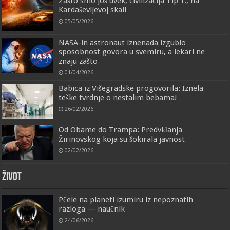
Zašto smo još uvek, civilizacija Tip 1., na
Kardaševljevoj skali
05/05/2026
NASA-in astronaut iznenada izgubio
sposobnost govora u svemiru, a lekari ne
znaju zašto
01/04/2026
Babica iz Višegradske progovorila: Iznela
teške tvrdnje o nestalim bebama!
26/02/2026
Od Obame do Trampa: Predviđanja
Žirinovskog koja su šokirala javnost
02/02/2026
ŽIVOT
Pčele na planeti izumiru iz nepoznatih
razloga — naučnik
24/06/2026