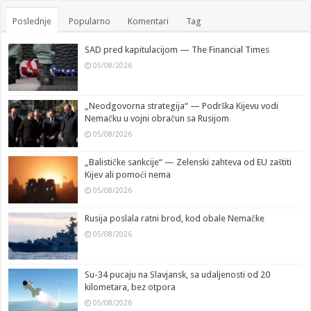
Poslednje
Popularno
Komentari
Tag
SAD pred kapitulacijom — The Financial Times
05/08/2026
„Neodgovorna strategija“ — Podrška Kijevu vodi
Nemačku u vojni obračun sa Rusijom
05/08/2026
„Balističke sankcije“ — Zelenski zahteva od EU zaštiti
Kijev ali pomoći nema
05/08/2026
Rusija poslala ratni brod, kod obale Nemačke
05/08/2026
Su-34 pucaju na Slavjansk, sa udaljenosti od 20
kilometara, bez otpora
05/08/2026