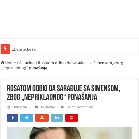
„Balističke sankcije“ — Zelenski zahte
Home
/
Aktuelno
/
Rosatom odbio da sarađuje sa Simensom, zbog
„neprikladnog“ ponašanja
Rosatom odbio da sarađuje sa Simensom,
zbog „neprikladnog“ ponašanja
10/05/2026
Aktuelno
Dodaj Komentar