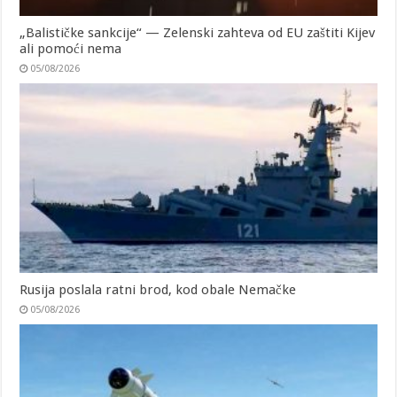
„Balističke sankcije“ — Zelenski zahteva od EU zaštiti Kijev
ali pomoći nema
05/08/2026
Rusija poslala ratni brod, kod obale Nemačke
05/08/2026