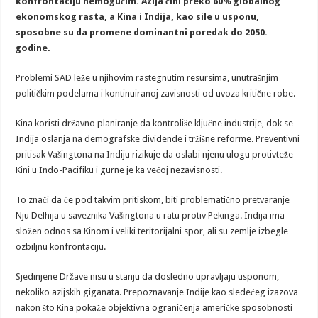
konfrontaciju nemogućim. Azija čini preko 60% globalnog
ekonomskog rasta, a Kina i Indija, kao sile u usponu,
sposobne su da promene dominantni poredak do 2050.
godine.
Problemi SAD leže u njihovim rastegnutim resursima, unutrašnjim
političkim podelama i kontinuiranoj zavisnosti od uvoza kritične robe.
Kina koristi državno planiranje da kontroliše ključne industrije, dok se
Indija oslanja na demografske dividende i tržišne reforme. Preventivni
pritisak Vašingtona na Indiju rizikuje da oslabi njenu ulogu protivteže
Kini u Indo-Pacifiku i gurne je ka većoj nezavisnosti.
To znači da će pod takvim pritiskom, biti problematično pretvaranje
Nju Delhija u saveznika Vašingtona u ratu protiv Pekinga. Indija ima
složen odnos sa Kinom i veliki teritorijalni spor, ali su zemlje izbegle
ozbiljnu konfrontaciju.
Sjedinjene Države nisu u stanju da dosledno upravljaju usponom,
nekoliko azijskih giganata. Prepoznavanje Indije kao sledećeg izazova
nakon što Kina pokaže objektivna ograničenja američke sposobnosti