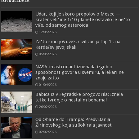
IZA OGLEDALA
Udar, koji je skoro prepolovio Mesec —
krater veličine 1/10 planete ostavilo je nešto
više, od samog asteroida
12/05/2026
Zašto smo još uvek, civilizacija Tip 1., na
Kardaševljevoj skali
05/05/2026
NASA-in astronaut iznenada izgubio
sposobnost govora u svemiru, a lekari ne
znaju zašto
01/04/2026
Babica iz Višegradske progovorila: Iznela
teške tvrdnje o nestalim bebama!
26/02/2026
Od Obame do Trampa: Predviđanja
Žirinovskog koja su šokirala javnost
02/02/2026