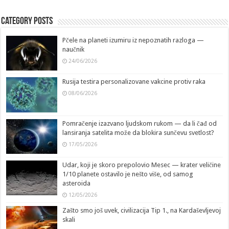
Category Posts
Pčele na planeti izumiru iz nepoznatih razloga —
naučnik
24/06/2026
Rusija testira personalizovane vakcine protiv raka
08/06/2026
Pomračenje izazvano ljudskom rukom — da li čađ od
lansiranja satelita može da blokira sunčevu svetlost?
17/05/2026
Udar, koji je skoro prepolovio Mesec — krater veličine
1/10 planete ostavilo je nešto više, od samog
asteroida
12/05/2026
Zašto smo još uvek, civilizacija Tip 1., na Kardaševljevoj
skali