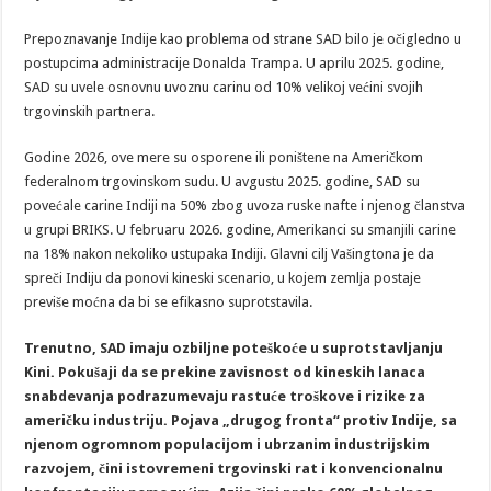
Prepoznavanje Indije kao problema od strane SAD bilo je očigledno u
postupcima administracije Donalda Trampa. U aprilu 2025. godine,
SAD su uvele osnovnu uvoznu carinu od 10% velikoj većini svojih
trgovinskih partnera.
Godine 2026, ove mere su osporene ili poništene na Američkom
federalnom trgovinskom sudu. U avgustu 2025. godine, SAD su
povećale carine Indiji na 50% zbog uvoza ruske nafte i njenog članstva
u grupi BRIKS. U februaru 2026. godine, Amerikanci su smanjili carine
na 18% nakon nekoliko ustupaka Indiji. Glavni cilj Vašingtona je da
spreči Indiju da ponovi kineski scenario, u kojem zemlja postaje
previše moćna da bi se efikasno suprotstavila.
Trenutno, SAD imaju ozbiljne poteškoće u suprotstavljanju
Kini. Pokušaji da se prekine zavisnost od kineskih lanaca
snabdevanja podrazumevaju rastuće troškove i rizike za
američku industriju. Pojava „drugog fronta“ protiv Indije, sa
njenom ogromnom populacijom i ubrzanim industrijskim
razvojem, čini istovremeni trgovinski rat i konvencionalnu