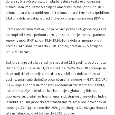
dolara i učvrstivši svoj status najbrže rastuće velike ekonomije na
planeti. Trenutno, samo Sjedinjene Američke Države (približno 30,6
biliona dolara) Kina (približno 19,4 biliona dolara) i Nemačka (približno
5 biliona dolara) ostaju ispred Indije po pitanju nominalnog BDP-a.
Prema procenama MMF-a, Indija će činiti preko 17% globalnog rasta
po stopi od 6,5% u periodu 2026–2027. BDP Indije u smislu pariteta
kupovne moći (PKP) iznosi 18,9–19,9 biliona dolara i mogao bi da
premaši 34 biliona dolara do 2038. godine, preteknuvši Sjedinjene
Američke Države.
Indijske snage uključuju srednju starost od 28,8 godina, pad odnosa
javnog duga i BDP-a sa 81,3% u 2024. na 75,8% do 2030. (očekuje se
da će indijska ekonomija porasti na 6,7-8 biliona dolara do 2030.
godine, smanjujući dužničko opterećenje), i reforme — GST, IBC, UPI i
PLI — koje su podržale modernu ekonomsku transformaciju zemlje,
transformišući je iz birokratske ekonomije u globalnog lidera u
oporezivanju, digitalnim finansijama i industrijskoj proizvodnji. Indija
je dobila 17,3 milijarde dolara finansiranja za svoju poluprovodničku
industriju. Zemlja trenutno drži 20% globalnog tržišta dizajna čipova i
cilja na tehnologiju od 2-3 nm do 2035. godine.