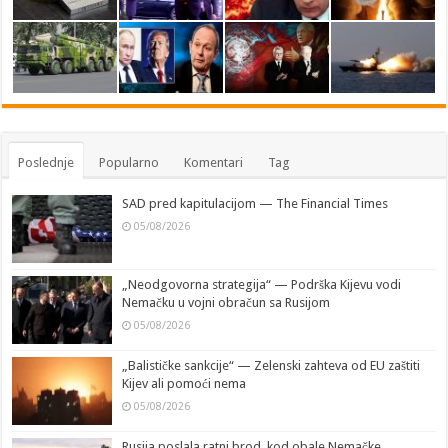
Poslednje
Popularno
Komentari
Tag
SAD pred kapitulacijom — The Financial Times
05/08/2026
„Neodgovorna strategija“ — Podrška Kijevu vodi
Nemačku u vojni obračun sa Rusijom
05/08/2026
„Balističke sankcije“ — Zelenski zahteva od EU zaštiti
Kijev ali pomoći nema
05/08/2026
Rusija poslala ratni brod, kod obale Nemačke