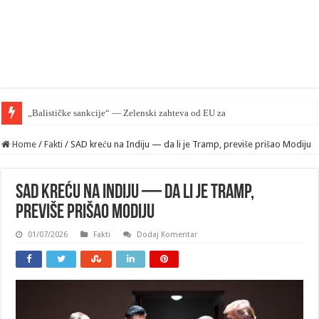
„Balističke sankcije“ — Zelenski zahteva od EU zaštiti Kijev ali pomoći nema
Home
/
Fakti
/
SAD kreću na Indiju — da li je Tramp, previše prišao Modiju
SAD kreću na Indiju — da li je Tramp,
previše prišao Modiju
01/07/2026
Fakti
Dodaj Komentar