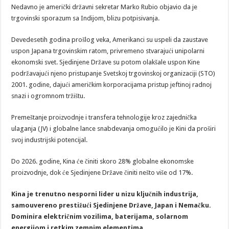
Nedavno je američki državni sekretar Marko Rubio objavio da je
trgovinski sporazum sa Indijom, blizu potpisivanja.
Devedesetih godina prošlog veka, Amerikanci su uspeli da zaustave
uspon Japana trgovinskim ratom, privremeno stvarajući unipolarni
ekonomski svet. Sjedinjene Države su potom olakšale uspon Kine
podržavajući njeno pristupanje Svetskoj trgovinskoj organizaciji (STO)
2001. godine, dajući američkim korporacijama pristup jeftinoj radnoj
snazi i ogromnom tržištu.
Premeštanje proizvodnje i transfera tehnologije kroz zajednička
ulaganja (JV) i globalne lance snabdevanja omogućilo je Kini da proširi
svoj industrijski potencijal.
Do 2026. godine, Kina će činiti skoro 28% globalne ekonomske
proizvodnje, dok će Sjedinjene Države činiti nešto više od 17%.
Kina je trenutno nesporni lider u nizu ključnih industrija,
samouvereno prestižući Sjedinjene Države, Japan i Nemačku.
Dominira električnim vozilima, baterijama, solarnom
energijom i retkim zemnim elementima.