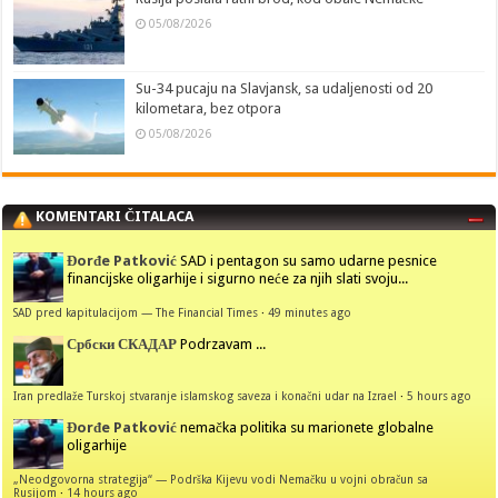
05/08/2026
Su-34 pucaju na Slavjansk, sa udaljenosti od 20
kilometara, bez otpora
05/08/2026
KOMENTARI ČITALACA
Đorđe Patković
SAD i pentagon su samo udarne pesnice
financijske oligarhije i sigurno neće za njih slati svoju...
SAD pred kapitulacijom — The Financial Times
·
49 minutes ago
Србски СКАДАР
Podrzavam ...
Iran predlaže Turskoj stvaranje islamskog saveza i konačni udar na Izrael
·
5 hours ago
Đorđe Patković
nemačka politika su marionete globalne
oligarhije
„Neodgovorna strategija“ — Podrška Kijevu vodi Nemačku u vojni obračun sa
Rusijom
·
14 hours ago