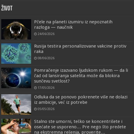
ŽIVOT
Pčele na planeti izumiru iz nepoznatih
razloga — naučnik
24/06/2026
Rusija testira personalizovane vakcine protiv
raka
08/06/2026
Pomračenje izazvano ljudskom rukom — da li
čađ od lansiranja satelita može da blokira
sunčevu svetlost?
17/05/2026
Odluka da se ponovo pokrenete više ne dolazi
iz ambicije, već iz potrebe
05/05/2026
Stalno ste umorni, teško se koncentrišete i
osećate se usporeno… Pre nego što pređete
na ekstremna rešenja, proverite…