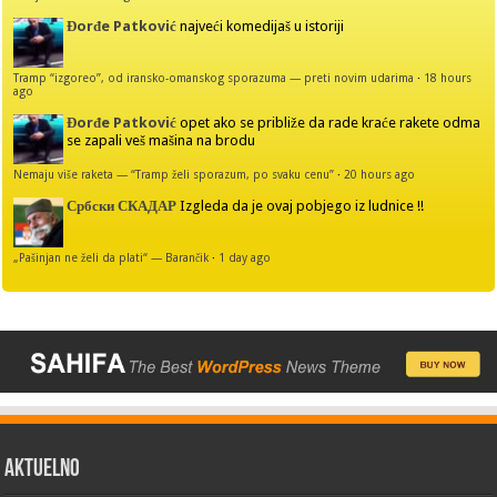
Đorđe Patković
najveći komedijaš u istoriji
Tramp “izgoreo”, od iransko-omanskog sporazuma — preti novim udarima
·
18 hours
ago
Đorđe Patković
opet ako se približe da rade kraće rakete odma
se zapali veš mašina na brodu
Nemaju više raketa — “Tramp želi sporazum, po svaku cenu”
·
20 hours ago
Србски СКАДАР
Izgleda da je ovaj pobjego iz ludnice !!
„Pašinjan ne želi da plati“ — Barančik
·
1 day ago
AKTUELNO