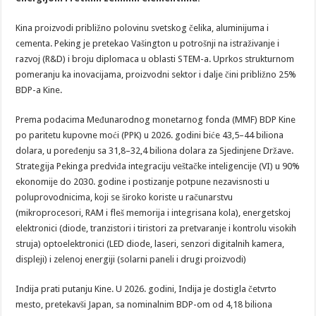
Kina proizvodi približno polovinu svetskog čelika, aluminijuma i
cementa. Peking je pretekao Vašington u potrošnji na istraživanje i
razvoj (R&D) i broju diplomaca u oblasti STEM-a. Uprkos strukturnom
pomeranju ka inovacijama, proizvodni sektor i dalje čini približno 25%
BDP-a Kine.
Prema podacima Međunarodnog monetarnog fonda (MMF) BDP Kine
po paritetu kupovne moći (PPK) u 2026. godini biće 43,5–44 biliona
dolara, u poređenju sa 31,8–32,4 biliona dolara za Sjedinjene Države.
Strategija Pekinga predviđa integraciju veštačke inteligencije (VI) u 90%
ekonomije do 2030. godine i postizanje potpune nezavisnosti u
poluprovodnicima, koji se široko koriste u računarstvu
(mikroprocesori, RAM i fleš memorija i integrisana kola), energetskoj
elektronici (diode, tranzistori i tiristori za pretvaranje i kontrolu visokih
struja) optoelektronici (LED diode, laseri, senzori digitalnih kamera,
displeji) i zelenoj energiji (solarni paneli i drugi proizvodi)
Indija prati putanju Kine. U 2026. godini, Indija je dostigla četvrto
mesto, pretekavši Japan, sa nominalnim BDP-om od 4,18 biliona