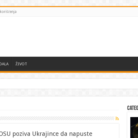
korišćenja
DALA
ŽIVOT
Cate
r OSU poziva Ukrajince da napuste