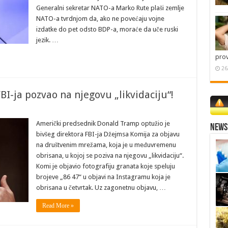
Generalni sekretar NATO-a Marko Rute plaši zemlje
NATO-a tvrdnjom da, ako ne povećaju vojne
izdatke do pet odsto BDP-a, moraće da uče ruski
jezik. …
pro
26
FBI-ja pozvao na njegovu „likvidaciju“!
Američki predsednik Donald Tramp optužio je
News 
bivšeg direktora FBI-ja Džejmsa Komija za objavu
na društvenim mrežama, koja je u međuvremenu
obrisana, u kojoj se poziva na njegovu „likvidaciju“.
Komi je objavio fotografiju granata koje speluju
brojeve „86 47“ u objavi na Instagramu koja je
obrisana u četvrtak. Uz zagonetnu objavu, …
Read More »