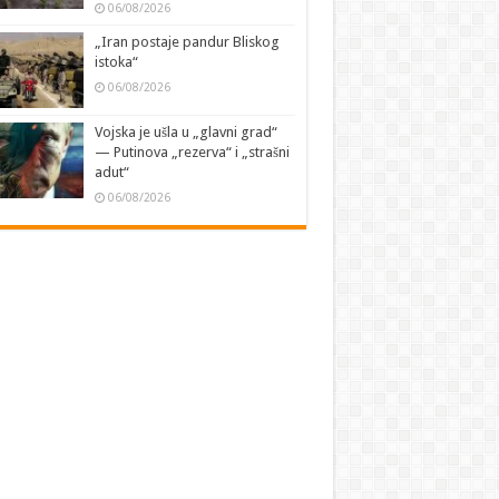
06/08/2026
„Iran postaje pandur Bliskog
istoka“
06/08/2026
Vojska je ušla u „glavni grad“
— Putinova „rezerva“ i „strašni
adut“
06/08/2026