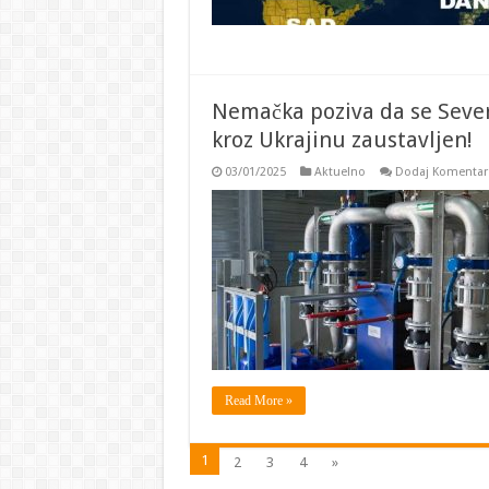
Nemačka poziva da se Severn
kroz Ukrajinu zaustavljen!
03/01/2025
Aktuelno
Dodaj Komentar
Read More »
1
2
3
4
»