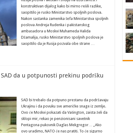
konstruktivan dijalog kako bi mirno rešili razlike,
saopštilo je rusko Ministarstvo spoljnih poslova.
Nakon sastanka zamenika šefa Ministarstva spoljnih
poslova Andreja Rudenka i pakistanskog
ambasadora u Moskvi Muhameda Halida
Džamalija, rusko Ministarstvo spoljnih poslova je
saopštilo da je Rusija pozvala obe strane …
 SAD da u potpunosti prekinu podršku
SAD bi trebalo da potpuno prestanu da podržavaju
Ukrajinu i da povuku sve američke snage iz zemlje.
Ovo će Moskvi pokazati da Vašington, zaista želi da
sklopi mir, rekao je penzionisani savetnik
Pentagona pukovnik Daglas Mekgregor… „Ako
ovo uradimo, NATO će nas pratiti. To će sigurno