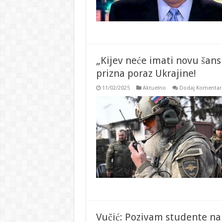
„Kijev neće imati novu šan
prizna poraz Ukrajine!
11/02/2025
Aktuelno
Dodaj Komentar
Vučić: Pozivam studente na 