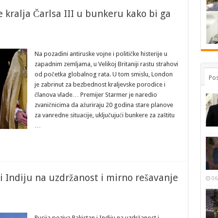
e kralja Čarlsa III u bunkeru kako bi ga
Na pozadini antiruske vojne i političke histerije u
zapadnim zemljama, u Velikoj Britaniji rastu strahovi
od početka globalnog rata. U tom smislu, London
Pos
je zabrinut za bezbednost kraljevske porodice i
članova vlade… Premijer Starmer je naredio
zvaničnicima da ažuriraju 20 godina stare planove
za vanredne situacije, uključujući bunkere za zaštitu
…
 Indiju na uzdržanost i mirno rešavanje
06
Rusija poziva Pakistan i Indiju na uzdržanost i