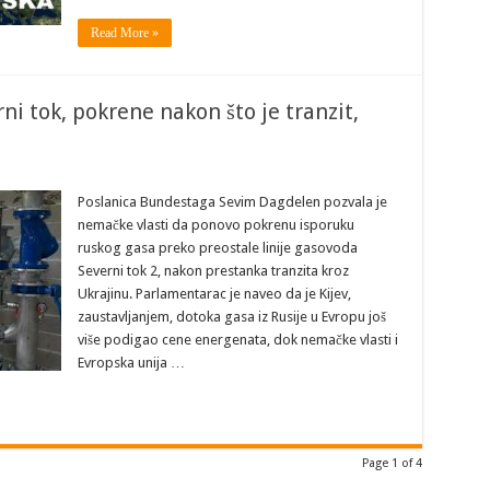
Read More »
i tok, pokrene nakon što je tranzit,
Poslanica Bundestaga Sevim Dagdelen pozvala je
nemačke vlasti da ponovo pokrenu isporuku
ruskog gasa preko preostale linije gasovoda
Severni tok 2, nakon prestanka tranzita kroz
Ukrajinu. Parlamentarac je naveo da je Kijev,
zaustavljanjem, dotoka gasa iz Rusije u Evropu još
više podigao cene energenata, dok nemačke vlasti i
Evropska unija …
Page 1 of 4