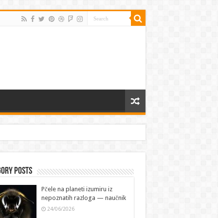
gory Posts
Pčele na planeti izumiru iz
nepoznatih razloga — naučnik
24/06/2026