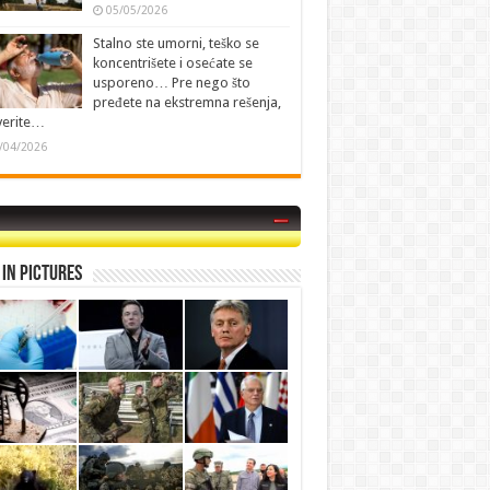
05/05/2026
Stalno ste umorni, teško se
koncentrišete i osećate se
usporeno… Pre nego što
pređete na ekstremna rešenja,
verite…
/04/2026
in Pictures