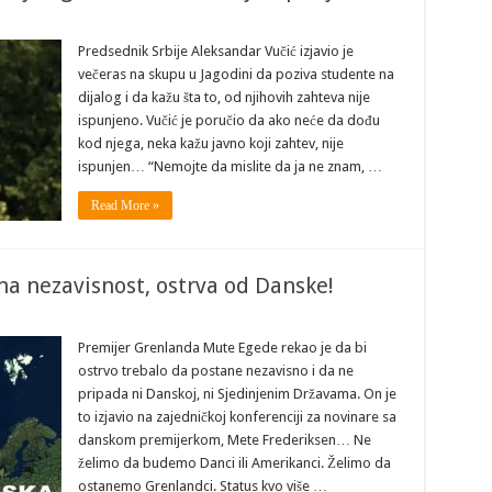
Predsednik Srbije Aleksandar Vučić izjavio je
večeras na skupu u Jagodini da poziva studente na
dijalog i da kažu šta to, od njihovih zahteva nije
ispunjeno. Vučić je poručio da ako neće da dođu
kod njega, neka kažu javno koji zahtev, nije
ispunjen… “Nemojte da mislite da ja ne znam, …
Read More »
na nezavisnost, ostrva od Danske!
Premijer Grenlanda Mute Egede rekao je da bi
ostrvo trebalo da postane nezavisno i da ne
pripada ni Danskoj, ni Sjedinjenim Državama. On je
to izjavio na zajedničkoj konferenciji za novinare sa
danskom premijerkom, Mete Frederiksen… Ne
želimo da budemo Danci ili Amerikanci. Želimo da
ostanemo Grenlandci. Status kvo više …